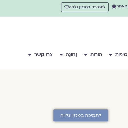
 האתר
לתמיכה במגזין גלויה
מיניות
הורות
נָחוּגָה
צרו קשר
לתמיכה במגזין גלויה