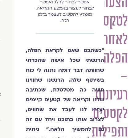
הצעה
אפשר לבחור לדלג ואפשר
לבחור לעצור באמצע הקריאה.
מומלץ להקשיב לעצמך בזמן
לטקס
הזה.
לאחר
"כשהבנו שאנו לקראת הפלה,
הפלה
הרגשתי שכל אישה שהכרתי
שחוותה דבר דומה נתנה לי כוח
–
בשיתוף שלה. הרגשנו שחווינו
חוויה כה מטלטלת, שכתיבה
רעיונות
נ
שלנו וקריאה של קטעים קיימים
לקטעים
יעזרו לנו לעבד את שחווינו,
לצרוב אותו בתוכנו ויחד עם זה
ותפילות
גם להמשיך הלאה." גיתית