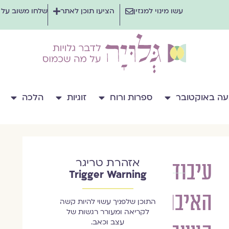
עשו מינוי למגזין
הציעו תוכן לאתר
שלחו משוב על
ה באוקטובר
ספרות ורוח
זוגיות
הלכה
אזהרת טריגר
עיבוד
גיתית
Trigger Warning
איש
האיבוד:
שלום
התוכן שלפניך עשוי להיות קשה
לקריאה ומעורר רגשות של
עצב וכאב.