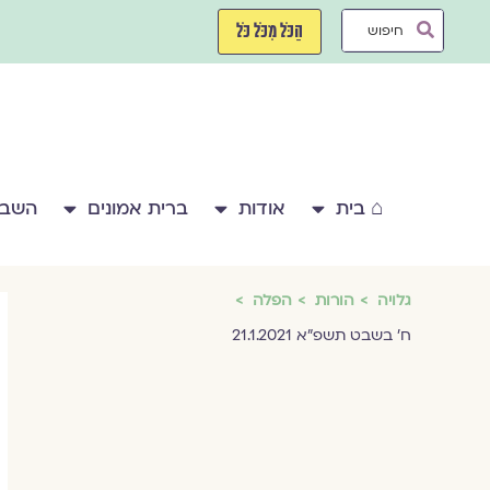
ילוג
Search
תוכן
הַכֹּל מִכֹּל כֹּל
...
⌂ בית
אודות
ברית אמונים
השבע
גלויה
הורות
הפלה
ח' בשבט תשפ"א 21.1.2021