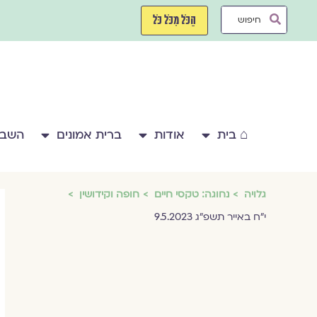
ילוג
Search
תוכן
הַכֹּל מִכֹּל כֹּל
...
⌂ בית
אודות
ברית אמונים
השבע
גלויה
נחוגה: טקסי חיים
חופה וקידושין
י״ח באייר תשפ״ג 9.5.2023