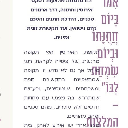
אִמּוֹ
הזו מזמנת: מהצעות לטקס
אירוסין וחתונה, דרך ארגונים
בְּיוֹם
טכניים, הדרכת חתנים והסכם
קדם נישואין, ועד תקשורת זוגית
חֲתֻנָּתוֹ
ומינית.
וּבְיוֹם
תקופת האירוסין היא תקופה
מרגשת, של ציפייה לקראת רגע
שִׂמְחַת
מיוחל אך גם לא נודע. זו תקופה
שמתאפיינת בתקשורת זוגית
לִבּוֹ"
כ
ומשפחתית אינטנסיבית, ופעמים
ג
שמתרחש בה מפגש עם מחוזות
–
חדשים ולא מוכרים, מהם טכניים
ומהם מהותיים.
המלצות
ס
מצד אחד יש אירוע לארגן, בית