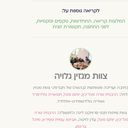
לקריאה נוספת על:
המלצות קריאה
,
התחדשות
,
טקסים וטקסיות
,
לפני החתונה
,
תקשורת זוגית
צוות מגזין גלויה
תיבה ועריכה משותפת (בהווה) של חברות.י צוות מגזין
לויה:
הרבנית שרה סגל־כץ
,
יותם פוגל
,
תפארת גולדפרד
ואודיה גולדשמידט-אלחדד.
צוות פיתוח תכני פרוייקט דינה ה׳תשפ״ה:
הרבנית שרה
גל־כץ
,
יותם פוגל
, עדן לויטה,
אבישג עמית שפירא
,
מיכל
ברגמן
.