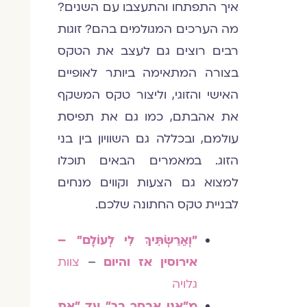
איך התפתחו והתעצבו עם השנים?
מה הערכים המגולמים בהם? זוגות
רבים רוצים גם לעצב את הטקס
בצורה המתאימה ביותר לאופיים
האישי והזוגי, וליצור טקס המשקף
את אהבתם, כמו גם את תפיסת
עולמם, ובכללה גם השוויון בין בני
הזוג. במאמרים הבאים תוכלו
למצוא גם הצעות וקווים מנחים
לבניית טקס החתונה שלכם.
"וְאֵרַשְׂתִּיךְ לִי לְעוֹלָם" –
אירוסין אז והיום
–
צוות
גלויה
מ"אני אבחר בך" עד "את