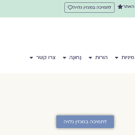
 האתר
לתמיכה במגזין גלויה
מיניות
הורות
נָחוּגָה
צרו קשר
לתמיכה במגזין גלויה