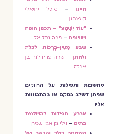
חיינו
–
מיכל יחיאלי
קופנהגן
"עוֹד יִשָּׁמַע" – תכנון חופה
שוויונית
–
נירה נחליאל
שבע מֵעֵין-בְּרָכוֹת לכלה
ולחתן
–
שרה פרידלנד בן
ארזה
מחשבות ותפילות על הרווקים
שניתן לשלב בטקס או בהתכוננות
אליו
ארבע תפילות להשלמת
בתים
–
נילי בן אבו שטרן
השמחה שלך והכאב של