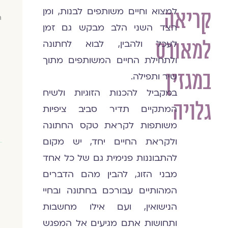
למצוא וחיים משותפים לבנות, ומן
קריאה
ח
הצד השני הלב מבקש גם זמן
למאורס
לעכל ולהבין, לבוא לחתונה
ולתחילת החיים המשותפים מתוך
במגזין
שיר ותפילה.
במקביל להכנות הזוגיות ולשיח
גלויה
המתקיים תדיר סביב ציפיות
משותפות לקראת טקס החתונה
ולקראת החיים יחד, יש מקום
להתבוננות פנימית גם של כל אחד
מבני הזוג, להבין מהם הדברים
המהותיים עבורכם בחתונה ובחיי
הנישואין, ועם אילו מחשבות
ותחושות אתם מגיעים אל המפגש