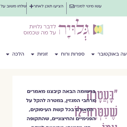
עשו מינוי למגזין
הציעו תוכן לאתר
שלחו משוב על
ה באוקטובר
ספרות ורוח
זוגיות
הלכה
"בָּעֲטָרָה
ברשומה הבאה קיבצנו מאמרים
צוות
מרחבי המגזין, במטרה להקל על
מגזין
שֶׁעִטְּרָה-לּוֹ
גלויה
המאורס בכל קשת העיסוקים,
הפנימיים והחיצוניים, שהתקופה