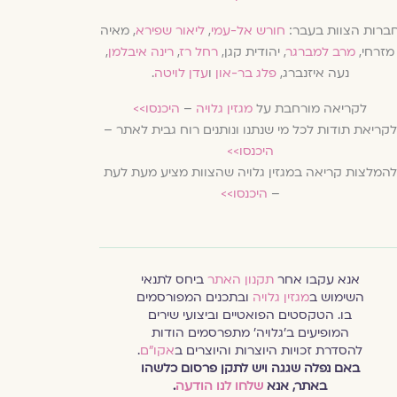
ברות הצוות בעבר:
חורש אל-עמי
,
ליאור שפירא
, מאיה
מזרחי,
מרב למברגר
, יהודית קגן,
רחל רז
,
רינה איבלמן
,
נעה איזנברג,
פלג בר-און
ו
עדן לויטה
.
לקריאה מורחבת על
מגזין גלויה
–
היכנסו>>
לקריאת תודות לכל מי שנתנו ונותנים רוח גבית לאתר –
היכנסו>>
להמלצות קריאה במגזין גלויה שהצוות מציע מעת לעת
–
היכנסו>>
אנא עקבו אחר
תקנון האתר
ביחס לתנאי
השימוש ב
מגזין גלויה
ובתכנים המפורסמים
בו. הטקסטים הפואטיים וביצועי שירים
המופיעים ב׳גלויה׳ מתפרסמים הודות
להסדרת זכויות היוצרות והיוצרים ב
אקו״ם
.
באם נפלה שגגה ויש לתקן פרסום כלשהו
באתר, אנא
שלחו לנו הודעה
.