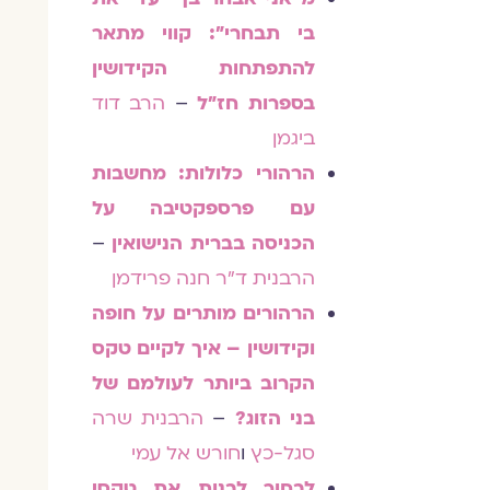
בי תבחרי": קווי מתאר
להתפתחות הקידושין
בספרות חז"ל
–
הרב דוד
ביגמן
הרהורי כלולות: מחשבות
עם פרספקטיבה על
הכניסה בברית הנישואין
–
הרבנית ד"ר חנה פרידמן
הרהורים מותרים על חופה
וקידושין – איך לקיים טקס
הקרוב ביותר לעולמם של
בני הזוג?
–
הרבנית שרה
סגל-כץ
ו
חורש אל עמי
לבחור לבנות את טקסי