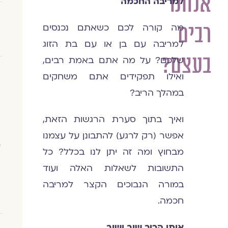
אנחנו
למריבה החכמה
רבים
מה קורה לכם כשאתם נכנסים
למריבה עם בן או עם בת הזוג
בעצם?
שלכם? על מה אתם באמת רבים,
ואילו תפקידים אתם משחקים
במהלך הריב?
ואיך בתוך סערת הרגשות הזאת,
אפשר (רק לרגע) להתבונן על עצמנו
י
מבחוץ ומה זה יתן לנו בכלל? כל
התשובות לשאלות האלה ועוד
במורה הנבוכים הקצר למריבה
חכמה.
אותו הריב שוב ושוב