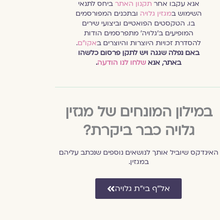
אנא עקבו אחר
תקנון האתר
ביחס לתנאי
השימוש ב
מגזין גלויה
ובתכנים המפורסמים
בו. הטקסטים הפואטיים וביצועי שירים
המופיעים ב׳גלויה׳ מתפרסמים הודות
להסדרת זכויות היוצרות והיוצרים ב
אקו״ם
.
באם נפלה שגגה ויש לתקן פרסום כלשהו
באתר, אנא
שלחו לנו הודעה
.
במילון המונחים של מגזין
גלויה כבר ביקרת?
האינדקס שיוביל אותך לנושאים נוספים שנכתב עליהם
במגזין.
אל״ף בי״ת גלויה