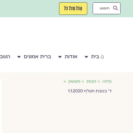
ילוג
Search
תוכן
הַכֹּל מִכֹּל כֹּל
...
⌂ בית
אודות
ברית אמונים
השבע
גלויה
זוגיות
נישואין
ד' בטבת תש"ף 1.1.2020