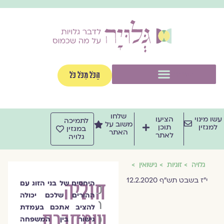
וג
וכן
תפריט
הַכֹּל מִכֹּל כֹּל
שלחו
שו מינוי
הציעו
לתמיכה
משוב על
למגזין
תוכן
במגזין
האתר
לאתר
גלויה
גלויה
זוגיות
נישואין
י"ז בשבט תש"ף 12.2.2020
חוליה
היחסים של בני הזוג עם
קרן
ההורים שלכם יכולה
חדד
להציב אתכם בעמדת
שמחברת
טאוב
גישור בין המשפחה