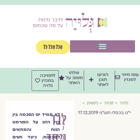
וג
וכן
תפריט
הַכֹּל מִכֹּל כֹּל
שלחו
שו מינוי
הציעו
לתמיכה
משוב על
למגזין
תוכן
במגזין
האתר
לאתר
גלויה
גלויה
זוגיות
נישואין
י"ט בכסלו תש"ף 17.12.2019
לבד
לא תמיד יש הסכמה בין
הרבנית
בני הזוג על הפורמט
שרה
הנוח והמתאים
ויחד
סגל־כץ
לשבתות. כיצד חווים