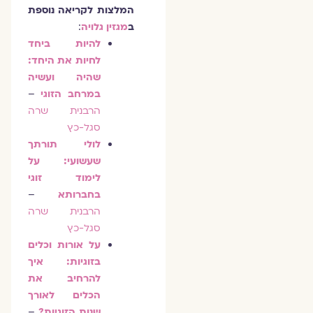
המלצות לקריאה נוספת
ב
מגזין גלויה
:
להיות ביחד
לחיות את היחד:
שהיה ועשיה
במרחב הזוגי
–
הרבנית שרה
סגל-כץ
לולי תורתך
שעשועי: על
לימוד זוגי
בחברותא
–
הרבנית שרה
סגל-כץ
על אורות וכלים
בזוגיות: איך
להרחיב את
הכלים לאורך
שנות הזוגיות?
–