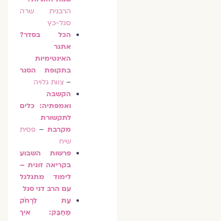
הרבנית שרה
סגל-כץ
הכל בסדר?
אתגר
האינטימיות
בתקופת הסגר
–
צוות גלויה
הקשבה
ואמפתיה: כלים
לתקשורת
מקרבת
–
פסית
שיח
פרשות השבוע
בקריאה זוגית –
לימוד מתגלגל
עם הרב דני סגל
עֵת לִרְחֹק
מֵחַבֵּק: איך