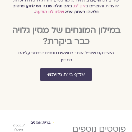
שירים המופיעים ב׳גלויה׳ מתפרסמים הודות להסדרת זכויות
היוצרות והיוצרים ב
אקו״ם
.
באם נפלה שגגה ויש לתקן פרסום
כלשהו באתר, אנא
שלחו לנו הודעה
.
במילון המונחים של מגזין גלויה
כבר ביקרת?
האינדקס שיוביל אותך לנושאים נוספים שנכתב עליהם
במגזין.
אל״ף בי״ת גלויה
 -
גלוית עיניים -
ברית אמונים
אירו
ה׳ באלול
פוסטים נוספים
ט"ז בכסלו
י"ג בכסלו
ראיונות
מאת
ה׳תשפ״ה
תשפ"ד
תשפ"ד
אישיים