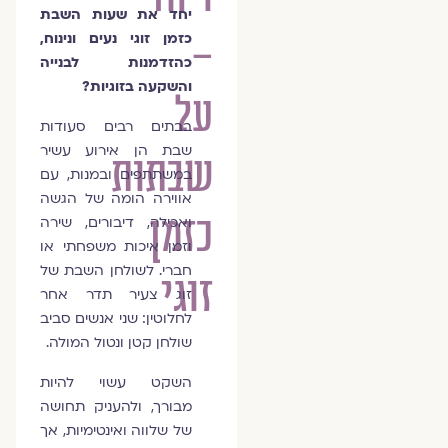
יחד את שעות השבת
–
כזמן זוגי נעים ונינוח,
כהזדמנות לבנייה
והשקעה בזוגיות?
על
בבתים רבים סעודות
שבת הן אירוע עשיר
שבתות
במשתתפים ובמנות, עם
אווירה הומה של הגשה
כזמן
ואכילה, דיבורים, שירה
וזמן איכות משפחתי או
חברי. לשולחן השבת של
זוגי
זוג צעיר תדר אחר
לחלוטין: שני אנשים סביב
שולחן קטן ונטול המולה.
השקט עשוי להיות
מבורך, ולהעניק תחושה
של שלווה ואינטימיות, אך