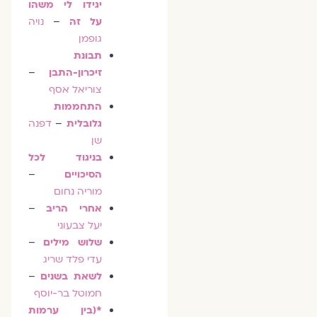
יגידו לי משהו
על זה
–
נויה
גופמן
תבונת
זיכרון-התבן
–
צוריאל אסף
התחממות
גלובלית
–
דפנה
שן
בניגוד לכל
הסיכויים
–
מוריה נחום
אחרי הריב
–
יעל צבעוני
שלוש מילים
–
עדי פלד שריג
לשאת בשנים
–
חמוטל בר-יוסף
*(בין ערמות