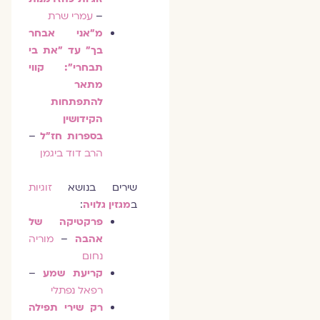
–
עמרי שרת
מ"אני אבחר
בך" עד "את בי
תבחרי": קווי
מתאר
להתפתחות
הקידושין
בספרות חז"ל
–
הרב דוד ביגמן
שירים בנושא
זוגיות
ב
מגזין גלויה
:
פרקטיקה של
אהבה
–
מוריה
נחום
קריעת שמע
–
רפאל נפתלי
רק שירי תפילה