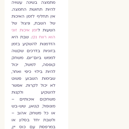
מתמצה בשינה עשויה
להיות תחושת החמצה.
אין תחליף לזמן האיכות
של השבת, וניצול של
השעות ל
זמן איכות זוגי
הוא רווח נקי
. שבת היא
הזדמנות להשקיע בזמן
בזוגיות בדרכים שקשה
לממש ביום־יום. משחק
קופסה, למשל, יכול
להיות בילוי כיפי ואחר,
שבימות השבוע פשוט
לא יכול לקרות. אפשר
להשקיע ולקנות
משחקים איכותיים –
מונופול, קטאן, שש-בש
או כל משחק אהוב –
ולשבת יחד בסלון או
במרפסת עם כוס יין,