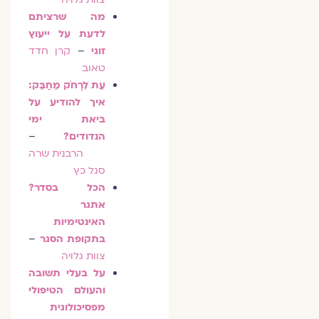
מה שרציתם
לדעת על ייעוץ
זוגי
–
קרן חדד
טאוב
עֵת לִרְחֹק מֵחַבֵּק:
איך להודיע על
ביאת ימי
הנדודים?
–
הרבנית שרה
סגל כץ
הכל בסדר?
אתגר
האינטימיות
בתקופת הסגר
–
צוות גלויה
על בעלי תשובה
והעולם הטיפולי
מפסיכולוגית