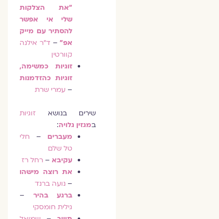
"את הצלקות
שלי אי אפשר
להסתיר עם מייק
אפ"
–
ד"ר אילנה
קוורטין
זוגיות כמשימה,
זוגיות כהזדמנות
–
עמרי שרת
שירים בנושא
זוגיות
ב
מגזין גלויה
:
מעברים
–
חלי
טל שלם
עקיבא
–
רחל רז
את רוצה מישהו
–
נועה ברנד
ברגע בהיר
–
גילית חומסקי
תיווך
–
שמואל