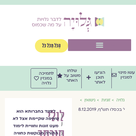
וג
וכן
תפריט
הַכֹּל מִכֹּל כֹּל
שלחו
שו מינוי
הציעו
לתמיכה
משוב על
למגזין
תוכן
במגזין
האתר
לאתר
גלויה
גלויה
זוגיות
נישואין
י' בכסלו תש"ף, 8.12.2019
לולי
לימוד בחברותא הוא
הרבנית
שאיפה שקיימת אצל לא
שרה
מעט זוגות וחוויית לימוד
תורתך
סגל־כץ
התורה מבוקשת כחוויה