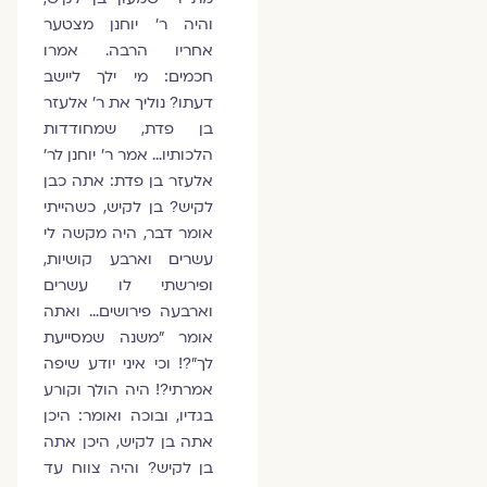
והיה ר' יוחנן מצטער
אחריו הרבה. אמרו
חכמים: מי ילך ליישב
דעתו? נוליך את ר' אלעזר
בן פדת, שמחודדות
הלכותיו… אמר ר' יוחנן לר'
אלעזר בן פדת: אתה כבן
לקיש? בן לקיש, כשהייתי
אומר דבר, היה מקשה לי
עשרים וארבע קושיות,
ופירשתי לו עשרים
וארבעה פירושים… ואתה
אומר "משנה שמסייעת
לך"?! וכי איני יודע שיפה
אמרתי?! היה הולך וקורע
בגדיו, ובוכה ואומר: היכן
אתה בן לקיש, היכן אתה
בן לקיש? והיה צווח עד