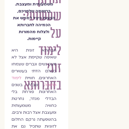
משמעותית ומעצבת.
שעשועי:
ברשומה שלפניכם,
הצעות כיצד לממש את
הכמיהה לחברותא
על
ולצלוח מהמורות
קיימות.
לימוד
חברותא זוגית היא
שאיפה שקיימת אצל לא
זוגי
מעט נשים וגברים שצמחו
בעולם הדתי בעשורים
האחרונים. חוויית
לימוד
בחברותא
התורה
, שב"ה בשנים
האחרונות פורחת בלי
הבדלי מגדר, נחרטת
כחוויה משמעותית
ומעצבת אצל רבות ורבים.
בהשפעתה נרקם החלום
לזוגיות שתכיל גם את