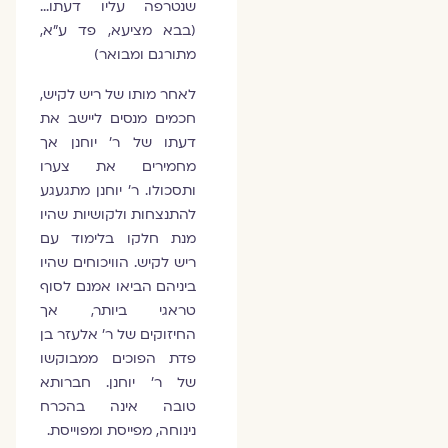
שנטרפה עליו דעתו…
(בבא מציעא, פד ע"א,
מתורגם ומבואר)
לאחר מותו של ריש לקיש,
חכמים מנסים ליישב את
דעתו של ר' יוחנן אך
מחמירים את צערו
ותסכולו. ר' יוחנן מתגעגע
להתנצחות ולקושיות שהיו
מנת חלקו בלימוד עם
ריש לקיש. הוויכוחים שהיו
ביניהם הביאו אמנם לסוף
טראגי ביותר, אך
החיזוקים של ר' אלעזר בן
פדת הפוכים ממבוקשו
של ר' יוחנן. חברותא
טובה אינה בהכרח
נינוחה, מפייסת ומפוייסת.