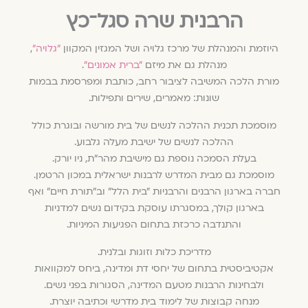
הרבנית שרה סגל־כץ
היוזמת והמנהלת של מרכז גלויה ושל המגזין המקוון
״גלויה״
,
מנהלת גם את מיזם
״ברית אמונים״
.
מורת הלכה המשיבה לציבור רחב, כותבת ומפרסמת בבמות
שונות: מאמרים, שירים ותפילות.
מוסמכת תכנית ההלכה לנשים של בית מורשה ובוגרת כולל
ההלכה לנשים של ישיבת מעלה גלבוע.
בעלת הסמכה נוספת גם מישיבת מהר״ת, ניו יורק.
מוסמכת גם מבית המדרש לרבנות ישראלית במכון הרטמן.
חברה בארגון הרבנים והרבניות ״בית הלל״ וב״תורת חיים״ ואף
בארגון קולך, במסגרתו עוסקת בקידום נשים למדניות
והתנדבה כרכזת בתחום הפגיעות המיניות.
מדריכת כלות וזוגות ובלנית.
אקטיביסטית בתחום של יחסי דת ומדינה, ביחס למקוואות
ולבחינות הרבנות מטעם המדינה, הסגורות בפני נשים.
מנחה קבוצות של לימוד בית מדרשי וכתיבה יוצרת.