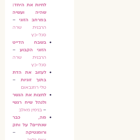
לחיות את היחד:
שהיה ועשיה
במרחב הזוגי
–
הרבנית שרה
סגל-כץ
בשבח הדייט
הזוגי הקבוע
–
הרבנית שרה
סגל-כץ
לעזוב את הדת
בתוך זוגיות
–
טלי רוזנבאום
לחצות את הגשר
ולנהל שיח רגשי
–
בנימין מאלב
מה, כבר
שנתיים? על ותק
ורומנטיקה
–
צוות גלויה