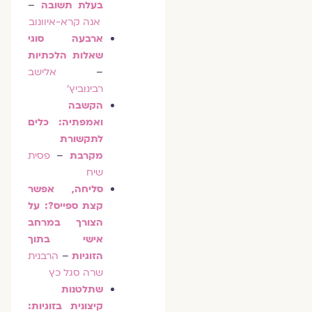
בעלת תשובה
–
אנה קרא-איוונוב
ארבעה סוגי
שאלות הלכתיות
–
אלישב
רבינוביץ'
הקשבה
ואמפתיה: כלים
לתקשורת
מקרבת
–
פסית
שיח
סליחה, אפשר
קצת ספייס?: על
הצורך במרחב
אישי בתוך
הזוגיות
–
הרבנית
שרה סגל כץ
שתלטנות
קיצונית בזוגיות: