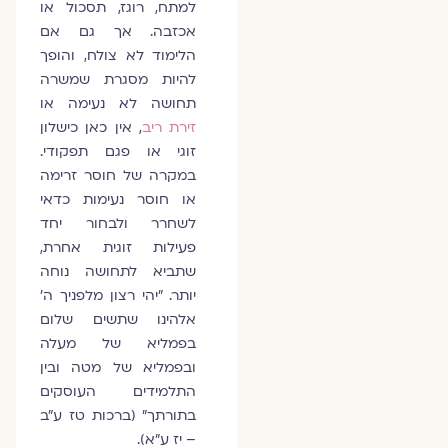
למתח, רוגז, תסכול או
אכזבה. אך גם אם
הלימוד לא צולח, והופך
להיות מסגרת שמשרה
תחושה לא נעימה או
זירת ריב
, אין כאן כישלון
זוגי או פגם תפקודי.
במקרה של חוסר זרימה
או חוסר נעימות כדאי
לשחרר ולבחור יחד
פעילות זוגית אחרת,
שתביא לתחושה נוחה
יותר. "יהי רצון מלפניך ה'
אלהינו שתשים שלום
בפמליא של מעלה
ובפמליא של מטה ובין
התלמידים העוסקים
בתורתך" (ברכות טז ע"ב
– יז ע"א).