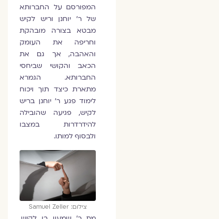
המפורסם על החברותא
של ר' יוחנן וריש לקיש
מבטא בצורה מובהקת
וחריפה את העומק
והאהבה, אך גם את
הכאב והקושי שביחסי
החברותא. הגמרא
מתארת כיצד תוך ויכוח
לימוד פגע ר' יוחנן בריש
לקיש, פגיעה שהובילה
להידרדרות במצבו
ולבסוף למותו.
צילום: Samuel Zeller
מת ר' שמעון בן לקיש,