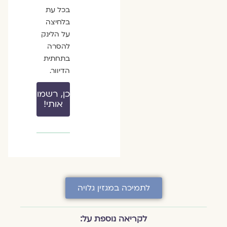
בכל עת
בלחיצה
על הלינק
להסרה
בתחתית
הדיוור.
כן, רשמו
אותי!
לתמיכה במגזין גלויה
לקריאה נוספת על: