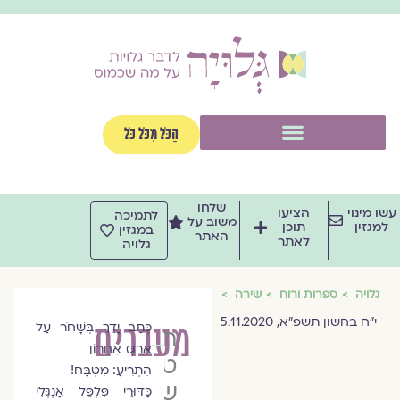
וג
וכן
תפריט
הַכֹּל מִכֹּל כֹּל
שלחו
שו מינוי
הציעו
לתמיכה
משוב על
למגזין
תוכן
במגזין
האתר
לאתר
גלויה
גלויה
ספרות ורוח
שירה
י"ח בחשון תשפ"א, 5.11.2020
מעברים
כְּתַב יָדֵךְ בְּשָׁחֹר עַל
חלי
אַרְגָּז אַחֲרוֹן
טל
הִתְרִיעַ: מִטְבָּח!
שלם
כַּדּוּרֵי פִּלְפֵּל אַנְגְּלִי