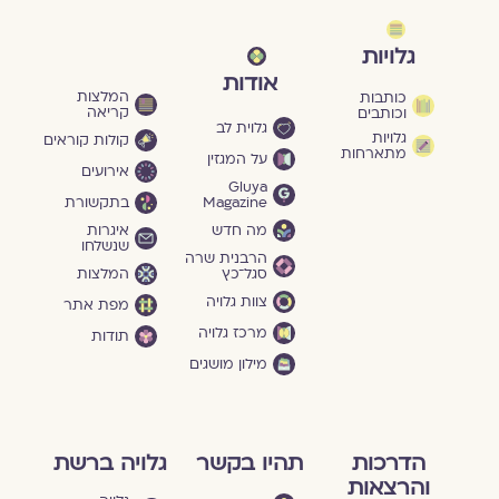
גלויות
אודות
המלצות
כותבות
קריאה
וכותבים
גלוית לב
גלויות
קולות קוראים
מתארחות
על המגזין
אירועים
Gluya
Magazine
בתקשורת
מה חדש
איגרות
שנשלחו
הרבנית שרה
סגל־כץ
המלצות
צוות גלויה
מפת אתר
מרכז גלויה
תודות
מילון מושגים
הדרכות
תהיו בקשר
גלויה ברשת
והרצאות