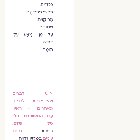
פְּזוּרִים,
פֵּרוּרֵי פַּפְּרִיקָה
מָרוֹקָנִית
מְתוּקָה
עַל פְּנֵי מַצַּע עֲלֵי
דַּפְנָה
תּוֹמֵךְ
>״יש דברים
שאי-אפשר ללמוד
מאחרים״ – ראיון
עם
המשוררת חלי
טל שלם
,
במדור
גלוית
עיניים
במגזין גלויה