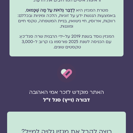
וראיונות אישיים המרחיבים את הדעת.
מטרת המגזין היא
לְדַבֵּר גְּלוּיוֹת עַל מָה שֶׁכָּמוּס
,
באמצעות הנגשת ידע על זוגיות, הלכה ומיניות ובכללם:
רווקות, אירוסין, חיי נישואין, בניית המשפחה, טקסי חיים
ומוגנוּת.
המגזין נוסד בשנת 2019 על-ידי הרבנית שרה סגל־כץ.
עם הכניסה לשנת 2025 פורסמו בו קרוב ל-3,000
טקסטים שונים.
האתר מוקדש לזכר אמי האהובה
דבורה (וייץ) סגל ז"ל
רוצה לקבל את מגזין גלויה למייל?