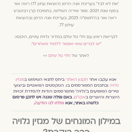
'את לא לבד' בעריכת אנה הרמן (הוצאת עתון 77) ראה אור
בסוף שנת 2021. ספר שיריה השלישי, בתמיכת קרן רבינוביץ
ראה אור בה׳תשפ"ה 2025, בעריכת אנה הרמן ובהוצאת
עיתון 77.
לקריאת ראיון עם חלי טל שלם במדור גלוית עיניים, היכנסו:
״יש דברים שאי-אפשר ללמוד מאחרים״
.
לאתר של
חלי טל שלם
>>
אנא עקבו אחר
תקנון האתר
ביחס לתנאי השימוש ב
מגזין
גלויה
ובתכנים המפורסמים בו. הטקסטים הפואטיים וביצועי
שירים המופיעים ב׳גלויה׳ מתפרסמים הודות להסדרת זכויות
היוצרות והיוצרים ב
אקו״ם
.
באם נפלה שגגה ויש לתקן פרסום
כלשהו באתר, אנא
שלחו לנו הודעה
.
במילון המונחים של מגזין גלויה