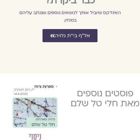
כבר ביקרת?
האינדקס שיוביל אותך לנושאים נוספים שנכתב עליהם
במגזין.
אל״ף בי״ת גלויה
זוגיות
ספרות ורוח
ספר
ד' בכסלו
פוסטים נוספים
ד' בכסלו
י״ג ניסן תשפ״ב
גלוי
תש"ף
תש"ף
14.4.2022
ם
חלי
2.12.2019
2.12.2019
את חלי טל שלם
חות
*
גלויה מארחת
גלויה מארחת
//
חלי טל שלם
חלי טל שלם
התמ
רוחנ
,
ניסוי
קערה תהומית
התפ