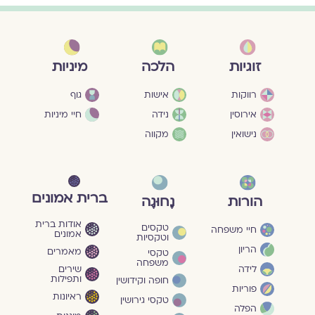
מיניות
זוגיות
הלכה
גוף
רווקות
אישות
חיי מיניות
אירוסין
נידה
נישואין
מקווה
ברית אמונים
הורות
נָחוּגָה
אודות ברית
טקסים
חיי משפחה
אמונים
וטקסיות
הריון
מאמרים
טקסי
משפחה
שירים
לידה
ותפילות
חופה וקידושין
פוריות
ראיונות
טקסי גירושין
הפלה