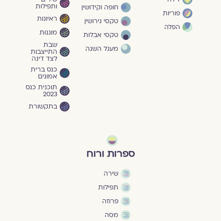
ותפילות
חופה וקידושין
פוריות
ראיונות
טקסי גירושין
הפלה
מוגנוּת
טקסי אבלות
שבת
מעגל השנה
התייצבות
לצד דינה
כנס ברית
אמונים
תוכנית כנס
2023
בתקשורת
ספרות ורוח
שירה
תפילות
פרוזה
מסה