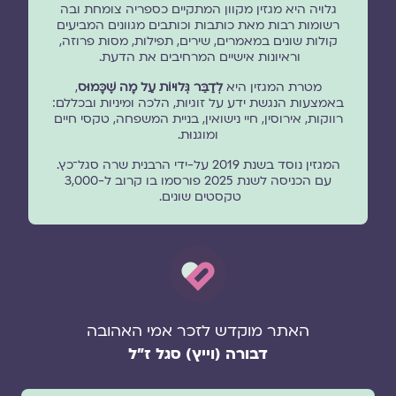
גלויה היא מגזין מקוון המתקיים כספריה צומחת ובה
רשומות רבות מאת כותבות וכותבים מגוונים המביעים
קולות שונים במאמרים, שירים, תפילות, מסות פרוזה,
וראיונות אישיים המרחיבים את הדעת.
מטרת המגזין היא
לְדַבֵּר גְּלוּיוֹת עַל מָה שֶׁכָּמוּס
,
באמצעות הנגשת ידע על זוגיות, הלכה ומיניות ובכללם:
רווקות, אירוסין, חיי נישואין, בניית המשפחה, טקסי חיים
ומוגנוּת.
המגזין נוסד בשנת 2019 על-ידי הרבנית שרה סגל־כץ.
עם הכניסה לשנת 2025 פורסמו בו קרוב ל-3,000
טקסטים שונים.
האתר מוקדש לזכר אמי האהובה
דבורה (וייץ) סגל ז"ל