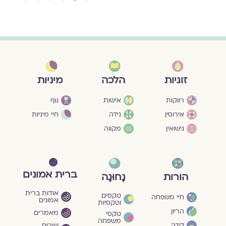
מיניות
זוגיות
הלכה
גוף
רווקות
אישות
חיי מיניות
אירוסין
נידה
נישואין
מקווה
ברית אמונים
הורות
נָחוּגָה
אודות ברית
טקסים
חיי משפחה
אמונים
וטקסיות
הריון
מאמרים
טקסי
משפחה
שירים
לידה