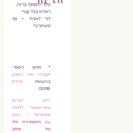
שֶׁלְּךָ הִתְנַפְנֵף בָּרוּחַ,
רִשְׁרֵשׁ בְּכָל עָנָף:
לְכִי לְאִבּוּד – אֲנִי
מֵאֲחוֹרַיִךְ!
* מתוך הספר:
תעבירי את הסכין
,
בהוצאת
פרדס
(2018)
>״יש דברים
שאי-אפשר ללמוד
מאחרים״ – ראיון
עם
המשוררת חלי
טל שלם
,