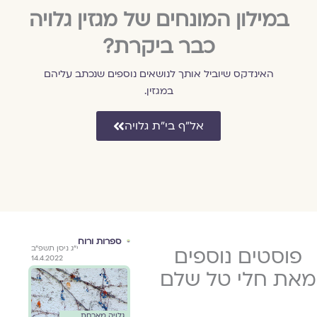
במילון המונחים של מגזין גלויה
כבר ביקרת?
האינדקס שיוביל אותך לנושאים נוספים שנכתב עליהם
במגזין.
אל״ף בי״ת גלויה
השבעה
ספרות ורוח
הור
י״ד באלול
פוסטים נוספים
י״א במרחשוון
י״ג ניסן תשפ״ב
באוקטובר
גלוי
תשפ״ג
תשפ״ד
14.4.2022
ם
חלי
26.10.2023
31.8.2023
את חלי טל שלם
ה
שיר מאת
גלויה מארחת