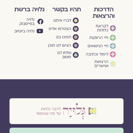
הדרכות
תהיו בקשר
גלויה ברשת
והרצאות
גלויה
דברו איתנו
בפייסבוק
לקראת
הצטרפו אלינו
כלולות
גלויה ביוטיוב
תמכו בנו
חיי הרווקות
הציעו לנו תוכן
חיי הנישואים
שלחו לנו
לימוד וכתיבה
משוב
הרצאות
ושיעורים