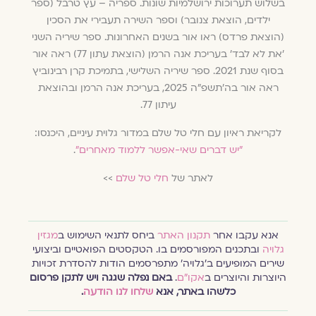
בשלוש תערוכות ירושלמיות שונות. ספריה – עץ טרבל (ספר
ילדים, הוצאת צנובר) וספר השירה תעבירי את הסכין
(הוצאת פרדס) ראו אור בשנים האחרונות. ספר שיריה השני
'את לא לבד' בעריכת אנה הרמן (הוצאת עתון 77) ראה אור
בסוף שנת 2021. ספר שיריה השלישי, בתמיכת קרן רבינוביץ
ראה אור בה׳תשפ"ה 2025, בעריכת אנה הרמן ובהוצאת
עיתון 77.
לקריאת ראיון עם חלי טל שלם במדור גלוית עיניים, היכנסו:
״יש דברים שאי-אפשר ללמוד מאחרים״
.
לאתר של
חלי טל שלם
>>
אנא עקבו אחר
תקנון האתר
ביחס לתנאי השימוש ב
מגזין
גלויה
ובתכנים המפורסמים בו. הטקסטים הפואטיים וביצועי
שירים המופיעים ב׳גלויה׳ מתפרסמים הודות להסדרת זכויות
היוצרות והיוצרים ב
אקו״ם
.
באם נפלה שגגה ויש לתקן פרסום
כלשהו באתר, אנא
שלחו לנו הודעה
.