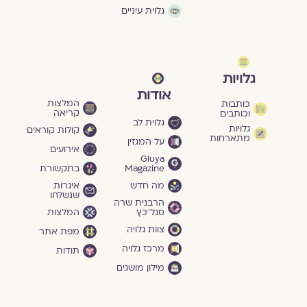
גלוית עיניים
גלויות
אודות
המלצות
כותבות
קריאה
וכותבים
גלוית לב
גלויות
קולות קוראים
מתארחות
על המגזין
אירועים
Gluya
Magazine
בתקשורת
מה חדש
איגרות
שנשלחו
הרבנית שרה
סגל־כץ
המלצות
צוות גלויה
מפת אתר
מרכז גלויה
תודות
מילון מושגים