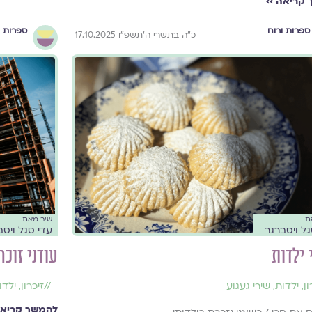
קריאה ››
ספרות ורוח
ספרות ו
כ״ה בתשרי ה׳תשפ״ו 17.10.2025
ת
שיר מאת
גל ויסברגר
עדי סגל ויסב
ילדות
עודני זוכר
ון
,
ילדוּת
,
שירי געגוע
//
זיכרון
,
ילדוּ
להמשך קריאה