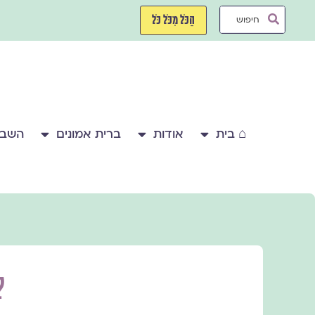
ילוג
Search
תוכן
הַכֹּל מִכֹּל כֹּל
...
⌂ בית
אודות
ברית אמונים
השבע
ל