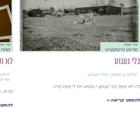
שיר מאת
שיר מא
מרטין הרשקוביץ
קמה ש
בלי געגוע
לא נ
//
זיכרון
,
שואה
,
שירי געגוע
//
זיכר
שירים
זֶה לֹא שֶׁאֲנִי נֶגֶד גַּעְגּוּעַ / פָּשׁוּט אֵין לִי מֻשָּׂג מַהוּ.
תִּרְאִי, 
להמשך קריאה ››
להמשך 