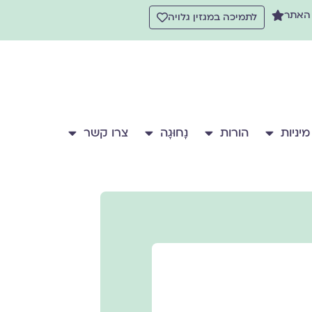
 האתר
לתמיכה במגזין גלויה
מיניות
הורות
נָחוּגָה
צרו קשר