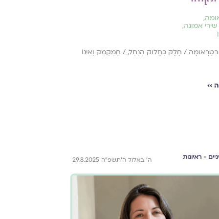
ומה
,
שירי אמונה
,
עַ בִּטְרָאוּמָה / חָלָק כְּחֲלוּק הַנַּחַל, / חֲמַקְמַק וְאֵינוֹ
 ››
ניים - ראיונות
ה׳ באלול ה׳תשפ״ה 29.8.2025