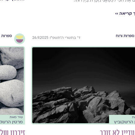
 אֶת חִכִּי / כְּשֶׁאֲנִי נִזְכֶּרֶת בְּיַלְדוּתִי.
קריאה ››
ספרות ורוח
ספרות ו
ד׳ בתשרי ה׳תשפ״ו 26.9.2025
ת
שיר מאת
 הרשקוביץ
מרטין הרשקו
דיין לא זוכר
זיכרון של