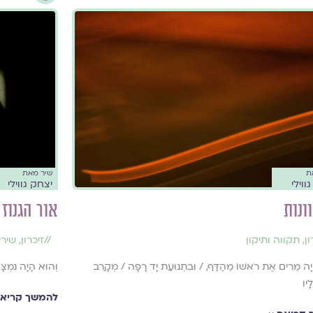
ת
שיר מאת
ווילי
יצחק גווילי
ונות
אור הגנוז
ון
,
תקווה ותיקון
//
זיכרון
,
שירי
יָה מֵרִים אֶת רֹאשׁוֹ מֵהַדַּף, / וּבִתְנוּעַת יָד רָפָה / מְקָרֵב
וְהוּא הָיָה נִמְצָא 
ָיו
להמשך קריאה