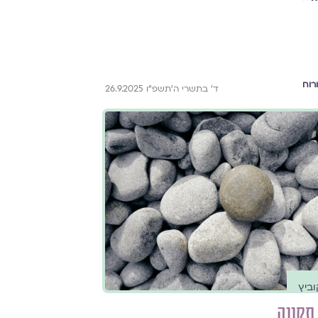
רוח
ד׳ בתשרי ה׳תשפ״ו 26.9.2025
ביץ
 תקווה