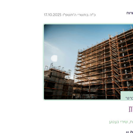
רוח
כ״ה בתשרי ה׳תשפ״ו 17.10.2025
רגר
ת
ת
,
שירי געגוע
 ››