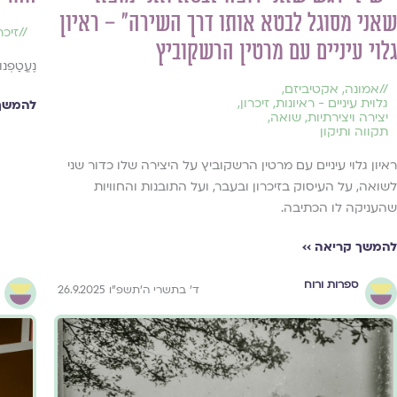
שאני מסוגל לבטא אותו דרך השירה״ – ראיון
//
זיכר
גלוי עיניים עם מרטין הרשקוביץ
נֶעֱטַפְנוּ
//
אמונה
,
אקטיביזם
,
גלוית עיניים - ראיונות
,
זיכרון
,
להמשך 
יצירה ויצירתיות
,
שואה
,
תקווה ותיקון
ראיון גלוי עיניים עם מרטין הרשקוביץ על היצירה שלו כדור שני
לשואה, על העיסוק בזיכרון ובעבר, ועל התובנות והחוויות
שהעניקה לו הכתיבה.
להמשך קריאה ››
ספרות ורוח
ד׳ בתשרי ה׳תשפ״ו 26.9.2025