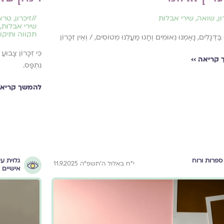
ון
,
שואה
,
שירי אבלות
//
זיכרון
,
טרא
שירי אבלות
,
תקווה ותיקון
 בַּדְּגָלִים, נָאַמְנוּ נְאוּמִים וְחָגוּ מַעֲלֵנוּ מְטוֹסִים, / וְאֵין זִכָּרוֹן
כִּי זִכָּרוֹן צָבוּ
קריאה ››
נִתְפָּס.
להמשך קריאה
ספרות ורוח
גלוית עי
י״ח באלול ה׳תשפ״ה 11.9.2025
אישיים