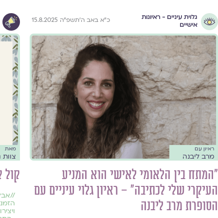
גלוית עיניים - ראיונות
כ״א באב ה׳תשפ״ה 15.8.2025
אישיים
ראיון עם
מאת
מרב ליבנה
צוות ג
"המתח בין הלאומי לאישי הוא המניע
קול ק
העיקרי שלי לכתיבה" – ראיון גלוי עיניים עם
//
אבל
הסופרת מרב ליבנה
הזמנ
ויצירו