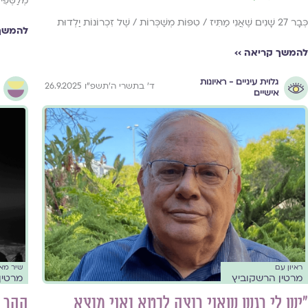
מְלַטְּפִים
כְּבָר 27 שָׁנִים שֶׁאֲנִי מַתִּיז / טִפּוֹת מְשַׁכְּרוֹת / שֶׁל זִכְרוֹנוֹת יַלְדוּת
להמשך 
להמשך קריאה ››
גלוית עיניים - ראיונות
ד׳ בתשרי ה׳תשפ״ו 26.9.2025
אישיים
ראיון עם
שיר מא
מרטין הרשקוביץ
מרטין
״יש לי רגש שאני רוצה לבטא ואני מוצא
ההר ע