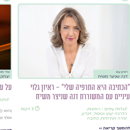
ראיון עם
שיר מא
דנה שניצר משיח
יצחק ג
"הכתיבה היא התרפיה שלי" – ראיון גלוי
על עו
עיניים עם המשוררת דנה שניצר משיח
//
זיכר
//
גלוית עיניים - ראיונות
,
⏱️ 3 דקות
וְהוּא הָ
הדרכה יעוץ וטיפול
,
זיכרון
,
אוֹתִי אֵל
יצירה ויצירתיות
,
כתיבה
להמשך קריאה ››