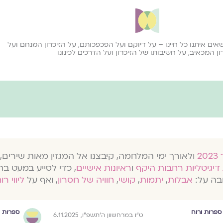
שאים איתנו כל חיינו – על דיוקם ועל הפכפכותם, על הזיכרון המנחם ועל
ון המכאיב, על חשיבותו של הזיכרון ועל הדרכים לכינונו
ולאורך ימי המלחמה, קיבצנו אל המגזין מאות שירים, 
דיגיטליות רחבות היקף
ו
ראיונות אישיים
, כדי לסייע במעט בת
בה על:
אבלות
,
יתמות
,
קושי
,
חוויה של חסרון
, ואף על
ליווי רו
ספרות ורוח
ספרות ו
ט״ו במרחשוון ה׳תשפ״ו, 6.11.2025