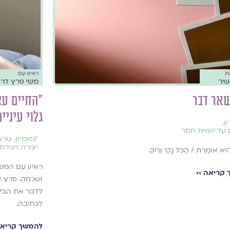
ת
ראיון עם
יר
משי פרץ דרו
שאר דבר
"החיים עצ
גלוי עיני
ון
,
 על חוויית חסר
//
זיכרון
,
טרא
יצירה ויצירת
הִיא אוֹמֶרֶת / הַכֹּל נָקִי וְרֵיק
ראיון עם המשו
קריאה ››
ושכחה. פרץ ד
לדבר את הבלתי
לכתיבה.
להמשך קריאה