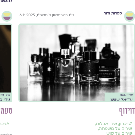
להמשך 
ספרות ורוח
ט״ו במרחשוון ה׳תשפ״ו, 6.11.2025
שיר מאת
שיר מא
עדיאל שושני
עדי ס
דוידוף
טעמי 
//
זיכרון
,
שירי אבלות
,
//
זיכר
שירים על משפחה
,
שירים על קושי