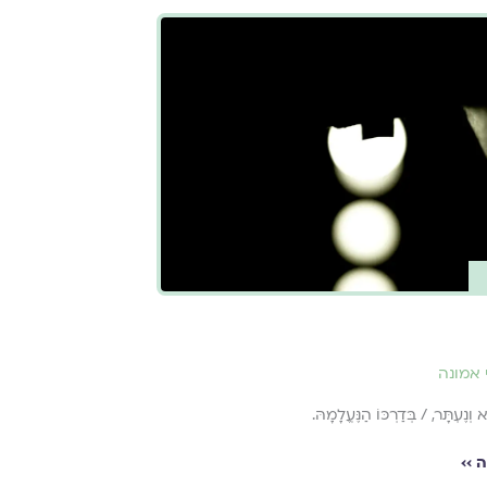
 אמונה
וְנֶעְתָּר, / בְּדַרְכּוֹ הַנֶּעֱלָמָהּ.
 ››