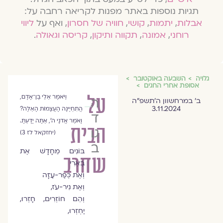
תגיות נוספות באתר מפנות לקריאה רחבה על:
אבלות
,
יתמות
,
קושי
,
חוויה של חסרון
, ואף על
ליווי
רוחני
,
אמונה
,
תקווה ותיקון
,
קריסה וגאולה
.
גלויה
השבעה באוקטובר
אסופת אחרי החגים
על
וַיֹּאמֶר אֵלַי בֶּן־אָדָם,
הרב
ב׳ במרחשוון ה׳תשפ״ה
3.11.2024
הֲתִחְיֶינָה הָעֲצָמוֹת הָאֵלֶּה?
ד״ר
וָאֹמַר אֲדנָי ה', אַתָּה יָדָעְתָּ.
הבית
גבי
(יחזקאל לז 3)
ברזלי
בּוֹנִים מֵחָדָשׁ אֶת
שחרב
בְּאֵרִי
וְאֶת כְּפַר-עַזָּה
וְאֶת נִיר-עֹז,
וְהֵם חוֹזְרִים, חָזְרוּ,
יַחְזְרוּ,