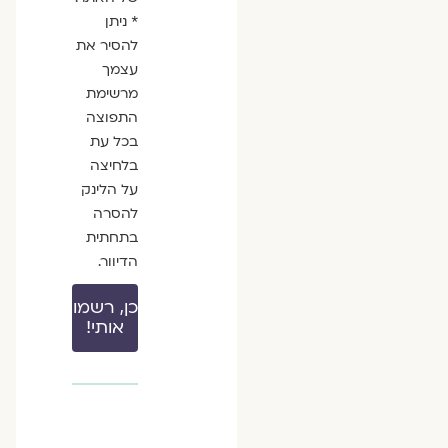
* ניתן
להסיר את
עצמך
מרשימת
התפוצה
בכל עת
בלחיצה
על הלינק
להסרה
בתחתית
הדיוור.
כן, רשמו
אותי!