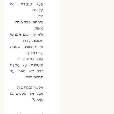
אֲבָל הַחֲדָרִים יִהְיוּ
חֲדָשִׁים
מִדַּי,
וְהָרִהוּט פוּנְקְצִיּוֹנָלִי
מְאוֹד,
וְלֹא יִהְיוּ שָׁם אַלְבּוֹמֵי
תְּמוּנוֹת יַלְדוּת,
אוֹ צַעֲצוּעִים שֶׁסַּבָּא
יָצַר בְּמוֹ יָדָיו
וְעָבְרוּ מִדּוֹר לְדוֹר.
וְהַסְּפָרִים עַל הַמַּדָּף
כְּבָר לֹא יְסַפְּרוּ עַל
תַּחֲנוֹת חַיִּים.
אֶפְשָׁר לִבְנוֹת בַּיִת
אֲבָל אֵיךְ נוֹטְעִים בּוֹ
נְשָׁמָה?