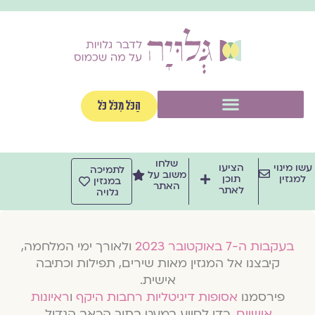
וג
וכן
תפריט
הַכֹּל מִכֹּל כֹּל
שלחו
שו מינוי
הציעו
לתמיכה
משוב על
למגזין
תוכן
במגזין
האתר
לאתר
גלויה
בעקבות ה-7 באוקטובר 2023
ולאורך ימי המלחמה,
קיבצנו אל המגזין מאות שירים, תפילות וכתיבה
אישית.
פירסמנו
אסופות דיגיטליות רחבות היקף
ו
ראיונות
אישיים
, כדי לסייע במעט בתוך הכאב הגדול.