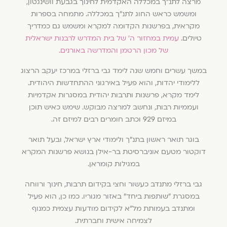
מרצה לתנ"ך במכללה האקדמית לחינוך בגבעת וושינגטון,
ומשמש כראש החוג לתנ"ך במכללה. מתמחה בספרות
מקראית, בפרשנות הקדומה למקרא ומשמש גם כמדריך
טיולים.
עמית במחזור ה' של בית המדרש לרבנות ישראלית
של מכון הרטמן והמדרשה באורנים.
במשך עשרים וחמש שנה לימד גבי ברזלי במרכז יעקב הרצוג
ללימודי יהדות, והוא פעיל באירגוני ההתחדשות היהודית.
לימד מקרא, פרשנות ותרבות יהודית במסגרות אקדמיות
ועממיות רבות, ונחשב למרצה מבוקש. שימש כאיש תוכן
במיזם 929 וכתב חומרים רבים למיזם זה.
בוגר תואר ראשון בתנ"ך ולימודי ארץ ישראל, ובעל תואר
דוקטור מטעם אוניברסיטת בר-אילן בנושא פרשנות המקרא
במגילות קומראן.
גבי ברזלי מתנדב כעשור וחצי בקידום תרבות, חינוך ורווחה
במסגרת "שותפות ביחד" באזור מגוריו. כמו כן, הוא פעיל
ומתנדב בעמותת מל"א לקידום מודעות עצמית כמנוף
לצמיחה אישית וחברתית.