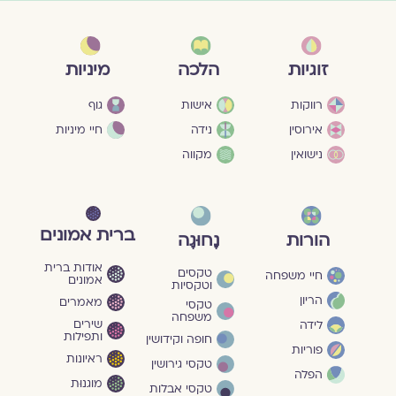
מיניות
זוגיות
הלכה
גוף
רווקות
אישות
חיי מיניות
אירוסין
נידה
נישואין
מקווה
ברית אמונים
הורות
נָחוּגָה
אודות ברית
טקסים
חיי משפחה
אמונים
וטקסיות
הריון
מאמרים
טקסי
משפחה
שירים
לידה
ותפילות
חופה וקידושין
פוריות
ראיונות
טקסי גירושין
הפלה
מוגנוּת
טקסי אבלות