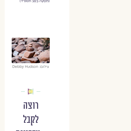
(תִּשְׁעָה בְּאָב תשפ"ד)
צילום: Debby Hudson
רוצה
לקבל