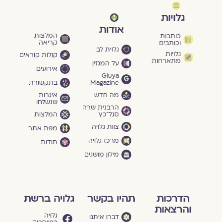
גלויות
אודות
המלצות
כותבות
קריאה
וכותבים
גלוית לב
גלויות
קולות קוראים
מתארחות
על המגזין
אירועים
Gluya
Magazine
בתקשורת
מה חדש
איגרות
שנשלחו
הרבנית שרה
סגל־כץ
המלצות
צוות גלויה
מפת אתר
מרכז גלויה
תודות
מילון מושגים
הדרכות
תהיו בקשר
גלויה ברשת
והרצאות
גלויה
דברו איתנו