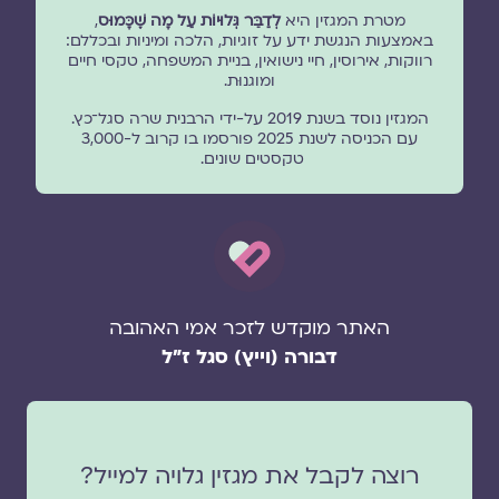
מטרת המגזין היא
לְדַבֵּר גְּלוּיוֹת עַל מָה שֶׁכָּמוּס
,
באמצעות הנגשת ידע על זוגיות, הלכה ומיניות ובכללם:
רווקות, אירוסין, חיי נישואין, בניית המשפחה, טקסי חיים
ומוגנוּת.
המגזין נוסד בשנת 2019 על-ידי הרבנית שרה סגל־כץ.
עם הכניסה לשנת 2025 פורסמו בו קרוב ל-3,000
טקסטים שונים.
האתר מוקדש לזכר אמי האהובה
דבורה (וייץ) סגל ז"ל
רוצה לקבל את מגזין גלויה למייל?