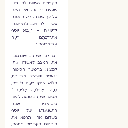
בקבוצת השוות לה, כיוון
שעצם הידיעה של האם
על כך שבתה לא הוזמנה
עשויה להיחשב כ'הלשנה'
לרשויות – "וַיָּבֵא יוֹסֵף
אֶת־דִּבָּתָם רָעָה
אֶל־אֲבִיהֶם."
רמז לכך שיעקב איננו מבין
את המצב לאשורו, ניתן
למצוא בהמשך הסיפור:
"וַיֹּאמֶר יִשְׂרָאֵל אֶל־יוֹסֵף,
הֲלוֹא אַחֶיךָ רֹעִים בִּשְׁכֶם,
לְכָה וְאֶשְׁלָחֲךָ אֲלֵיהֶם…"
אפשר שיעקב מנסה ליצור
סיטואציה שבה
התעניינותו של יוסף
בשלום אחיו תרפא את
היחסים העכורים ביניהם,