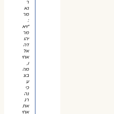
ר
נא
מר
:
"ויא
מר
יהו
דה
אל
אחי
ו,
מה
בצ
ע
כי
נה
רג
את
אחי