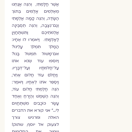
אֲשֶׁר חָלָמְתִּי, וְהִנֵּה אֲנַחְנוּ
מְאַלְּמִים אֲלֻמִּים בְּתוֹךְ
הַשָּׂדֶה, וְהִנֵּה קָמָה אֲלֻמָּתִי
וְגַם־נִצָּבָה, וְהִנֵּה תְסֻבֶּינָה
אֲלֻמֹּתֵיכֶם וַתִּשְׁתַּחֲוֶיןָ
לַאֲלֻמָּתִי. וַיֹּאמְרוּ לוֹ אֶחָיו:
הֲמָלֹךְ תִּמְלֹךְ עָלֵינוּ?
אִם־מָשׁוֹל תִּמְשֹׁל בָּנוּ?
וַיּוֹסִפוּ עוֹד שְׂנֹא אֹתוֹ
עַל־חֲלֹמֹתָיו וְעַל־דְּבָרָיו.
וַיַּחֲלֹם עוֹד חֲלוֹם אַחֵר,
וַיְסַפֵּר אֹתוֹ לְאֶחָיו. וַיֹּאמֶר:
הִנֵּה חָלַמְתִּי חֲלוֹם עוֹד,
וְהִנֵּה הַשֶּׁמֶשׁ וְהַיָּרֵחַ וְאַחַד
עָשָׂר כּוֹכָבִים מִשְׁתַּחֲוִים
לִי…" אני קורא את הדברים
האלה ומרגיש צורך
לצעוק אל יוסף, שתוק!
שמור את החלומות