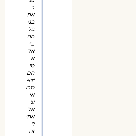
נע
ר
את
בני
בל
הה
…"
אל
א
מי
הם
"ויא
מרו
אי
ש
אל
אחי
ו"
זה