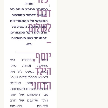
ברזלי
ואחיו.
דברו
במאמר הכותב תוהה מה
אפשר ללמוד מהסיפור
המקראי על ההתמודדות
לשלום
עם התופעה הקשה של
חרם וכיצד על המבוגרים
–
להתנהל בפני סיטואציה
כזו.
יוסף,
דחיה חברתית היא
מציאות נפוצה מאין
הילד
כמותה. כמעט לא ניתן
למצוא חברת ילדים או בני
הדחוי
נוער שחפה מנידויים
וחרמות. בשנים האחרונות,
עם חשיפתם של יותר
ויותר אירועים של חרם
ובריונות ברשתות