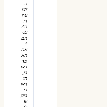
ה
לכו
ונה
רג
הו".
ומי
הם
?
אם
תא
מר
ראו
בן,
הוי
ראו
בן
ביק
ש