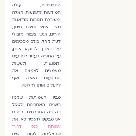
החברתיות, עולה
המודעות לתופעות האלה
ומעוררת תגובות מודאגות
מצד אנשי ונשות חינוך,
הורים, אנשי ציבור ומובילי
דעת קהל. כולם מסכימים
על הצורך להוקיע אותן,
על החובה לעזור לנפגעים
ולנפגעות, ולעשות
מאמצים לצמצם את
התופעות האלה ואף
להעלים אותן לחלוטין.
מבין העמותות שקמו
בשנים האחרונות לטפל
בהדרה החברתית ובחרם
אני מבקש להזכיר כאן את
עמותת 'כנפי דרור'
שהצליחה לעורר שיח