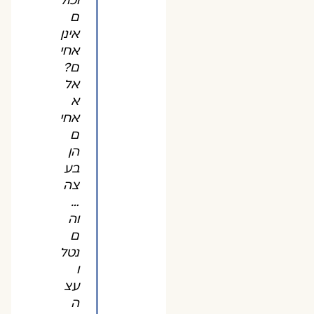
וכול
ם
אינן
אחי
ם?
אל
א
אחי
ם
הן
בע
צה
…
וה
ם
נטל
ו
עצ
ה