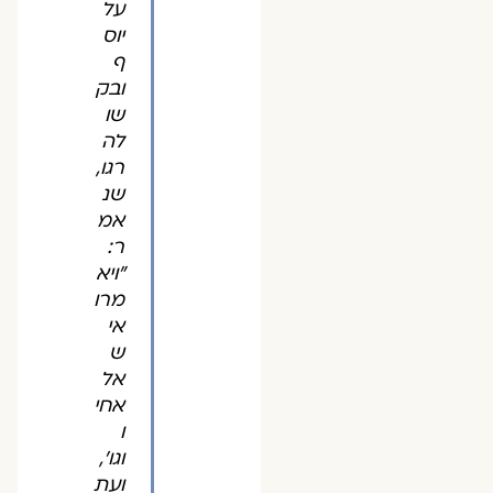
על
יוס
ף
ובק
שו
לה
רגו,
שנ
אמ
ר:
"ויא
מרו
אי
ש
אל
אחי
ו
וגו',
ועת