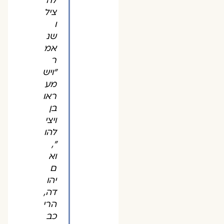
לה
ציל
ו
שנ
אמ
ר
"ויש
מע
ראו
בן
ויצי
להו
",
וא
ם
יהו
דה,
הרי
כב