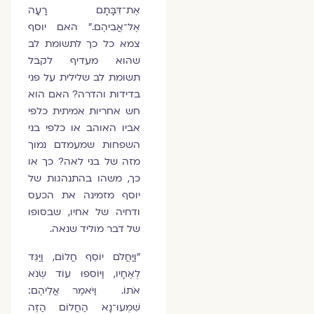
אֶת־דִּבָּתָם רָעָה
אֶל־אֲבִיהֶם." האם יוסף
צמא כל כך לתשומת לב
שהוא מעדיף לקבל
תשומת לב שלילית על פני
בדידות והדרה? האם הוא
חש אחריות אמיתית כלפי
אביו האוהב או כלפי בני
השפחות שמעמדם נמוך
מזה של בני לאה? כך או
כך, משהו בהתנהגות של
יוסף מזמינה את הכעס
ודחיה של אחיו, שבסופו
של דבר מוליד שנאה.
"וַיַּחֲלֹם יוֹסֵף חֲלוֹם, וַיַּגֵּד
לְאֶחָיו, וַיּוֹסִפוּ עוֹד שְׂנֹא
אֹתוֹ. וַיֹּאמֶר אֲלֵיהֶם:
שִׁמְעוּ־נָא הַחֲלוֹם הַזֶּה