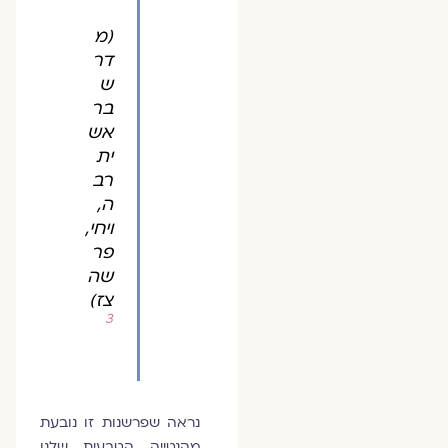
(מ
דר
ש
בר
אש
ית
רב
ה,
ויחי,
פר
שה
צז)
3
נראה שפרשנות זו נובעת
מהנטייה הטבעית שלנו