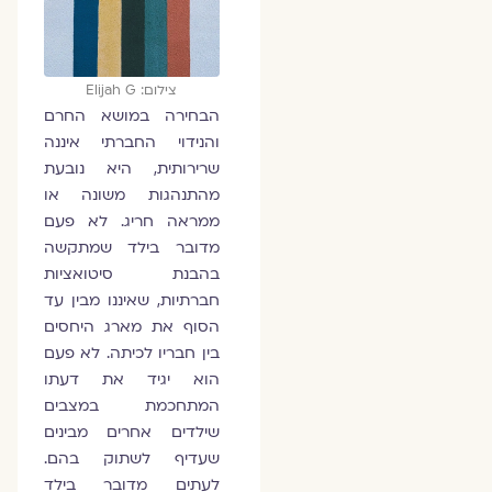
צילום: Elijah G
הבחירה במושא החרם
והנידוי החברתי איננה
שרירותית, היא נובעת
מהתנהגות משונה או
ממראה חריג. לא פעם
מדובר בילד שמתקשה
בהבנת סיטואציות
חברתיות, שאיננו מבין עד
הסוף את מארג היחסים
בין חבריו לכיתה. לא פעם
הוא יגיד את דעתו
המתחכמת במצבים
שילדים אחרים מבינים
שעדיף לשתוק בהם.
לעתים מדובר בילד