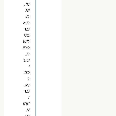
נו",
וא
ם
תא
מר
בני
הש
פחו
ת,
והר
י
כב
ר
נא
מר
:
"והו
א