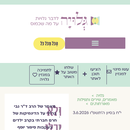
וג
וכן
תפריט
הַכֹּל מִכֹּל כֹּל
שלחו
שו מינוי
הציעו
לתמיכה
משוב על
למגזין
תוכן
במגזין
האתר
לאתר
גלויה
גלויה
מאמרים, שירים ותפילות
מאורחות.ים
ולא
מאמר של הרב ד״ר גבי
הרב
י״ח בסיון ה׳תשפ״ו 3.6.2026
ברזלי על הדינמיקות של
ד״ר
חרם חברתי בקרב ילדים
יכלו
גבי
בעקבות סיפור יוסף