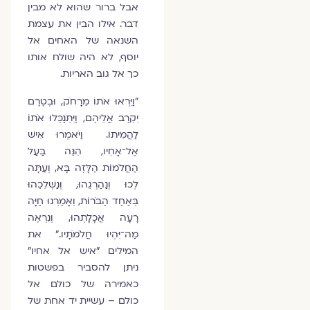
אבל ברור שהוא לא מבין
דבר. אילו הבין את עצמת
השנאה של האחים אל
יוסף, לא היה שולח אותו
כך אל גוב האריות.
"וַיִּרְאוּ אֹתוֹ מֵרָחֹק, וּבְטֶרֶם
יִקְרַב אֲלֵיהֶם, וַיִּתְנַכְּלוּ אֹתוֹ
לַהֲמִיתוֹ. וַיֹּאמְרוּ אִישׁ
אֶל־אָחִיו, הִנֵּה בַּעַל
הַחֲלֹמוֹת הַלָּזֶה בָּא, וְעַתָּה
לְכוּ וְנַהַרְגֵהוּ, וְנַשְׁלִכֵהוּ
בְּאַחַד הַבֹּרוֹת, וְאָמַרְנוּ חַיָּה
רָעָה אֲכָלָתְהוּ, וְנִרְאֶה
מַה־יִּהְיוּ חֲלֹמֹתָיו." את
המילים "איש אל אחיו"
ניתן להסביר בפשטות
כאמירה של כולם אל
כולם – עשיית יד אחת של