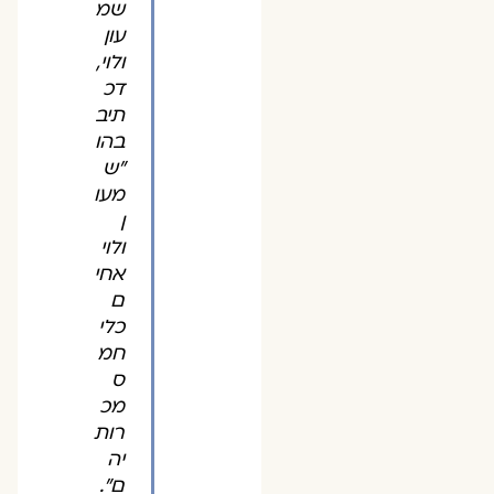
שמ
עון
ולוי,
דכ
תיב
בהו
"ש
מעו
ן
ולוי
אחי
ם
כלי
חמ
ס
מכ
רות
יה
ם".