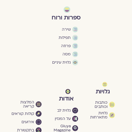
ספרות ורוח
שירה
תפילות
פרוזה
מסה
גלוית עיניים
גלויות
אודות
המלצות
כותבות
קריאה
וכותבים
גלוית לב
גלויות
קולות קוראים
מתארחות
על המגזין
אירועים
Gluya
Magazine
בתקשורת