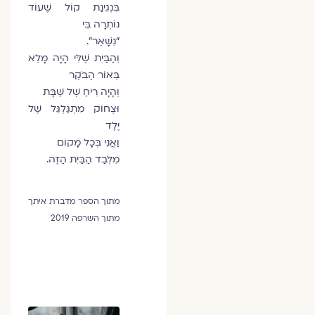
בִּנְגִינַת קוֹל שֶׁעוֹד
נוֹתְרָה בִּי
"נִשָּׁאֵר".
וְהַבַּיִת שֶׁלִּי הָיָה מָלֵא
בְּאוֹר הַבֹּקֶר
וְהָיָה רֵיחַ שֶׁל שַׁבָּת
וּצְחוֹק מִתְגַּלְגֵּל שֶׁל
יֶלֶד
וַאֲנִי בְּכָל מָקוֹם
מִלְּבַד הַבַּיִת הַזֶּה.
מתוך הספר מדברת איתך
מתוך השרפה 2019