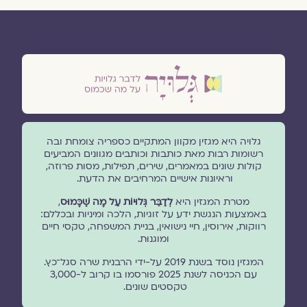
גלויה היא מגזין מקוון המתקיים כספריה צומחת ובה
רשומות רבות מאת כותבות וכותבים מגוונים המביעים
קולות שונים במאמרים, שירים, תפילות, מסות פרוזה,
וראיונות אישיים המרחיבים את הדעת.
מטרת המגזין היא
לְדַבֵּר גְּלוּיוֹת עַל מָה שֶׁכָּמוּס
,
באמצעות הנגשת ידע על זוגיות, הלכה ומיניות ובכללם:
רווקות, אירוסין, חיי נישואין, בניית המשפחה, טקסי חיים
ומוגנוּת.
המגזין נוסד בשנת 2019 על-ידי הרבנית שרה סגל־כץ.
עם הכניסה לשנת 2025 פורסמו בו קרוב ל-3,000
טקסטים שונים.