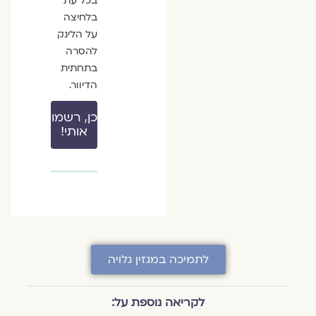
בכל עת
בלחיצה
על הלינק
להסרה
בתחתית
הדיוור.
כן, רשמו
אותי!
לתמיכה במגזין גלויה
לקריאה נוספת על: