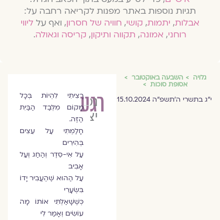
תגיות נוספות באתר מפנות לקריאה רחבה על:
אבלות
,
יתמות
,
קושי
,
חוויה של חסרון
, ואף על
ליווי
רוחני
,
אמונה
,
תקווה ותיקון
,
קריסה וגאולה
.
גלויה
השבעה באוקטובר
אסופת סוכות
רגע
רָצִיתִי לִהְיוֹת בְּכָל
נטלי
י״ג בתשרי ה׳תשפ״ה 15.10.2024
מָקוֹם מִלְּבַד הַבַּיִת
יצחקי
הַזֶּה.
חָלַמְתִּי עַל עֵצִים
בְּהִירִים
עַל אִי-סֵדֶר וְהַחַג וְעַל
אָבִיב
עַל הַהוּא שֶׁהֶעֱבִיר יָדוֹ
בִּשְׂעָרִי
כְּשֶׁשָּׁאַלְתִּי אוֹתוֹ מָה
עוֹשִׂים וְאָמַר לִי