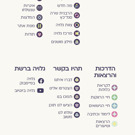
מה חדש
איגרות
שנשלחו
הרבנית שרה
סגל־כץ
המלצות
צוות גלויה
מפת אתר
מרכז גלויה
תודות
מילון מושגים
הדרכות
תהיו בקשר
גלויה ברשת
והרצאות
גלויה
דברו איתנו
בפייסבוק
לקראת
הצטרפו אלינו
כלולות
גלויה ביוטיוב
תמכו בנו
חיי הרווקות
הציעו לנו תוכן
חיי הנישואים
שלחו לנו
לימוד וכתיבה
משוב
הרצאות
ושיעורים