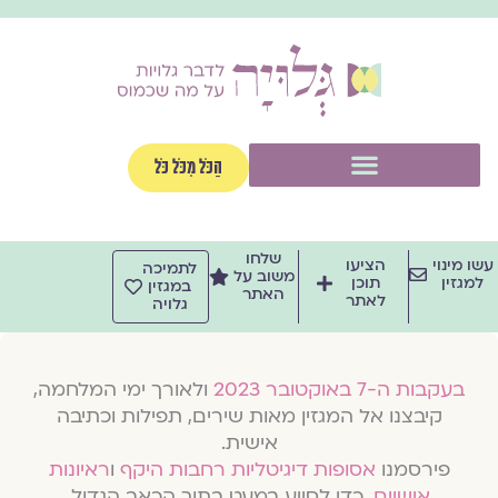
וג
וכן
תפריט
הַכֹּל מִכֹּל כֹּל
שלחו
שו מינוי
הציעו
לתמיכה
משוב על
למגזין
תוכן
במגזין
האתר
לאתר
גלויה
בעקבות ה-7 באוקטובר 2023
ולאורך ימי המלחמה,
קיבצנו אל המגזין מאות שירים, תפילות וכתיבה
אישית.
פירסמנו
אסופות דיגיטליות רחבות היקף
ו
ראיונות
אישיים
, כדי לסייע במעט בתוך הכאב הגדול.