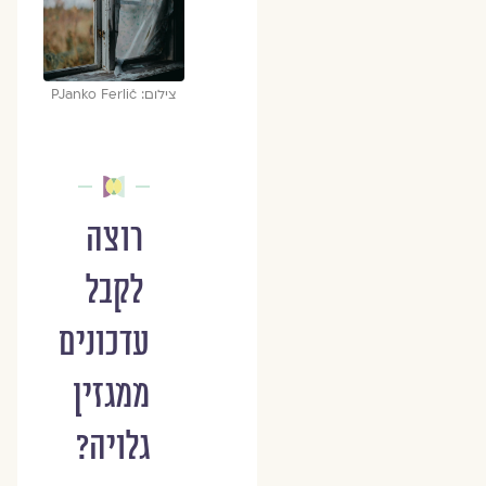
צילום: PJanko Ferlič
רוצה
לקבל
עדכונים
ממגזין
גלויה?