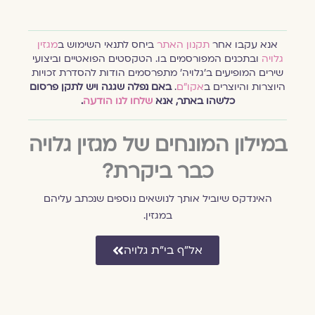
אנא עקבו אחר
תקנון האתר
ביחס לתנאי השימוש ב
מגזין
גלויה
ובתכנים המפורסמים בו. הטקסטים הפואטיים וביצועי
שירים המופיעים ב׳גלויה׳ מתפרסמים הודות להסדרת זכויות
היוצרות והיוצרים ב
אקו״ם
.
באם נפלה שגגה ויש לתקן פרסום
כלשהו באתר, אנא
שלחו לנו הודעה
.
במילון המונחים של מגזין גלויה
כבר ביקרת?
האינדקס שיוביל אותך לנושאים נוספים שנכתב עליהם
במגזין.
אל״ף בי״ת גלויה