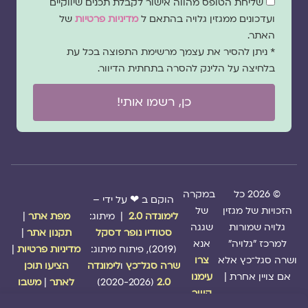
שליחת הטופס מהווה אישור לקבלת תכנים שיווקיים
הסכמה
ועדכונים ממגזין גלויה בהתאם ל
מדיניות פרטיות
של
האתר.
* ניתן להסיר את עצמך מרשימת התפוצה בכל עת
בלחיצה על הלינק להסרה בתחתית הדיוור.
כן, רשמו אותי!
© 2026 כל
במקרה
הוקם ב ❤ על ידי –
הזכויות של מגזין
של
לימונדה 2.0
| מיתוג:
מפת אתר
|
גלויה שמורות
שגגה
סטודיו נופר דסקל
תקנון אתר
|
למרכז "גלויה"
אנא
(2019), פיתוח מיתוג:
מדיניות פרטיות
|
ושרה סגל־כץ אלא
צרו
שרה סגל־כץ
ו
לימונדה
הציעו תוכן
אם צויין אחרת |
עימנו
2.0
(2020-2026)
לאתר
|
משבו
קשר
אותנו
|
תמכו בנו