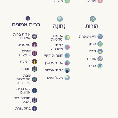
נישואין
מקווה
ברית אמונים
הורות
נָחוּגָה
אודות ברית
טקסים
חיי משפחה
אמונים
וטקסיות
הריון
מאמרים
טקסי
משפחה
שירים
לידה
ותפילות
חופה וקידושין
פוריות
ראיונות
טקסי גירושין
הפלה
מוגנוּת
טקסי אבלות
שבת
מעגל השנה
התייצבות
לצד דינה
כנס ברית
אמונים
תוכנית כנס
2023
בתקשורת