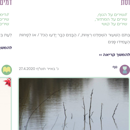
וסת
דמים
//
שירים על הגוף
,
//
דימו
שירים על המחזור
,
שירים
שירים על קושי
שירים
בְּתֹם הַשִּׁעוּר הִשְׁמַדְנוּ רְאָיוֹת, / הַבָּנִים כְּבָר יָדְעוּ הַכֹּל / אוֹ לְפָחוֹת
לְעֵת בְּל
הֶעֱמִידוּ פָּנִים
להמשך 
להמשך קריאה ››
גוף
ג' באייר תש"ף 27.4.2020