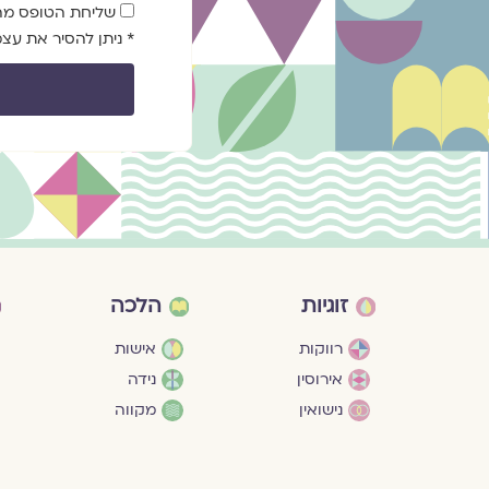
שדה
שליחת הטופס מהוו
הסכמה
* ניתן להסיר את ע
זוגיות
הלכה
רווקות
אישות
אירוסין
נידה
נישואין
מקווה