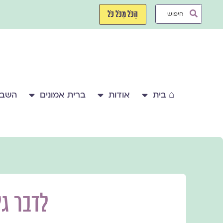
ילוג
Search
תוכן
הַכֹּל מִכֹּל כֹּל
...
⌂ בית
אודות
ברית אמונים
השבע
לדבר ג