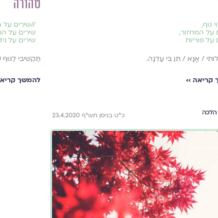
טהורה
//
שירים על ה
י גוף
,
שירים על המ
 על המחזור
,
שירים על ני
 על פוריות
תַּקְשִׁיבִי לַגּוּף שֶ
וֹתִי / אָנָּא / תֵּן בִּי עֶדְנָה.
להמשך קריאה
קריאה ››
הלכה
כ"ט בניסן תש"ף 23.4.2020