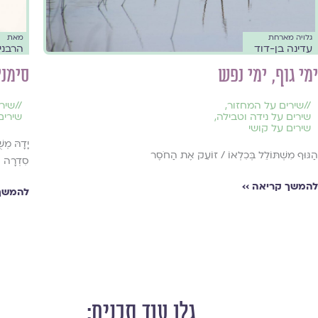
גלויה מארחת
מאת
עדינה בן-דוד
הרבני
ימי גוף, ימי נפש
סימנ
//
שירים על המחזור
,
//
שיר
שירים על נידה וטבילה
,
שירים
שירים על קושי
יָדָהּ מְש
הַגּוּף מִשְׁתּוֹלֵל בְּכִלְאוֹ / זוֹעֵק אֶת הַחֹסֶר
סִדְרָה
להמשך קריאה ››
להמשך 
גלו עוד תכנים: