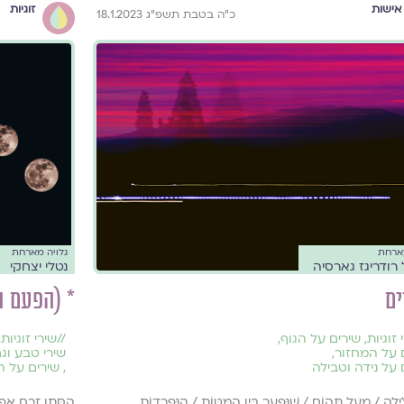
אישות
זוגיות
כ״ה בטבת תשפ״ג 18.1.2023
מארחת
גלויה מארחת
רודריגז גארסיה
נטלי יצחקי
ם
* (הפעם ה
 זוגיות
,
שירים על הגוף
,
//
שירי זוגיות
,
 על המחזור
,
שירי טבע וג
 על נידה וטבילה
,
שירים על ה
ַיְלָה / מֵעַל תְּהוֹם / שֶׁנִּפְעָר בֵּין הַמִּטּוֹת / הַנִּפְרָדוֹת.
הַסְּתָו זָרַח אָפֹר