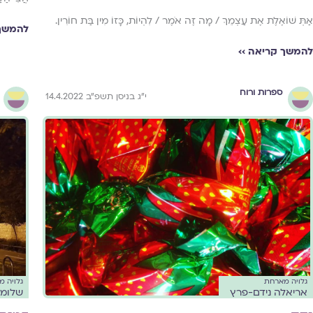
אַתְּ שׁוֹאֶלֶת אֶת עַצְמֵךְ / מָה זֶה אֹמֶר / לִהְיוֹת, כָּזוֹ מִין בַּת חוֹרִין.
להמשך 
להמשך קריאה ››
ספרות ורוח
י״ג בניסן תשפ״ב 14.4.2022
גלויה מארחת
גלויה 
אריאלה נידם-פרץ
שלומי