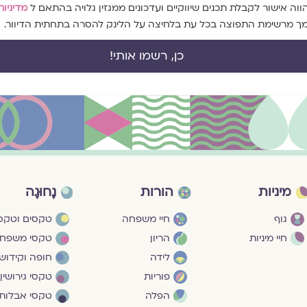
ה אישור לקבלת תכנים שיווקיים ועדכונים ממגזין גלויה בהתאם ל
מדיניות
צמך מרשימת התפוצה בכל עת בלחיצה על הלינק להסרה בתחתית הדיוור.
כן, רשמו אותי!
מיניות
הורות
נָחוּגָה
גוף
חיי משפחה
טקסים וטקסי
חיי מיניות
הריון
טקסי משפח
לידה
חופה וקידושי
פוריות
טקסי גירושין
הפלה
טקסי אבלות