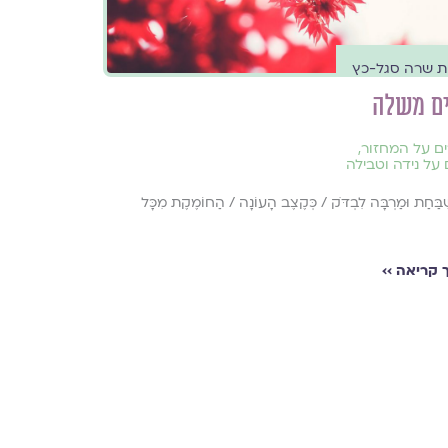
ת שרה סגל-כץ
ים משלה
ים על המחזור
,
 על נידה וטבילה
ֻׁבַּחַת וּמַרְבָּה לִבְדֹּק / כְּקֶצֶב הָעוֹנָה / הַחוֹמֶקֶת מִכָּל
קריאה ››