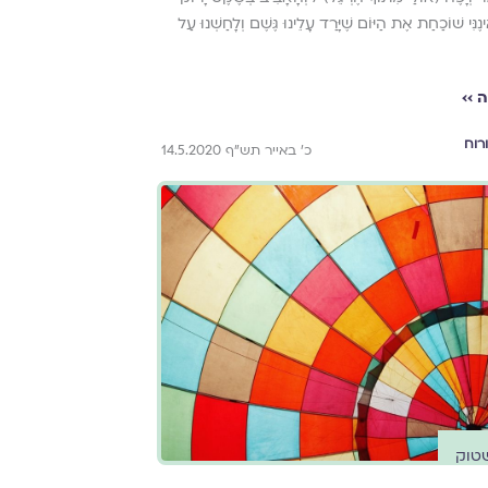
נֶנִּי שׁוֹכַחַת אֶת הַיּוֹם שֶׁיָּרַד עָלֵינוּ גֶּשֶׁם וְלָחַשְׁנוּ עַל
 ››
רוח
כ' באייר תש"ף 14.5.2020
שטוק