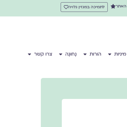
 האתר
לתמיכה במגזין גלויה
מיניות
הורות
נָחוּגָה
צרו קשר