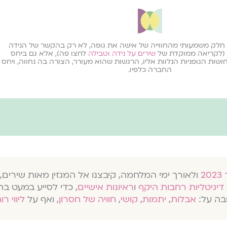
חלק משמעותי מהחווייה של אישה את גופה, לא רק בהקשר של הנידה
 (לקריאה ממוקדת של
שירים על נידה וטבילה
לחצו פה), אלא גם ביחס
ושות הגופניות הנלוות אליו, הרגשות שהוא מעורר, הצורה בה נחווה, ויחס
החברה כלפיו.
ולאורך ימי המלחמה, קיבצנו אל המגזין מאות שירים, 
דיגיטליות רחבות היקף
ו
ראיונות אישיים
, כדי לסייע במעט בת
בה על:
אבלות
,
יתמות
,
קושי
,
חוויה של חסרון
, ואף על
ליווי רו