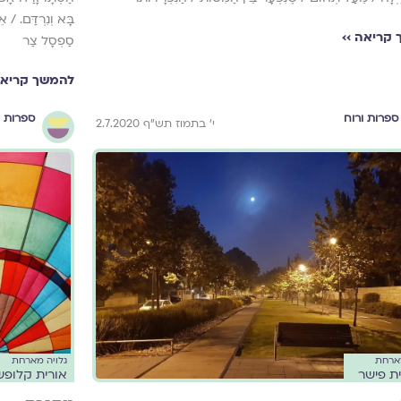
בָּא וְנִרְדַּם. / אֵי
קריאה ››
סַפְסָל צַר
להמשך קריאה
ספרות ורוח
ספרות ו
י' בתמוז תש"ף 2.7.2020
גלויה מארחת
מארחת
אורית קלופ
ת פישר