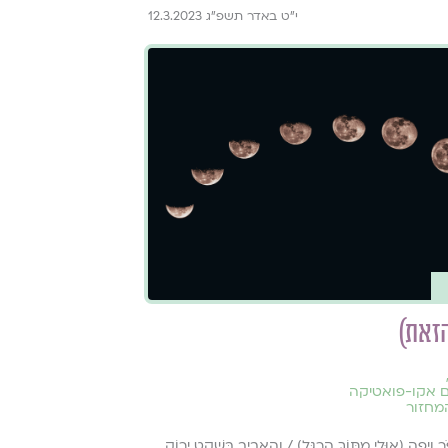
י״ט באדר תשפ״ג 12.3.2023
זאת)
ם אקו-פואטיקה
מחזור
 וְיָפֶה (אוּלַי מִתּוֹךְ הֶרְגֵּל) / וְהָאָבִיב בְּשֶׁקֶט יָרוֹק