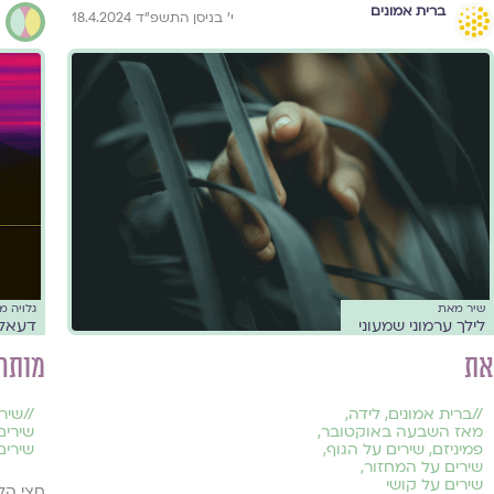
ברית אמונים
י׳ בניסן התשפ״ד 18.4.2024
שיר מאת
גלויה 
לילך ערמוני שמעוני
דעאל 
את
מותרי
//
ברית אמונים
,
לידה
,
//
שירי
מאז השבעה באוקטובר
,
שירים
פמיניזם
,
שירים על הגוף
,
שירים
שירים על המחזור
,
שירים על קושי
חֲצִי הַלּ