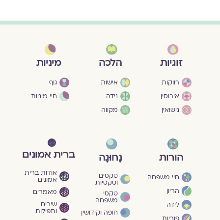
מיניות
זוגיות
הלכה
גוף
רווקות
אישות
חיי מיניות
אירוסין
נידה
נישואין
מקווה
ברית אמונים
הורות
נָחוּגָה
אודות ברית
טקסים
חיי משפחה
אמונים
וטקסיות
הריון
מאמרים
טקסי
משפחה
שירים
לידה
ותפילות
חופה וקידושין
פוריות