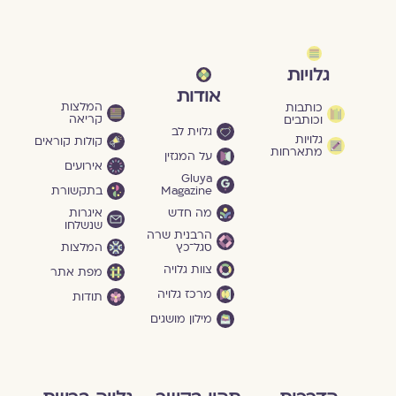
גלויות
אודות
המלצות
כותבות
קריאה
וכותבים
גלוית לב
גלויות
קולות קוראים
מתארחות
על המגזין
אירועים
Gluya
Magazine
בתקשורת
מה חדש
איגרות
שנשלחו
הרבנית שרה
סגל־כץ
המלצות
צוות גלויה
מפת אתר
מרכז גלויה
תודות
מילון מושגים