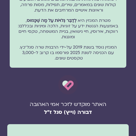
קולות שונים במאמרים, שירים, תפילות, מסות פרוזה,
וראיונות אישיים המרחיבים את הדעת.
מטרת המגזין היא
לְדַבֵּר גְּלוּיוֹת עַל מָה שֶׁכָּמוּס
,
באמצעות הנגשת ידע על זוגיות, הלכה ומיניות ובכללם:
רווקות, אירוסין, חיי נישואין, בניית המשפחה, טקסי חיים
ומוגנוּת.
המגזין נוסד בשנת 2019 על-ידי הרבנית שרה סגל־כץ.
עם הכניסה לשנת 2025 פורסמו בו קרוב ל-3,000
טקסטים שונים.
האתר מוקדש לזכר אמי האהובה
דבורה (וייץ) סגל ז"ל