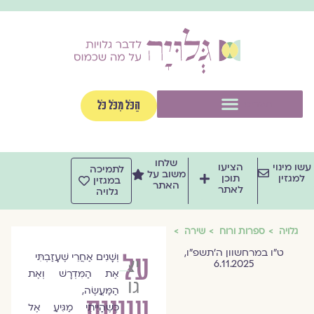
ילוג
תוכן
תפריט
הַכֹּל מִכֹּל כֹּל
שלחו
עשו מינוי
הציעו
לתמיכה
משוב על
למגזין
תוכן
במגזין
האתר
לאתר
גלויה
גלויה
ספרות ורוח
שירה
ט״ו במרחשוון ה׳תשפ״ו,
על
וְשָׁנִים אַחֲרֵי שֶׁעָזַבְתִּי
יצחק
6.11.2025
אֶת הַמִּדְרָשׁ וְאֶת
גווילי
הַמַּעֲשֶׂה,
עוונות
כְּשֶׁהָיִיתִי מַגִּיעַ אֶל