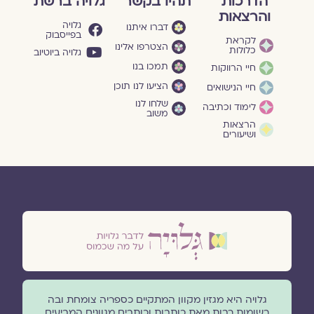
הדרכות
תהיו בקשר
גלויה ברשת
והרצאות
גלויה
דברו איתנו
בפייסבוק
לקראת
הצטרפו אלינו
כלולות
גלויה ביוטיוב
תמכו בנו
חיי הרווקות
הציעו לנו תוכן
חיי הנישואים
שלחו לנו
לימוד וכתיבה
משוב
הרצאות
ושיעורים
גלויה היא מגזין מקוון המתקיים כספריה צומחת ובה
רשומות רבות מאת כותבות וכותבים מגוונים המביעים