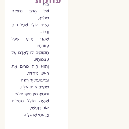
בֵּיתוֹ
שֶׁל הָרַב נְחֶמְיָה
מְבֹרָךְ,
הָיִיתִי הוֹלֵךְ שְׁפַל-רוּחַ
וְנָבוֹךְ,
שֶׁהֲרֵי יָדוּעַ שֶׁכָּל
עַווֹנוֹתָיו
חֲקוּקִים לוֹ לָאָדָם עַל
עַצְמוֹתָיו,
וְהוּא הָיָה מֵרִים אֶת
רֹאשׁוֹ מֵהַדַּף,
וּבִתְנוּעַת יָד רָפָה
מְקָרֵב אוֹתִי אֵלָיו,
וּמְחַיֵּךְ מִין חִיּוּךְ פִּלְאִי
שֶׁהָיָה סוֹלֵל מְסִלּוֹת
אוֹר בְּנַפְשִׁי,
וְיָדַעְתִּי שֶׁנִּסְלַח.