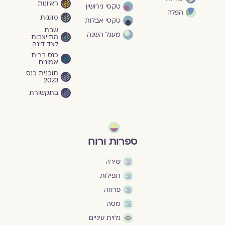
ראיונות
טקסי גירושין
הפלה
מוגנוּת
טקסי אבלות
שבת
מעגל השנה
התייצבות
לצד דינה
כנס ברית
אמונים
תוכנית כנס
2023
בתקשורת
ספרות ורוח
שירה
תפילות
פרוזה
מסה
גלוית עיניים