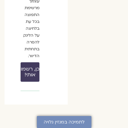
עצמך
מרשימת
התפוצה
בכל עת
בלחיצה
על הלינק
להסרה
בתחתית
הדיוור.
כן, רשמו
אותי!
לתמיכה במגזין גלויה