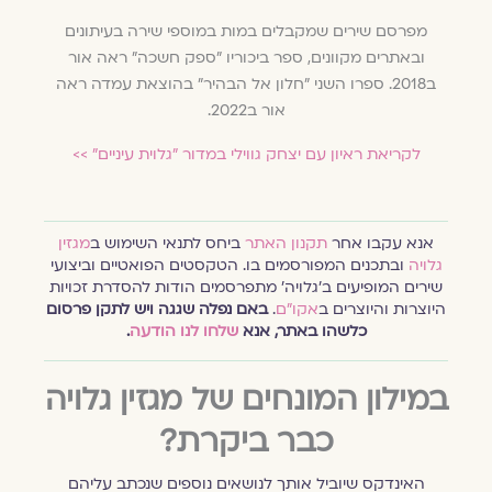
מפרסם שירים שמקבלים במות במוספי שירה בעיתונים
ובאתרים מקוונים, ספר ביכוריו ״ספק חשכה״ ראה אור
ב2018. ספרו השני "חלון אל הבהיר" בהוצאת עמדה ראה
אור ב2022.
לקריאת ראיון עם יצחק גווילי במדור ״גלוית עיניים״ >>
אנא עקבו אחר
תקנון האתר
ביחס לתנאי השימוש ב
מגזין
גלויה
ובתכנים המפורסמים בו. הטקסטים הפואטיים וביצועי
שירים המופיעים ב׳גלויה׳ מתפרסמים הודות להסדרת זכויות
היוצרות והיוצרים ב
אקו״ם
.
באם נפלה שגגה ויש לתקן פרסום
כלשהו באתר, אנא
שלחו לנו הודעה
.
במילון המונחים של מגזין גלויה
כבר ביקרת?
האינדקס שיוביל אותך לנושאים נוספים שנכתב עליהם