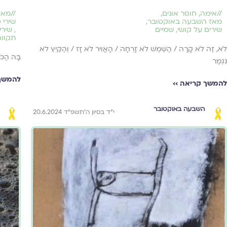
//
אימה
,
חוסר אונים
,
//
מאז
מאז השבעה באוקטובר
,
שירי 
שירים על קושי
,
שמיים
,
שירי
תקווה
לֹא, זֶה לֹא קָרָה / הַשֶּׁמֶשׁ לֹא זָרְחָה / הָאֲוִיר לֹא זָז / וְהַקַּיִץ לֹא
בָּהּ הַכּ
נִגְמַר
להמשך 
להמשך קריאה ››
השבעה באוקטובר
י״ד בסיון ה׳תשפ״ד 20.6.2024