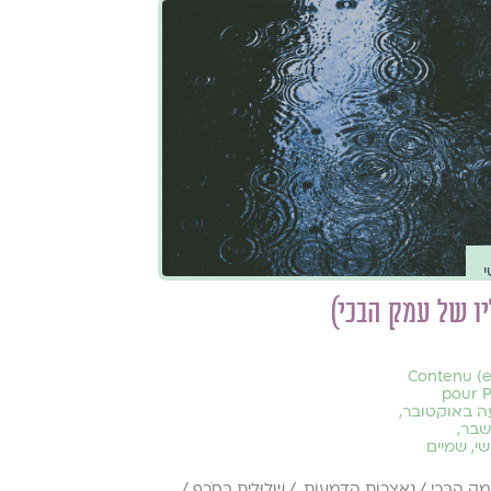
יו של עמק הבכי)
(en français) Contenu
pour 
 באוקטובר
,
שבר
,
שי
,
שמיים
עֵמֶק הַבֶּכִי / נֶאֱצָרוֹת הַדְּמָעוֹת, / שְׁלוּלִית בְּחֹרֶף /