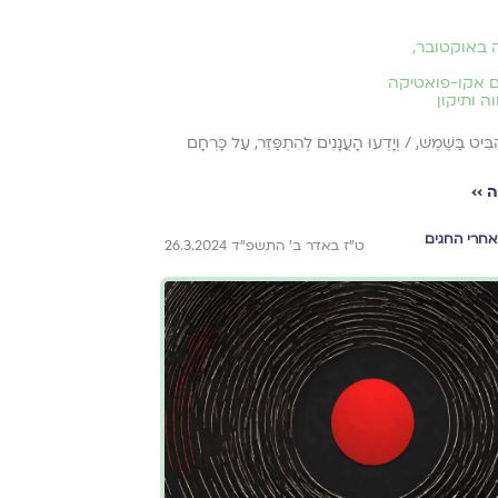
 באוקטובר
,
ם אקו-פואטיקה
ה ותיקון
ַבִּיט בַּשֶּׁמֶשׁ, / וְיָדְעוּ הָעֲנָנִים לְהִתְפַּזֵּר, עַל כָּרְחָם
 ››
אחרי החגים
ט״ז באדר ב׳ התשפ״ד 26.3.2024