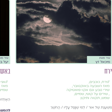
שיר מאת
שיר מא
מיכאל זץ
יעל בל
ירח
באשר 
//
ירח
,
כוכבים
,
//
אני-
מאז השבעה באוקטובר
,
מאז 
שירי טבע וגם אקו-פואטיקה
שמיים
,
שירים על קושי
,
שמיים
,
שמש
,
תקווה ותיקון
הֵאָחְזוּ 
מִשְׁעֶנֶת שֶׁל אוֹר / לְמִי שֶׁנָּפַל עָלָיו / הַחֹשֶׁךְ
להמשך 