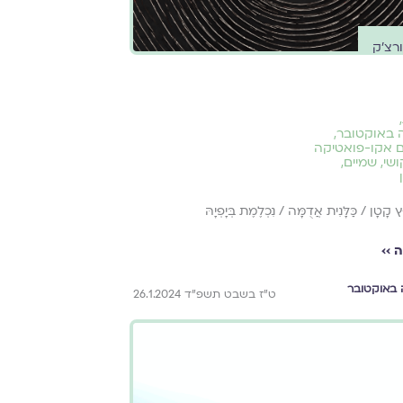
ורצ'ק
,
 באוקטובר
,
ם אקו-פואטיקה
ושי
,
שמיים
,
ץ קָטָן / כַּלָּנִית אֲדֻמָּה / נִכְלֶמֶת בְּיָפְיָהּ
 ››
באוקטובר
ט״ז בשבט תשפ״ד 26.1.2024