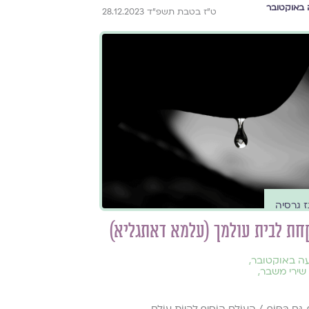
באוקטובר
ט״ז בטבת תשפ״ד 28.12.2023
ז גרסיה
חת לבית עולמך (עלמא דאתגליא)
ה באוקטובר
,
שירי משבר
,
. גַּם בַּסּוֹף, / הָעוֹלָם הוֹסִיף לִהְיוֹת עוֹלָם.