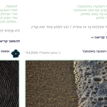
 השבעה באוקטובר
,
//
יתמות
,
טבע וגם אקו-פואטיקה
מאז השבעה
ם על קושי
,
שמיים
,
שירי אבלות
,
 ותיקון
שירי טבע וג
,
שמיים
,
תקוו
ֹל מְצֻלָּקִים כָּךְ אוֹ אַחֶרֶת, / הֵנֵץ לְפֶתַע שַׁחַר חָנוּן וְעָדִין,
וְלֹא פָּחַדְתִּי לְה
קריאה ››
להמשך קריאה
השבעה באוקטובר
אסופת 
ג׳ בניסן התשפ״ד 11.4.2024