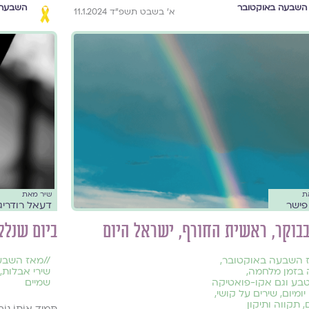
השבעה באוקטובר
השבעה 
א׳ בשבט תשפ״ד 11.1.2024
ת
שיר מאת
פישר
דעאל רודריג
וקר, ראשית החורף, ישראל היום
ביום שנלק
 השבעה באוקטובר
,
//
מאז השבע
 בזמן מלחמה
,
שירי אבלות
,
טבע וגם אקו-פואטיקה
שמיים
יומיום
,
שירים על קושי
,
,
תקווה ותיקון
תָּמִיד אוֹתוֹ נוֹף