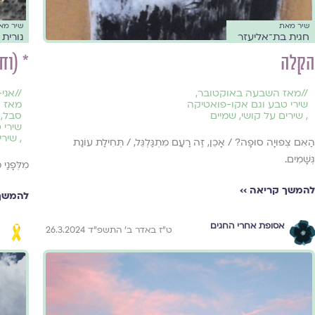
שיר מאת
שיר מא
חגית בת־אליעזר
נורית
הקלה
* (וח
//
מאז השבעה באוקטובר
,
//
אני-
שירי טבע וגם אקו-פואטיקה
מאז 
,
שירים על קושי
,
שמיים
סבל
,
שירי 
,
שירי
הַאִם צְפוּיָה סוּפָה? / אָכֵן, זֶה רַעַם מִתְגַּלְגֵּל, / תְּחִילַת עוֹנַת
גְּשָׁמִים.
מִלְּפָנַי
להמשך קריאה ››
להמשך 
אסופת אחרי החגים
ט״ז באדר ב׳ התשפ״ד 26.3.2024