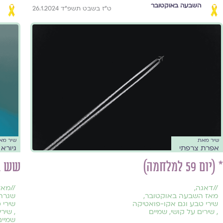
השבעה באוקטובר
ט״ז בשבט תשפ״ד 26.1.2024
שיר מאת
שיר מא
אפרת צרפתי
גיורא 
* (יום 59 למלחמה)
שש בב
//
דאגה
,
//
מאז
מאז השבעה באוקטובר
,
שגרה
שירי טבע וגם אקו-פואטיקה
שירי 
,
שירים על קושי
,
שמיים
,
שירי 
שמיים