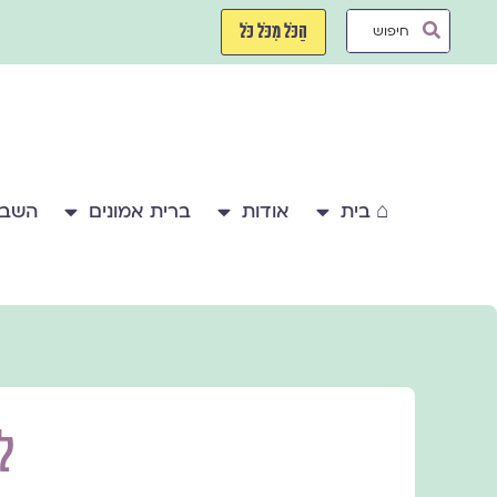
ילוג
Search
תוכן
הַכֹּל מִכֹּל כֹּל
...
⌂ בית
אודות
ברית אמונים
השבע
ל