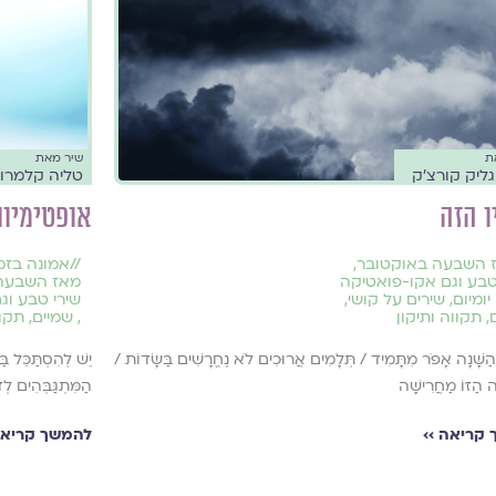
ת
שיר מאת
גליק קורצ'ק
טליה קלמרו
 הזה
אופטימיות
 השבעה באוקטובר
,
//
אמונה בזמ
טבע וגם אקו-פואטיקה
מאז השבעה
יומיום
,
שירים על קושי
,
שירי טבע וג
,
תקווה ותיקון
,
שמיים
,
תקוו
הַשָּׁנָה אָפֹר מִתָּמִיד / תְּלָמִים אֲרוּכִים לֹא נֶחֱרָשִׁים בַּשָּׂדוֹת /
יֵשׁ לְהִסְתַּכֵּל ב
 הַזּוֹ מַחֲרִישָׁה
הַמִּתְגַּבְּהִים לְ
קריאה ››
להמשך קריאה