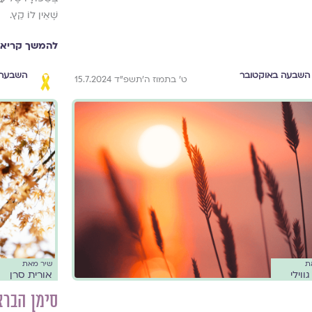
שֶׁאֵין לוֹ קֵץ.
להמשך קריאה
השבעה באוקטובר
השבעה 
ט׳ בתמוז ה׳תשפ״ד 15.7.2024
ת
שיר מאת
ווילי
אורית סרן
סימן הבר