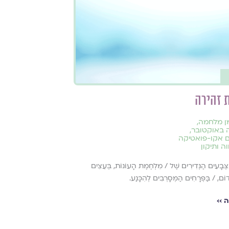
 זהירה
ן מלחמה
,
 באוקטובר
,
ם אקו-פואטיקה
ה ותיקון
ַּצְּבָעִים הַנְּדִירִים שֶׁל / מִלְחֶמֶת הָעוֹנוֹת, בְּעֵצִים
דוֹם, / בַּפְּרָחִים הַמְּסָרְבִים לְהִכָּנַע.
 ››