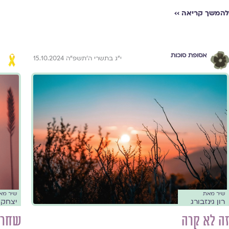
להמשך קריאה ››
אסופת סוכות
י״ג בתשרי ה׳תשפ״ה 15.10.2024
שיר מאת
שיר מא
רון גינזבורג
יצחק ג
זה לא קרה
שחר