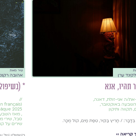
ת
שיר מאת
קינד ערן
אהובה רקנטי
תהיו, אנא
* (בשיפול
את/ה אני-זולת
,
דאגה
,
//
השבעה באוקטובר
,
,
תקווה ותיקון
Pâque 2025
,
מאז השבעה
סבל
,
שירי מ
בְּדָּבָר: / חָרִיץ בַּקִּיר, טִפַּת מַיִם, קוֹל מֻכָּר.
שירים על קו
קריאה ››
בְּשִׁפּוּלָיו שֶׁל 