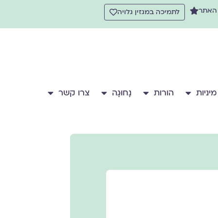
 האתר
לתמיכה במגזין גלויה
מיניות
הורות
נָחוּגָה
צרו קשר