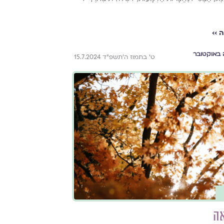
 ››
באוקטובר
ט׳ בתמוז ה׳תשפ״ד 15.7.2024
אה