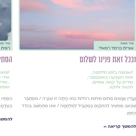
שיר מאת
שיר מא
אורית כרמל רפאלי
רונית 
ובכל זאת פנינו לשלום
הסתיו
//
אמונה בזמן מלחמה
,
//
מאז
מאז השבעה באוקטובר
,
שירי 
שירים על קושי
,
שמיים
,
,
שירי 
תקווה ותיקון
שמיים
וַעֲדַיִן אֲנָשִׁים מֵתִים מִיתוֹת רְגִילוֹת כְּמוֹ הָיְתָה זוֹ שִׁגְרָה / מִסְתַּבֵּר
הַסְּתָיו 
שֶׁכְּאֵב מַמְשִׁיךְ לְהִתְקַיֵּם בְּמַקְבִּיל לַמִּלְחָמָה / אֵינוֹ מִתְחַשֵּׁב בְּגֹדֶל
הָאֲדָמָה
הַזְּמַן
להמשך 
להמשך קריאה ››