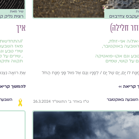
ת
שיר מאת
 יעקבס צדרבוים
רונית גליק ק
וזר חלילה)
איך
את/ה אני-זולת
,
//
התחדשות
השבעה באוקטובר
,
מאז השבעה
שירי טבע וג
טבע וגם אקו-פואטיקה
,
שירים על ק
ם על קושי
,
שמיים
תקווה ותיקון
 מֻנָּח לוֹ יָם, יָם שֶׁל יָם / לְפָנָיו וְגַם אֶל מוּל פָּנַי מֻנָּח הַחֹל
אַתְּ רוֹאָה נִצְנוּ
קריאה ››
להמשך קריאה
השבעה באוקטובר
השבעה 
ט״ז באדר ב׳ התשפ״ד 26.3.2024