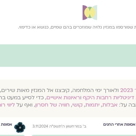
 שפורסמו במגזין גלויה שמוזכרים בהם שמיים, כנושא או כדימוי.
ולאורך ימי המלחמה, קיבצנו אל המגזין מאות שירים, 
דיגיטליות רחבות היקף
ו
ראיונות אישיים
, כדי לסייע במעט בת
בה על:
אבלות
,
יתמות
,
קושי
,
חוויה של חסרון
, ואף על
ליווי רו
אסופת אחרי החגים
אסופת 
ב׳ במרחשוון ה׳תשפ״ה 3.11.2024