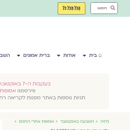
ילוג
Search
תוכן
הַכֹּל מִכֹּל כֹּל
...
⌂ בית
אודות
ברית אמונים
השבע
בעקבות ה-7 באוקטובר 2023
פירסמנו
אסופות 
תגיות נוספות באתר מפנות לקריאה רח
גלויה
השבעה באוקטובר
אסופת אחרי החגים