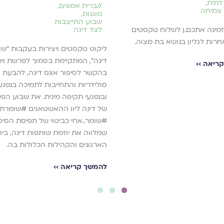
דתית
,
//
ברית אמונים
,
 צמיחה
מוגנות
,
שבוע התייצבות
לצד דינה
ה׳ מזמינה אתכם.ן לשלוח טקסטים
אחרות לגליון בנושא בת מצוה.
ליקוט טקסטים ויצירות בעקבות "שו
דינה", המתקיימת בסמוך לפרשת ויש
ריאה ››
בהקשר לסיפור אונס דינה, להבעת
סולידריות והתחייבות לתמיכה בנפגע
ובנפגעי תקיפה מינית.​ את שבוע הפע
של דינה ליוו ההאשטאגים #שומרת_
#שומר_אחי כביטוי של תפיסת הסי
שמלווה את יוזמת שותפות דינה, בי
הארגונים והקהילות הכלולות בה.
להמשך קריאה ››
3
2
1