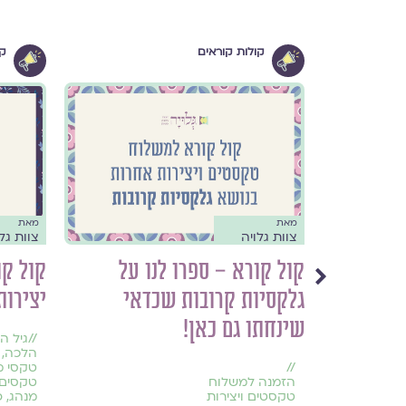
קולות קוראים
קו
ח בחשון תשפ"א
5.11.2020
מאת
מאת
צוות גלויה
צוות גל
כנונים:
קול קורא – ספרו לנו על
קול ק
 בתקופת
גלקסיות קרובות שכדאי
יצירות
שינחתו גם כאן!
//
גיל ה
הלכה
,
//
טקסי 
הזמנה למשלוח
טקסים 
טקסטים ויצירות
מנהג
,
פ