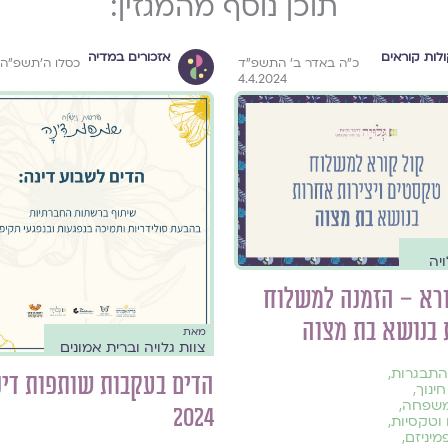
תוכן נוסף מהמגזין:
לות קוראים
אזכורים במדיה
כ״ה באדר ב׳ התשפ״ד
כסלו ה׳תשפ״ה
4.4.2024
ויה
ורא – הזמנה למשלוח
 בנושא בת מצוה
מאת
צוות גלויה וברית אמונים
התבגרות
,
הדים בעקבות שותפות דינ
חינוך
,
משפחה
,
2024
וטקסיות
,
מיניזם
,