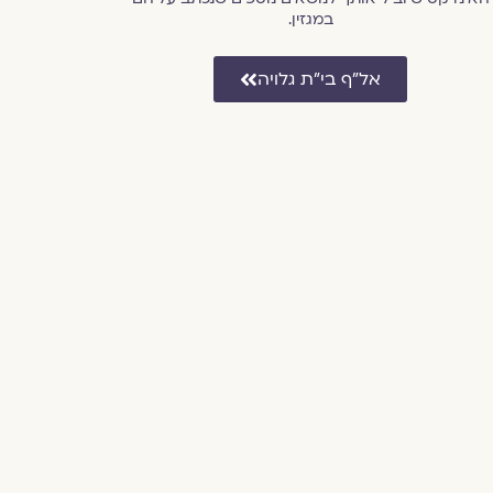
במגזין.
אל״ף בי״ת גלויה