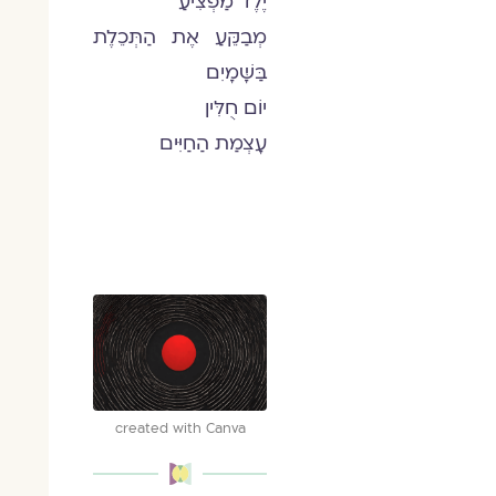
יֶלֶד מַפְצִיעַ
מְבַקֵּעַ אֶת הַתְּכֵלֶת
בַּשָּׁמָיִם
יוֹם חֻלִּין
עָצְמַת הַחַיִּים
created with Canva