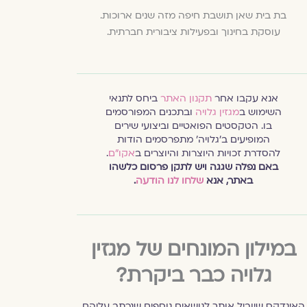
בת בית שאן תושבת חיפה מזה שנים ארוכות.
עוסקת בחינוך ובפעילות ציבורית חברתית.
אנא עקבו אחר
תקנון האתר
ביחס לתנאי
השימוש ב
מגזין גלויה
ובתכנים המפורסמים
בו. הטקסטים הפואטיים וביצועי שירים
המופיעים ב׳גלויה׳ מתפרסמים הודות
להסדרת זכויות היוצרות והיוצרים ב
אקו״ם
.
באם נפלה שגגה ויש לתקן פרסום כלשהו
באתר, אנא
שלחו לנו הודעה
.
במילון המונחים של מגזין
גלויה כבר ביקרת?
האינדקס שיוביל אותך לנושאים נוספים שנכתב עליהם