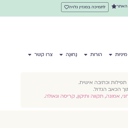
 האתר
לתמיכה במגזין גלויה
מיניות
הורות
נָחוּגָה
צרו קשר
תפילות וכתיבה אישית.
וך הכאב הגדול.
חני
,
אמונה
,
תקווה ותיקון
,
קריסה וגאולה
.