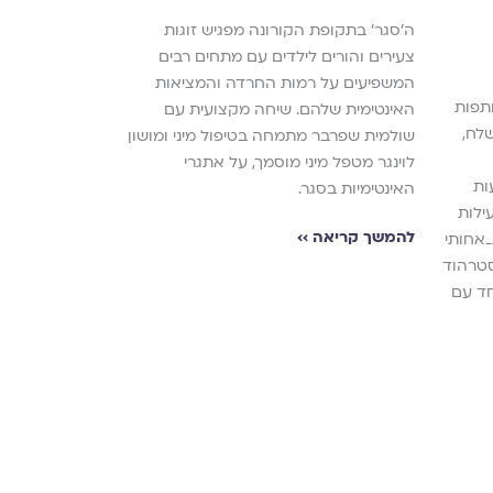
ה׳סגר׳ בתקופת הקורונה מפגיש זוגות
למגזין גלויה; מ
צעירים והורים לילדים עם מתחים רבים
המשפיעים על רמות החרדה והמציאות
להמשך קריאה ›
תפות
האינטימית שלהם. שיחה מקצועית עם
לח,
שולמית שפרבר מתמחה בטיפול מיני ומושון
לוינגר מטפל מיני מוסמך, על אתגרי
ות
האינטימיות בסגר.
ילות
להמשך קריאה ››
אחותי
סטרהוד
חד עם