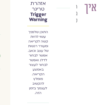
אזהרת
איך
רונית
טריגר
גליק
Trigger
קורצ'ק
Warning
התוכן שלפניך
עשוי להיות
קשה לקריאה
ומעורר רגשות
של עצב וכאב.
אפשר לבחור
ו
לדלג ואפשר
לבחור לעצור
באמצע
הקריאה.
מומלץ
להקשיב
לעצמך בזמן
הזה.