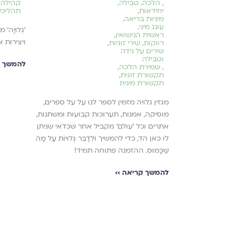
,
הלכה
,
טבילה
,
קהילה 
יחידאות
,
תהליכי
שהתקיימו
מיניות בריאה
,
יע לזוגות
עונג מיני
,
׳גְּלוּיָ
ראשית הנישואין
,
ת ולהתמודד
ויצירות 
רווקות
,
שירי זוגיות
,
 בתקופה זו.
שירים על נידה
וטבילה
להמשך ק
,
שמירת הלכה
,
תקשורת זוגית
,
תקשורת מינית
מגזין גלויה מזמין לספר לנו על על ספרים,
מוסיקה, אמנות, תערוכות קבועות ומשתנות,
אתרים וכל ׳עולם׳ מקביל אחר שכדאי שניתן
לו כאן הד, כדי להמשיך ולְדַבֵּר גְּלוּיוֹת עַל מָה
שֶׁכָּמוּס. ההזמנה פתוחה תמיד!
להמשך קריאה ››