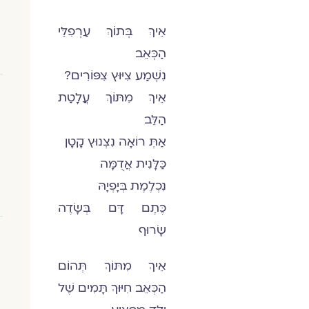
אֵיךְ בְּתוֹךְ עַרְפִלֵּי
הַכְּאֵב
נִשְׁמַע צִיּוּץ צִפּוֹרִים?
אֵיךְ מִתּוֹךְ עֲלָטַת
הַלֵּב
אַתְּ רוֹאָה נִצְנוּץ קָטָן
כַּלָּנִית אֲדֻמָּה
נִכְלֶמֶת בְּיָפְיָהּ
כֶּתֶם דָּם בְּשָׂדֶה
שָׂרוּף
אֵיךְ מִתּוֹךְ תְּהוֹם
הַכְּאֵב חִיּוּךְ תָּמִים שֶׁל