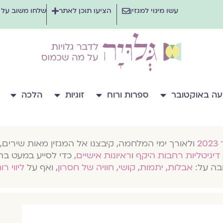
עשו מינוי למגזין
הציעו תוכן לאתר
שלחו משוב על
ה באוקטובר
ספרות ורוח
זוגיות
הלכה
ולאורך ימי המלחמה, קיבצנו אל המגזין מאות שירים, 
דיגיטליות רחבות היקף
ו
ראיונות אישיים
, כדי לסייע במעט בת
בה על:
אבלות
,
יתמות
,
קושי
,
חוויה של חסרון
, ואף על
ליווי רו