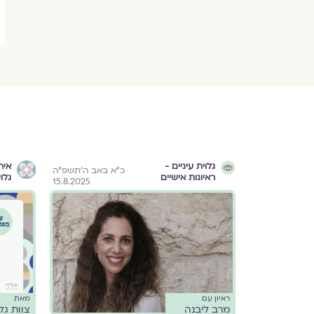
גלוית עיניים -
איר
ה׳ בסיון תשפ״ג
כ״א באב ה׳תשפ״ה
ראיונות אישיים
גלוי
15.8.2025
25.5.2023
ראיון עם
מאת
מרב ליבנה
צוות גל