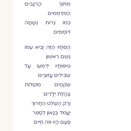
מִתּוֹךְ הָרְגָבִים
הַמְּדַמְּמִים
כְּמוֹ נֵרוֹת נְשָׁמָה
דּוֹמְמִים
הַסְּתָיו הַזֶּה יָבִיא עִמּוֹ
גֶּשֶׁם רִאשׁוֹן
טִיפּוֹתָיו יִדְמְעוּ עַל
שְׁבִילִים עֲזוּבִים
שְׁקֵטִים מִקּוֹלוֹת
צַהֲלַת יְלָדִים
וְרַק הַשֶּׁלֶט הֶחָרוּךְ
יַעֲמֹד בְּגָאוֹן לְסַפֵּר
פַּעַם הָיוּ פֹּה חַיִּים