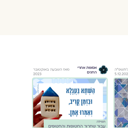
אסופת אחרי
השבעה
ה׳תשפ״ה
מאז השבעה באוקטובר
החגים
באוקטובר
2023
5.12.20
תפילה
מאת
עבור שחרור החטופות והחטופים
צוות גלויה