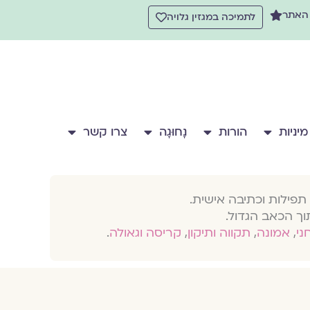
 האתר
לתמיכה במגזין גלויה
מיניות
הורות
נָחוּגָה
צרו קשר
תפילות וכתיבה אישית.
וך הכאב הגדול.
חני
,
אמונה
,
תקווה ותיקון
,
קריסה וגאולה
.