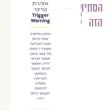
אזהרת
הסתיו
רונית
טריגר
גליק
Trigger
הזה
קורצ'ק
Warning
התוכן שלפניך
עשוי להיות
קשה לקריאה
ומעורר רגשות
של עצב וכאב.
אפשר לבחור
לדלג ואפשר
לבחור לעצור
באמצע
הקריאה.
מומלץ
להקשיב
לעצמך בזמן
הזה.