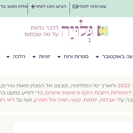
עשו מינוי למגזין
הציעו תוכן לאתר
שלחו משוב על
ה באוקטובר
ספרות ורוח
זוגיות
הלכה
ולאורך ימי המלחמה, קיבצנו אל המגזין מאות שירים, 
דיגיטליות רחבות היקף
ו
ראיונות אישיים
, כדי לסייע במעט בת
בה על:
אבלות
,
יתמות
,
קושי
,
חוויה של חסרון
, ואף על
ליווי רו