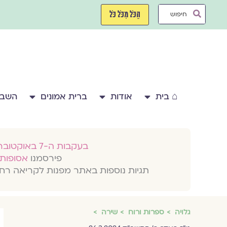
ילוג
Search
תוכן
הַכֹּל מִכֹּל כֹּל
...
⌂ בית
אודות
ברית אמונים
השבע
בעקבות ה-7 באוקטובר 2023
פירסמנו
אסופות 
תגיות נוספות באתר מפנות לקריאה רח
גלויה
ספרות ורוח
שירה