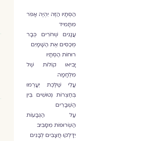
הַסְּתָיו הַזֶּה יִהְיֶה אָפֹר
מִתָּמִיד
עֲנָנִים שְׁחֹרִים כְּבָר
מְכַסִּים אֶת הַשָּׁמָיִם
רוּחוֹת הַסְּתָיו
יָבִיאוּ קוֹלוֹת שֶׁל
מִלְחָמָה
עֲלֵי שַׁלֶּכֶת יֵעָרְמוּ
בְּחַצְרוֹת נְטוּשִׁים בֵּין
הַשְּׁבָרִים
עַל הַגְּבָעוֹת
הַשְּׂרוּפוֹת מִסָּבִיב
יִדָּלְקוּ חֲצָבִים לְבָנִים