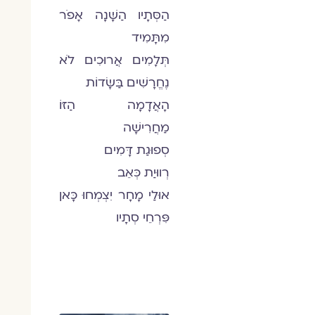
הַסְּתָיו הַשָּׁנָה אָפֹר
מִתָּמִיד
תְּלָמִים אֲרוּכִים לֹא
נֶחֱרָשִׁים בַּשָּׂדוֹת
הָאֲדָמָה הַזּוֹ
מַחֲרִישָׁה
סְפוּגַת דָּמִים
רְווּיַת כְּאֵב
אוּלַי מָחָר יִצְמְחוּ כָּאן
פִּרְחֵי סְתָיו