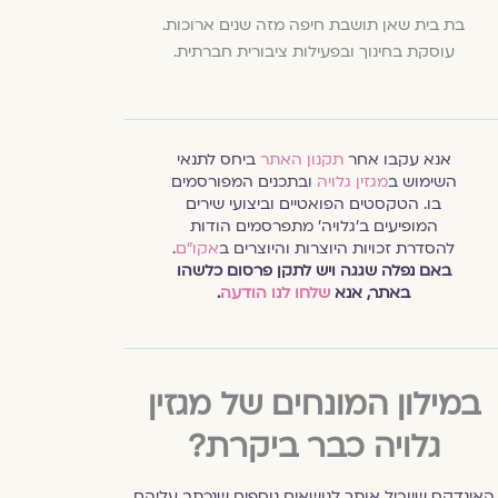
בת בית שאן תושבת חיפה מזה שנים ארוכות.
עוסקת בחינוך ובפעילות ציבורית חברתית.
אנא עקבו אחר
תקנון האתר
ביחס לתנאי
השימוש ב
מגזין גלויה
ובתכנים המפורסמים
בו. הטקסטים הפואטיים וביצועי שירים
המופיעים ב׳גלויה׳ מתפרסמים הודות
להסדרת זכויות היוצרות והיוצרים ב
אקו״ם
.
באם נפלה שגגה ויש לתקן פרסום כלשהו
באתר, אנא
שלחו לנו הודעה
.
במילון המונחים של מגזין
גלויה כבר ביקרת?
האינדקס שיוביל אותך לנושאים נוספים שנכתב עליהם