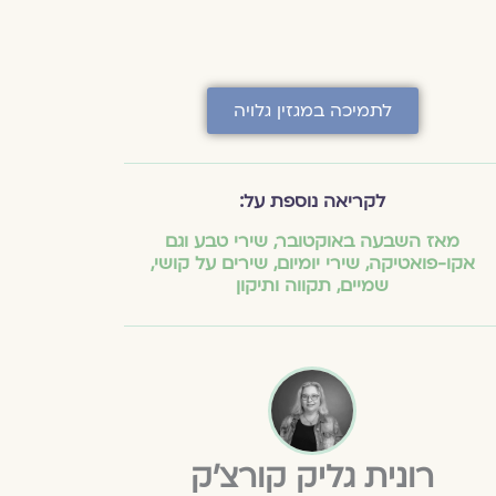
לתמיכה במגזין גלויה
לקריאה נוספת על:
מאז השבעה באוקטובר
,
שירי טבע וגם
אקו-פואטיקה
,
שירי יומיום
,
שירים על קושי
,
שמיים
,
תקווה ותיקון
רונית גליק קורצ'ק