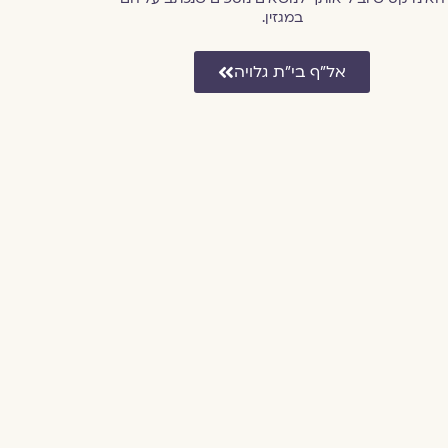
במגזין.
אל״ף בי״ת גלויה