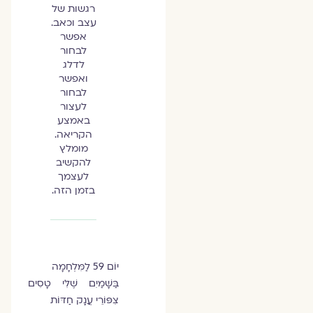
רגשות של
עצב וכאב.
אפשר
לבחור
לדלג
ואפשר
לבחור
לעצור
באמצע
הקריאה.
מומלץ
להקשיב
לעצמך
בזמן הזה.
יוֹם 59 לַמִּלְחָמָה
בַּשָּׁמַיִם שֶׁלִּי טָסִים
צִפּוֹרֵי עֲנָק חַדּוֹת