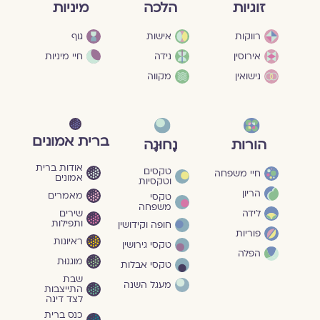
מיניות
זוגיות
הלכה
גוף
רווקות
אישות
חיי מיניות
אירוסין
נידה
נישואין
מקווה
ברית אמונים
הורות
נָחוּגָה
אודות ברית
טקסים
חיי משפחה
אמונים
וטקסיות
הריון
מאמרים
טקסי
משפחה
שירים
לידה
ותפילות
חופה וקידושין
פוריות
ראיונות
טקסי גירושין
הפלה
מוגנוּת
טקסי אבלות
שבת
מעגל השנה
התייצבות
לצד דינה
כנס ברית