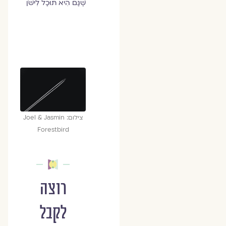
שֶׁגַּם הִיא תּוּכַל לִישֹׁן
צילום: Joel & Jasmin
Forestbird
רוצה
לקבל