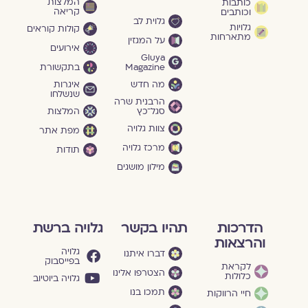
המלצות
כותבות
קריאה
וכותבים
גלוית לב
גלויות
קולות קוראים
מתארחות
על המגזין
אירועים
Gluya
Magazine
בתקשורת
מה חדש
איגרות
שנשלחו
הרבנית שרה
סגל־כץ
המלצות
צוות גלויה
מפת אתר
מרכז גלויה
תודות
מילון מושגים
הדרכות
תהיו בקשר
גלויה ברשת
והרצאות
גלויה
דברו איתנו
בפייסבוק
לקראת
הצטרפו אלינו
כלולות
גלויה ביוטיוב
תמכו בנו
חיי הרווקות