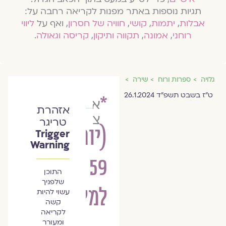
תגיות נוספות באתר מפנות לקריאה רחבה על:
אבלות
,
יתמות
,
קושי
,
חוויה של חסרון
, ואף על
ליווי
רוחני
,
אמונה
,
תקווה ותיקון
,
קריסה וגאולה
.
גלויה
ספרות ורוח
שירה
ט״ז בשבט תשפ״ד 26.1.2024
*
אפרת
אזהרת
צרפתי
טריגר
(יום
Trigger
Warning
59
התוכן
שלפניך
למלחמה)
עשוי להיות
קשה
לקריאה
ומעורר