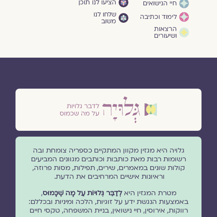
הציעו לנו תוכן
חיי הנישואים
שלחו לנו
לימוד וכתיבה
משוב
הרצאות
ושיעורים
גלויה היא מגזין מקוון המתקיים כספריה צומחת ובה
רשומות רבות מאת כותבות וכותבים מגוונים המביעים
קולות שונים במאמרים, שירים, תפילות, מסות פרוזה,
וראיונות אישיים המרחיבים את הדעת.
מטרת המגזין היא
לְדַבֵּר גְּלוּיוֹת עַל מָה שֶׁכָּמוּס
,
באמצעות הנגשת ידע על זוגיות, הלכה ומיניות ובכללם:
רווקות, אירוסין, חיי נישואין, בניית המשפחה, טקסי חיים