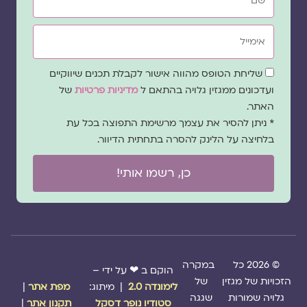
אימייל
שדה
שליחת הטופס מהווה אישור לקבלת תכנים שיווקיים
הסכמה
ועדכונים ממגזין גלויה בהתאם ל
מדיניות פרטיות
של
האתר.
* ניתן להסיר את עצמך מרשימת התפוצה בכל עת
בלחיצה על הלינק להסרה בתחתית הדיוור.
כן, רשמו אותי!
© 2026 כל
במקרה
הוקם ב ❤ על ידי –
הזכויות של מגזין
של
לימונדה 2.0
| מיתוג:
מפת אתר
|
גלויה שמורות
שגגה
סטודיו נופר דסקל
תקנון אתר
|