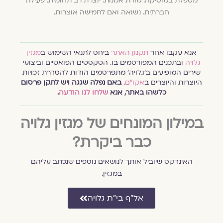
מטפלת במוסיקה. מורת אמנות. יוצרת רב תחומית. פעילה
חברתית. נשואה ואם לחמישה אוצרות.
אנא עקבו אחר
תקנון האתר
ביחס לתנאי השימוש ב
מגזין
גלויה
ובתכנים המפורסמים בו. הטקסטים הפואטיים וביצועי
שירים המופיעים ב׳גלויה׳ מתפרסמים הודות להסדרת זכויות
היוצרות והיוצרים ב
אקו״ם
.
באם נפלה שגגה ויש לתקן פרסום
כלשהו באתר, אנא
שלחו לנו הודעה
.
במילון המונחים של מגזין גלויה
כבר ביקרת?
האינדקס שיוביל אותך לנושאים נוספים שנכתב עליהם
במגזין.
אל״ף בי״ת גלויה