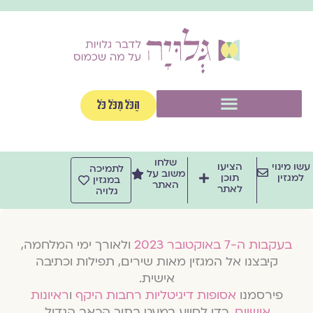
וג
וכן
תפריט
הַכֹּל מִכֹּל כֹּל
שלחו
שו מינוי
הציעו
לתמיכה
משוב על
למגזין
תוכן
במגזין
האתר
לאתר
גלויה
בעקבות ה-7 באוקטובר 2023
ולאורך ימי המלחמה,
קיבצנו אל המגזין מאות שירים, תפילות וכתיבה
אישית.
פירסמנו
אסופות דיגיטליות רחבות היקף
ו
ראיונות
אישיים
, כדי לסייע במעט בתוך הכאב הגדול.