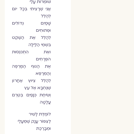
שׁוֹמְרוֹת עָלַי
אֲנִי שֶׁרָצִיתִי בְּכָל יוֹם
לְהַלֵּל
שָׁמַיִם גְּדוֹלִים
וּפְתוּחִים
לְהַלֵּל אֶת הַשֶּׁקֶט
בִּשְׁמֵי הַלַּיְלָה
ואֶת הִתְכּנְסוּת
הפְּרָחִים
אֶת הַגּוּף הַמַּרְפֶּה
וְהַמְּרַפֵּא
לְהַלֵּל צִיּוּץ אַחֲרוֹן
שֶׁנֶּחְבָּא אֶל עֵץ
וְשִׂיחַת כְּנָפַיִם בְּטֶרֶם
עֲלָטָה
לוֹמֶדֶת לָשִׁיר
לַצִּפּוֹר עֲנָק שֶׁמֵּעָלַי
וּמְבָרֶכֶת