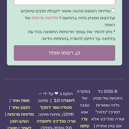
שדה
שליחת הטופס מהווה אישור לקבלת תכנים שיווקיים
הסכמה
ועדכונים ממגזין גלויה בהתאם ל
מדיניות פרטיות
של
האתר.
* ניתן להסיר את עצמך מרשימת התפוצה בכל עת
בלחיצה על הלינק להסרה בתחתית הדיוור.
כן, רשמו אותי!
© 2026 כל
במקרה
הוקם ב ❤ על ידי –
הזכויות של מגזין
של
לימונדה 2.0
| מיתוג:
מפת אתר
|
גלויה שמורות
שגגה
סטודיו נופר דסקל
תקנון אתר
|
למרכז "גלויה"
אנא
(2019), פיתוח מיתוג:
מדיניות פרטיות
|
ושרה סגל־כץ אלא
צרו
שרה סגל־כץ
ו
לימונדה
הציעו תוכן
אם צויין אחרת |
עימנו
2.0
(2020-2026)
לאתר
|
משבו