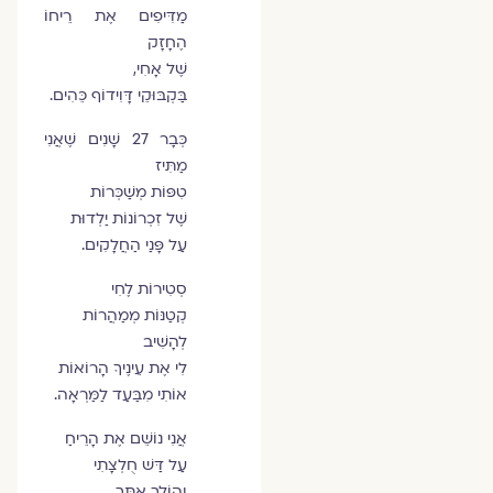
מַדִּיפִים אֶת רֵיחוֹ
הֶחָזָק
שֶׁל אָחִי,
בַּקְבּוּקֵי דָּוִידוֹף כֵּהִים.
כְּבָר 27 שָׁנִים שֶׁאֲנִי
מַתִּיז
טִפּוֹת מְשַׁכְּרוֹת
שֶׁל זִכְרוֹנוֹת יַלְדוּת
עַל פָּנַי הַחֲלָקִים.
סְטִירוֹת לֶחִי
קְטַנּוֹת מְמַהֲרוֹת
לְהָשִׁיב
לִי אֶת עֵינֶיךָ הָרוֹאוֹת
אוֹתִי מִבַּעַד לַמַּרְאָה.
אֲנִי נוֹשֵׁם אֶת הָרֵיחַ
עַל דַּשׁ חֻלְצָתִי
וְהוֹלֵךְ אִתְּךָ