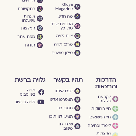
אירועים
Gluya
Magazine
בתקשורת
מה חדש
איגרות
שנשלחו
הרבנית שרה
סגל־כץ
המלצות
צוות גלויה
מפת אתר
מרכז גלויה
תודות
מילון מושגים
הדרכות
תהיו בקשר
גלויה ברשת
והרצאות
גלויה
דברו איתנו
בפייסבוק
לקראת
הצטרפו אלינו
כלולות
גלויה ביוטיוב
תמכו בנו
חיי הרווקות
הציעו לנו תוכן
חיי הנישואים
שלחו לנו
לימוד וכתיבה
משוב
הרצאות