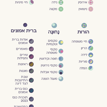
חיי מיניות
אירוסין
נידה
נישואין
מקווה
ברית אמונים
הורות
נָחוּגָה
אודות ברית
טקסים
חיי משפחה
אמונים
וטקסיות
הריון
מאמרים
טקסי
משפחה
שירים
לידה
ותפילות
חופה וקידושין
פוריות
ראיונות
טקסי גירושין
הפלה
מוגנוּת
טקסי אבלות
שבת
מעגל השנה
התייצבות
לצד דינה
כנס ברית
אמונים
תוכנית כנס
2023
בתקשורת