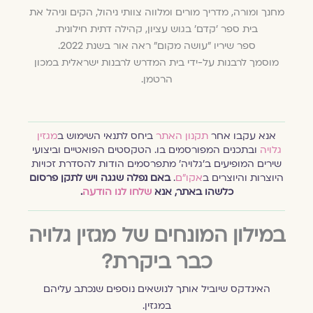
מחנך ומורה, מדריך מורים ומלווה צוותי ניהול, הקים וניהל את
בית ספר ׳קדם׳ בגוש עציון, קהילה דתית חילונית.
ספר שיריו "עושה מקום" ראה אור בשנת 2022.
מוסמך לרבנות על-ידי בית המדרש לרבנות ישראלית במכון
הרטמן.
אנא עקבו אחר
תקנון האתר
ביחס לתנאי השימוש ב
מגזין
גלויה
ובתכנים המפורסמים בו. הטקסטים הפואטיים וביצועי
שירים המופיעים ב׳גלויה׳ מתפרסמים הודות להסדרת זכויות
היוצרות והיוצרים ב
אקו״ם
.
באם נפלה שגגה ויש לתקן פרסום
כלשהו באתר, אנא
שלחו לנו הודעה
.
במילון המונחים של מגזין גלויה
כבר ביקרת?
האינדקס שיוביל אותך לנושאים נוספים שנכתב עליהם
במגזין.