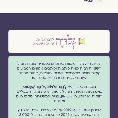
ושיעורים
גלויה היא מגזין מקוון המתקיים כספריה צומחת ובה
רשומות רבות מאת כותבות וכותבים מגוונים המביעים
קולות שונים במאמרים, שירים, תפילות, מסות פרוזה,
וראיונות אישיים המרחיבים את הדעת.
מטרת המגזין היא
לְדַבֵּר גְּלוּיוֹת עַל מָה שֶׁכָּמוּס
,
באמצעות הנגשת ידע על זוגיות, הלכה ומיניות ובכללם:
רווקות, אירוסין, חיי נישואין, בניית המשפחה, טקסי חיים
ומוגנוּת.
המגזין נוסד בשנת 2019 על-ידי הרבנית שרה סגל־כץ.
עם הכניסה לשנת 2025 פורסמו בו קרוב ל-3,000