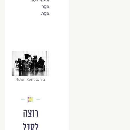
בֹּקֶר
בֹּקֶר.
צילום: Nolan Kent
רוצה
לקבל