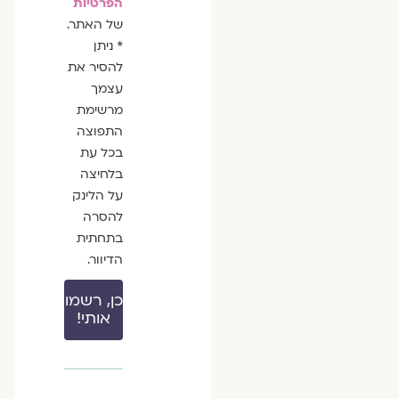
הפרטיות
של האתר.
* ניתן
להסיר את
עצמך
מרשימת
התפוצה
בכל עת
בלחיצה
על הלינק
להסרה
בתחתית
הדיוור.
כן, רשמו
אותי!