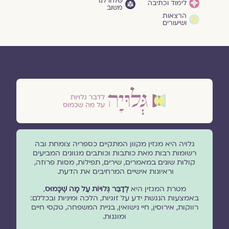
שלחו לנו
לימוד וכתיבה
משוב
הרצאות
ושיעורים
גלויה היא מגזין מקוון המתקיים כספריה צומחת ובה
רשומות רבות מאת כותבות וכותבים מגוונים המביעים
קולות שונים במאמרים, שירים, תפילות, מסות פרוזה,
וראיונות אישיים המרחיבים את הדעת.
מטרת המגזין היא
לְדַבֵּר גְּלוּיוֹת עַל מָה שֶׁכָּמוּס
,
באמצעות הנגשת ידע על זוגיות, הלכה ומיניות ובכללם:
רווקות, אירוסין, חיי נישואין, בניית המשפחה, טקסי חיים
ומוגנוּת.