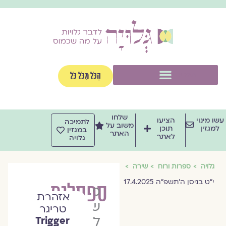
וג
וכן
תפריט
הַכֹּל מִכֹּל כֹּל
שלחו
שו מינוי
הציעו
לתמיכה
משוב על
למגזין
תוכן
במגזין
האתר
לאתר
גלויה
גלויה
ספרות ורוח
שירה
י״ט בניסן ה׳תשפ״ה 17.4.2025
ספסלים
מורן
אזהרת
שחם
טריגר
לוי
Trigger