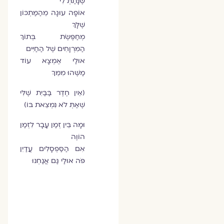
שֶׁנָּתַתְּ לִי
אוֹפָה עוּגָה מֵהַמַּתְכּוֹן
שֶׁלָּךְ
מְחַפֶּשֶׂת בְּתוֹךְ
הַמִּרְוָחִים שֶׁל הַחַיִּים
אוּלַי אֶמְצָא עוֹד
מַשֶּׁהוּ מִמֵּךְ
(אֵין חֶדֶר בַּבַּיִת שֶׁלִּי
שֶׁאַתְּ לֹא נִמְצֵאת בּוֹ)
וּמָה בֵּין זְמַן עָבָר לִזְמַן
הוֹוֶה
אִם הַסַּפְסָלִים עֲדַיִן
פֹּה אוּלַי גַּם אֲנַחְנוּ