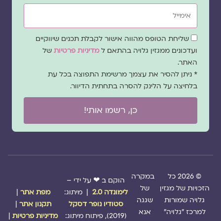
אימייל
שדה
שליחת הטופס מהווה אישור לקבלת תכנים שיווקיים
הסכמה
ועדכונים ממגזין גלויה בהתאם ל
מדיניות פרטיות
של
האתר.
* ניתן להסיר את עצמך מרשימת התפוצה בכל עת
בלחיצה על הלינק להסרה בתחתית הדיוור.
כן, רשמו אותי!
© 2026 כל
במקרה
הוקם ב ❤ על ידי –
הזכויות של מגזין
של
לימונדה 2.0
| מיתוג:
מפת אתר
|
גלויה שמורות
שגגה
סטודיו נופר דסקל
תקנון אתר
|
למרכז "גלויה"
אנא
(2019), פיתוח מיתוג:
מדיניות פרטיות
|