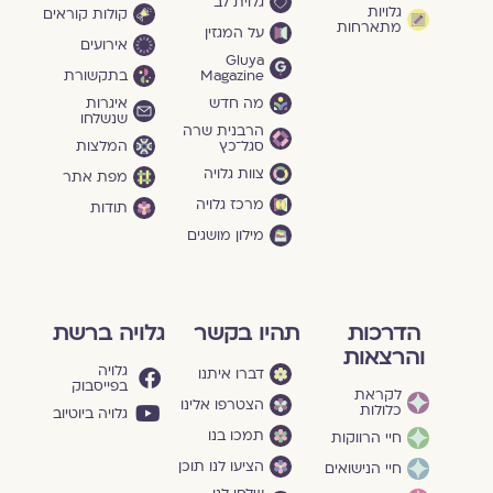
גלוית לב
גלויות
קולות קוראים
מתארחות
על המגזין
אירועים
Gluya
Magazine
בתקשורת
מה חדש
איגרות
שנשלחו
הרבנית שרה
סגל־כץ
המלצות
צוות גלויה
מפת אתר
מרכז גלויה
תודות
מילון מושגים
הדרכות
תהיו בקשר
גלויה ברשת
והרצאות
גלויה
דברו איתנו
בפייסבוק
לקראת
הצטרפו אלינו
כלולות
גלויה ביוטיוב
תמכו בנו
חיי הרווקות
הציעו לנו תוכן
חיי הנישואים