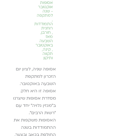
//
הורות
,
אסופות
לפני
באופן
אוקטובר
החתונה
- שנה
,
היא א
למתקפה
מגזין
פרה של
,
יחסים
גלויה
התמודדות
המעצבת
במדיה
רוחנית
מעמדו
,
מוגנות
,
,
חורבן
,
ה באומס,
מיניות
פירוט
מאז
בריאה
עבור מגזין
השבעה
הם ה
,
באוקטובר
קהילה
חיבור בין
,
קינה
,
מצווי
דתית
תקווה
הול ויוזמה
,
אחת 
ותיקון
תקשורת
קורות
זוגית
אסופה שניה, לציון יום
וח הגבית
לה
מאמר שפורסם באתר
הזכרון למתקפת
דימה.
כיפה לכבוד פסח
השבעה באוקטובר.
התשפ״ב ולכבוד כל יום
יאה ››
אסופה זו היא חלק
מימות השנה, מתוך
מסדרת אסופות שיצרנו
בקשה להזכיר כי
ב״מגזין גלויה״ יחד עם
אחריות הענקת ידע
"רשות הרבים".
והכנה לחיים מצויה
האסופות משקפות את
במרחב שבין הורים
ההתמודדות בשנה
לילדים. תמיד ניתן
החולפת בכאב ובצער,