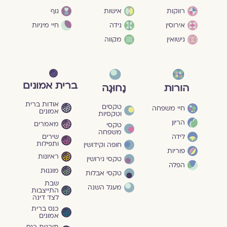
גוף
רווקות
אישות
חיי מיניות
אירוסין
נידה
נישואין
מקווה
ברית אמונים
הורות
נָחוּגָה
אודות ברית
טקסים
חיי משפחה
אמונים
וטקסיות
הריון
מאמרים
טקסי
משפחה
שירים
לידה
ותפילות
חופה וקידושין
פוריות
ראיונות
טקסי גירושין
הפלה
מוגנוּת
טקסי אבלות
שבת
מעגל השנה
התייצבות
לצד דינה
כנס ברית
אמונים
תוכנית כנס