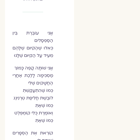
אֲנִי עוֹבֶרֶת בֵּין
הַסַּפְסָלִים
כְּאִלּוּ שֶׁהַקִּיּוּם שֶׁלָּהֶם
מֵעִיד עַל הַקִּיּוּם שֶׁלָּנוּ
אֲנִי שׁוֹתָה קָפֶה כָּמוֹךְ
מַסְכִּימָה לָלֶכֶת אַחֲרֵי
הַחֲשָׁקִים שֶׁלִּי
כְּמוֹ שֶׁהִתְעַקַּשְׁתְּ
לוֹבֶשֶׁת חֲלִיפַת טְרֶנִינְג
כְּמוֹ שֶׁאַתְּ
וְאוֹמֶרֶת כֻּלִּי קוֹמְפְּלֶט
כְּמוֹ שֶׁאַתְּ
קוֹרֵאת אֶת הַסְּפָרִים