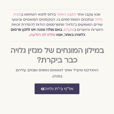
אנא עקבו אחר
תקנון האתר
ביחס לתנאי השימוש ב
מגזין
גלויה
ובתכנים המפורסמים בו. הטקסטים הפואטיים וביצועי
שירים המופיעים ב׳גלויה׳ מתפרסמים הודות להסדרת זכויות
היוצרות והיוצרים ב
אקו״ם
.
באם נפלה שגגה ויש לתקן פרסום
כלשהו באתר, אנא
שלחו לנו הודעה
.
במילון המונחים של מגזין גלויה
כבר ביקרת?
האינדקס שיוביל אותך לנושאים נוספים שנכתב עליהם
במגזין.
אל״ף בי״ת גלויה