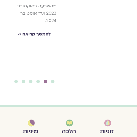
להרחיב את הדעת
מהשבעה באוקטובר
ולהיעזר בדמויות
2023 ועד אוקטובר
נוספות, אך חבל
2024.
להחמיץ את המרחב
להמשך קריאה ››
הפוטנציאלי שבהעברה
הישירה בחיק הביתי
לצד מורכבויות
אפשריות.
להמשך קריאה ››
6
5
4
3
2
1
מיניות
זוגיות
הלכה