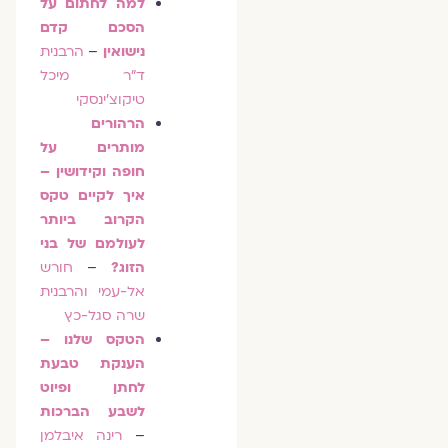
למה לחתום על
הסכם קדם
נישואין
–
הרבנית
ד"ר מיכל
טיקוצ'ינסקי
הרהורים
מותרים על
חופה וקידושין –
איך לקיים טקס
הקרוב ביותר
לעולמם של בני
הזוג?
–
חורש
אל-עמי
והרבנית
שרה סגל-כץ
הטקס שלנו –
הענקת טבעת
לחתן ופיוט
לשבע הברכות
–
רינה איבלמן