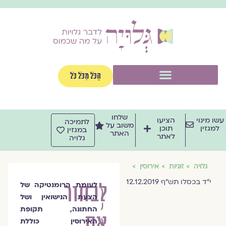
וג
וכן
תפריט
הַכֹּל מִכֹּל כֹּל
שלחו
שו מינוי
הציעו
לתמיכה
משוב על
למגזין
תוכן
במגזין
האתר
לאתר
גלויה
גלויה
זוגיות
אירוסין
י"ד בכסלו תש"ף 12.12.2019
לבחור
לעומת הרומנטיקה של
הרבנית
הצעת הנישואין ושל
שרה
החתונה, תקופת
את
סגל־כץ
האירוסין כוללת