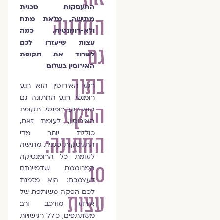
התעסקות טכנית
החדווה
מתישה, מלאת מתח
ולא-רומנטית. כמה
עצות שיעזרו לכם
גם
לשרוד את תקופת
האירוסין בשלום
בתוך
רגע האירוסין הוא רגע
רומנטי. רגע החתונה גם
הפקת
הוא רגע רומנטי. תקופת
האירוסין, לעומת זאת,
כוללת יותר מדי
החתונה:
התעסקות טכנית מתישה
לעומת כל הרומנטיקה
10
המרוממת שדמיינתם
לעצמכם: היא מזמנת
לכם הפקה משותפת של
עצות
אירוע מורכב ורב
משתתפים, כולל רגישויות