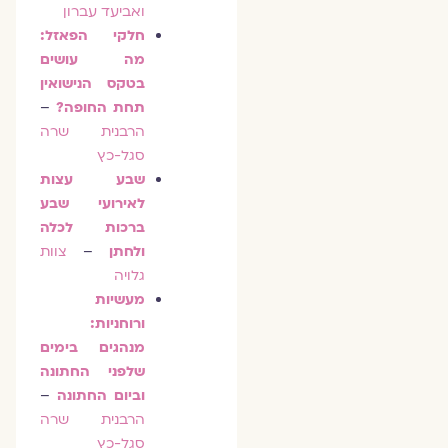
ואביעד עברון
חלקי הפאזל:
מה עושים
בטקס הנישואין
תחת החופה?
–
הרבנית שרה
סגל-כץ
שבע עצות
לאירועי שבע
ברכות לכלה
ולחתן
–
צוות
גלויה
מעשיות
ורוחניות:
מנהגים בימים
שלפני החתונה
וביום החתונה
–
הרבנית שרה
סגל-כץ