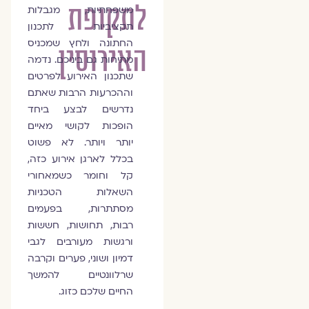
לתקופת
משפחתיות, מגבלות
תקציביות לתכנון
החתונה ולחץ שמכניס
האירוסין
מתיחות גם ביניכם. נדמה
שתכנון האירוע לפרטים
וההכרעות הרבות שאתם
נדרשים לבצע ביחד
הופכות לקושי מאיים
יותר ויותר. לא פשוט
בכלל לארגן אירוע כזה,
קל וחומר כשמאחורי
השאלות הטכניות
מסתתרות, בפעמים
רבות, תחושות, חששות
ורגשות מעורבים לגבי
דמיון ושוני, פערים וקרבה
שרלוונטיים להמשך
החיים שלכם כזוג.