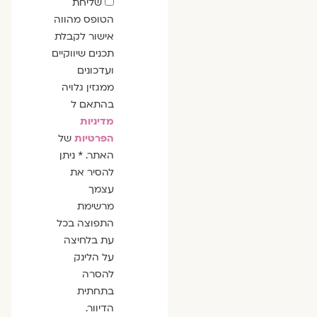
שדה
שליחת
הסכמה
הטופס מהווה
אישור לקבלת
תכנים שיווקיים
ועדכונים
ממגזין גלויה
בהתאם ל
מדיניות
הפרטיות
של
האתר. * ניתן
להסיר את
עצמך
מרשימת
התפוצה בכל
עת בלחיצה
על הלינק
להסרה
בתחתית
הדיוור.