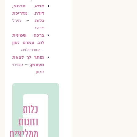
אמא, סבתא,
דודה, מדריכת
כלות
–
מיכל
מינצר
ברכה שמינית
לרב עמרם גאון
–
צוות גלויה
מותר לךָ לצאת
מעצמךָ
–
עמיחי
חסון
כלות
וזוגות
ממליצים