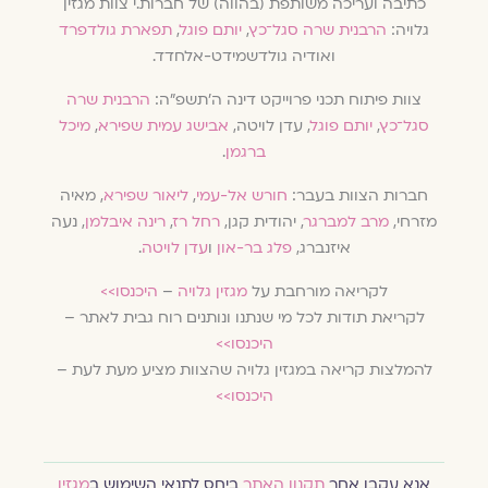
כתיבה ועריכה משותפת (בהווה) של חברות.י צוות מגזין
גלויה:
הרבנית שרה סגל־כץ
,
יותם פוגל
,
תפארת גולדפרד
ואודיה גולדשמידט-אלחדד.
צוות פיתוח תכני פרוייקט דינה ה׳תשפ״ה:
הרבנית שרה
סגל־כץ
,
יותם פוגל
, עדן לויטה,
אבישג עמית שפירא
,
מיכל
ברגמן
.
חברות הצוות בעבר:
חורש אל-עמי
,
ליאור שפירא
, מאיה
מזרחי,
מרב למברגר
, יהודית קגן,
רחל רז
,
רינה איבלמן
, נעה
איזנברג,
פלג בר-און
ו
עדן לויטה
.
לקריאה מורחבת על
מגזין גלויה
–
היכנסו>>
לקריאת תודות לכל מי שנתנו ונותנים רוח גבית לאתר –
היכנסו>>
להמלצות קריאה במגזין גלויה שהצוות מציע מעת לעת –
היכנסו>>
אנא עקבו אחר
תקנון האתר
ביחס לתנאי השימוש ב
מגזין