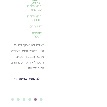
(en
,
הלכה
,
français)
התמודדות
Contenu
עם מחלה
pour
,
Pâque
התמודדות
2025
רוחנית
,
,
מאז
ליווי רוחני
השבעה
,
באוקטובר
שמירת
,
הלכה
תפילות
למצבים
קשים
״אדם לא צריך להיות
,
תקווה
נתון בסבל נפשי בצורה
ותיקון
מתמדת בכדי לקיים
תפילה למען השבויים
הלכה״ - ראיון עם הרב
בעקבות אירועי
יוני רוזנצוויג
השבעה באוקטובר.
להמשך קריאה ››
להמשך קריאה ››
6
5
4
3
2
1