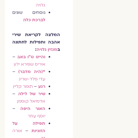
גלויה
נוסחים שונים
לברכת כלה
המלצה לקריאת שירי
אהבה ותפילות לחתונה
ב
מגזין גלויה
:
והיינו ט״ו באב
–
איריס שפירא ילון
*(היה מדבר)
–
עדי פלד-שריג
רגע
–
תומר קליין
שיר של לילה
–
אדמיאל קוסמן
האור היפה
–
יוסף עוזר
תפילה על
הזוגיות
–
אורה