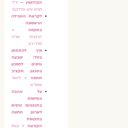
הקידושין
–
ד"ר
תניא ציון-וולדקס
לקראת הטבילה
הראשונה
במקווה
–
הרבנית שרה
סגל-כץ
איך להתחתן
בזול: שבעה
טיפים לחסכון
בתכנון תקציב
חתונה
–
ליאור
שפירא
על אהבה
וגמישות
בתכנונים: טיפים
לארגון חתונה
בתקופת
הקורונה
–
צוות