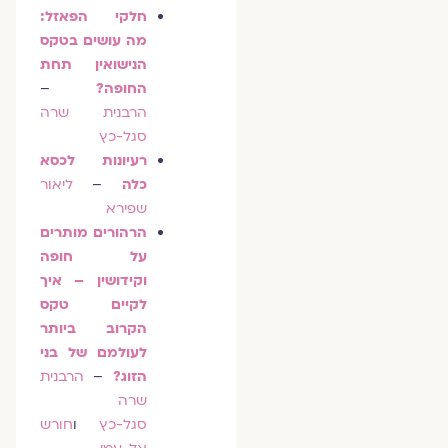
חלקי הפאזל:
מה עושים בטקס
הנישואין תחת
החופה?
–
הרבנית שרה
סגל-כץ
רעיונות לכסא
כלה
–
ליאור
שפירא
הרהורים מותרים
על חופה
וקידושין – איך
לקיים טקס
הקרוב ביותר
לעולמם של בני
הזוג?
–
הרבנית
שרה
סגל-כץ
ו
חורש