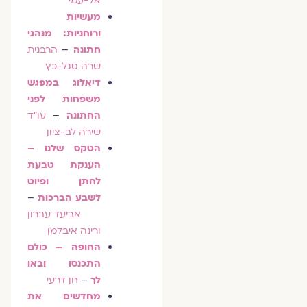
אל-עמי
מעשיות
ורוחניות: מנהגי
חתונה
–
הרבנית
שרה סגל-כץ
דיאלוג במפגש
משפחות לפני
החתונה
–
עו"ד
שירה לב-ציון
הטקס שלנו –
הענקת טבעת
לחתן ופיוט
לשבע הברכות
–
אביעד עברון
ורינה איבלמן
החופה – כולם
התכנסו ובאו
לך
–
חן דרעי
מחדשים את