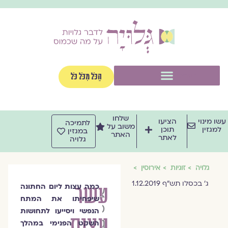
וג
וכן
תפריט
הַכֹּל מִכֹּל כֹּל
שלחו
שו מינוי
הציעו
לתמיכה
משוב על
למגזין
תוכן
במגזין
האתר
לאתר
גלויה
גלויה
זוגיות
אירוסין
ג' בכסלו תש"ף 1.12.2019
עשר
כמה עצות ליום החתונה
צוות
שיפחיתו את המתח
מגזין
הנפשי ויסייעו לתחושות
עצות
גלויה
השקט הפנימי במהלך