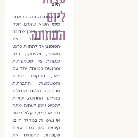
היום
ליום
יום החתונה נתפס כאחד
מימי השיא שאדם זוכה
החתונה
לחגוג בחייו, ואכן מדובר
ביום שמכיל את
הפוטנציאל להחוות כרגע
מאושר, ולהיחקק בלב
כנקודת ציון משמעותית
ומרגשת במיוחד. יחד עם
זאת, התקוות הרבות
והמשמעות החברתית
מרחיקת הלכת שנתלית
באירוע החתונה, יכולות
להביא עימן לעתים מתח
גלוי או סמוי, שעלול ליצור
אי נעימויות במהלך היום.
קיבצנו כאן כמה עצות
שעשויות להפחית את