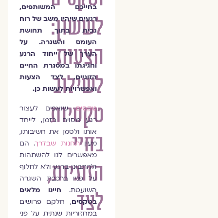
בחייכם המשותפים,
לששון:
רגעים שיהיו משב של רוח
גבית בתוך תחושת
העומס והשגרה. על
הצעות
הערך של ייחוד הרגע
וחגיגתו במסגרת החיים
לשילוב
הזוגיים, לצד הצעות
ואפשרויות לעשות כן.
טקסיות
טקסים
שואפים לעצור
רגע מסוים בזמן, לייחד
אותו ולסמן את חשיבותו,
בחיי
מעין
תחנות שבדרך
. הם
מאפשרים לנו להשתהות
הזוגיות,
ולהתבונן ברגע ולא לחלוף
על פניו ברכבת השגרה
השועטת.
חיינו מלאים
לצד
בטקסים
, חלקם פרושים
במחזוריות שנתית על פני