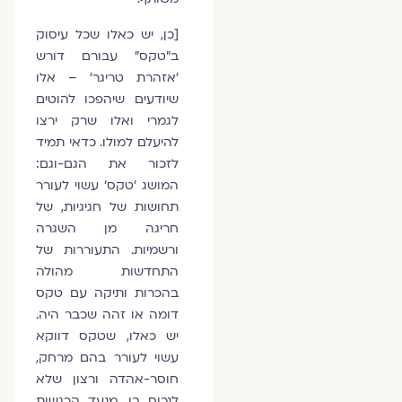
[כן, יש כאלו שכל עיסוק
ב״טקס״ עבורם דורש
׳אזהרת טריגר׳ – אלו
שיודעים שיהפכו להוטים
לגמרי ואלו שרק ירצו
להיעלם למולו. כדאי תמיד
לזכור את הגם-וגם:
המושג 'טקס' עשוי לעורר
תחושות של חגיגיות, של
חריגה מן השגרה
ורשמיות. התעוררות של
התחדשות מהולה
בהכרות ותיקה עם טקס
דומה או זהה שכבר היה.
יש כאלו, שטקס דווקא
עשוי לעורר בהם מרחק,
חוסר-אהדה ורצון שלא
לנכוח בו. מנעד הרגשות