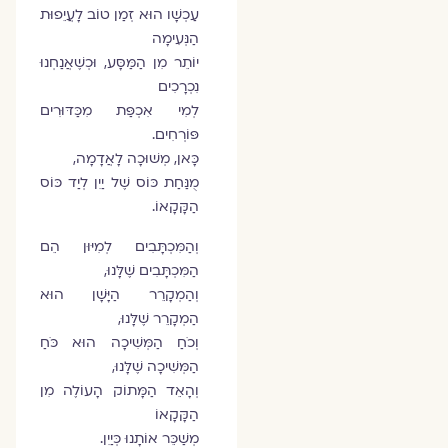
עַכְשָׁו הוּא זְמַן טוֹב לָעֲיֵפוּת
הַנְּעִימָה
יוֹתֵר מִן הַמַּסָּע, וּכְשֶׁאֲנַחְנוּ
נִכְרָכִים
לְמִי אִכְפַּת מִכַּדּוּרִים
פּוֹרְחִים.
כָּאן, מְשׁוּכָה לָאֲדָמָה,
מֻנַּחַת כּוֹס שֶׁל יַיִן לְיַד כּוֹס
הַקָּקָאוֹ.
וְהַמִּכְתָּבִים לְמִיּוּן הֵם
הַמִּכְתָּבִים שֶׁלָּנוּ,
וְהַמְקָרֵר הַיָּשָׁן הוּא
הַמְקָרֵר שֶׁלָּנוּ,
וְכֹחַ הַמְּשִׁיכָה הוּא כֹּחַ
הַמְּשִׁיכָה שֶׁלָּנוּ,
וְהָאֵד הַמָּתוֹק הָעוֹלֶה מִן
הַקָּקָאוֹ
מְשַׁכֵּר אוֹתָנוּ כְּיַיִן.