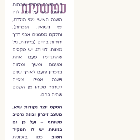
ספונטניות
לוח השנה היהודי (שבתות
וחגים) או על פני לוח
השנה האישי (ימי הולדת,
ימי נישואין, אזכרות),
וחלקם מסמנים אבני דרך
יחידות בחיים (בריתות, גיל
מצוות, לוויות). יש טקסים
שהתקיימו פעם אחת
וטעמם נמשך ומלווה
בזיכרון פועם לאורך שנים
וישנה אפילו ציפייה
לשחזר משהו מן הקסם
שהיה בהם.
הטקס יוצר נקודות שיא,
מעצב זיכרון ובונה נרטיב
משותף – ועל כן גם
בזוגיות יש לו תפקיד
חשוב
. כמו בזכוכית