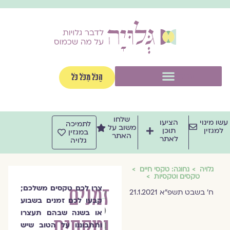
ילוג
תוכן
תפריט
הַכֹּל מִכֹּל כֹּל
שלחו
עשו מינוי
הציעו
לתמיכה
משוב על
למגזין
תוכן
במגזין
האתר
לאתר
גלויה
גלויה
נחוגה: טקסי חיים
טקסים וטקסיות
זמנים
צרו לכם טקסים משלכם;
צוות
ח׳ בשבט תשפ״א 21.1.2021
קבעו לכם זמנים בשבוע
מגזין
או בשנה שבהם תעצרו
וטקסים
גלויה
ותתבוננו על הטוב שיש