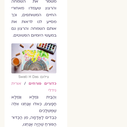
משמר את השמחה
והרצון שעמדו מאחורי
החיים המשותפים, וכך
מסייע לנו לראות את
אותם השמחה והרצון גם
במעשי היומיום הפשוטים.
צילום: Swati H Das
כדורים פורחים
/
אורית
גידלי
וְהַבַּיִת נִמְלָא וְנִמְלָא
חֲפָצִים, כְּאִלּוּ אֲנַחְנוּ אֵלֶּה
שֶׁמֻּשְׁלָכִים
כְּבֵדִים לָאֲדָמָה, מִן הַכַּדּוּר
הַפּוֹרֵחַ שֶׁהָיָה אֲנַחְנוּ,