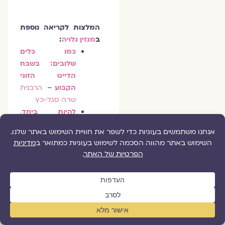
המלצות לקריאה נוספת
ב
מגזין גלויה
:
כמו כלים
שלובים: בשבח
הדייט הזוגי
הקבוע
–
הרבנית
שרה סגל-כץ
להיות ביחד,
לחיות את היחד:
שהיה ועשיה
במרחב הזוגי
–
הרבנית שרה
סגל-כץ
אומנות בניית
המשפחה
–
הרבנית מלכה
פיוטרקובסקי