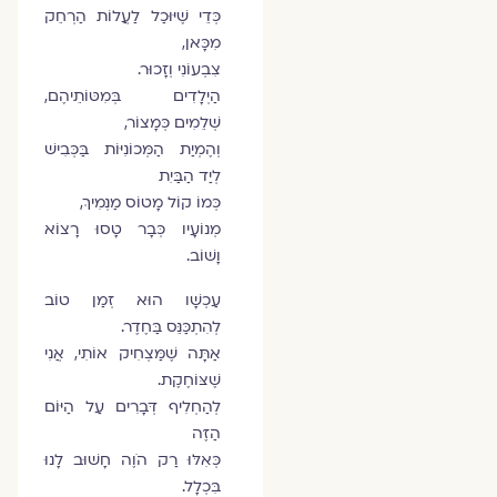
כְּדֵי שֶׁיּוּכַל לַעֲלוֹת הַרְחֵק
מִכָּאן,
צִבְעוֹנִי וְזָכוּר.
הַיְלָדִים בְּמִטּוֹתֵיהֶם,
שְׁלֵמִים כְּמָצוֹר,
וְהֶמְיַת הַמְּכוֹנִיּוֹת בַּכְּבִישׁ
לְיַד הַבַּיִת
כְּמוֹ קוֹל מָטוֹס מַנְמִיךְ,
מְנוֹעָיו כְּבָר טָסוּ רָצוֹא
וָשׁוֹב.
עַכְשָׁו הוּא זְמַן טוֹב
לְהִתְכַּנֵּס בַּחֶדֶר.
אַתָּה שֶׁמַּצְחִיק אוֹתִי, אֲנִי
שֶׁצּוֹחֶקֶת.
לְהַחְלִיף דְּבָרִים עַל הַיּוֹם
הַזֶּה
כְּאִלּוּ רַק הֹוֶה חָשׁוּב לָנוּ
בִּכְלָל.