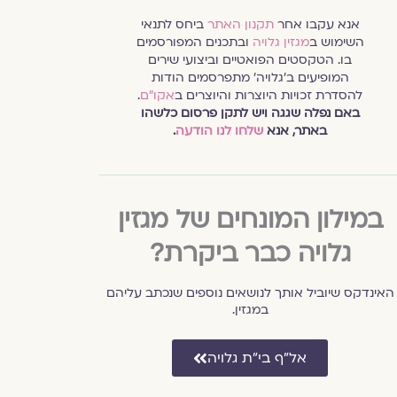
אנא עקבו אחר
תקנון האתר
ביחס לתנאי
השימוש ב
מגזין גלויה
ובתכנים המפורסמים
בו. הטקסטים הפואטיים וביצועי שירים
המופיעים ב׳גלויה׳ מתפרסמים הודות
להסדרת זכויות היוצרות והיוצרים ב
אקו״ם
.
באם נפלה שגגה ויש לתקן פרסום כלשהו
באתר, אנא
שלחו לנו הודעה
.
במילון המונחים של מגזין
גלויה כבר ביקרת?
האינדקס שיוביל אותך לנושאים נוספים שנכתב עליהם
במגזין.
אל״ף בי״ת גלויה