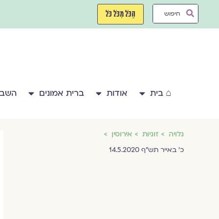
ילוג
Search
תוכן
הַכֹּל מִכֹּל כֹּל
...
⌂ בית
אודות
ברית אמונים
השבע
גלויה
זוגיות
אירוסין
כ' באייר תש"ף 14.5.2020