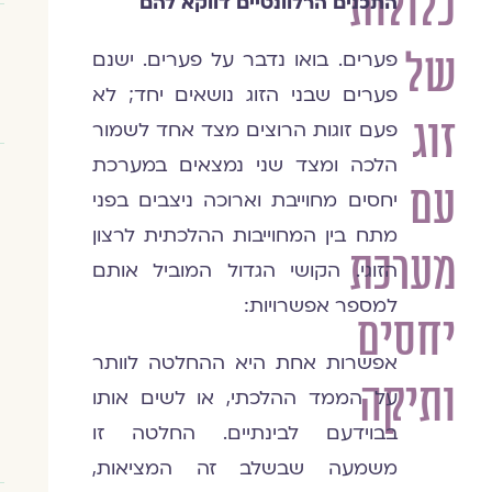
כלולות
התכנים הרלוונטיים דווקא להם
של
פערים. בואו נדבר על פערים. ישנם
פערים שבני הזוג נושאים יחד; לא
זוג
פעם זוגות הרוצים מצד אחד לשמור
הלכה ומצד שני נמצאים במערכת
עם
יחסים מחוייבת וארוכה ניצבים בפני
מתח בין המחוייבות ההלכתית לרצון
מערכת
הזוגי. הקושי הגדול המוביל אותם
למספר אפשרויות:
יחסים
אפשרות אחת היא ההחלטה לוותר
ותיקה
על הממד ההלכתי, או לשים אותו
בבוידעם לבינתיים. החלטה זו
משמעה שבשלב זה המציאות,