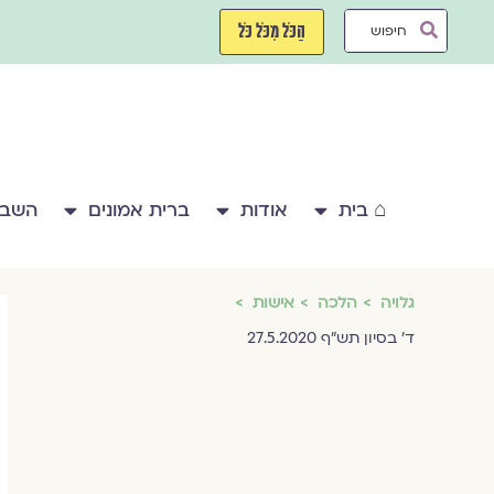
ילוג
Search
תוכן
הַכֹּל מִכֹּל כֹּל
...
⌂ בית
אודות
ברית אמונים
השבע
גלויה
הלכה
אישות
ד' בסיון תש"ף 27.5.2020