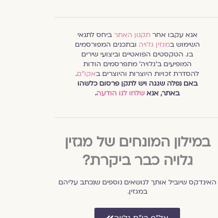
אנא עקבו אחר
תקנון האתר
ביחס לתנאי
השימוש ב
מגזין גלויה
ובתכנים המפורסמים
בו. הטקסטים הפואטיים וביצועי שירים
המופיעים ב׳גלויה׳ מתפרסמים הודות
להסדרת זכויות היוצרות והיוצרים ב
אקו״ם
.
באם נפלה שגגה ויש לתקן פרסום כלשהו
באתר, אנא
שלחו לנו הודעה
.
במילון המונחים של מגזין
גלויה כבר ביקרת?
האינדקס שיוביל אותך לנושאים נוספים שנכתב עליהם
במגזין.
אל״ף בי״ת גלויה