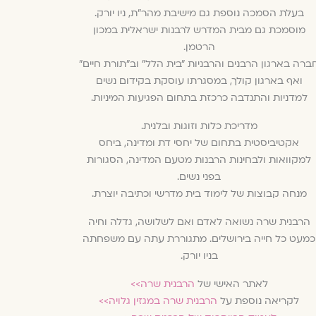
בעלת הסמכה נוספת גם מישיבת מהר״ת, ניו יורק.
מוסמכת גם מבית המדרש לרבנות ישראלית במכון
הרטמן.
ברה בארגון הרבנים והרבניות ״בית הלל״ וב״תורת חיים״
ואף בארגון קולך, במסגרתו עוסקת בקידום נשים
למדניות והתנדבה כרכזת בתחום הפגיעות המיניות.
מדריכת כלות וזוגות ובלנית.
אקטיביסטית בתחום של יחסי דת ומדינה, ביחס
למקוואות ולבחינות הרבנות מטעם המדינה, הסגורות
בפני נשים.
מנחה קבוצות של לימוד בית מדרשי וכתיבה יוצרת.
הרבנית שרה נשואה לאדם ואם לשלושה, גדלה וחיה
כמעט כל חייה בירושלים. מתגוררת עתה עם משפחתה
בניו יורק.
לאתר האישי של
הרבנית שרה>>
לקריאה נוספת על
הרבנית שרה במגזין גלויה>>