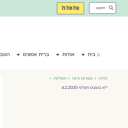
ילוג
Search
תוכן
הַכֹּל מִכֹּל כֹּל
...
⌂ בית
אודות
ברית אמונים
השבע
גלויה
ספרות ורוח
תפילות
י"א בשבט תש"ף 6.2.2020