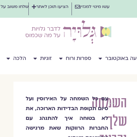
עשו מינוי למגזין
הציעו תוכן לאתר
שלחו משוב על
ה באוקטובר
ספרות ורוח
זוגיות
הלכה
השמחה
עם כל השמחה על האירוסין ועל
הרבנית
סיום תקופת הבדידות הארוכה, את
שרה
שלך
סגל־כץ
לא בטוחה איך להתנהג עם
החברות הרווקות שאת מרגישה