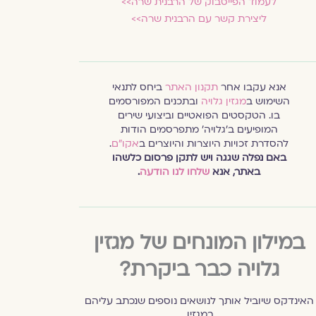
לעמוד הפייסבוק של הרבנית שרה>>
ליצירת קשר עם הרבנית שרה>>
אנא עקבו אחר
תקנון האתר
ביחס לתנאי
השימוש ב
מגזין גלויה
ובתכנים המפורסמים
בו. הטקסטים הפואטיים וביצועי שירים
המופיעים ב׳גלויה׳ מתפרסמים הודות
להסדרת זכויות היוצרות והיוצרים ב
אקו״ם
.
באם נפלה שגגה ויש לתקן פרסום כלשהו
באתר, אנא
שלחו לנו הודעה
.
במילון המונחים של מגזין
גלויה כבר ביקרת?
האינדקס שיוביל אותך לנושאים נוספים שנכתב עליהם
במגזין.