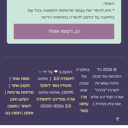
האתר.
* ניתן להסיר את עצמך מרשימת התפוצה בכל עת
בלחיצה על הלינק להסרה בתחתית הדיוור.
כן, רשמו אותי!
© 2026 כל
במקרה
הוקם ב ❤ על ידי –
הזכויות של מגזין
של
לימונדה 2.0
| מיתוג:
מפת אתר
|
גלויה שמורות
שגגה
סטודיו נופר דסקל
תקנון אתר
|
למרכז "גלויה"
אנא
(2019), פיתוח מיתוג:
מדיניות פרטיות
|
ושרה סגל־כץ אלא
צרו
שרה סגל־כץ
ו
לימונדה
הציעו תוכן
אם צויין אחרת |
עימנו
2.0
(2020-2026)
לאתר
|
משבו
קשר
אותנו
|
תמכו בנו