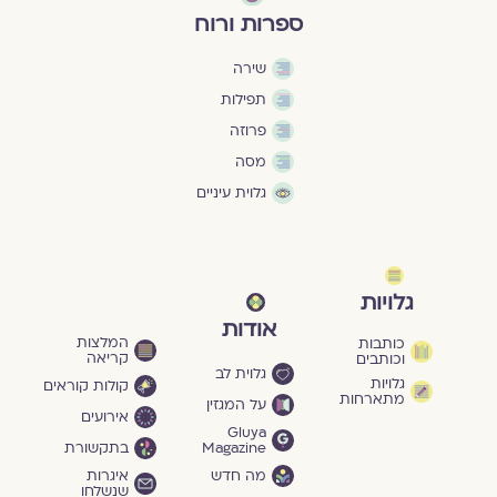
ספרות ורוח
שירה
תפילות
פרוזה
מסה
גלוית עיניים
גלויות
אודות
המלצות
כותבות
קריאה
וכותבים
גלוית לב
גלויות
קולות קוראים
מתארחות
על המגזין
אירועים
Gluya
Magazine
בתקשורת
מה חדש
איגרות
שנשלחו