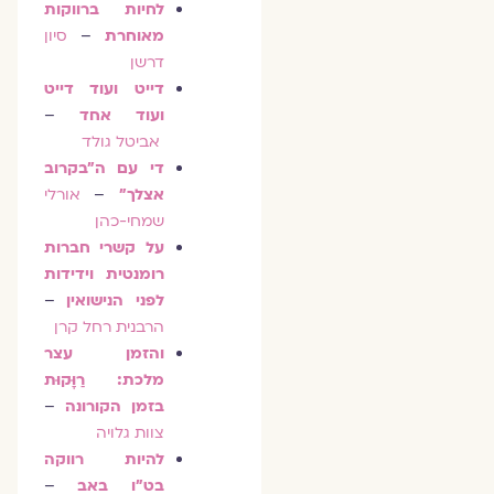
לחיות ברווקות
מאוחרת
–
סיון
דרשן
דייט ועוד דייט
ועוד אחד
–
אביטל גולד
די עם ה"בקרוב
אצלך"
–
אורלי
שמחי-כהן
על קשרי חברות
רומנטית וידידות
לפני הנישואין
–
הרבנית רחל קרן
והזמן עצר
מלכת: רַוָּקוּת
בזמן הקורונה
–
צוות גלויה
להיות רווקה
בט"ו באב
–