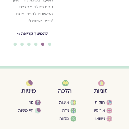
השעה בשינוי. זהו ראיון
נוסף כחלק מסדרת
הראיונות לכבוד מיזם
"ברית אמונים".
להמשך קריאה ››
6
5
4
3
2
1
מיניות
זוגיות
הלכה
גוף
רווקות
אישות
חיי מיניות
אירוסין
נידה
נישואין
מקווה