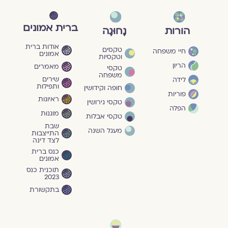
ברית אמונים
הורות
נָחוּגָה
אודות ברית
טקסים
חיי משפחה
אמונים
וטקסיות
הריון
מאמרים
טקסי
משפחה
שירים
לידה
ותפילות
חופה וקידושין
פוריות
ראיונות
טקסי גירושין
הפלה
מוגנוּת
טקסי אבלות
שבת
מעגל השנה
התייצבות
לצד דינה
כנס ברית
אמונים
תוכנית כנס
2023
בתקשורת