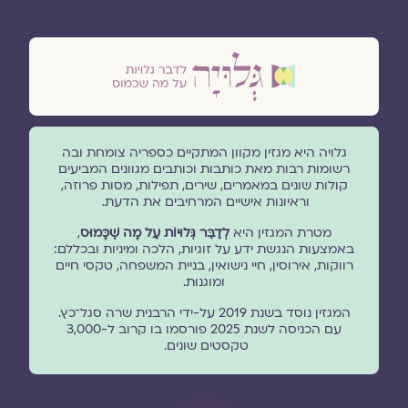
גלויה היא מגזין מקוון המתקיים כספריה צומחת ובה
רשומות רבות מאת כותבות וכותבים מגוונים המביעים
קולות שונים במאמרים, שירים, תפילות, מסות פרוזה,
וראיונות אישיים המרחיבים את הדעת.
מטרת המגזין היא
לְדַבֵּר גְּלוּיוֹת עַל מָה שֶׁכָּמוּס
,
באמצעות הנגשת ידע על זוגיות, הלכה ומיניות ובכללם:
רווקות, אירוסין, חיי נישואין, בניית המשפחה, טקסי חיים
ומוגנוּת.
המגזין נוסד בשנת 2019 על-ידי הרבנית שרה סגל־כץ.
עם הכניסה לשנת 2025 פורסמו בו קרוב ל-3,000
טקסטים שונים.