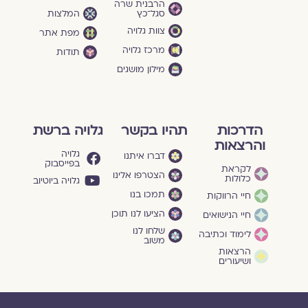
הרבנית שרה
סגל־כץ
המלצות
צוות גלויה
מפת אתר
מרכז גלויה
תודות
מילון מושגים
הדרכות
תהיו בקשר
גלויה ברשת
והרצאות
גלויה
דברו איתנו
בפייסבוק
לקראת
הצטרפו אלינו
כלולות
גלויה ביוטיוב
תמכו בנו
חיי הרווקות
הציעו לנו תוכן
חיי הנישואים
שלחו לנו
לימוד וכתיבה
משוב
הרצאות
ושיעורים