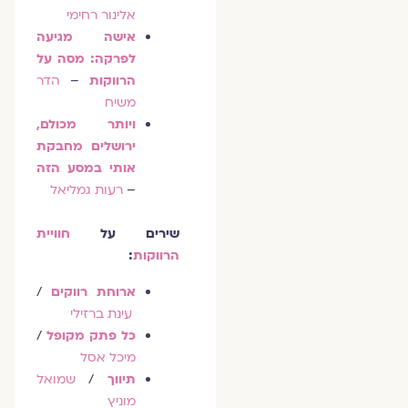
אלינור רחימי
אישה מגיעה
לפרקה: מסה על
הרווקות
–
הדר
משיח
ויותר מכולם,
ירושלים מחבקת
אותי במסע הזה
–
רעות גמליאל
שירים על
חוויית
הרווקות
:
ארוחת רווקים
/
עינת ברזילי
כל פתק מקופל
/
מיכל אסל
תיווך
/
שמואל
מוניץ