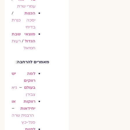
עמרי שרת
הכנות
/
יסכה כנרת
בדיחי
מוצאי שבת
הגדול
/
רעות
חמיאל
מאמרים להרחבה
:
למה יש
רווקים
בעולם
–
גיא
צבירן
רווקות או
יחידאות
–
הרבנית שרה
סגל-כץ
לחיות