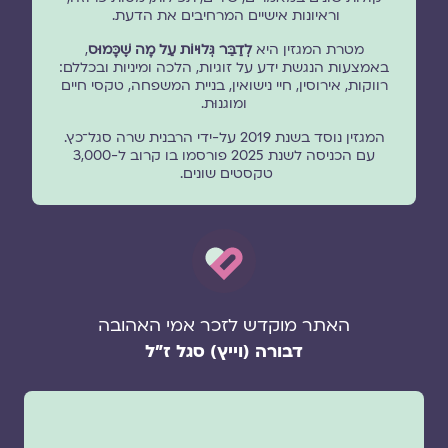
וראיונות אישיים המרחיבים את הדעת.
מטרת המגזין היא
לְדַבֵּר גְּלוּיוֹת עַל מָה שֶׁכָּמוּס
,
באמצעות הנגשת ידע על זוגיות, הלכה ומיניות ובכללם:
רווקות, אירוסין, חיי נישואין, בניית המשפחה, טקסי חיים
ומוגנוּת.
המגזין נוסד בשנת 2019 על-ידי הרבנית שרה סגל־כץ.
עם הכניסה לשנת 2025 פורסמו בו קרוב ל-3,000
טקסטים שונים.
האתר מוקדש לזכר אמי האהובה
דבורה (וייץ) סגל ז"ל