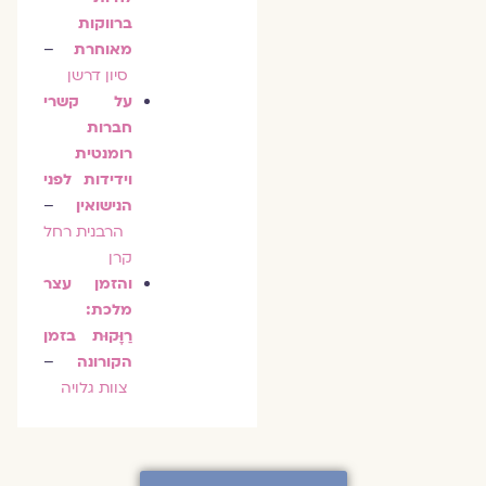
ברווקות
מאוחרת
–
סיון דרשן
על קשרי
חברות
רומנטית
וידידות לפני
הנישואין
–
הרבנית רחל
קרן
והזמן עצר
מלכת:
רַוָּקוּת בזמן
הקורונה
–
צוות גלויה