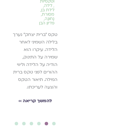
וטקסיות
קריאה
אה, קחו
,
לידה
,
,
חינוך
,
אבן, 
לידת בן
,
מוגנות
,
נו
את מ
מסורת
,
מיניות
נָחוּגָה
,
בריאה
שה שווה
בדינה
פדיון הבן
העוטפ
קיבצנו מגוון מאמרים
טקס "ברית יצחק" נערך
הקשבת
מרחבי המגזין שעוסקים
יאה ››
בלילה השמיני לאחר
המבי
כולם בשאלות חינוך
הלידה. עיקרו הוא
שאומר
ילדים וילדות, נערים
שמירה על התינוק,
איתך!
ונערות. ברשומה זו
הודיה על הלידה וליווי
תוכלו למצוא מאמרים
ההורים לפני טקס ברית
לה
על גבולות השיח סביב
המילה. תיאור הטקס
מיניות, על שיח מגדרי,
והצעה לעריכתו.
ועל חינוך ילדים ונערים
למוגנות.
להמשך קריאה ››
להמשך קריאה ››
6
5
4
3
2
1