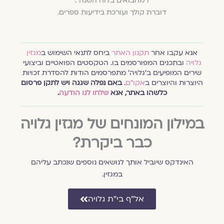
ו"מחבואים בלוח השנה".
דוברת קולך ועורכת בידיעות ספרים.
אנא עקבו אחר
תקנון האתר
ביחס לתנאי השימוש ב
מגזין
גלויה
ובתכנים המפורסמים בו. הטקסטים הפואטיים וביצועי
שירים המופיעים ב׳גלויה׳ מתפרסמים הודות להסדרת זכויות
היוצרות והיוצרים ב
אקו״ם
.
באם נפלה שגגה ויש לתקן פרסום
כלשהו באתר, אנא
שלחו לנו הודעה
.
במילון המונחים של מגזין גלויה
כבר ביקרת?
האינדקס שיוביל אותך לנושאים נוספים שנכתב עליהם
במגזין.
אל״ף בי״ת גלויה