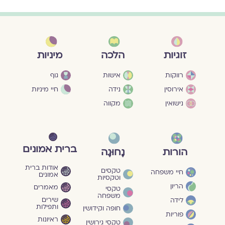
מיניות
זוגיות
הלכה
גוף
רווקות
אישות
חיי מיניות
אירוסין
נידה
נישואין
מקווה
ברית אמונים
הורות
נָחוּגָה
אודות ברית
טקסים
חיי משפחה
אמונים
וטקסיות
הריון
מאמרים
טקסי
משפחה
שירים
לידה
ותפילות
חופה וקידושין
פוריות
ראיונות
טקסי גירושין