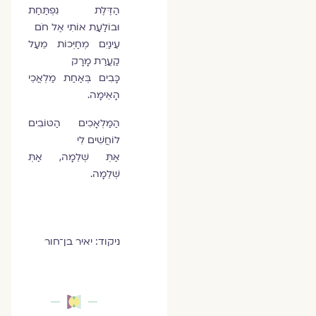
הַדֶּלֶת נִפְתַּחַת
וּבוֹלַעַת אוֹתִי אֶל חֹם
עֵינַיִם מְחַיְּכוֹת מֵעַל
קַעֲרַת מָרָק
כָּבִים בְּאַחַת מַלְאֲכֵי
הָאֵימָה.
הַמַּלְאָכִים הַטּוֹבִים
לוֹחֲשִׁים לִי
אַתְּ שְׁלֵמָה, אַתְּ
שְׁלֵמָה.
ניקוד: יאיר בן־חור