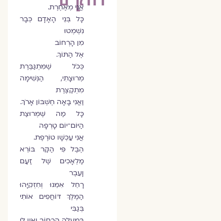
אֲנִי מְאַחֶרֶת.
כָּל בְּנֵי הָאָדָם כְּבָר
נִשְׁמְטוּ
מִן הָרְחוֹב
אֶל הַתּוֹךְ.
כְּכֹל שֶׁמִּתְגַּבֶּרֶת
מְרוּצָתִי, הַנְּשִׁימָה
מִתְקַצֶּרֶת
וַאֲנִי בָּאָה חֶשְׁבּוֹן אָרֹךְ.
כָּל מַה שֶּׁמְּרוּצַת
הַיּוֹם־יוֹם טָרְפָה
אֲנִי עַכְשָׁו טוֹרֶפֶת.
הֶבֶל פִּי הַקַּר בּוֹרֵא
מַלְאָכִים שֶׁל זַעַם
וָעֵבֶר
רָחֵל אִמֵּנוּ וְחִזְקִיָּהוּ
הַמֶּלֶךְ דּוֹחֲפִים אוֹתִי
בְּגַבִּי
בְּמַעֲלֵה הָרְחוֹב וְאֵין לִי