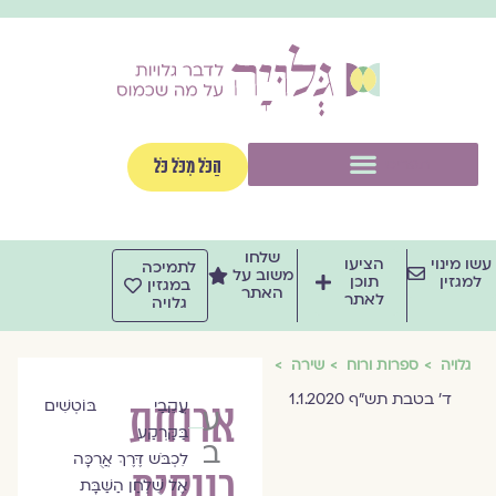
וג
וכן
תפריט
הַכֹּל מִכֹּל כֹּל
שלחו
שו מינוי
הציעו
לתמיכה
משוב על
למגזין
תוכן
במגזין
האתר
לאתר
גלויה
גלויה
ספרות ורוח
שירה
ד' בטבת תש"ף 1.1.2020
ארוחת
עֲקֵבַי בּוֹטְשִׁים
עינת
בַּקַּרְקַע
ברזילי
לִכְבֹּש דֶּרֶךְ אֲרֻכָּה
רווקים
אֶל שֻׁלְחַן הַשַּׁבָּת