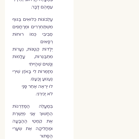
עִמָּהֶם דָּבָר.
עֶלְבּוֹנוֹת כְּלוּאִים בַּגּוּף
מִשְׁתַּחְרְרִים וּמְרַחֲפִים
סְבִיבִי כְּמוֹ רוּחוֹת
רְפָאִים
יְלָדוֹת קְטַנּוֹת, נְעָרוֹת
מִתְבַּגְּרוֹת, עֲלָמוֹת
וְנָשִׁים שֶׁהָיִיתִי
מְזַמְּרוֹת לִי בָּאֹזֶן שִׁירֵי
גַּעְגּוּעַ וָכַעַס.
לוּ יִרְאֶה אַחֵר פָּנַי
לֹא יַכִּירֵנִי.
בְּמַעֲלֵה הַמַּדְרֵגוֹת
הֶחָשׁוּךְ אֲנִי מְיַשֶּׁרֶת
אֶת קִמְטֵי הַהַבָּעָה
וּמַחֲלִיקָה אֶת שְׂעָרִי
הַסָּתוּר