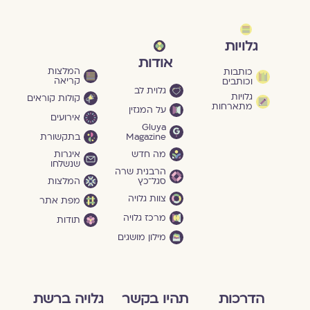
גלויות
אודות
המלצות
כותבות
קריאה
וכותבים
גלוית לב
גלויות
קולות קוראים
מתארחות
על המגזין
אירועים
Gluya
Magazine
בתקשורת
מה חדש
איגרות
שנשלחו
הרבנית שרה
סגל־כץ
המלצות
צוות גלויה
מפת אתר
מרכז גלויה
תודות
מילון מושגים
הדרכות
תהיו בקשר
גלויה ברשת