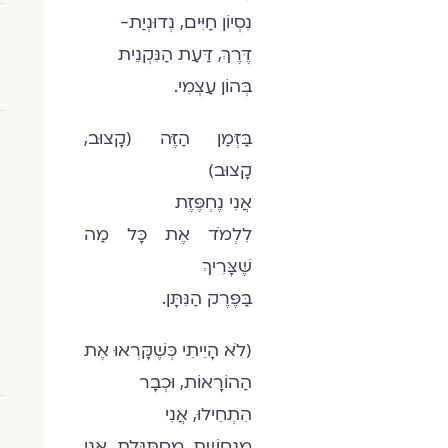
נִסְיוֹן חַיִּים, נְדוּנְיַת-
דֶּרֶךְ, דַּעַת הַנִּקְנֵית
בְּהוֹן עַצְמִי.
בַּזְּמַן הַזֶּה (קָצוּב,
קָצוּב)
אֲנִי נֶחְפֶּזֶת
לִלְמֹד אֶת כָּל מַה
שֶּׁצָּרִיךְ
בַּפֶּרֶק הַנִּתָּן.
(לֹא הָיִיתִי כְּשֶׁקָּרְאוּ אֶת
הַהוֹרָאוֹת, וּכְבָר
הִתְחִילוּ, אֲנִי
מְנַחֶשֶׁת, מִסְתַּגֶּלֶת, אֲנִי