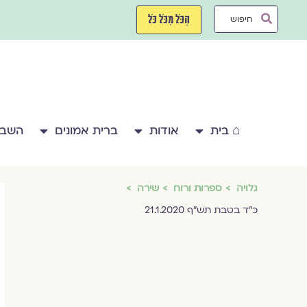
ילוג
Search
תוכן
הַכֹּל מִכֹּל כֹּל
...
⌂ בית
אודות
ברית אמונים
השבע
גלויה
ספרות ורוח
שירה
כ"ד בטבת תש"ף 21.1.2020