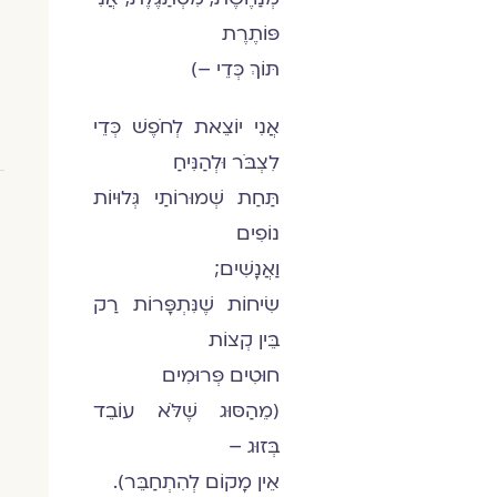
פּוֹתֶרֶת
תּוֹךְ כְּדֵי –)
אֲנִי יוֹצֵאת לְחֹפֶשׁ כְּדֵי
לִצְבֹּר וּלְהַנִּיחַ
תַּחַת שְׁמוּרוֹתַי גְּלוּיוֹת
נוֹפִים
וַאֲנָשִׁים;
שִׂיחוֹת שֶׁנִּתְפָּרוֹת רַק
בֵּין קְצוֹת
חוּטִים פְּרוּמִים
(מֵהַסּוּג שֶׁלֹּא עוֹבֵד
בְּזוּג –
אֵין מָקוֹם לְהִתְחַבֵּר).