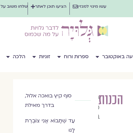
עשו מינוי למגזין
הציעו תוכן לאתר
שלחו משוב על
ה באוקטובר
ספרות ורוח
זוגיות
הלכה
הכנות
סוף קיץ בואכה אלול,
יסכה
בדרך מאילת
כנרת
בדיחי
עַד שֶׁתָּבוֹא אֲנִי צוֹבֶרֶת
לָנוּ