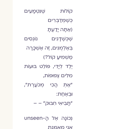
קוֹלוֹת שֶׁנִּטְמָעִים
כְּשֶׁמְּדַבְּרִים
(אַתָּה יָדַעְתָּ
שֶׁכְּשֶׁדָּגִים נוֹגְסִים
בְּאַלְמֻגִּים, זֶה אַשְׁכָּרָה
מַשְׁמִיעַ קוֹל?)
יֶלֶד לְיָדִי, פּוֹלֵט בּוּעוֹת
מִלִּים צְפוּפוֹת,
"אַתְּ הֲכִי מְכֹעֶרֶת",
וּבְאַחַת:
"תָּבִיאִי חִבּוּק" – –
נְכוֹנָה אֶל הָ-unseen
אֲנִי מְאַמֶּנֶת