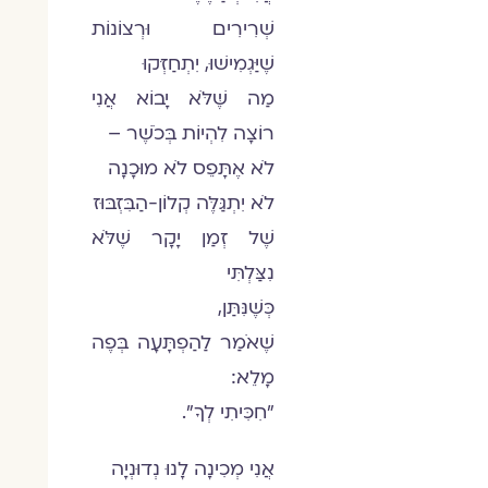
שְׁרִירִים וּרְצוֹנוֹת
שֶׁיַּגְמִישׁוּ, יִתְחַזְּקוּ
מַה שֶּׁלֹּא יָבוֹא אֲנִי
רוֹצָה לִהְיוֹת בְּכֹשֶׁר –
לֹא אֶתָּפֵס לֹא מוּכָנָה
לֹא יִתְגַּלֶּה קְלוֹן-הַבִּזְבּוּז
שֶׁל זְמַן יָקָר שֶׁלֹּא
נִצַּלְתִּי
כְּשֶׁנִּתַּן,
שֶׁאֹמַר לַהַפְתָּעָה בְּפֶה
מָלֵא:
"חִכִּיתִי לְךָ".
אֲנִי מְכִינָה לָנוּ נְדוּנְיָה