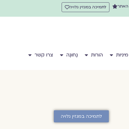
 האתר
לתמיכה במגזין גלויה
מיניות
הורות
נָחוּגָה
צרו קשר
לתמיכה במגזין גלויה