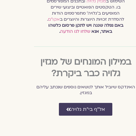
השימוש ב
מגזין גלויה
ובתכנים המפורסמים
בו. הטקסטים הפואטיים וביצועי שירים
המופיעים ב׳גלויה׳ מתפרסמים הודות
להסדרת זכויות היוצרות והיוצרים ב
אקו״ם
.
באם נפלה שגגה ויש לתקן פרסום כלשהו
באתר, אנא
שלחו לנו הודעה
.
במילון המונחים של מגזין
גלויה כבר ביקרת?
האינדקס שיוביל אותך לנושאים נוספים שנכתב עליהם
במגזין.
אל״ף בי״ת גלויה