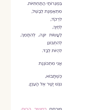
בִּמְגֵרוֹתַי הַתַּחְתִּיּוֹת.
מִתְאַמֶּנֶת לְבַשֵּׁל,
לִרְקֹד,
לְחַיֵּךְ,
לַעֲשׂוֹת יוֹגָה, לְהִתָּמֵךְ,
לְהִתְבּוֹנֵן
לִהְיוֹת לְבַד.
אֲנִי מִתְכּוֹנֶנֶת
כְּשֶׁתָּבוֹא,
נִגַּשׁ יָשָׁר אֶל הָעִנְיָן.
פורסם
במשיב הרוח
,