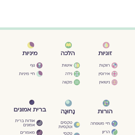
מיניות
זוגיות
הלכה
גוף
רווקות
אישות
חיי מיניות
אירוסין
נידה
נישואין
מקווה
ברית אמונים
הורות
נָחוּגָה
אודות ברית
טקסים
חיי משפחה
אמונים
וטקסיות
הריון
מאמרים
טקסי