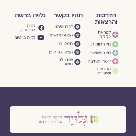
הדרכות
תהיו בקשר
גלויה ברשת
והרצאות
גלויה
דברו איתנו
בפייסבוק
לקראת
הצטרפו אלינו
כלולות
גלויה ביוטיוב
תמכו בנו
חיי הרווקות
הציעו לנו תוכן
חיי הנישואים
שלחו לנו
לימוד וכתיבה
משוב
הרצאות
ושיעורים