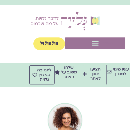
ילוג
תוכן
תפריט
הַכֹּל מִכֹּל כֹּל
שלחו
עשו מינוי
הציעו
לתמיכה
משוב על
למגזין
תוכן
במגזין
האתר
לאתר
גלויה