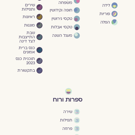
משפחה
שירים
לידה
ותפילות
חופה וקידושין
פוריות
ראיונות
טקסי גירושין
הפלה
מוגנוּת
טקסי אבלות
שבת
מעגל השנה
התייצבות
לצד דינה
כנס ברית
אמונים
תוכנית כנס
2023
בתקשורת
ספרות ורוח
שירה
תפילות
פרוזה