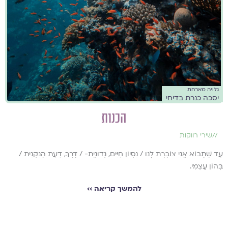
גלויה מארחת
יסכה כנרת בדיחי
הכנות
//
שירי רווקות
עַד שֶׁתָּבוֹא אֲנִי צוֹבֶרֶת לָנוּ / נִסְיוֹן חַיִּים, נְדוּנְיַת- / דֶּרֶךְ, דַּעַת הַנִּקְנֵית /
בְּהוֹן עַצְמִי.
להמשך קריאה ››