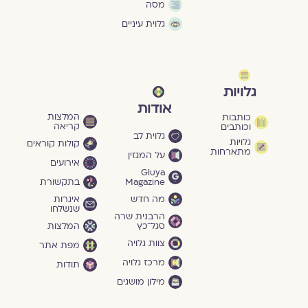
מסה
גלוית עיניים
גלויות
אודות
המלצות
כותבות
קריאה
וכותבים
גלוית לב
גלויות
קולות קוראים
מתארחות
על המגזין
אירועים
Gluya
Magazine
בתקשורת
מה חדש
איגרות
שנשלחו
הרבנית שרה
סגל־כץ
המלצות
צוות גלויה
מפת אתר
מרכז גלויה
תודות
מילון מושגים