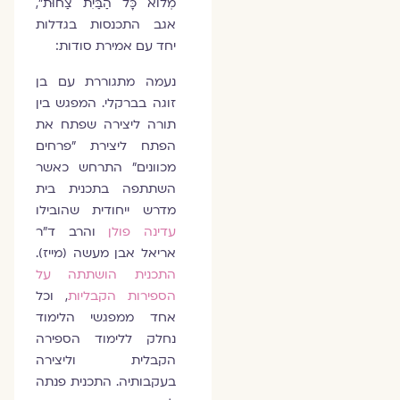
מְלוֹא כָּל הַבַּיִת צַחוּת״,
אגב התכנסות בגדלות
יחד עם אמירת סודות:
נעמה מתגוררת עם בן
זוגה בברקלי. המפגש בין
תורה ליצירה שפתח את
הפתח ליצירת "פרחים
מכוונים" התרחש כאשר
השתתפה בתכנית בית
מדרש ייחודית שהובילו
עדינה פולן
והרב ד"ר
אריאל אבן מעשה (מייז).
התכנית הושתתה על
הספירות הקבליות
, וכל
אחד ממפגשי הלימוד
נחלק ללימוד הספירה
הקבלית וליצירה
בעקבותיה. התכנית פנתה