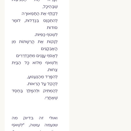
שֶׁבַּהֵיכָל,
לְקַלֵּף אֶת הַתַּפְאוּרָה
לְהִתְכַּנֵּס בְּגַדְלוּת, לוֹמַר
סוֹדוֹת
לִשְׁטֹף כַּפִּיּוֹת.
לְנַקּוֹת אֶת הָרְשָׁתוֹת מִן
הָאַבְקָנִים
לֶאֱסֹף עֲנָנִים מִתְכָּדְרֵרִים
וְלִשְׁאֹף מְלוֹא כָּל הַבַּיִת
צַחוּת.
לְהִפָּרֵד מֵהַגַּעְגּוּעַ,
לְהָקֵל עַל הָרֵאוֹת.
לְהַמְתִּיק וּלְהִמָּלֵךְ בַּחֶסֶד
שֶׁאַחֲרֵי.
ואולי זה בדיוק מה
שנעמה עושה, ״לִשְׁאֹף