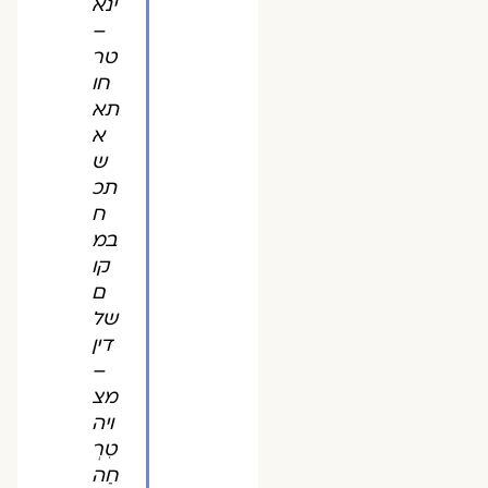
ינא
–
טר
חו
תא
א
ש
תכ
ח
במ
קו
ם
של
דין
–
מצ
ויה
טִרְ
חַה