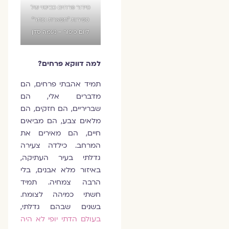
סידור פרחים כביטוי של
ספירות ״תפארת וכתר״
ליום כיפור – נעמה סדן
למה דווקא פרחים?
תמיד אהבתי פרחים, הם
מדברים אלי, הם
שבריריים, הם חזקים, הם
מלאים צבע, הם מביאים
חיים, הם מאירים את
המרחב. כילדה צעירה
גדלתי בעיר העתיקה,
באיזור מלא אבנים, בלי
הרבה צמחיה. תמיד
חשתי כמיהה לצומח.
בשנים שבהם גדלתי,
בעולם הדתי יופי לא היה