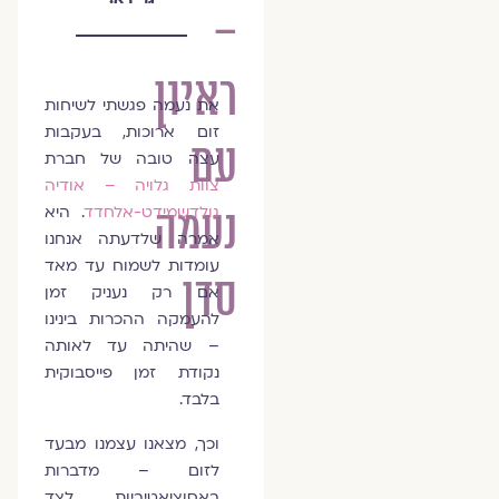
–
ראיון
את נעמה פגשתי לשיחות
זום ארוכות, בעקבות
עם
עצה טובה של חברת
צוות גלויה – אודיה
נעמה
גולדשמידט-אלחדד
. היא
אמרה שלדעתה אנחנו
עומדות לשמוח עד מאד
סדן
אם רק נעניק זמן
להעמקה ההכרות בינינו
– שהיתה עד לאותה
נקודת זמן פייסבוקית
בלבד.
וכך, מצאנו עצמנו מבעד
לזום – מדברות
באסוציאטיביות לצד