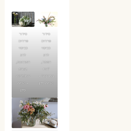
סידור
סידור
פרחים
פרחים
כביטוי
כביטוי
לחג
לחג
הפסח,
השבועות,
״בים
קערת
בחרבה״ –
ירח/לבנה
נעמה סדן
– נעמה
סדן