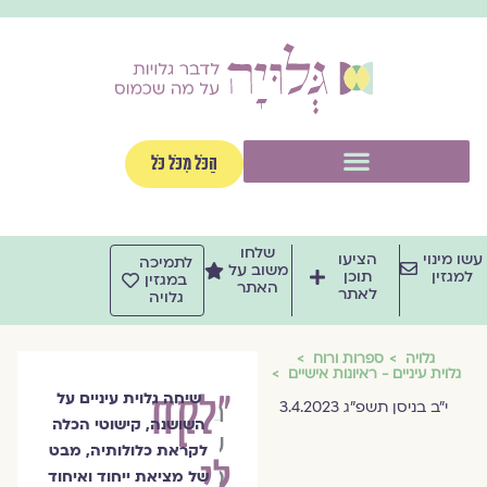
וג
וכן
תפריט
הַכֹּל מִכֹּל כֹּל
שלחו
שו מינוי
הציעו
לתמיכה
משוב על
למגזין
תוכן
במגזין
האתר
לאתר
גלויה
גלויה
ספרות ורוח
גלוית עיניים - ראיונות אישיים
״לקח
שיחה גלוית עיניים על
הרבנית
י״ב בניסן תשפ״ג 3.4.2023
השושנה, קישוטי הכלה
שרה
לקראת כלולותיה, מבט
לי
סגל־כץ
של מציאת ייחוד ואיחוד