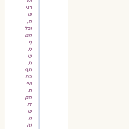
ומ
רגי
ש
ה,
וכל
הגו
ף
מ
ש
ת
תף
בח
וויי
ת
הק
דו
ש
ה
וה