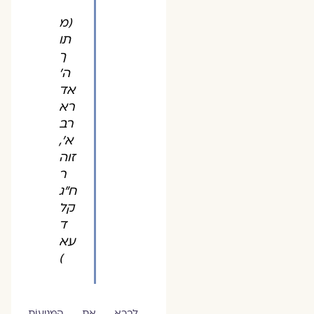
(מ
תו
ך
ה'
אד
רא
רב
א',
זוה
ר
ח"ג
קל
ד
עא
)
לְבָרֵא אֶת הַמְּנִיעוֹת