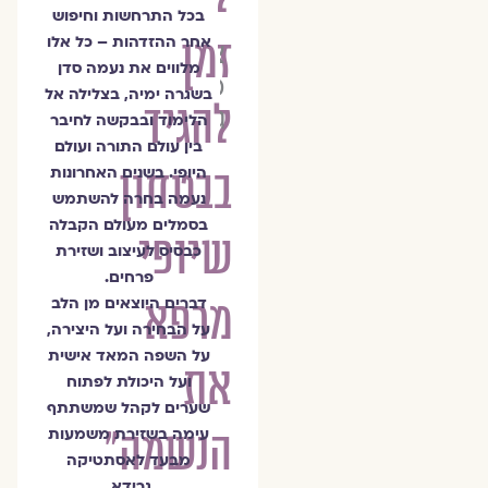
בכל התרחשות וחיפוש
זמן
אחר ההזדהות – כל אלו
צוות
מלווים את נעמה סדן
מגזין
בשגרה ימיה, בצלילה אל
להגיד
גלויה
הלימוד ובבקשה לחיבר
בין עולם התורה ועולם
בבטחון
היופי. בשנים האחרונות
נעמה בחרה להשתמש
בסמלים מעולם הקבלה
שיופי
כבסיס לעיצוב ושזירת
פרחים.
מרפא
דברים היוצאים מן הלב
על הבחירה ועל היצירה,
על השפה המאד אישית
את
ועל היכולת לפתוח
שערים לקהל שמשתתף
הנשמה״
עימה בשזירת משמעות
מבעד לאסתטיקה
גרידא.