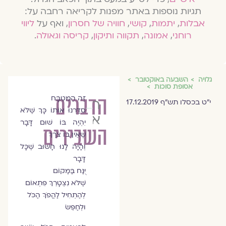
תגיות נוספות באתר מפנות לקריאה רחבה על:
אבלות
,
יתמות
,
קושי
,
חוויה של חסרון
, ואף על
ליווי
רוחני
,
אמונה
,
תקווה ותיקון
,
קריסה וגאולה
.
גלויה
השבעה באוקטובר
אסופת סוכות
הדברים
זֶה הַמִּטְבָּח
רוני
י"ט בכסלו תש"ף 17.12.2019
סִדַּרְנוּ אוֹתוֹ כָּךְ שֶׁלֹּא
אלדד
יִהְיֶה בּוֹ שׁוּם דָּבָר
השבירים
שֶׁאֵין בּוֹ צֹרֶךְ
וְהָיָה לָנוּ חָשׁוּב שֶׁכָּל
דָּבָר
יֻנַּח בַּּמַּקוֹם
שֶׁלֹּא נִצְטָרֵךְ פִּתְאוֹם
לְהַתְחִיל לַהֲפֹךְ הַכֹּל
וּלְחַפֵּשׂ