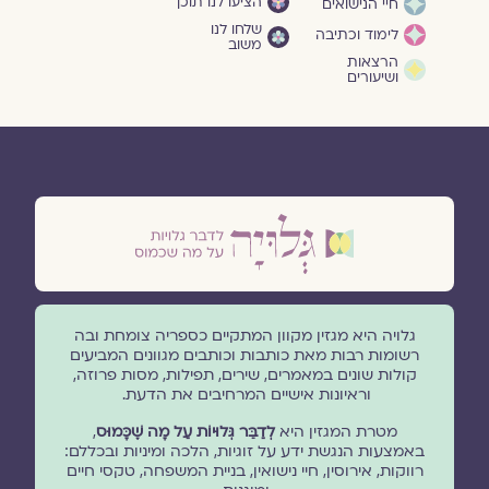
הציעו לנו תוכן
חיי הנישואים
שלחו לנו
לימוד וכתיבה
משוב
הרצאות
ושיעורים
גלויה היא מגזין מקוון המתקיים כספריה צומחת ובה
רשומות רבות מאת כותבות וכותבים מגוונים המביעים
קולות שונים במאמרים, שירים, תפילות, מסות פרוזה,
וראיונות אישיים המרחיבים את הדעת.
מטרת המגזין היא
לְדַבֵּר גְּלוּיוֹת עַל מָה שֶׁכָּמוּס
,
באמצעות הנגשת ידע על זוגיות, הלכה ומיניות ובכללם:
רווקות, אירוסין, חיי נישואין, בניית המשפחה, טקסי חיים