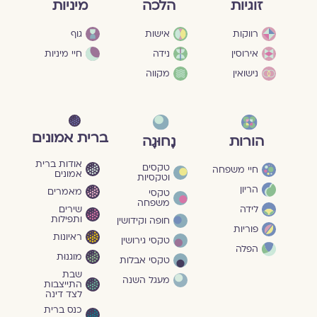
מיניות
זוגיות
הלכה
גוף
רווקות
אישות
חיי מיניות
אירוסין
נידה
נישואין
מקווה
ברית אמונים
הורות
נָחוּגָה
אודות ברית
טקסים
חיי משפחה
אמונים
וטקסיות
הריון
מאמרים
טקסי
משפחה
שירים
לידה
ותפילות
חופה וקידושין
פוריות
ראיונות
טקסי גירושין
הפלה
מוגנוּת
טקסי אבלות
שבת
מעגל השנה
התייצבות
לצד דינה
כנס ברית