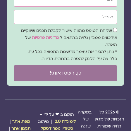
אימייל
שדה
שליחת הטופס מהווה אישור לקבלת תכנים שיווקיים
הסכמה
ועדכונים ממגזין גלויה בהתאם ל
מדיניות פרטיות
של
האתר.
* ניתן להסיר את עצמך מרשימת התפוצה בכל עת
בלחיצה על הלינק להסרה בתחתית הדיוור.
כן, רשמו אותי!
© 2026 כל
במקרה
הוקם ב ❤ על ידי –
הזכויות של מגזין
של
לימונדה 2.0
| מיתוג:
מפת אתר
|
גלויה שמורות
שגגה
סטודיו נופר דסקל
תקנון אתר
|