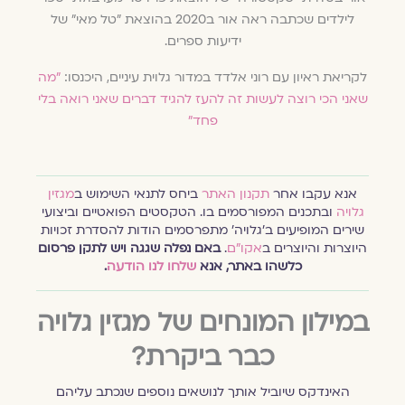
לילדים שכתבה ראה אור ב2020 בהוצאת "טל מאי" של
ידיעות ספרים.
לקריאת ראיון עם רוני אלדד במדור גלוית עיניים, היכנסו:
"מה
שאני הכי רוצה לעשות זה להעז להגיד דברים שאני רואה בלי
פחד"
אנא עקבו אחר
תקנון האתר
ביחס לתנאי השימוש ב
מגזין
גלויה
ובתכנים המפורסמים בו. הטקסטים הפואטיים וביצועי
שירים המופיעים ב׳גלויה׳ מתפרסמים הודות להסדרת זכויות
היוצרות והיוצרים ב
אקו״ם
.
באם נפלה שגגה ויש לתקן פרסום
כלשהו באתר, אנא
שלחו לנו הודעה
.
במילון המונחים של מגזין גלויה
כבר ביקרת?
האינדקס שיוביל אותך לנושאים נוספים שנכתב עליהם