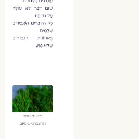
עוֹמְדִים בַּצִּנּוֹרוֹת
שׁוּם דָּבָר לֹא עוֹלֶה
עַל גְּדוֹתָיו
כָּל הַדְּבָרִים הַשְּׁבִירִים
שְׁלֵמִים
בָּאֲרוֹנוֹת הַגְּבוֹהִים
שֶׁלֹּא נַגִּיעַ
צילום: תמר
הרצברג-שוסיוב