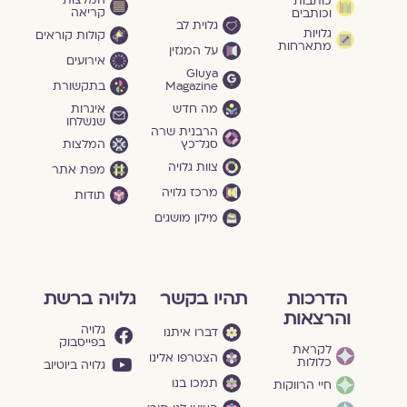
המלצות
כותבות
קריאה
וכותבים
גלוית לב
גלויות
קולות קוראים
מתארחות
על המגזין
אירועים
Gluya
Magazine
בתקשורת
מה חדש
איגרות
שנשלחו
הרבנית שרה
סגל־כץ
המלצות
צוות גלויה
מפת אתר
מרכז גלויה
תודות
מילון מושגים
הדרכות
תהיו בקשר
גלויה ברשת
והרצאות
גלויה
דברו איתנו
בפייסבוק
לקראת
הצטרפו אלינו
כלולות
גלויה ביוטיוב
תמכו בנו
חיי הרווקות