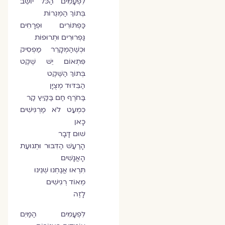
לִפְעָמִים הַכֹּל יוֹשֵׁב
בְּתוֹךְ הַמְּגֵרוֹת
כַּפְתּוֹרִים וּפְרָחִים
גַּפְרוּרִים וּתְרוּפוֹת
וּכְשֶׁהַמְּקָרֵר מַפְסִיק
פִּתְאוֹם יֵשׁ שֶׁקֶט
בְּתוֹךְ הַשֶּׁקֶט
הַבִּדּוּד מְצֻיָּן
בַּחֹרֶף חַם בַּקַּיִץ קַר
כִּמְעַט לֹא מַרְגִּישִׁים
כָּאן
שׁוּם דָּבָר
הָרַעַשׁ הַדִּבּוּר וּתְנוּעַת
הָאֲנָשִׁים
תִּרְאוּ אֲנַחְנוּ שְׁנֵינוּ
מְאוֹד רְגִישִׁים
לָזֶה
לִפְעָמִים הַמַּיִם