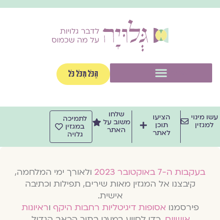
וג
וכן
תפריט
הַכֹּל מִכֹּל כֹּל
שלחו
שו מינוי
הציעו
לתמיכה
משוב על
למגזין
תוכן
במגזין
האתר
לאתר
גלויה
בעקבות ה-7 באוקטובר 2023
ולאורך ימי המלחמה,
קיבצנו אל המגזין מאות שירים, תפילות וכתיבה
אישית.
פירסמנו
אסופות דיגיטליות רחבות היקף
ו
ראיונות
אישיים
, כדי לסייע במעט בתוך הכאב הגדול.