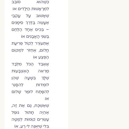
כְּשֶׁהוּא סוֹבֵב
לִמְרַאֲשׁוֹת הַיְּלָדִים אוֹ
שֶׁאָשׁוּב עַל עֲקֵבַי
אֶעֱשֶׂה בַּדֶּרֶךְ סִימָנִים
– בְּכִיס אֶחָד הַלֶּחֶם
בַּשֵּׁנִי הָאֲבָנִים אוֹ
אֶתְעוֹרֵר לְקוֹל פְּרִיעַת
חֲלוֹם, אֶחְזֹר לִמְקוֹם
הַפֶּצַע אוֹ
אֲאַבֵּד הַכֹּל מִלְּבַד
מַרְאֵה הָאֶצְבָּעוֹת
שֶׁלָּךְ בְּשָׁעָה שֶׁהֵן
לוֹמְדוֹת לְהִסָּגֵר
לְהִפָּתַח לוֹמַר שָׁלוֹם
אוֹ
שֶׁאֶשְׁכַּח, גַּם אֶת זֶה,
אֶהְיֶה חָתוּל נוֹפֵל
עֶשְׂרִים קוֹמוֹת לְמַטָּה
בְּלִי שֶׁיְּאֻנֶּה לִי רַע, אוֹ