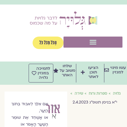
וג
וכן
תפריט
הַכֹּל מִכֹּל כֹּל
שלחו
שו מינוי
הציעו
לתמיכה
משוב על
למגזין
תוכן
במגזין
האתר
לאתר
גלויה
גלויה
ספרות ורוח
שירה
י״א בניסן תשפ״ג 2.4.2023
אור
אִם אֵלֵךְ לְאִבּוּד בְּתוֹךְ
רוני
הַיַּעַר,
אלדד
אוֹ אֲשַׁחֵד אֶת שׁוֹמֵר
הַשַּׁעַר הָאָפֹר אוֹ