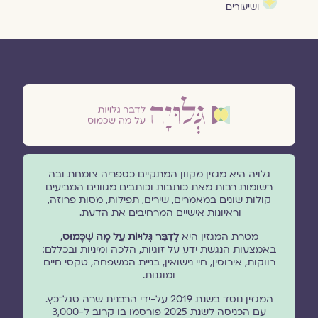
ושיעורים
גלויה היא מגזין מקוון המתקיים כספריה צומחת ובה
רשומות רבות מאת כותבות וכותבים מגוונים המביעים
קולות שונים במאמרים, שירים, תפילות, מסות פרוזה,
וראיונות אישיים המרחיבים את הדעת.
מטרת המגזין היא
לְדַבֵּר גְּלוּיוֹת עַל מָה שֶׁכָּמוּס
,
באמצעות הנגשת ידע על זוגיות, הלכה ומיניות ובכללם:
רווקות, אירוסין, חיי נישואין, בניית המשפחה, טקסי חיים
ומוגנוּת.
המגזין נוסד בשנת 2019 על-ידי הרבנית שרה סגל־כץ.
עם הכניסה לשנת 2025 פורסמו בו קרוב ל-3,000