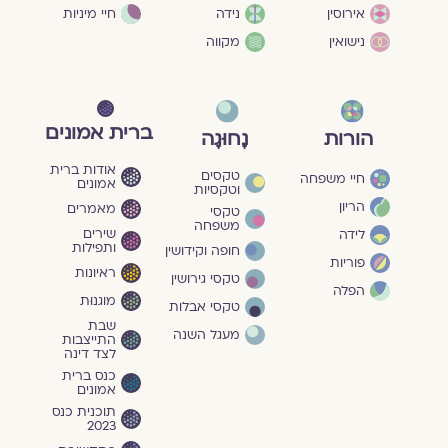
חיי מיניות
אירוסין
נידה
נישואין
מקווה
ברית אמונים
הורות
נָחוּגָה
אודות ברית
טקסים
חיי משפחה
אמונים
וטקסיות
הריון
מאמרים
טקסי
משפחה
שירים
לידה
ותפילות
חופה וקידושין
פוריות
ראיונות
טקסי גירושין
הפלה
מוגנוּת
טקסי אבלות
שבת
מעגל השנה
התייצבות
לצד דינה
כנס ברית
אמונים
תוכנית כנס
2023