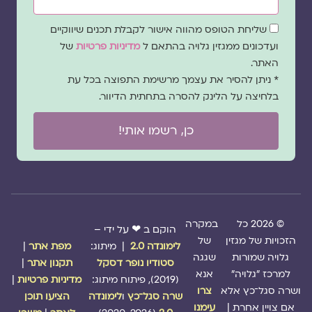
שדה
שליחת הטופס מהווה אישור לקבלת תכנים שיווקיים
הסכמה
ועדכונים ממגזין גלויה בהתאם ל
מדיניות פרטיות
של
האתר.
* ניתן להסיר את עצמך מרשימת התפוצה בכל עת
בלחיצה על הלינק להסרה בתחתית הדיוור.
כן, רשמו אותי!
© 2026 כל
במקרה
הוקם ב ❤ על ידי –
הזכויות של מגזין
של
לימונדה 2.0
| מיתוג:
מפת אתר
|
גלויה שמורות
שגגה
סטודיו נופר דסקל
תקנון אתר
|
למרכז "גלויה"
אנא
(2019), פיתוח מיתוג:
מדיניות פרטיות
|
ושרה סגל־כץ אלא
צרו
שרה סגל־כץ
ו
לימונדה
הציעו תוכן
אם צויין אחרת |
עימנו