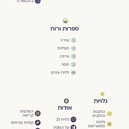
בתקשורת
ספרות ורוח
שירה
תפילות
פרוזה
מסה
גלוית עיניים
גלויות
אודות
המלצות
כותבות
קריאה
וכותבים
גלוית לב
גלויות
קולות קוראים
מתארחות
על המגזין