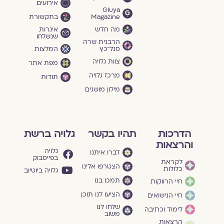
אירועים
Gluya
Magazine
בתקשורת
מה חדש
איגרות
שנשלחו
הרבנית שרה
סגל־כץ
המלצות
צוות גלויה
מפת אתר
מרכז גלויה
תודות
מילון מושגים
הדרכות
תהיו בקשר
גלויה ברשת
והרצאות
גלויה
דברו איתנו
בפייסבוק
לקראת
הצטרפו אלינו
כלולות
גלויה ביוטיוב
תמכו בנו
חיי הרווקות
הציעו לנו תוכן
חיי הנישואים
שלחו לנו
לימוד וכתיבה
משוב
הרצאות