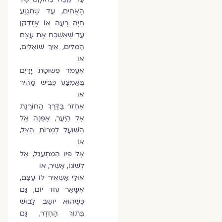
הָאַחִים, עַד שֶׁתִּגְוַע
חַיָּה רָעָה אוֹ אֶזְדַּקֵּן
עַד שֶׁאֶשְׁכַּח אֶת עֶצֶם
הַמִּלִּים, אֵיךְ שׁוֹאֲלִים,
אוֹ
אֶעֱמֹד פְּשׁוּטַת יָדַיִם
בְּאֶמְצַע כְּבִישׁ מָהִיר
אוֹ
אֶחְזֹר בַּדֶּרֶךְ הַחוֹרֶגֶת
אֶל הַיַּעַר, אֶפְנֶה אֶל
הַשּׁוּעָל לַמְרוֹת הַצֵּל,
אוֹ
אֶל פִּיו הַמִּתְעַגֵּל, אֶל
לְשׁוֹנוֹ, אָשִׁיר, אוֹ
אוּלַי אַשְׁאִיר לוֹ עֶצֶם,
אֶשָּׁאֵר עוֹד יוֹם, גַּם
כְּשֶׁהוּא יוֹשֵׁב לָבוּשׁ
בְּתוֹךְ הַחֶדֶר, גַּם