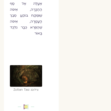
אֶעֱלֶה אֶל סַף
הַהַכָּרָה, אֵיפֹה
שֶׁנִּפְקַח בּוֹקֵעַ סְבַךְ
הָעֲטָרָה, אֵיפֹה
שֶׁהַפֶּרֶא כְּבָר נִלְכַּד
בָּאוֹר
צילום: Zoltan Tasi