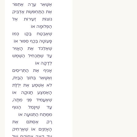
אֶשָּׁאֵר עֵרָה אֶתְפֹּר
אֶת הַתַּחְפֹּשֶׂת אַדְבִּיק
נוֹצוֹת זְעִירוֹת אֶל
הַפְּלוּמָה אוֹ
שֶׁאֶבְטַח בַּקַּו כְּמוֹ
פָּעוֹטָה בְּכַף סִפּוּר אוֹ
שֶׁאֶלְכֹּד אֶת הָאֲוִיר
עַד שֶׁתַּכְחִיל הַשֶּׁמֶשׁ
לְדַקָּה אוֹ
אָגִיף אֶת הַתְּרִיסִים
וְאֶשָּׁאֵר בְּתוֹךְ הַבַּיִת,
לֹא אֶשְׁמַע אֶת יִלְלַת
הָאֶמְצַע חֲנוּקָה אוֹ
שֶׁאַעֲמִיד פְּנֵי מֵתָה,
עַד שֶׁיִּגָּמֵל הַגּוּף
מִמֶּתַח הַתְּנוּעָה אוֹ
רַק אֶסְתֹּם אֶת
הָאָזְנַיִם אוֹ שֶׁאַרְחִיק
עַד קְצֵה צְחוֹקָם שֶׁל