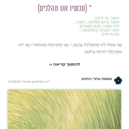
* (עכשיו אנו מהלכים)
//
אור
,
אי ידיעה
,
אתגר בזמן מלחמה
,
דאגה
,
לוח השנה, חגים ומועדים
,
מאז השבעה באוקטובר
,
סכנת חיים
אֲנִי אֲפִלּוּ לֹא מִתְפַּלֶּלֶת עַכְשָׁו, / אֲנִי מְתַרְגֶּלֶת נְשִׁימוֹת / אֲנִי לֹא
מִתְרַגֶּלֶת לִהְיוֹת בַּחֹשֶׁךְ.
להמשך קריאה ››
אסופת אחרי החגים
י״ח במרחשוון תשפ״ד 2.11.2023