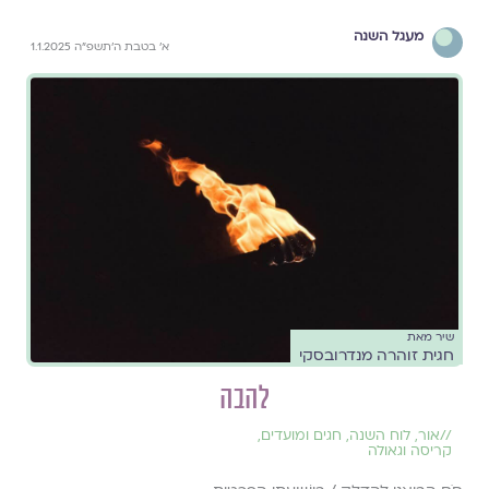
מעגל השנה
א׳ בטבת ה׳תשפ״ה 1.1.2025
שיר מאת
חגית זוהרה מנדרובסקי
להבה
//
אור
,
לוח השנה, חגים ומועדים
,
קריסה וגאולה