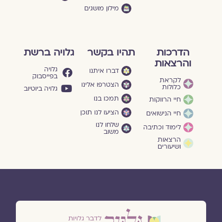
מילון מושגים
הדרכות
תהיו בקשר
גלויה ברשת
והרצאות
גלויה
דברו איתנו
בפייסבוק
לקראת
הצטרפו אלינו
כלולות
גלויה ביוטיוב
תמכו בנו
חיי הרווקות
הציעו לנו תוכן
חיי הנישואים
שלחו לנו
לימוד וכתיבה
משוב
הרצאות
ושיעורים