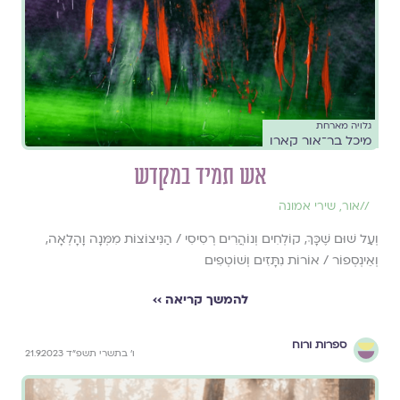
גלויה מארחת
מיכל בר־אור קארו
אש תמיד במקדש
//
אור
,
שירי אמונה
וְעַל שׁוּם שֶׁכָּךְ, קוֹלְחִים וְנוֹהֲרִים רְסִיסִי / הַנִּיצוֹצוֹת מִמְּנָה וָהָלְאָה,
וְאֵינְסְפוֹר / אוֹרוֹת נִתָּזִים וְשׁוֹטְפִים
להמשך קריאה ››
ספרות ורוח
ו׳ בתשרי תשפ״ד 21.9.2023