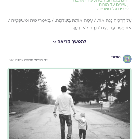
חיים במרחב הביתי
,
שירי אהבה
,
שירים על הורות
,
שירים על משפחה
עַל דְּרָכֶיהָ נָגַהּ אוֹר, / עָטָה אוֹתָהּ בְּשַׂלְמָה. / בְּאִמְרֵי פִיה וּמִשְׁפָּטֶיה /
אוֹר יֵשֵׁב עַד נֵצַח / נֵרָהּ לֹא יִדְעַךְ
להמשך קריאה ››
הורות
י״ד באלול תשפ״ג 31.8.2023