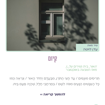
שיר מאת
עדן לויטה
קיום
//
אור
,
בית (שירים על...)
,
מאז השבעה באוקטובר
תְּרִיסִים מוּגָפִים / עַד חֲצִי הַתֹּרֶן, מִבַּעֲדָם יַחְדֹּר הָאוֹר / וְנִרְאֶה כְּמוֹ
כָּל הָאֲנָשִׁים הַנָּעִים מִפֹּה לְשָׁם / בְּמֶרְחֲבֵי חָלָל, שֶׁהָיָה פַּעַם בַּיִת.
להמשך קריאה ››