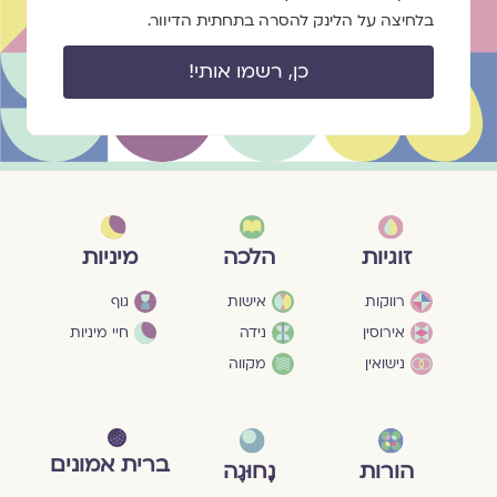
בלחיצה על הלינק להסרה בתחתית הדיוור.
כן, רשמו אותי!
מיניות
זוגיות
הלכה
גוף
רווקות
אישות
חיי מיניות
אירוסין
נידה
נישואין
מקווה
ברית אמונים
הורות
נָחוּגָה