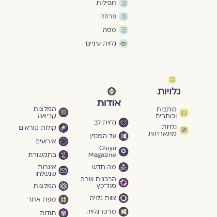
תפילות
פרוזה
מסה
גלוית עיניים
גלויות
אודות
המלצות
כותבות
קריאה
וכותבים
גלוית לב
גלויות
קולות קוראים
מתארחות
על המגזין
אירועים
Gluya
Magazine
בתקשורת
מה חדש
איגרות
שנשלחו
הרבנית שרה
סגל־כץ
המלצות
צוות גלויה
מפת אתר
מרכז גלויה
תודות