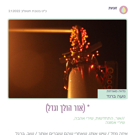
זוגיות
כ"ט בטבת תשפ"ב 2.1.2022
גלויה מארחת
נועה ברנד
* (אור הולך וגדל)
//
אור
,
התחדשות
,
שירי אהבה
,
שירי אמונה
אֵיזֶה מַזָּל / שֶׁיֵּשׁ אוֹתוֹ, שֶׁאַחֲרֵי שֶׁהֵם שׁוֹבְרִים אוֹתָךְ / שׁוּב, בְּרֶגֶל