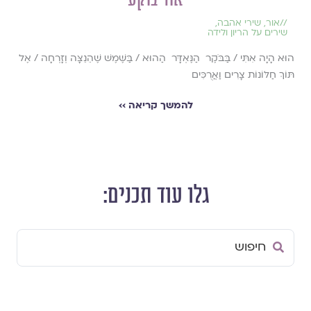
//
אור
,
שירי אהבה
,
שירים על הריון ולידה
הוּא הָיָה אִתִּי / בַּבֹּקֶר הַנֶּאְדָּר הַהוּא / בַּשֶּׁמֶשׁ שֶׁהֵנֵצָּה וְזָרְחָה / אֶל
תּוֹךְ חַלּוֹנוֹת צָרִים וַאֲרֻכִּים
להמשך קריאה ››
גלו עוד תכנים:
Search
...