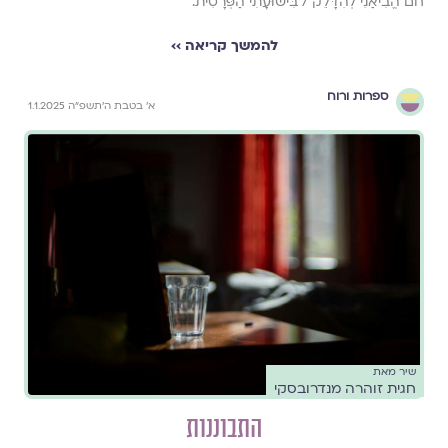
חֹם הֱבִיאַנִי לְהִדָּלֵק / בִּישׁוּעָתִי הַפְּרָטִית.
להמשך קריאה ››
ספרות ורוח
א׳ בטבת ה׳תשפ״ה 1.1.2025
שיר מאת
חגית זוהרה מנדרובסקי
התבוננות