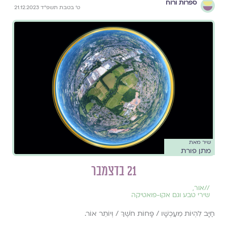
ספרות ורוח
ט׳ בטבת תשפ״ד 21.12.2023
שיר מאת
מתן פורת
21 בדצמבר
//
אור
,
שירי טבע וגם אקו-פואטיקה
חַיָּב לִהְיוֹת מֵעַכְשָׁו / פָּחוֹת חֹשֶׁךְ / וְיוֹתֵר אוֹר.