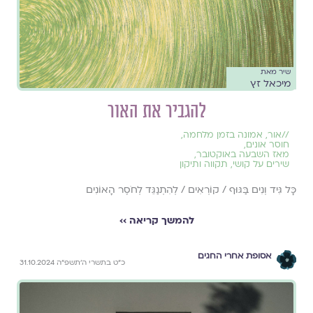
שיר מאת
מיכאל זץ
להגביר את האור
//
אור
,
אמונה בזמן מלחמה
,
חוסר אונים
,
מאז השבעה באוקטובר
,
שירים על קושי
,
תקווה ותיקון
כָּל גִּיד וְנִים בַּגּוּף / קוֹרְאִים / לְהִתְנַגֵּד לְחֹסֶר הָאוֹנִים
להמשך קריאה ››
אסופת אחרי החגים
כ״ט בתשרי ה׳תשפ״ה 31.10.2024