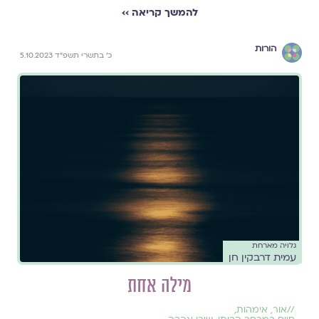
להמשך קריאה ››
הורות
כ׳ בתשרי תשפ״ד 5.10.2023
גלויה מארחת
עמית דרבקין חן
מילה אחת
//
אור
,
אימהות
,