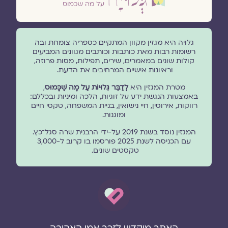
גלויה היא מגזין מקוון המתקיים כספריה צומחת ובה
רשומות רבות מאת כותבות וכותבים מגוונים המביעים
קולות שונים במאמרים, שירים, תפילות, מסות פרוזה,
וראיונות אישיים המרחיבים את הדעת.
מטרת המגזין היא
לְדַבֵּר גְּלוּיוֹת עַל מָה שֶׁכָּמוּס
,
באמצעות הנגשת ידע על זוגיות, הלכה ומיניות ובכללם:
רווקות, אירוסין, חיי נישואין, בניית המשפחה, טקסי חיים
ומוגנוּת.
המגזין נוסד בשנת 2019 על-ידי הרבנית שרה סגל־כץ.
עם הכניסה לשנת 2025 פורסמו בו קרוב ל-3,000
טקסטים שונים.
האתר מוקדש לזכר אמי האהובה