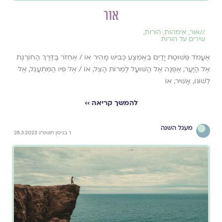
אור
//
אור
,
אימהות
,
הורות
,
שירים על הורות
אֶעֱמֹד פְּשׁוּטַת יָדַיִם בְּאֶמְצַע כְּבִישׁ מָהִיר אוֹ / אֶחְזֹר בַּדֶּרֶךְ הַחוֹרֶגֶת
אֶל הַיַּעַר, אֶפְנֶה אֶל הַשּׁוּעָל לַמְרוֹת הַצֵּל, אוֹ / אֶל פִּיו הַמִּתְעַגֵּל, אֶל
לְשׁוֹנוֹ, אָשִׁיר, אוֹ
להמשך קריאה ››
מעגל השנה
ו׳ בניסן תשפ״ג 28.3.2023