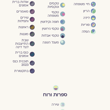
אודות ברית
טקסים
חיי משפחה
אמונים
וטקסיות
הריון
מאמרים
טקסי
משפחה
שירים
לידה
ותפילות
חופה וקידושין
פוריות
ראיונות
טקסי גירושין
הפלה
מוגנוּת
טקסי אבלות
שבת
מעגל השנה
התייצבות
לצד דינה
כנס ברית
אמונים
תוכנית כנס
2023
בתקשורת
ספרות ורוח
שירה