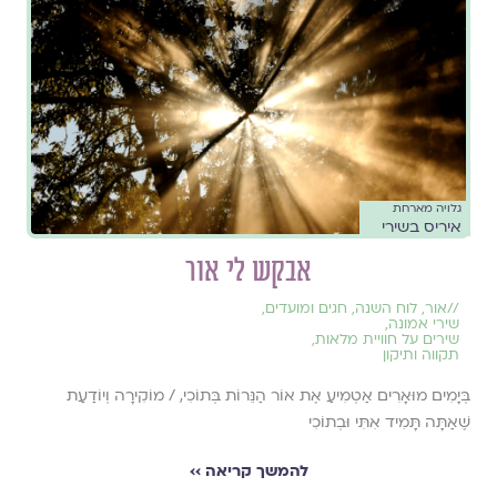
גלויה מארחת
איריס בשירי
אבקש לי אור
//
אור
,
לוח השנה, חגים ומועדים
,
שירי אמונה
,
שירים על חוויית מלאות
,
תקווה ותיקון
בְּיָמִים מוּאָרִים אַטְמִיעַ אֶת אוֹר הַנֵּרוֹת בְּתוֹכִי, / מוֹקִירָה וְיוֹדַעַת
שֶׁאַתָּה תָּמִיד אִתִּי וּבְתוֹכִי
להמשך קריאה ››