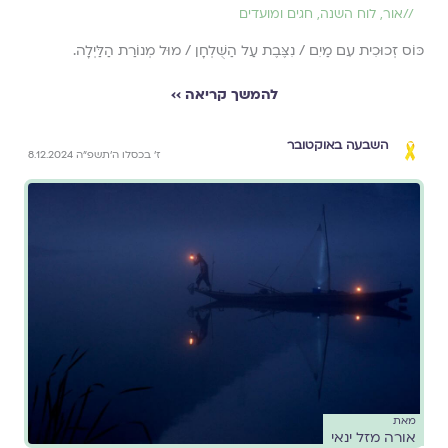
//
אור
,
לוח השנה, חגים ומועדים
כּוֹס זְכוּכִית עִם מַיִם / נִצֶּבֶת עַל הַשֻּׁלְחָן / מוּל מְנוֹרַת הַלַּיְלָה.
להמשך קריאה ››
השבעה באוקטובר
ז׳ בכסלו ה׳תשפ״ה 8.12.2024
מאת
אורה מזל ינאי