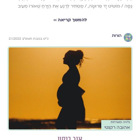
גַּסָּה / מוֹשִֹיט יָד פְּרוּשָׂה, / מַסְתִּיר לְרֶגַע אֶת הַיָּרֵחַ שֶׁאוֹרוֹ מֵעִיב
להמשך קריאה ››
הורות
כ"ט בטבת תשפ"ב 2.1.2022
גלויה מארחת
אהובה רקנטי
אור בוקע