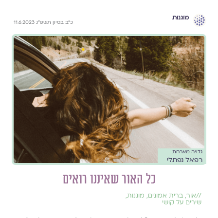
מוגנוּת
כ״ב בסיון תשפ״ג 11.6.2023
גלויה מארחת
רפאל נפתלי
כל האור שאיננו רואים
//
אור
,
ברית אמונים
,
מוגנות
,
שירים על קושי