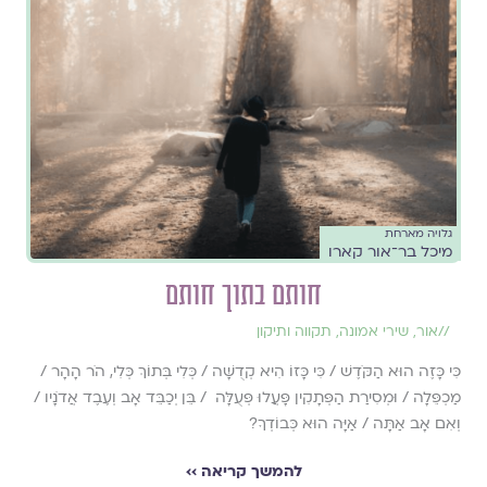
גלויה מארחת
מיכל בר־אור קארו
חותם בתוך חותם
//
אור
,
שירי אמונה
,
תקווה ותיקון
כִּי כָּזֶה הוּא הַקֹּדֶשׁ / כִּי כָּזוֹ הִיא קְדֻשָּׁה / כְּלִי בְּתוֹךְ כְּלִי, הֹר הָהָר /
מַכְפֵּלָה / וּמְסִירַת הַפְּתָקִין פָּעֲלוּ פְּעֻלָּה / בֵּן יְכַבֵּד אָב וְעֶבֶד אֲדֹנָיו /
וְאִם אָב אַתָּה / אַיָּה הוּא כְּבוֹדְךָ?
להמשך קריאה ››