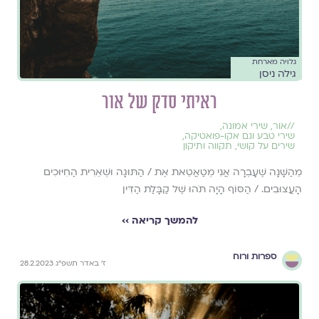
גלויה מארחת
גילה ניסן
ראיתי סדק של אור
//
אור
,
שירי אמונה
,
שירי טבע וגם אקו-פואטיקה
,
שירים על קושי
,
תקווה ותיקון
מֵהַשָּׁנָה שֶׁעָבְרָה אֲנִי מְטַאֲטֵאת אֶת / הַתּוּגָה וּשְׁאֵרִית הַחִיּוּכִים
הָעֲצוּבִים. / הַסּוֹף הָיָה תֹּהוּ שֶׁל קַבָּלַת הַדִּין
להמשך קריאה ››
ספרות ורוח
ז׳ באדר תשפ״ג 28.2.2023