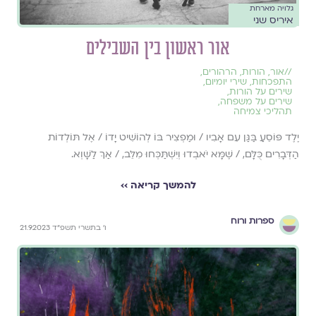
גלויה מארחת
איריס שני
אור ראשון בין השבילים
//
אור
,
הורות
,
הרהורים
,
התפכחות
,
שירי יומיום
,
שירים על הורות
,
שירים על משפחה
,
תהליכי צמיחה
יֶלֶד פּוֹסֵעַ בַּגַּן עִם אָבִיו / וּמַפְצִיר בּוֹ לְהוֹשִׁיט יָדוֹ / אֶל תּוֹלְדוֹת
הַדְּבָרִים כֻּלָּם, / שֶׁמָּא יֹאבְדוּ וְיִשְׁתַּכְּחוּ מִלֵּב, / אַךְ לַשָּׁוְא.
להמשך קריאה ››
ספרות ורוח
ו׳ בתשרי תשפ״ד 21.9.2023