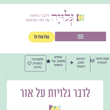
ילוג
תוכן
תפריט
הַכֹּל מִכֹּל כֹּל
שלחו
עשו מינוי
הציעו
לתמיכה
משוב על
למגזין
תוכן
במגזין
האתר
לאתר
גלויה
לדבר גלויות על אור