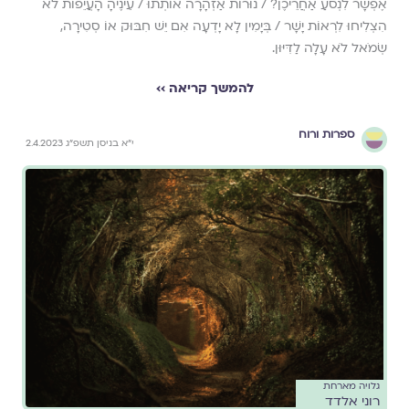
אֶפְשָׁר לִנְסֹעַ אַחֲרֵיכֶן? / נוּרוֹת אַזְהָרָה אוֹתְתוּ / עֵינֶיהָ הָעֲיֵפוֹת לֹא
הִצְלִיחוּ לִרְאוֹת יָשָׁר / בְּיָמִין לָא יָדְעָה אִם יֵשׁ חִבּוּק אוֹ סְטִירָה,
שְׂמֹאל לֹא עָלָה לַדִּיּוּן.
להמשך קריאה ››
ספרות ורוח
י״א בניסן תשפ״ג 2.4.2023
גלויה מארחת
רוני אלדד