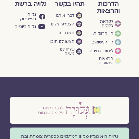
הדרכות
תהיו בקשר
גלויה ברשת
והרצאות
גלויה
דברו איתנו
בפייסבוק
לקראת
הצטרפו אלינו
כלולות
גלויה ביוטיוב
תמכו בנו
חיי הרווקות
הציעו לנו תוכן
חיי הנישואים
שלחו לנו
לימוד וכתיבה
משוב
הרצאות
ושיעורים
גלויה היא מגזין מקוון המתקיים כספריה צומחת ובה