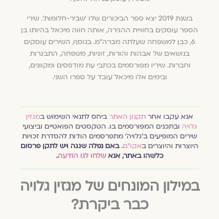
בשנת 2019 יצא ספר הביכורים שלו 'שביר-חלומות'. שירי
הספר עוסקים בחוויית ההגירה, אותה חווה מיכאל בהיותו בן
6, כבן למשפחה שעלתה מברה"מ. בנוסף, השירים עוסקים
בנושאים של אבהות והורות, זוגיות, משפחה, התבגרות
וחברות. שיריו מפורסמים בכתבי עת מודפסים ומקוונים,
ובימים אלו מיכאל עובד על ספרו השני.
אנא עקבו אחר
תקנון האתר
ביחס לתנאי השימוש ב
מגזין
גלויה
ובתכנים המפורסמים בו. הטקסטים הפואטיים וביצועי
שירים המופיעים ב׳גלויה׳ מתפרסמים הודות להסדרת זכויות
היוצרות והיוצרים ב
אקו״ם
.
באם נפלה שגגה ויש לתקן פרסום
כלשהו באתר, אנא
שלחו לנו הודעה
.
במילון המונחים של מגזין גלויה
כבר ביקרת?