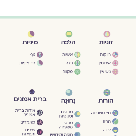
מיניות
זוגיות
הלכה
גוף
רווקות
אישות
חיי מיניות
אירוסין
נידה
נישואין
מקווה
ברית אמונים
הורות
נָחוּגָה
אודות ברית
טקסים
חיי משפחה
אמונים
וטקסיות
הריון
מאמרים
טקסי
משפחה
שירים
לידה
ותפילות
חופה וקידושין