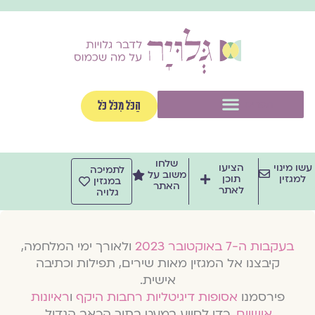
וג
וכן
תפריט
הַכֹּל מִכֹּל כֹּל
שלחו
שו מינוי
הציעו
לתמיכה
משוב על
למגזין
תוכן
במגזין
האתר
לאתר
גלויה
בעקבות ה-7 באוקטובר 2023
ולאורך ימי המלחמה,
קיבצנו אל המגזין מאות שירים, תפילות וכתיבה
אישית.
פירסמנו
אסופות דיגיטליות רחבות היקף
ו
ראיונות
אישיים
, כדי לסייע במעט בתוך הכאב הגדול.