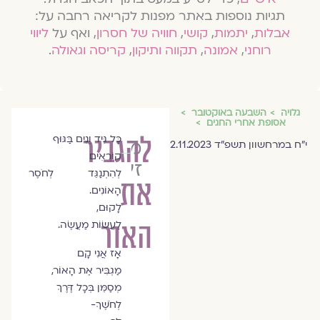
תגיות נוספות באתר מפנות לקריאה רחבה על:
אבלות
,
יתמות
,
קושי
,
חוויה של חסרון
, ואף על
ליווי
רוחני
,
אמונה
,
תקווה ותיקון
,
קריסה וגאולה
.
גלויה
השבעה באוקטובר
אסופת אחרי החגים
להגביר
כָּל גִּיד וְנִים בַּגּוּף
מיכאל
י״ח במרחשוון תשפ״ד 2.11.2023
קוֹרְאִים
זץ
לְהִתְנַגֵּד לְחֹסֶר
את
הָאוֹנִים.
לָקוּם,
האור
לַעֲשׂוֹת מַעֲשֶׂה.
אָז אֲנִי קָם
מַגְבִּיר אֶת הָאוֹר,
מְסַמֵּן בְּכָל דֶּרֶךְ
לְחֹשֶׁךְ-