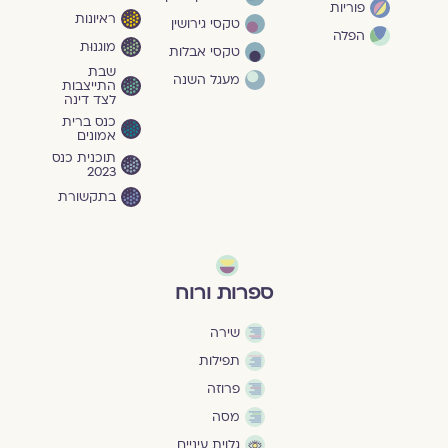
פוריות
ראיונות
טקסי גירושין
הפלה
מוגנוּת
טקסי אבלות
שבת
מעגל השנה
התייצבות
לצד דינה
כנס ברית
אמונים
תוכנית כנס
2023
בתקשורת
ספרות ורוח
שירה
תפילות
פרוזה
מסה
גלוית עיניים