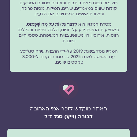
רשומות רבות מאת כותבות וכותבים מגוונים המביעים
קולות שונים במאמרים, שירים, תפילות, מסות פרוזה,
וראיונות אישיים המרחיבים את הדעת.
מטרת המגזין היא
לְדַבֵּר גְּלוּיוֹת עַל מָה שֶׁכָּמוּס
,
באמצעות הנגשת ידע על זוגיות, הלכה ומיניות ובכללם:
רווקות, אירוסין, חיי נישואין, בניית המשפחה, טקסי חיים
ומוגנוּת.
המגזין נוסד בשנת 2019 על-ידי הרבנית שרה סגל־כץ.
עם הכניסה לשנת 2025 פורסמו בו קרוב ל-3,000
טקסטים שונים.
האתר מוקדש לזכר אמי האהובה
דבורה (וייץ) סגל ז"ל