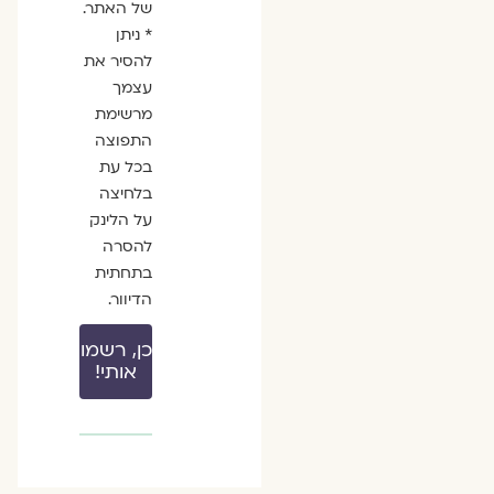
של האתר.
* ניתן
להסיר את
עצמך
מרשימת
התפוצה
בכל עת
בלחיצה
על הלינק
להסרה
בתחתית
הדיוור.
כן, רשמו
אותי!