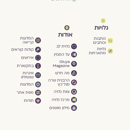
גלויות
אודות
המלצות
כותבות
קריאה
וכותבים
גלוית לב
גלויות
קולות קוראים
מתארחות
על המגזין
אירועים
Gluya
Magazine
בתקשורת
מה חדש
איגרות
שנשלחו
הרבנית שרה
סגל־כץ
המלצות
צוות גלויה
מפת אתר
מרכז גלויה
תודות
מילון מושגים