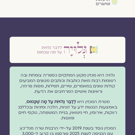
ושיעורים
גלויה היא מגזין מקוון המתקיים כספריה צומחת ובה
רשומות רבות מאת כותבות וכותבים מגוונים המביעים
קולות שונים במאמרים, שירים, תפילות, מסות פרוזה,
וראיונות אישיים המרחיבים את הדעת.
מטרת המגזין היא
לְדַבֵּר גְּלוּיוֹת עַל מָה שֶׁכָּמוּס
,
באמצעות הנגשת ידע על זוגיות, הלכה ומיניות ובכללם:
רווקות, אירוסין, חיי נישואין, בניית המשפחה, טקסי חיים
ומוגנוּת.
המגזין נוסד בשנת 2019 על-ידי הרבנית שרה סגל־כץ.
עם הכניסה לשנת 2025 פורסמו בו קרוב ל-3,000