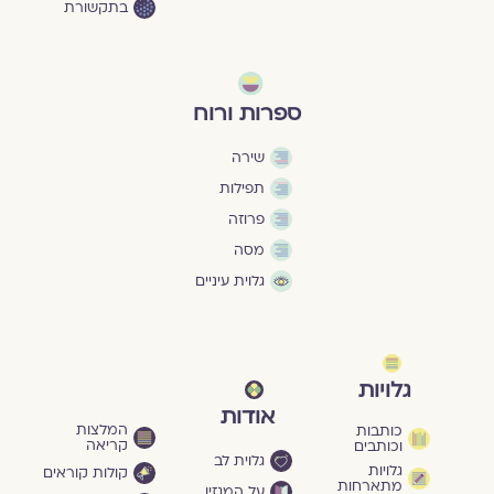
בתקשורת
ספרות ורוח
שירה
תפילות
פרוזה
מסה
גלוית עיניים
גלויות
אודות
המלצות
כותבות
קריאה
וכותבים
גלוית לב
גלויות
קולות קוראים
מתארחות
על המגזין