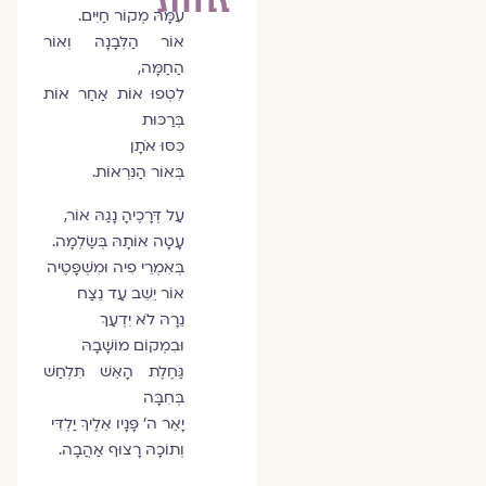
עִמָּהּ מְקוֹר חַיִּים.
אוֹר הַלְּבָנָה וְאוֹר
הַחַמָּה,
לִטְפוּ אוֹת אַחַר אוֹת
בְּרַכּוּת
כִּסּוּ אֹתָן
בְּאוֹר הַנִּרְאוֹת.
עַל דְּרָכֶיהָ נָגַהּ אוֹר,
עָטָה אוֹתָהּ בְּשַׂלְמָה.
בְּאִמְרֵי פִיה וּמִשְׁפָּטֶיה
אוֹר יֵשֵׁב עַד נֵצַח
נֵרָהּ לֹא יִדְעַךְ
וּבִמְקוֹם מוֹשָׁבָהּ
גַּחֶלֶת הָאֵשׁ תִּלְחַשׁ
בְּחִבָּה
יָאֵר ה' פָּנָיו אֵלֶיךָ יַלְדִּי
וְתוֹכָהּ רָצוּף אַהֲבָה.