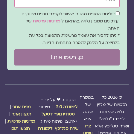
שדה
שליחת הטופס מהווה אישור לקבלת תכנים שיווקיים
הסכמה
ועדכונים ממגזין גלויה בהתאם ל
מדיניות פרטיות
של
האתר.
* ניתן להסיר את עצמך מרשימת התפוצה בכל עת
בלחיצה על הלינק להסרה בתחתית הדיוור.
כן, רשמו אותי!
© 2026 כל
במקרה
הוקם ב ❤ על ידי –
הזכויות של מגזין
של
לימונדה 2.0
| מיתוג:
מפת אתר
|
גלויה שמורות
שגגה
סטודיו נופר דסקל
תקנון אתר
|
למרכז "גלויה"
אנא
(2019), פיתוח מיתוג:
מדיניות פרטיות
|
ושרה סגל־כץ אלא
צרו
שרה סגל־כץ
ו
לימונדה
הציעו תוכן
אם צויין אחרת |
עימנו