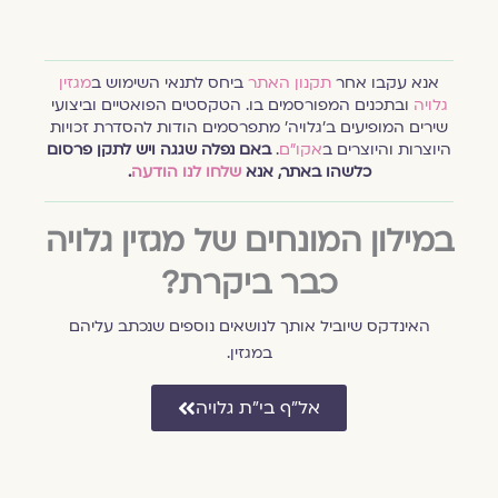
אנא עקבו אחר
תקנון האתר
ביחס לתנאי השימוש ב
מגזין
גלויה
ובתכנים המפורסמים בו. הטקסטים הפואטיים וביצועי
שירים המופיעים ב׳גלויה׳ מתפרסמים הודות להסדרת זכויות
היוצרות והיוצרים ב
אקו״ם
.
באם נפלה שגגה ויש לתקן פרסום
כלשהו באתר, אנא
שלחו לנו הודעה
.
במילון המונחים של מגזין גלויה
כבר ביקרת?
האינדקס שיוביל אותך לנושאים נוספים שנכתב עליהם
במגזין.
אל״ף בי״ת גלויה