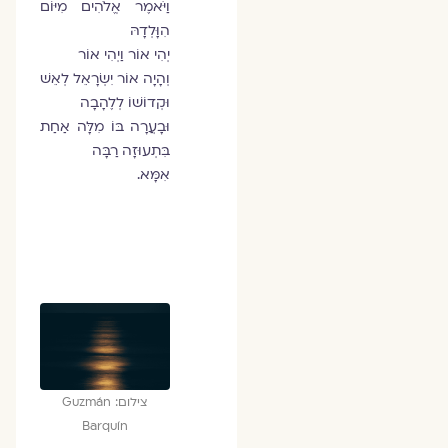
וַיֹּאמֶר אֱלֹהִים מִיּוֹם
הִוָּלְדָהּ
יְהִי אוֹר וַיְהִי אוֹר
וְהָיָה אוֹר יִשְׂרָאֵל לְאֵשׁ
וּקְדוֹשׁוֹ לְלֶהָבָה
וּבָעֲרָה בּוֹ מִלָּה אַחַת
בִּתְעוּזָה רַבָּה
אִמָּא.
צילום: Guzmán
Barquín