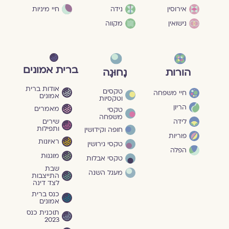
חיי מיניות
אירוסין
נידה
נישואין
מקווה
ברית אמונים
הורות
נָחוּגָה
אודות ברית
טקסים
חיי משפחה
אמונים
וטקסיות
הריון
מאמרים
טקסי
משפחה
שירים
לידה
ותפילות
חופה וקידושין
פוריות
ראיונות
טקסי גירושין
הפלה
מוגנוּת
טקסי אבלות
שבת
מעגל השנה
התייצבות
לצד דינה
כנס ברית
אמונים
תוכנית כנס
2023