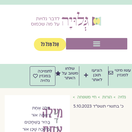
וג
וכן
תפריט
הַכֹּל מִכֹּל כֹּל
שלחו
שו מינוי
הציעו
לתמיכה
משוב על
למגזין
תוכן
במגזין
האתר
לאתר
גלויה
גלויה
הורות
חיי משפחה
כ׳ בתשרי תשפ״ד 5.10.2023
מילה
מִלָּה אַחַת
עמית
רָאֲתָה אוֹר
דרבקין
בָּהִיר בַּשְּׁחָקִים
אחת
חן
בְּתוֹכָהּ שָׁכַן אוֹר