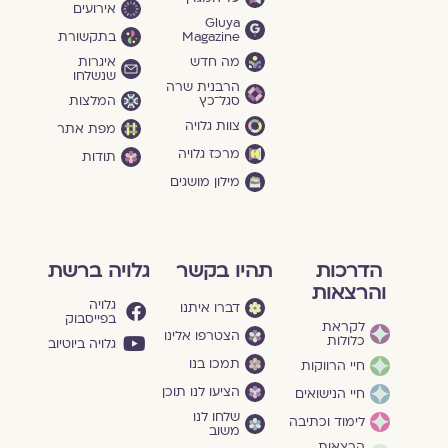
אירועים
Gluya
Magazine
בתקשורת
מה חדש
איגרות
שנשלחו
הרבנית שרה
סגל־כץ
המלצות
צוות גלויה
מפת אתר
מרכז גלויה
תודות
מילון מושגים
הדרכות
תהיו בקשר
גלויה ברשת
והרצאות
גלויה
דברו איתנו
בפייסבוק
לקראת
הצטרפו אלינו
כלולות
גלויה ביוטיוב
תמכו בנו
חיי הרווקות
הציעו לנו תוכן
חיי הנישואים
שלחו לנו
לימוד וכתיבה
משוב
הרצאות