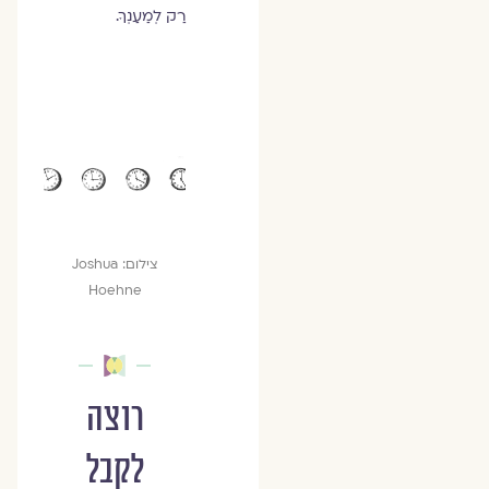
רַק לְמַעַנְךָ.
צילום: Joshua
Hoehne
רוצה
לקבל