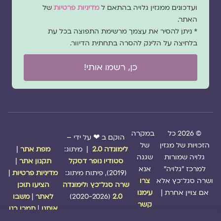
הסכמה
ועדכונים ממגזין גלויה בהתאם ל
מדיניות פרטיות
של
האתר.
* ניתן להסיר את עצמך מרשימת התפוצה בכל עת
בלחיצה על הלינק להסרה בתחתית הדיוור.
כן, רשמו אותי!
© 2026 כל
במקרה
הוקם ב ❤ על ידי –
הזכויות של מגזין
של
לימונדה 2.0
| מיתוג:
מפת אתר
|
גלויה שמורות
שגגה
סטודיו נופר דסקל
תקנון אתר
|
למרכז "גלויה"
אנא
(2019), פיתוח מיתוג:
מדיניות פרטיות
|
ושרה סגל־כץ אלא
צרו
שרה סגל־כץ
ו
לימונדה
הציעו תוכן
אם צויין אחרת |
עימנו
2.0
(2020-2026)
לאתר
|
משבו
קשר
אותנו
|
תמכו בנו