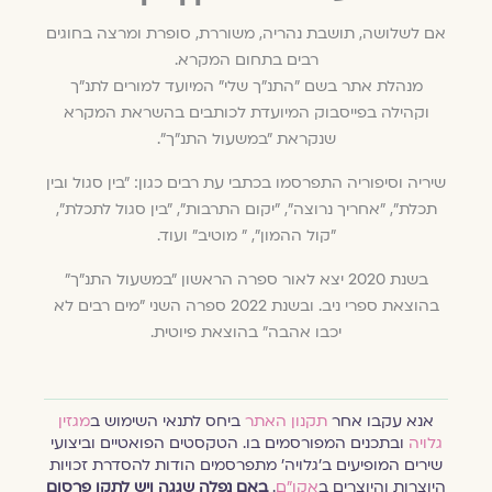
אם לשלושה, תושבת נהריה, משוררת, סופרת ומרצה בחוגים
רבים בתחום המקרא.
מנהלת אתר בשם "התנ"ך שלי" המיועד למורים לתנ"ך
וקהילה בפייסבוק המיועדת לכותבים בהשראת המקרא
שנקראת "במשעול התנ"ך״.
שיריה וסיפוריה התפרסמו בכתבי עת רבים כגון: "בין סגול ובין
תכלת", "אחריך נרוצה", "יקום התרבות", "בין סגול לתכלת",
"קול ההמון", " מוטיב" ועוד.
בשנת 2020 יצא לאור ספרה הראשון "במשעול התנ"ך"
בהוצאת ספרי ניב. ובשנת 2022 ספרה השני "מים רבים לא
יכבו אהבה" בהוצאת פיוטית.
אנא עקבו אחר
תקנון האתר
ביחס לתנאי השימוש ב
מגזין
גלויה
ובתכנים המפורסמים בו. הטקסטים הפואטיים וביצועי
שירים המופיעים ב׳גלויה׳ מתפרסמים הודות להסדרת זכויות
היוצרות והיוצרים ב
אקו״ם
.
באם נפלה שגגה ויש לתקן פרסום