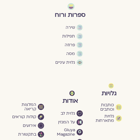
ספרות ורוח
שירה
תפילות
פרוזה
מסה
גלוית עיניים
גלויות
אודות
המלצות
כותבות
קריאה
וכותבים
גלוית לב
גלויות
קולות קוראים
מתארחות
על המגזין
אירועים
Gluya
Magazine
בתקשורת