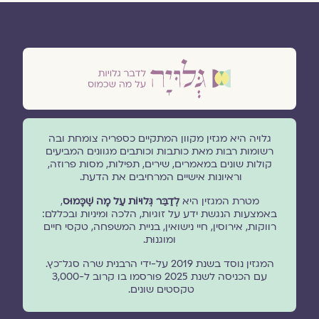
גלויה היא מגזין מקוון המתקיים כספריה צומחת ובה
רשומות רבות מאת כותבות וכותבים מגוונים המביעים
קולות שונים במאמרים, שירים, תפילות, מסות פרוזה,
וראיונות אישיים המרחיבים את הדעת.
מטרת המגזין היא
לְדַבֵּר גְּלוּיוֹת עַל מָה שֶׁכָּמוּס
,
באמצעות הנגשת ידע על זוגיות, הלכה ומיניות ובכללם:
רווקות, אירוסין, חיי נישואין, בניית המשפחה, טקסי חיים
ומוגנוּת.
המגזין נוסד בשנת 2019 על-ידי הרבנית שרה סגל־כץ.
עם הכניסה לשנת 2025 פורסמו בו קרוב ל-3,000
טקסטים שונים.