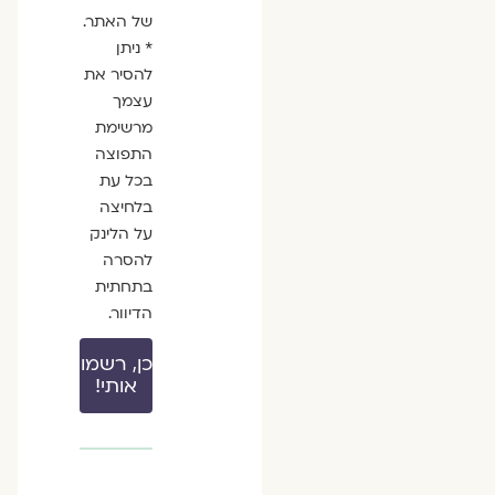
של האתר.
* ניתן
להסיר את
עצמך
מרשימת
התפוצה
בכל עת
בלחיצה
על הלינק
להסרה
בתחתית
הדיוור.
כן, רשמו
אותי!