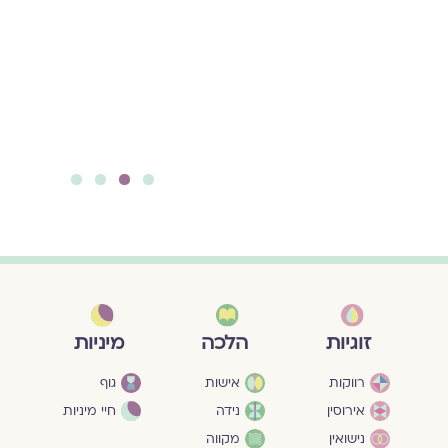
אֲפִלּוּ עֲשִׂירִית הַשְּׁנִיָּה /
טָס קָדִימָה בַּזְּמַן / לֹא
הִבִּיט חֲזָרָה. / אַתָּה
כְּבָר מֶטֶר שְׁמוֹנִים, /
מְבַקֵּשׁ לִבְלֹעַ אֶת הַחַיִּים
להמשך קריאה ››
4
3
2
1
מיניות
זוגיות
הלכה
גוף
רווקות
אישות
חיי מיניות
אירוסין
נידה
נישואין
מקווה