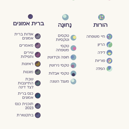
ברית אמונים
הורות
נָחוּגָה
אודות ברית
טקסים
חיי משפחה
אמונים
וטקסיות
הריון
מאמרים
טקסי
משפחה
שירים
לידה
ותפילות
חופה וקידושין
פוריות
ראיונות
טקסי גירושין
הפלה
מוגנוּת
טקסי אבלות
שבת
מעגל השנה
התייצבות
לצד דינה
כנס ברית
אמונים
תוכנית כנס
2023
בתקשורת