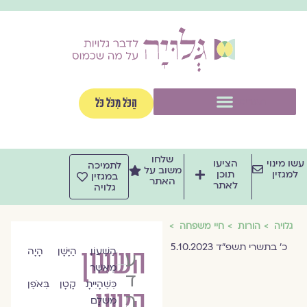
וג
וכן
תפריט
הַכֹּל מִכֹּל כֹּל
שלחו
שו מינוי
הציעו
לתמיכה
משוב על
למגזין
תוכן
במגזין
האתר
לאתר
גלויה
גלויה
הורות
חיי משפחה
כ׳ בתשרי תשפ״ד 5.10.2023
השעון
הַשָּׁעוֹן הַיָּשָׁן הָיָה
עמית
מְאֻשָּׁר
דרבקין
כְּשֶׁהָיִיתָ קָטָן בְּאֹפֶן
הישן
חן
מֻשְׁלָם