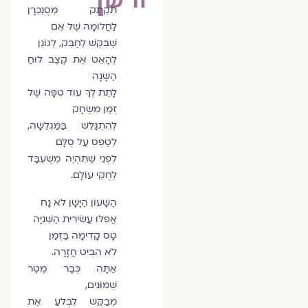
תִּקְתֵּק מְסֻנְכְרָן
לַחֲלוֹמָהּ שֶׁל אֵם
שֶׁבִּקֵּשׁ לְחַבֵּק, לְגוֹנֵן
לְהָאֵט אֶת קֶצֶב לוּחַ
הַשָּׁנָה
לָתֵת לְךָ עוֹד טִפָּה שֶׁל
זְמַן מִשְׂחָק
לְהִתְגַּלֵּשׁ בַּמַּגְלֵשָׁה,
לְטַפֵּס עַל סֻלָּם
לִפְנֵי שֶׁתִּהְיֶה מְשֻׁעְבָּד
לְחֻקֵּי עוֹלָם.
הַשָּׁעוֹן הַיָּשָׁן לֹא נָח
אֲפִלּוּ עֲשִׂירִית הַשְּׁנִיָּה
טָס קָדִימָה בַּזְּמַן
לֹא הִבִּיט חֲזָרָה.
אַתָּה כְּבָר מֶטֶר
שְׁמוֹנִים,
מְבַקֵּשׁ לִבְלֹעַ אֶת