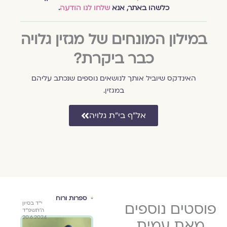
כלשהו באתר, אנא
שלחו לנו הודעה
.
במילון המונחים של מגזין גלויה
כבר ביקרת?
האינדקס שיוביל אותך לנושאים נוספים שנכתב עליהם
במגזין.
אל״ף בי״ת גלויה
הורות
ספרות ורוח
הור
י״ד בסיון
פוסטים נוספים
כ׳ בתשרי
י״ד בסיון
גלוי
ה׳תשפ״ד
תשפ״ד
ה׳תשפ״ד
ן חן
עמית
20.6.2024
5.10.2023
20.6.2024
מאת עמית