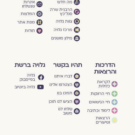
מה חדש
איגרות
שנשלחו
הרבנית שרה
סגל־כץ
המלצות
צוות גלויה
מפת אתר
מרכז גלויה
תודות
מילון מושגים
הדרכות
תהיו בקשר
גלויה ברשת
והרצאות
גלויה
דברו איתנו
בפייסבוק
לקראת
הצטרפו אלינו
כלולות
גלויה ביוטיוב
תמכו בנו
חיי הרווקות
הציעו לנו תוכן
חיי הנישואים
שלחו לנו
לימוד וכתיבה
משוב
הרצאות
ושיעורים