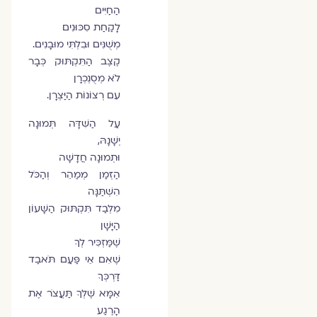
הַחַיִּים
לָקַחַת סִכּוּנִים
מְשֻׁנִּים וּבִלְתִּי מוּבָנִים.
קֶצֶב הַתִּקְתּוּק כְּבָר
לֹא מְסֻנְכְרָן
עִם רְצוֹנוֹת הַיַּצְרָן.
עַל הַשִּׁדָּה תְּמוּנָה
יְשָׁנָהּ,
וּתְמוּנָה חֲדָשָׁה
הַזְּמַן מְמַהֵר וְהַכֹּל
הִשְׁתַּנָּה
מִלְּבַד תִּקְתּוּק הַשָּׁעוֹן
הַיָּשָׁן
שֶׁמַּזְכִּיר לְךָ
שֶׁאִם אֵי פַּעַם תֹּאבַד
דַּרְכְּךָ
אִמָּא שֶׁלְּךָ תַּעֲצֹר אֶת
הָרֶגַע