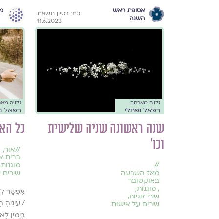
אסופת ראש
מו
כ״ב בסיון תשפ״ג
השנה
11.6.2023
גלויה מארחת
גלויה מא
רפאל נפתלי
רפאל נ
שנה ראשונה שניה שלישית
כל האו
וכו'
//
אור
,
ברית א
//
מוגנות
,
מאז השבעה
שירים ע
באוקטובר
,
מוגנות
,
אֶפְשָׁר לִנ
שירי זוגיות
,
/ עֵינֶיהָ ה
שירים על אישות
בְּיָמִין לָ