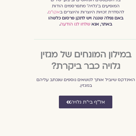
המופיעים ב׳גלויה׳ מתפרסמים הודות
להסדרת זכויות היוצרות והיוצרים ב
אקו״ם
.
באם נפלה שגגה ויש לתקן פרסום כלשהו
באתר, אנא
שלחו לנו הודעה
.
במילון המונחים של מגזין
גלויה כבר ביקרת?
האינדקס שיוביל אותך לנושאים נוספים שנכתב עליהם
במגזין.
אל״ף בי״ת גלויה