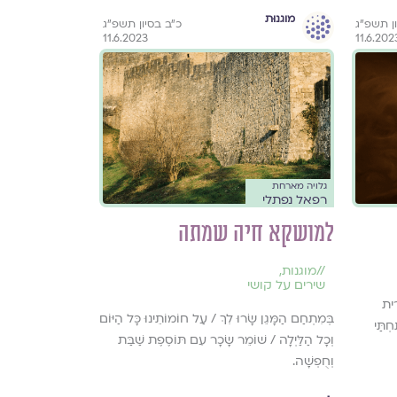
מוגנוּת
ן תשפ״ג
כ״ב בסיון תשפ״ג
11.6.2023
11.6.202
גלויה מארחת
רפאל נפתלי
למושקא חיה שמתה
//
מוגנות
,
שירים על קושי
רִית
בְּמִתְחַם הַמָּגֵן שָׂרוּ לִךְ / עַל חוֹמוֹתֵינוּ כָּל הַיּוֹם
חְתַּי
וְכָל הַלַּיְלָה / שׁוֹמֵר שָׂכָר עִם תּוֹסֶפֶת שַׁבַּת
וְחֻפְשָׁה.