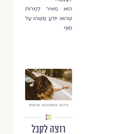
הוּא מֵאִיר לַמְרוֹת
שֶׁהוּא יוֹדֵעַ מַשֶּׁהוּ עַל
סוֹף
צילום: averie woodard
רוצה לקבל