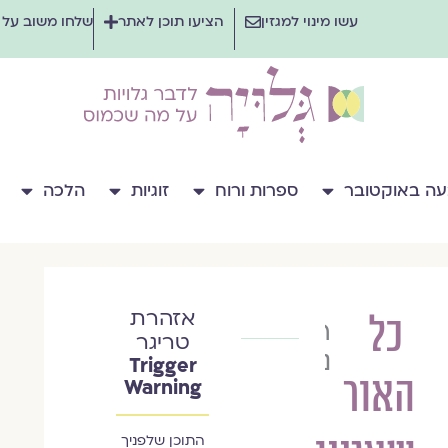
עשו מינוי למגזין
הציעו תוכן לאתר
שלחו משוב על
ה באוקטובר
ספרות ורוח
זוגיות
הלכה
אזהרת
כל
רפאל
טריגר
נפתלי
Trigger
האור
Warning
התוכן שלפניך