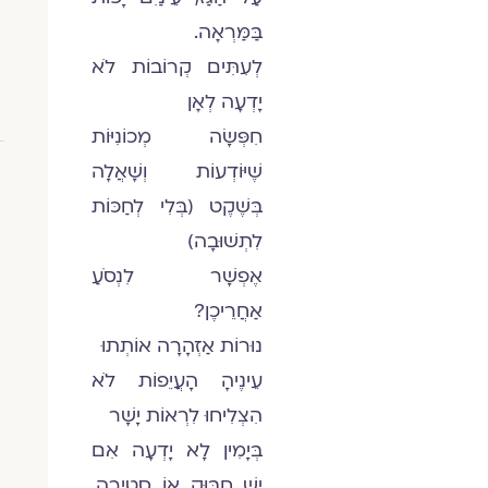
בַּמַּרְאָה.
לְעִתִּים קְרוֹבוֹת לֹא
יָדְעָה לְאָן
חִפְּשָׂה מְכוֹנִיּוֹת
שֶׁיּוֹדְעוֹת וְשָׁאֲלָה
בְּשֶׁקֶט (בְּלִי לְחַכּוֹת
לִתְשׁוּבָה)
אֶפְשָׁר לִנְסֹעַ
אַחֲרֵיכֶן?
נוּרוֹת אַזְהָרָה אוֹתְתוּ
עֵינֶיהָ הָעֲיֵפוֹת לֹא
הִצְלִיחוּ לִרְאוֹת יָשָׁר
בְּיָמִין לָא יָדְעָה אִם
יֵשׁ חִבּוּק אוֹ סְטִירָה,