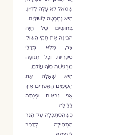
שְׂמֹאל לֹא עָלָה לַדִּיּוּן.
הִיא נֶחְבְּטָה לַשּׁוּלַיִם.
בְּחוּשִׁים שֶׁל חַיָּה
הֵבִינָה אֶת חֻקֵּי הַשּׁוּל
צַר, מָלֵא בְּדָלֵי
סִיגַרְיוֹת וְכָל תְּנוּעָה
מַרְגִּישָׁה סוֹף עוֹלָם.
הִיא שָׁאֲלָה אֶת
הַשָּׁמַיִם הָאֲפֹרִים אֵיךְ
אֲנִי נִרְאֵית וּפָנְתָה
לַלַּיְלָה
כְּשֶׁהִסְתַּכְּלָה עַל הַנֵּר
הִתְחִילָה לְדַבֵּר
לְעַצְמָהּ