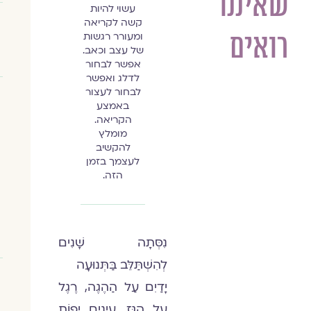
שאיננו
עשוי להיות
קשה לקריאה
רואים
ומעורר רגשות
של עצב וכאב.
אפשר לבחור
לדלג ואפשר
לבחור לעצור
באמצע
הקריאה.
מומלץ
להקשיב
לעצמך בזמן
הזה.
נִסְּתָה שָׁנִים
לְהִשְׁתַּלֵּב בַּתְּנוּעָה
יָדַיִם עַל הַהֶגֶה, רֶגֶל
עַל הַגַּז, עֵינַיִם יָפוֹת