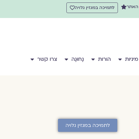
 האתר
לתמיכה במגזין גלויה
מיניות
הורות
נָחוּגָה
צרו קשר
לתמיכה במגזין גלויה