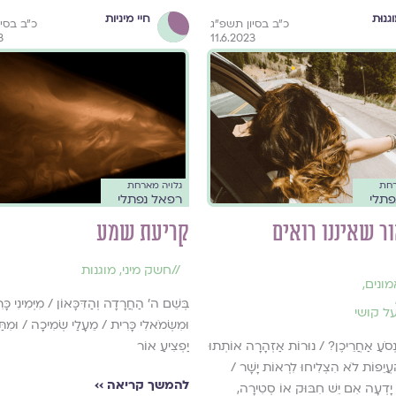
גנוּת
חיי מיניות
כ״ב בסיון תשפ״ג
כ״ב בסיו
3
11.6.2023
רחת
גלויה מארחת
פתלי
רפאל נפתלי
ר שאיננו רואים
קריעת שמע
//
חשק מיני
,
מוגנות
מונים
,
בְּשֵׁם ה' הַחֲרָדָה וְהַדִּכָּאוֹן / מִיְּמִינִי כָּ
ל קושי
וּמִשְּׂמֹאלִי כָּרִית / מֵעָלַי שְׂמִיכָה / וּמִתַּ
ְסֹעַ אַחֲרֵיכֶן? / נוּרוֹת אַזְהָרָה אוֹתְתוּ
יַפְצִיעַ אוֹר
ָעֲיֵפוֹת לֹא הִצְלִיחוּ לִרְאוֹת יָשָׁר /
להמשך קריאה ››
א יָדְעָה אִם יֵשׁ חִבּוּק אוֹ סְטִירָה,