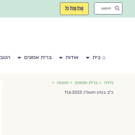
ילוג
Search
תוכן
הַכֹּל מִכֹּל כֹּל
...
⌂ בית
אודות
ברית אמונים
השבע
גלויה
ברית אמונים
מוגנוּת
כ״ב בסיון תשפ״ג 11.6.2023