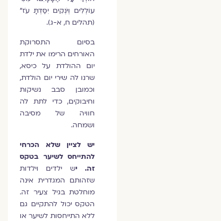
עוֹלְלִים וְיֹנְקִים יִסַּדְתָּ עֹז"
(תהלים ח, א-ג).
בסיום התסרוקת
האורחים הרימו את ילדת
יום ההולדת על כיסא,
שרנו לה שירי יום הולדת,
וכמובן סבב נשיקות
וחיבוקים, כדי לתת לה
חוויה של מסיבה
ושמחה.
יש לציין שלא הכרחי
להתייחס לשיער בטקס
זה. י
ש ילדים וילדות
שזהותם המגדרית אינה
מוחלטת בגיל צעיר זה.
הטקס יכול להתקיים גם
ללא התייחסות לשיער או