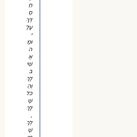
חַ
סְ
דְּךָ
עָלָ
י
וּמָ
ה
אָ
שִׁי
ב
לָךְ
וְהַ
כֹּל
שֶׁ
לָּךְ
,
לְךָ
שָׁ