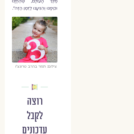
מֶלֶךְ הָעוֹלָם, שֶׁהֶחֱיָנוּ
וקִיּמָנוּ וְהִגִּיעָנוּ לַזְּמַן הַזֶּה".
צילום: תמר בהרב טרונצ'ו
רוצה
לקבל
עדכונים