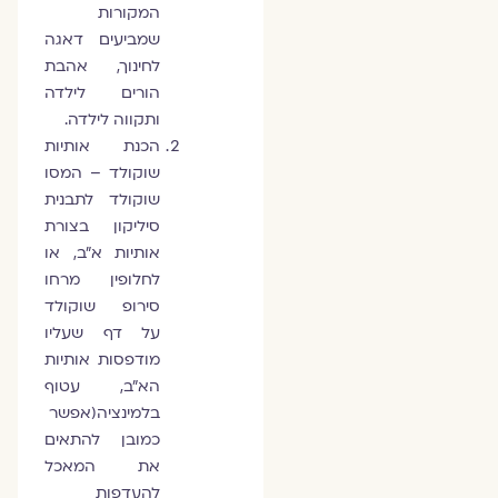
המקורות
שמביעים דאגה
לחינוך, אהבת
הורים לילדה
ותקווה לילדה.
הכנת אותיות
שוקולד – המסו
שוקולד לתבנית
סיליקון בצורת
אותיות א"ב, או
לחלופין מרחו
סירופ שוקולד
על דף שעליו
מודפסות אותיות
הא"ב, עטוף
בלמינציה(אפשר
כמובן להתאים
את המאכל
להעדפות