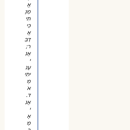
אֱ
מַנְ
תִּי
כִּי
אֲ
דַבֵּ
ר;
אֲנִ
י
עָנִ
יתִי
מְ
אֹ
ד.
אֲנִ
י
אָ
מַ