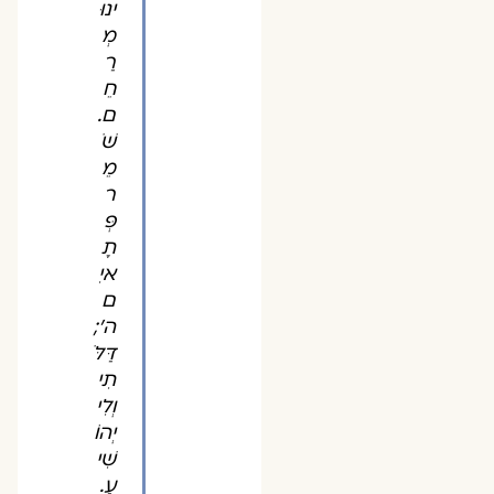
ינוּ
מְ
רַ
חֵ
ם.
שֹׁ
מֵ
ר
פְּ
תָ
איִ
ם
ה';
דַּלֹּ
תִי
וְלִי
יְהוֹ
שִׁי
עַ.