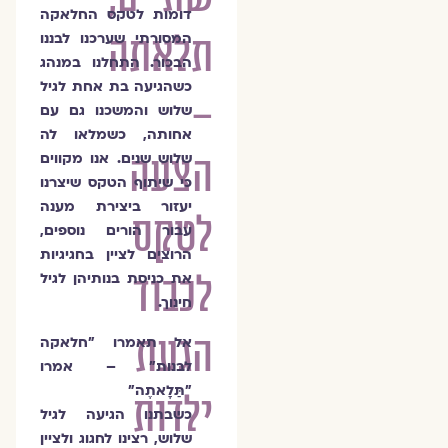
דומות לטקס החלאקה
תלאתה
המסורתי שערכנו לבננו
הבכור. התחלנו במנהג
כשהגיעה בת אחת לגיל
–
שלוש והמשכנו גם עם
אחותה, כשמלאו לה
הצעה
שלוש שנים.
אנו מקווים
כי שיתוף הטקס שיצרנו
יעזור ביצירת מענה
לטקס
עבור הורים נוספים,
הרוצים לציין בחגיגיות
לכבוד
את כניסת בנותיהן לגיל
חינוך.
הגעת
אל תאמרו "חלאקה
לבנות" – אמרו
"
תַּלָאתֶה
"
ילדות
כשבתנו הגיעה לגיל
שלוש, רצינו לחגוג ולציין