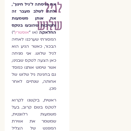
לגיל
את כניסתה ל'גיל חינוך',
ולתת לשלב מעבר זה
את אותן משמעות
שלוש
וחשיבות שהובעו בטקס
החלאקה
(או "
אופשרין
")
המסורתי שערכנו לאחיה
הבכור, כאשר הגיע הוא
לגיל שלוש. אני מניחה
כאן הצעה לטקס שבנינו,
אשר שימש אותנו כמסד
גם בחגיגת גיל שלוש של
אחותה, שנתיים לאחר
מכן.
ראשית, ביקשנו לקרוא
לטקס בשם קרוב, בעל
משמעות רלוונטית,
שמשמר את אווירת
המפגש של הצליל