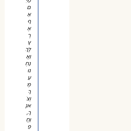
מַיִ
ם
אַ
ף
אֶ
רֶ
ץ
לָךְ
וַאֲ
נַחְ
נוּ
עַ
מְּ
ךָ
וְצֹ
אנֶ
ךָ,
וַחֲ
פֵ