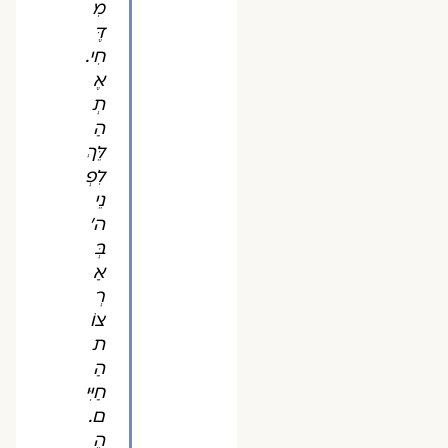
מִ
דֶּ
חִי.
אֶ
תְ
הַ
לֵּךְ
לִפְ
נֵי
ה'
בְּ
אַ
רְ
צוֹ
ת
הַ
חַיִּי
ם.
הֶ