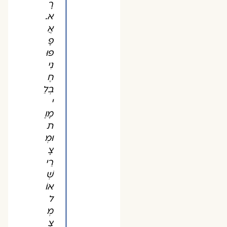
רָ
א.
אֲ
פָ
פוּ
נִי
חֶ
בְלֵ
י
מָוֶ
ת
וּמְ
צָ
רֵי
שְׁ
אוֹ
ל
מְ
צָ