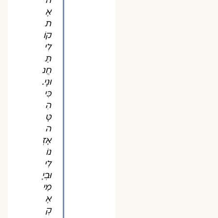
ה'
אֶ
ת
קוֹ
לִי
תַּ
חֲנ
וּנָי.
כִּי
הִ
טָּ
ה
אָזְ
נוֹ
לִי
וּבְיָ
מַי
אֶ
קְ