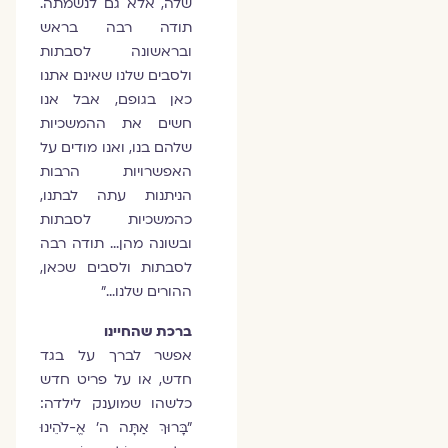
שלה, אלא גם לנשמתה.
תודה רבה בראש
ובראשונה לסבתות
ולסבים שלנו שאינם אתנו
כאן בגופם, אבל אנו
חשים את ההמשכיות
שלהם בנו, ואנו מודים על
האפשרויות הרבות
הניתנות עתה לבתנו,
כהמשכיות לסבתות
ובשונה מהן… תודה רבה
לסבתות ולסבים שכאן,
ההורים שלנו…"
ברכת שהחיינו
אפשר לברך על בגד
חדש, או על פריט חדש
כלשהו שמוענק לילדה:
"בָּרוּךְ אַתָּה ה' אֱ-לֹהֵינוּ