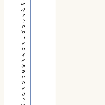
אוּ
נִי;
צָ
רָ
ה
וְיָגוֹ
ן
אֶ
מְ
צָ
א.
וּבְ
שֵׁ
ם
ה'
אֶ
קְ
רָ