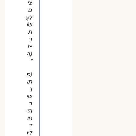
צִי
ם
לַעֲ
שֹוֹ
ת
רְ
צוֹ
נֶךָ
"
(מ
תו
ך
שי
ר
היי
חו
ד
ליו