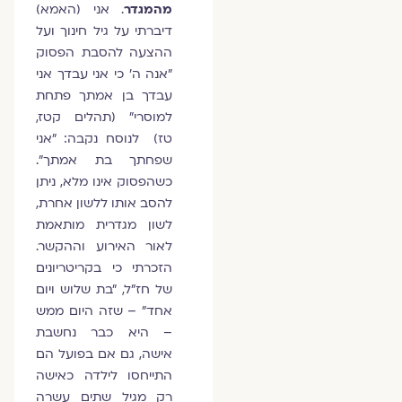
מהמגדר
. אני (האמא)
דיברתי על גיל חינוך ועל
ההצעה להסבת הפסוק
"אנה ה' כי אני עבדך א‍ני
עבדך בן אמתך פתחת
למוסרי" (תהלים קטז,
טז) לנוסח נקבה: "אני
שפחתך בת אמתך".
כשהפסוק אינו מלא, ניתן
להסב אותו ללשון אחרת,
לשון מגדרית מותאמת
לאור האירוע וההקשר.
הזכרתי כי בקריטריונים
של חז"ל, "בת שלוש ויום
אחד" – שזה היום ממש
– היא כבר נחשבת
אישה, גם אם בפועל הם
התייחסו לילדה כאישה
רק מגיל שתים עשרה