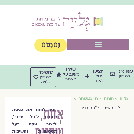
וג
וכן
תפריט
הַכֹּל מִכֹּל כֹּל
שלחו
שו מינוי
הציעו
לתמיכה
משוב על
למגזין
תוכן
במגזין
האתר
לאתר
גלויה
גלויה
הורות
חיי משפחה
י״ח באייר - ל״ג בעומר
אחת,
רצינו לחגוג את כניסת
הרבנית
בנותינו ל'גיל חינוך',
שרה
וליצור טקס בעל
שתיים,
סגל־כץ
משמעויות וחשיבות