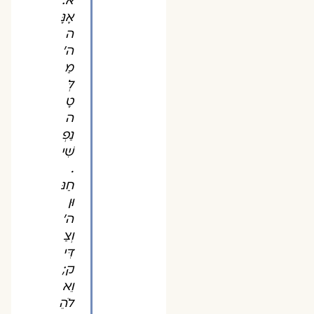
א:
אָנָּ
ה
ה'
מַ
לְּ
טָ
ה
נַפְ
שִׁי
.
חַנּ
וּן
ה'
וְצַ
דִּי
ק;
וֵא
לֹהֵ