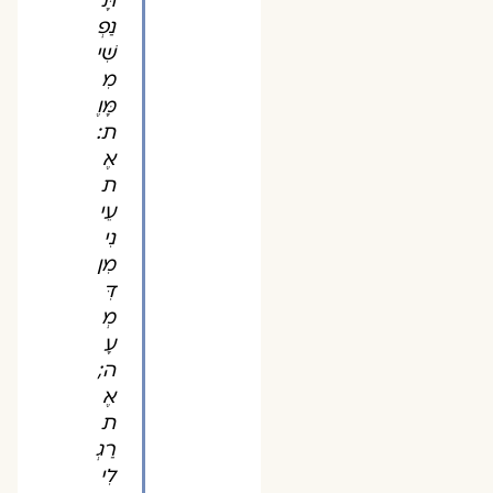
תָּ
נַפְ
שִׁי
מִ
מָּוֶ
ת:
אֶ
ת
עֵי
נִי
מִן
דִּ
מְ
עָ
ה;
אֶ
ת
רַגְ
לִי