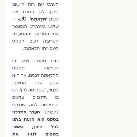
הערבי עם רוח היישוב
הישן. לכן בחרנו את
השם
'תַּלָאתֶה'
تَلَاتِة
–
שלוש בערבית, המשמר
את החריזה וההטעמה
הקרובה לשם הטקס
המסורתי 'חלאקה'.
בנינו מעמד שיש בו
השראה מטקס
החלאקה לבנים, אך הוא
טקס נפרד המיועד
לבנות, 'טקס משלהן', ויש
בו חילופים עדינים
והתאמות למה שנדרש
להבנתנו.
הערך המרכזי
בטקס הוא הגעת בתנו
לגיל חינוך, כאשר
במקום לגזוז את