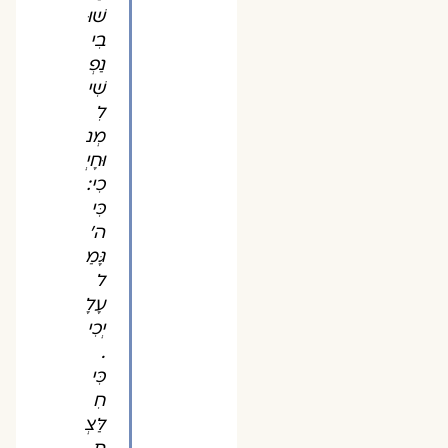
שׁוּ
בִי
נַפְ
שִׁי
לִ
מְנ
וּחָיְ
כִי:
כִּי
ה'
גָּמַ
ל
עָלָ
יְכִי
.
כִּי
חִ
לַּצְ