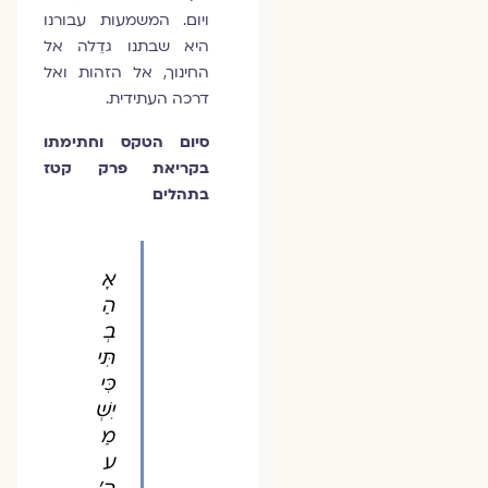
ויום. המשמעות עבורנו
היא שבתנו גדֵלה אל
החינוך, אל הזהות ואל
דרכה העתידית.
סיום הטקס וחתימתו
בקריאת פרק קטז
בתהלים
אָ
הַ
בְ
תִּי
כִּי
יִשְׁ
מַ
ע