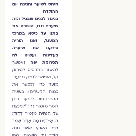
היחס לשיער וחגיגת יום
ההולדת
בניגוד לבנים שבגיל הזה
שיערם נגזז, הושבנו את
בתנו על כיסא במרכז
המעגל, ואנו הוריה
סירקנו את שיערה
בעדינות ועשינו לה
תסרוקת יפה
(אפשר
להיעזר בתרסיס לסירוק
קל, ואפשר לסרק מבעוד
מועד כדי למזער את
כמות הקשרים). בשעת
ההתייחסות לשיער ניתן
לומר מזמור זה: "לַמְנַצֵּחַ
עַל הַגִּתִּית מִזְמוֹר לְדָוִד:
ה' אֲ-דֹנֵינוּ מָה אַדִּיר שִׁמְךָ
בְּכָל הָאָרֶץ אֲשֶׁר תְּנָה
הוֹדְךָ עַל הַשָּׁמָיִם: מִפִּי