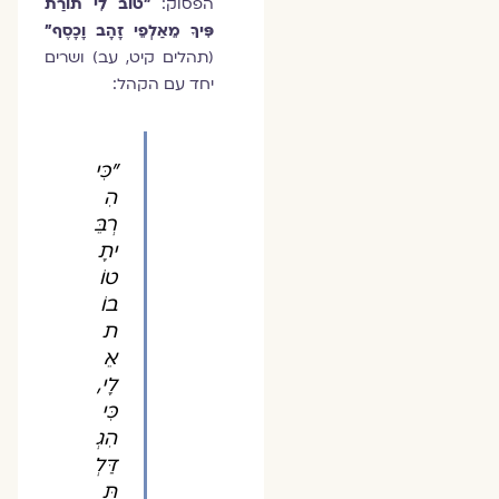
הפסוק:
"טוֹב לִי תוֹרַת
פִּיךָ מֵאַלְפֵי זָהָב וָכָסֶף"
(תהלים קיט, עב) ושרים
יחד עם הקהל:
"כִּי
הִ
רְבֵּ
יתָ
טוֹ
בוֹ
ת
אֵ
לָי,
כִּי
הִגְ
דַּלְ
תָּ