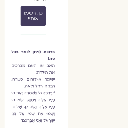
כן, רשמו
אותי!
ברכות (ניתן לומר בכל
עת)
האב או האם מברכים
את הילדה:
ישימך א-לוהים כשרה,
רבקה, רחל ולאה.
"יְבָרֶכְךָ ה' וְיִשְׁמְרֶךָ, יָאֵר ה'
פָּנָיו אֵלֶיךָ וִיחֻנֶּךָּ, יִשָּׂא ה'
פָּנָיו אֵלֶיךָ וְיָשֵׂם לְךָ שָׁלוֹם:
וְשָׂמוּ אֶת שְׁמִי עַל בְּנֵי
יִשְׂרָאֵל וַאֲנִי אֲבָרְכֵם"