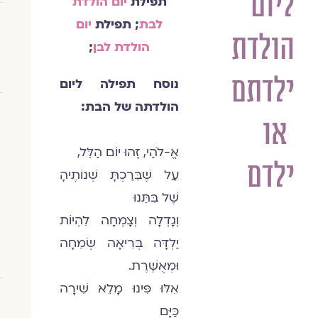
ליום
תפילת
יום הולדת
לבת
; תפילת
יום
הולדת
הולדת לבן
;
ילדתם
נוסח תפילה ליום
הולדתה של הבת:
או
אֱ-לֹהַי, זֶהוּ יוֹם הַלֵּל,
ילדם
עַל שֶׁבֵּרַכְתָּ שְׁנוֹתֶיהָ
שֶׁל בִּתֵּנוּ
וְגָדְלָה וְצָמְחָה לִהְיוֹת
יַלְדָּה בְּרִיאָה שְׂמֵחָה
וּמְאֻשֶּׁרֶת.
אִלּוּ פִּינוּ מָלֵא שִׁירָה
כַּיָּם