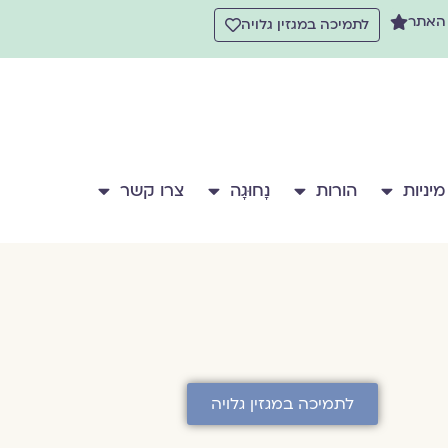
 האתר
לתמיכה במגזין גלויה
מיניות
הורות
נָחוּגָה
צרו קשר
לתמיכה במגזין גלויה