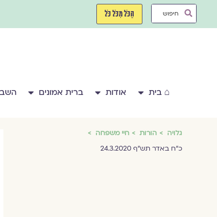
ילוג
Search
תוכן
הַכֹּל מִכֹּל כֹּל
...
⌂ בית
אודות
ברית אמונים
השבע
גלויה
הורות
חיי משפחה
כ"ח באדר תש"ף 24.3.2020