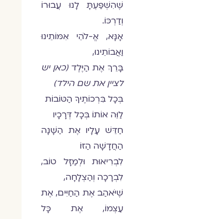
שֶׁהִשְׁפַּעְתָּ לָנוּ עֲבוּרוֹ
וְדַרְכּוֹ.
אָנָּא, אֱ-לֹהֵי אִמּוֹתֵינוּ
וַאֲבוֹתֵינוּ,
בָּרֵךְ אֶת הַיֶּלֶד
(כאן יש
לציין את שם הילד)
בְּכָל בִּרְכוֹתֶיךָ הַטּוֹבוֹת
לַוֵּה אוֹתוֹ בְּכָל דְּרָכָיו
חַדֵּשׁ עָלָיו אֶת הַשָּׁנָה
הַחֲדָשָׁה הַזּוֹ
לִבְרִיאוּת וּלְמַזָּל טוֹב,
לִבְרָכָה וְהַצְלָחָה,
שֶׁיֹּאהַב אֶת הַחַיִּים, אֶת
עַצְמוֹ, אֶת כָּל