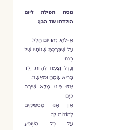
נוסח תפילה ליום
הולדתו של הבן:
אֱ-לֹהַי, זֶהוּ יוֹם הַלֵּל,
עַל שֶׁבֵּרַכְתָּ שְׁנוֹתָיו שֶׁל
בְּנֵנוּ
וְגָדַל וְצָמַח לִהְיוֹת יֶלֶד
בָּרִיא שָׂמֵחַ וּמְאֻשָּׁר.
אִלּוּ פִּינוּ מָלֵא שִׁירָה
כַּיָּם
אֵין אָנוּ מַסְפִּיקִים
לְהוֹדוֹת לְךָ
עַל כָּל הַשֶּׁפַע