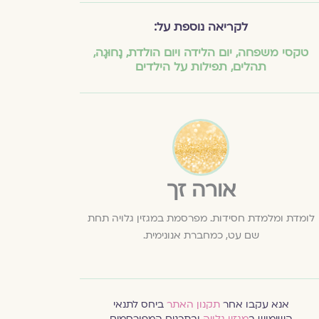
לקריאה נוספת על:
טקסי משפחה
,
יום הלידה ויום הולדת
,
נָחוּגָה
,
תהלים
,
תפילות על הילדים
אורה זך
לומדת ומלמדת חסידות. מפרסמת במגזין גלויה תחת
שם עט, כמחברת אנונימית.
אנא עקבו אחר
תקנון האתר
ביחס לתנאי
השימוש ב
מגזין גלויה
ובתכנים המפורסמים