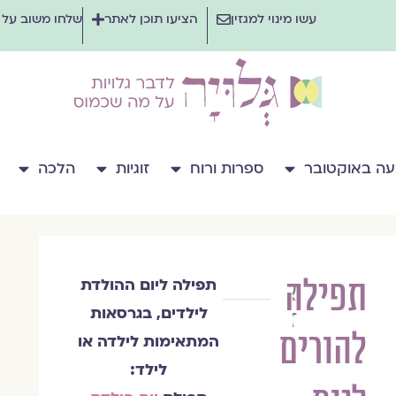
עשו מינוי למגזין
הציעו תוכן לאתר
שלחו משוב על
ה באוקטובר
ספרות ורוח
זוגיות
הלכה
תפילה
תפילה ליום ההולדת
אורה
לילדים, בגרסאות
זך
להורים
המתאימות לילדה או
לילד: