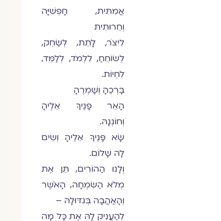
אֲמִתִּית, חָפְשִׁיָּה
וְחֵרוּתִית
לִיצֹר, לָתֵת, לְשַׂחֵק,
לְשׂוֹחֵחַ, לִלְמֹד, לְלַמֵּד,
לִחְיוֹת.
בָּרְכֶהָ וְשָׁמְרֶהָ
הָאֵר פָּנֶיךָ אֵלֶיהָ
וְחוֹנְנָהּ.
שָׂא פָּנֶיךָ אֵלֶיהָ וְשִׂים
לָהּ שָׁלוֹם.
וְלָנוּ הַהוֹרִים, תֵּן אֶת
מְלֹא הַשִּׂמְחָה, הָאֹשֶׁר
וְהָאַהֲבָה בְּגִדּוּלָהּ –
לְהַעֲנִיק לָהּ אֶת כָּל מָה