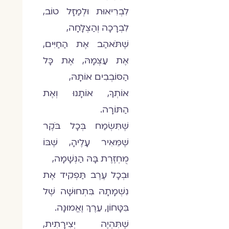
לִבְרִיאוּת וּלְמַזָּל טוֹב,
לִבְרָכָה וְהַצְלָחָה,
שֶׁתֹּאהַב אֶת הַחַיִּים,
אֶת עַצְמָהּ, אֶת כָּל
הַסּוֹבְבִים אוֹתָהּ,
אוֹתְךָ, אוֹתָנוּ וְאֶת
הַתּוֹרָה.
שֶׁתִּשְׂמַח בְּכָל בֹּקֶר
שֶׁמֵּאִיר עָלֶיהָ, שֶׁבּוֹ
מֻחְזֶרֶת בָּהּ הַנְּשָׁמָה,
וּבְכָל עֶרֶב תַּפְקִיד אֶת
נִשְׁמָתָהּ בִּתְחוּשָׁה שֶׁל
בִּטָּחוֹן, עֵרֶךְ וֶאֱמוּנָה.
שֶׁתִּהְיֶה יְצִירָתִית,