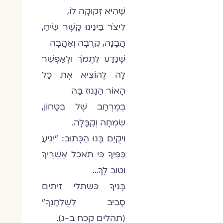
שֶׁהִיא זְקוּקָה לוֹ,
לִיצֹר בֵּינֵינוּ קֶשֶׁר שִׂיחַ,
הֲבָנָה, קִרְבָה וְאַהֲבָה
שֶׁנֵּדַע לִתְמֹךְ וּלְאַפְשֵׁר
לָהּ לְהוֹצִיא אֶת כָּל
הָאוֹר הַגָּנוּז בָּהּ
בְּמֶרְחָב שֶׁל בִּטָּחוֹן,
שִׂמְחָה וְקַבָּלָה.
וִיקֻיַּם בָּנוּ הַכָּתוּב: ״יְגִיעַ
כַּפֶּיךָ כִּי תֹאכֵל אַשְׁרֶיךָ
וְטוֹב לָךְ…
בָּנֶיךָ כִּשְׁתִלֵי זֵיתִים
סָבִיב לְשֻׁלְחָנֶךָ"
(תהלים קכח ב-ג).