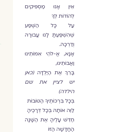
אֵין אָנוּ מַסְפִּיקִים
לְהוֹדוֹת לְךָ
עַל כָּל הַשֶּׁפַע
שֶׁהִשְׁפַּעְתָּ לָנוּ עֲבוּרָהּ
וְדַרְכָּהּ.
אָנָּא, אֱ-לֹהֵי אִמּוֹתֵינוּ
וַאֲבוֹתֵינוּ,
בָּרֵךְ אֶת הַיַּלְדָּה
(כאן
יש לציין את שם
הילדה)
בְּכָל בִּרְכוֹתֶיךָ הַטּוֹבוֹת
לַוֵּה אוֹתָהּ בְּכָל דְּרָכֶיהָ
חַדֵּשׁ עָלֶיהָ אֶת הַשָּׁנָה
הַחֲדָשָׁה הַזּוֹ