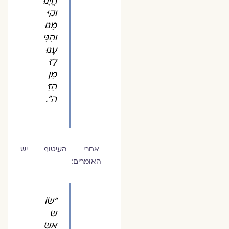
חֱיָנוּ
וקִיּ
מָנוּ
והִגִּי
עָנוּ
לַזּ
מַן
הַזֶּ
ה".
אחרי העיטוף יש
האומרים:
"שׂוֹ
שׂ
אָשִׂ