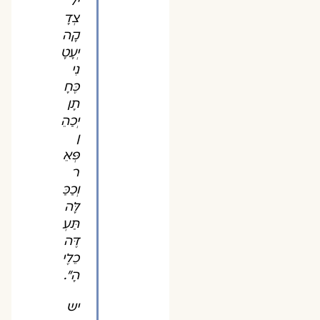
יל
צְדָ
קָה
יְעָטָ
נִי
כֶּחָ
תָן
יְכַהֵ
ן
פְּאֵ
ר
וְכַכַּ
לָּה
תַּעְ
דֶּה
כֵלֶי
הָ".
יש