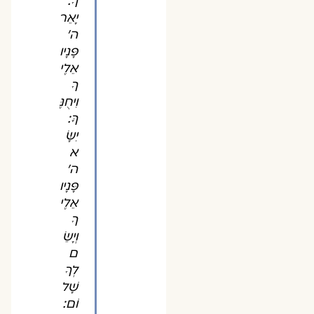
ךָ:
יָאֵר
ה'
פָּנָיו
אֵלֶי
ךָ
וִיחֻנֶּ
ךָּ:
יִשָּׂ
א
ה'
פָּנָיו
אֵלֶי
ךָ
וְיָשֵׂ
ם
לְךָ
שָׁל
וֹם: