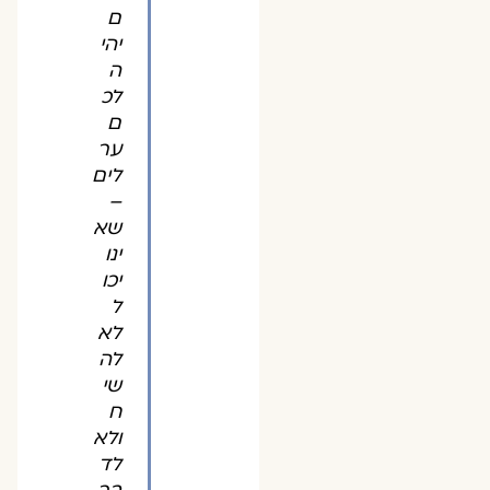
ם
יהי
ה
לכ
ם
ער
לים
–
שא
ינו
יכו
ל
לא
לה
שי
ח
ולא
לד