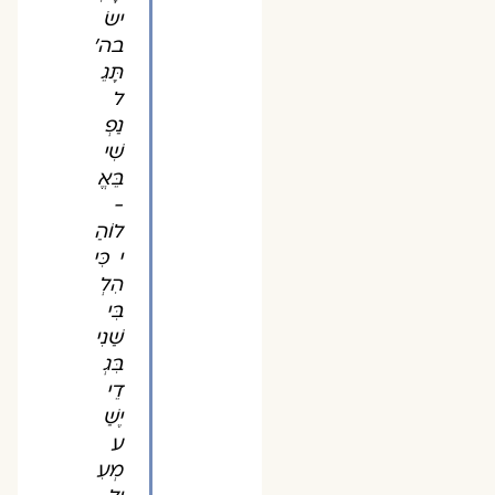
ישׂ
בה'
תָּגֵ
ל
נַפְ
שִׁי
בֵּאֱ
-
לוֹהַ
י כִּי
הִלְ
בִּי
שַׁנִי
בִּגְ
דֵי
יֶשַׁ
ע
מְעִ