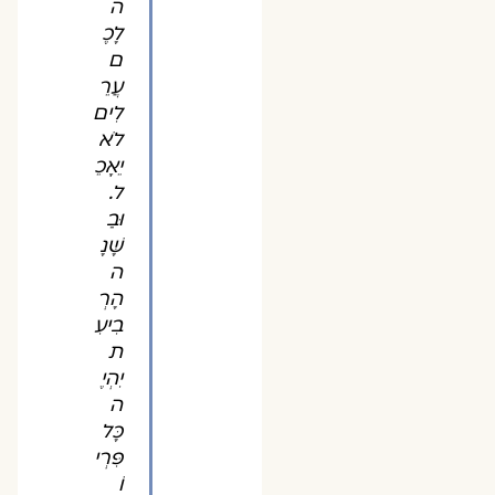
ה
לָכֶ
ם
עֲרֵ
לִים
לֹא
יֵאָכֵ
ל.
וּבַ
שָּׁנָ
ה
הָרְ
בִיעִ
ת
יִהְיֶ
ה
כָּל
פִּרְי
וֹ