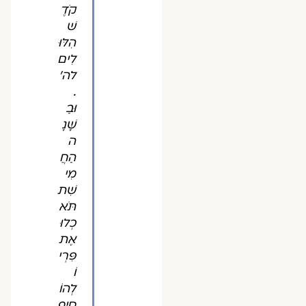
קֹדֶ
שׁ
הִלּוּ
לִים
לה'
.
וּבַ
שָּׁנָ
ה
הַחֲ
מִי
שִׁת
תֹּא
כְלוּ
אֶת
פִּרְי
וֹ
לְהוֹ
סִיף