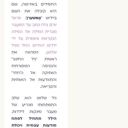
החסידים באירופה, שם
היא קיבלה את השֵם
ביידיש '
אָפּשערן
'.
פרופ׳
יורם בילו כתב על המעבר
מברית המילה אל המילה
הנקראת ונאמרת על ידי
ילדים יהודיים החל מגיל
שלוש
, המהווה את
ראשית ׳גיל החינוך׳
והכניסה המסורתית
הוותיקה אל ה׳חדר׳
והתוודעות אל האותיות
והקריאה.
גיל שלוש הוא שלב
התפתחותי מכריע של
מעבר מינקות לילדות.
הילד מתחיל לפתח
מודעות עצמית ויכולת