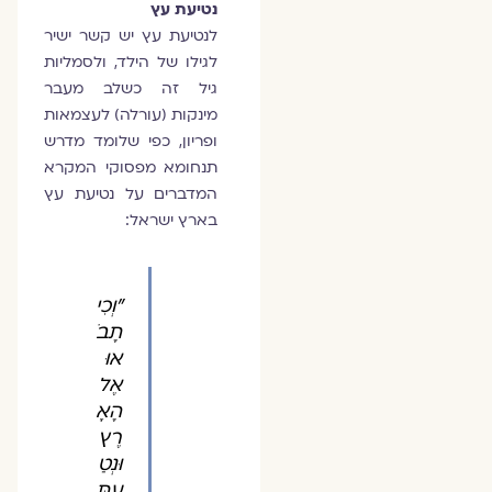
נטיעת עץ
לנטיעת עץ יש קשר ישיר
לגילו של הילד, ולסמליות
גיל זה כשלב מעבר
מינקות (עורלה) לעצמאות
ופריון, כפי שלומד מדרש
תנחומא מפסוקי המקרא
המדברים על נטיעת עץ
בארץ ישראל:
"וְכִי
תָבֹ
אוּ
אֶל
הָאָ
רֶץ
וּנְטַ
עְתֶּ