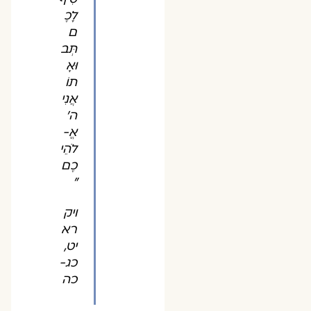
לָכֶ
ם
תְּב
וּאָ
תוֹ
אֲנִי
ה'
אֱ-
לֹהֵי
כֶם
"
ויק
רא
יט,
כג-
כה