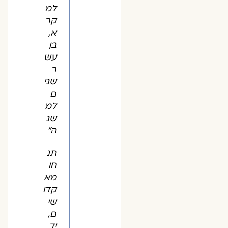
למ
קר
א,
בן
עש
ר
שני
ם
למ
שנ
ה"
תנ
חו
מא
קדו
שי
ם,
יד