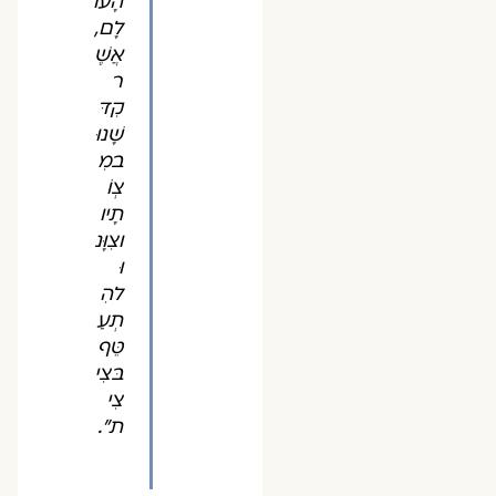
הָעוֹ
לָם,
אֲשֶׁ
ר
קִדּ
שָׁנוּ
במִ
צְוֹ
תָיו
וצִוָּנ
וּ
להִ
תְעַ
טֵּף
בּצִי
צִי
ת".