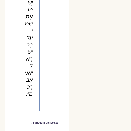
וְשָׂ
מוּ
אֶת
שְׁמִ
י
עַל
בְּנֵי
יִשְׂ
רָאֵ
ל
וַאֲנִי
אֲבָ
רְכֵ
ם".
ברכות נוספות: