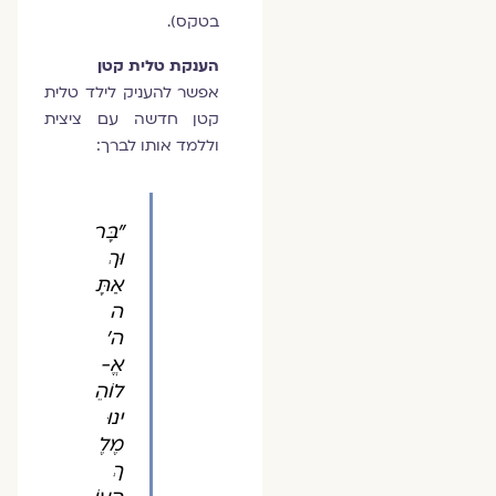
בטקס).
הענקת טלית קטן
אפשר להעניק לילד טלית
קטן חדשה עם ציצית
וללמד אותו לברך:
"בָּר
וּךְ
אַתָּ
ה
ה'
אֱ-
לוֹהֵ
ינוּ
מֶלֶ
ךְ