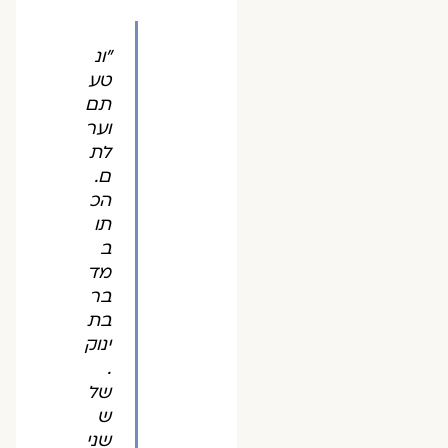
"ונ
טע
תם
וער
לת
ם.
הכ
תו
ב
מד
בר
בת
ינוק
.
של
ש
שני