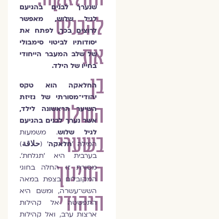
שנערך לבנים בהגיעם
להכניס
לגיל שלוש, מאפשר
לרוצים בכך, לפתח את
יסודותיו לביטוי סימבולי
את
של שלב המעבר הייחודי
בחייו של הילד.
בן
החלאקה הוא טקס
יהודי־מסורתי של גזיזת
השלוש
השיער הראשונה לילד,
אשר נערך לבנים בהגיעם
לגיל שלוש
. משמעות
בשערי
המילה '
חלאקה
' (
حلاقة
)
בערבית היא 'תגלחת'.
החינוך
מסורת זו החלה בחוגי
המקובלים בצפת במאה
השש־עשרה, ומשם היא
היהודי
התפשטה אל קהילות
ארצות ערב, ואל קהילות