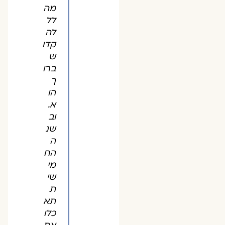
מה
לל
לה
קדו
ש
ברו
ך
הו
א.
וב
שנ
ה
הח
מי
שי
ת
תא
כלו