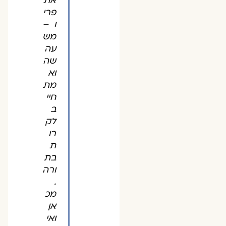
את
פרי
ו –
מש
עה
שה
וא
מת
חיי
ב
לק
רו
ת
בת
ורה
.
מכ
אן
ואי