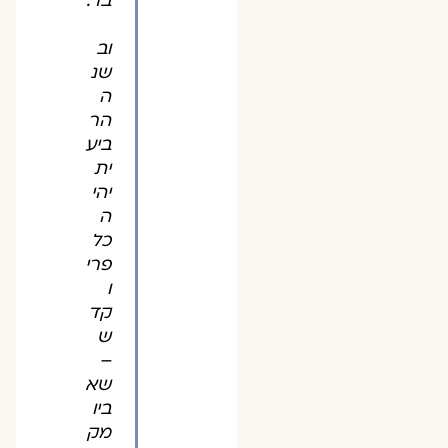
בר.
וב
שנ
ה
הר
ביע
ית
יהי
ה
כל
פרי
ו
קד
ש
–
שא
ביו
מק