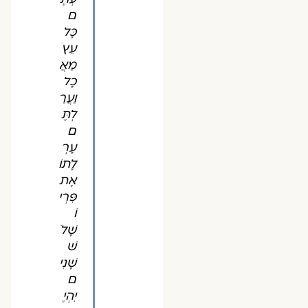
ם
כָּל
עֵץ
מַאֲ
כָל
וַעֲרַ
לְתֶּ
ם
עָרְ
לָתוֹ
אֶת
פִּרְי
וֹ
שָׁלֹ
שׁ
שָׁנִי
ם
יִהְיֶ