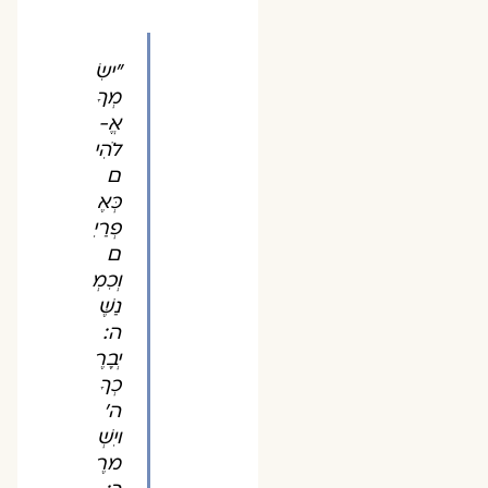
"ישִׂ
מְךָ
אֱ-
לֹהִי
ם
כְּאֶ
פְרַיִ
ם
וְכִמְ
נַשֶּׁ
ה:
יְבָרֶ
כְךָ
ה'
ויִשְׁ
מרֶ