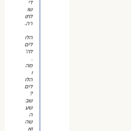
די
שו
לתו
רה.
הלו
לים
לה'
.
מה
ו
הלו
לים
?
שב
שע
ה
שה
וא