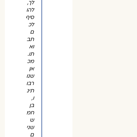
לך,
להו
סיף
לכ
ם
תב
וא
תו.
מכ
אן
שנו
רבו
תינ
ו,
בן
חמ
ש
שני
ם