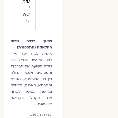
עיה
ו
סא
, י
פסוקי ברכה טרום
החלאקה (התספורת)
מומלץ לברך את הילד
לפני המעשה הסמלי של
גזירת השיער. את הברכות
והפסוקים אפשר לחלק
בין בני המשפחה, הסבא
והסבתא, האחים, הדודים
וכדומה, ובנוסף לשתף
את הקהל בקריאה
משותפת.
ברכת הבנים: