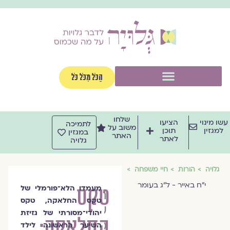
וג
וכן
תפריט
הַכֹּל מִכֹּל כֹּל
שלחו
שו מינוי
הציעו
לתמיכה
משוב על
למגזין
תוכן
במגזין
האתר
לאתר
גלויה
גלויה
הורות
חיי משפחה
י״ח באייר - ל״ג בעומר
טקס
מעמדו הלא־פורמלי של
הרבנית
טקס החלאקה, טקס
שרה
יהודי־מסורתי של גזיזת
החלאקה:
סגל־כץ
השיער הראשונה לילד