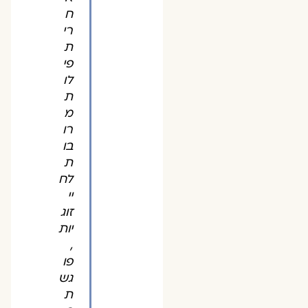
ח
רי
ת
פי
לו
ת
מ
רו
בו
ת
לח
יי
זוג
יות
,
פו
גש
ת