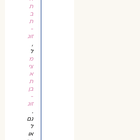
ת
ב
ת
-
זוג
,
ל
מ
צי
א
ת
בן
-
זוג
.
גם
ל
או