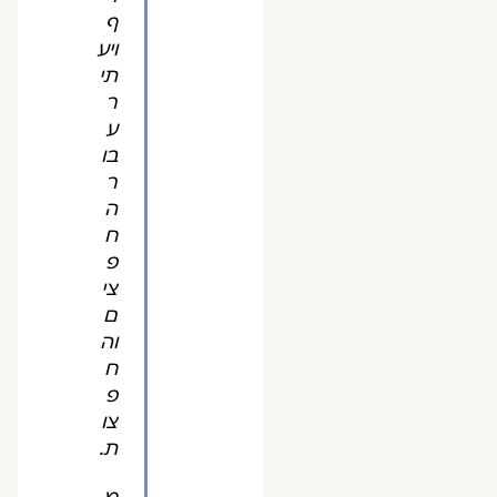
ף
ויע
תי
ר
ע
בו
ר
ה
ח
פ
צי
ם
וה
ח
פ
צו
ת.