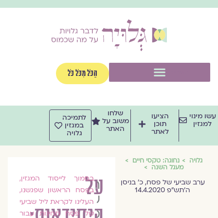
וג
וכן
תפריט
הַכֹּל מִכֹּל כֹּל
שלחו
שו מינוי
הציעו
לתמיכה
משוב על
למגזין
תוכן
במגזין
האתר
לאתר
גלויה
גלויה
נחוגה: טקסי חיים
מעגל השנה
על
בסמוך לייסוד המגזין,
הרבנית
ערב שביעי של פסח, כ׳ בניסן
ה׳תש״פ 14.4.2020
בפסח הראשון שפגשנו,
שרה
העלינו לקראת ליל שביעי
היחידאות:
סגל־כץ
של פסח תחינות עבור