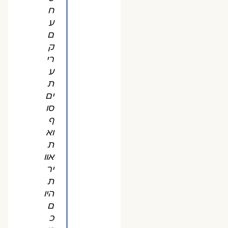
ח
ע
ם
ק
רי
ע
ת
ים
סו
ף
וא
ת
אוו
יר
ת
היו
ם
כ