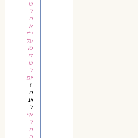
ש
ל
ה
א
ר"י
על
סו
דו
ש
ל
יום
ז
ה
וע
ל
איי
ל
ת
ה