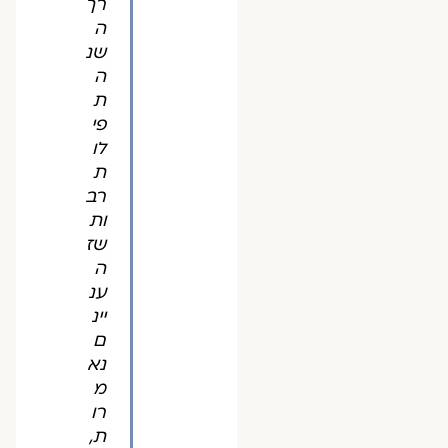
רך
ה
שנ
ה
ת
פי
לו
ת
רב
ות
שז
ה
ענ
יינ
ם
נא
מ
רו
ת,