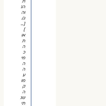
ת
הנ
וה
ג).
[…
]
או
ת
ה
כ
מי
ה
ה
ע
מו
ק
ה
שנ
תי