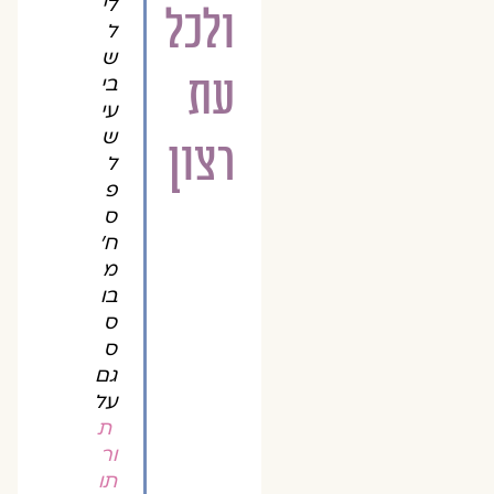
לי
ולכל
ל
ש
עת
בי
עי
ש
רצון
ל
פ
ס
ח'
מ
בו
ס
ס
גם
על
ת
ור
תו