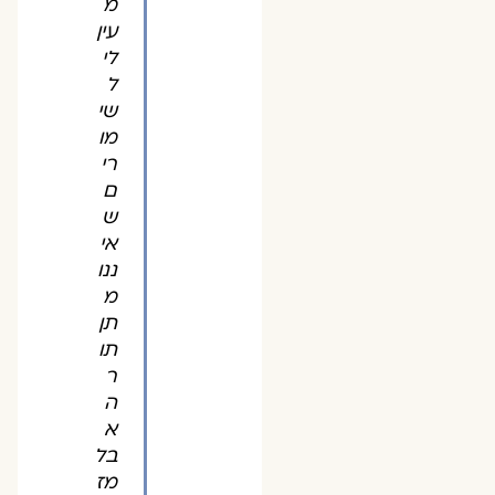
מ
עין
לי
ל
שי
מו
רי
ם
ש
אי
ננו
מ
תן
תו
ר
ה
א
בל
מז