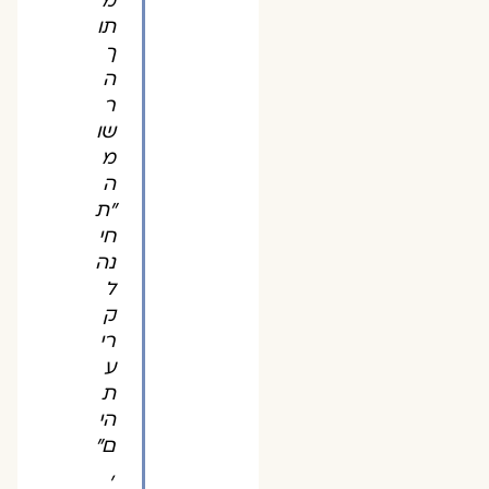
מ
תו
ך
ה
ר
שו
מ
ה
״ת
חי
נה
ל
ק
רי
ע
ת
הי
ם״
,