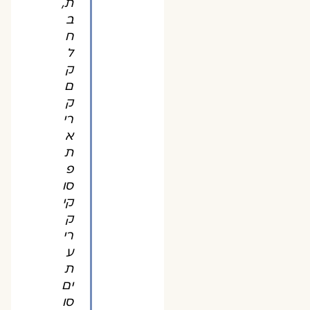
ת,
ב
ח
ל
ק
ם
ק
רי
א
ת
פ
סו
קי
ק
רי
ע
ת
ים
סו