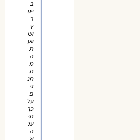
ב
ייפ
ר
ץ
וש
ווע
ת
ה
מ
ת
חנ
ני
ם
על
כך
תי
ענ
ה
א