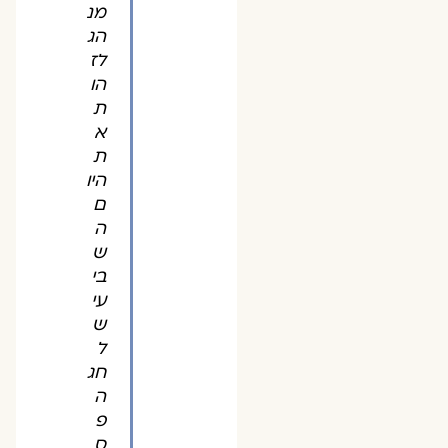
מנ
הג
לז
הו
ת
א
ת
היו
ם
ה
ש
בי
עי
ש
ל
חג
ה
פ
ס