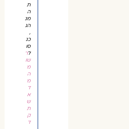
ת
ה
מנ
הג
,
כנ
סו
ל
ר
שו
מ
ה
מ
ד
א
ש
ת
ק
ד