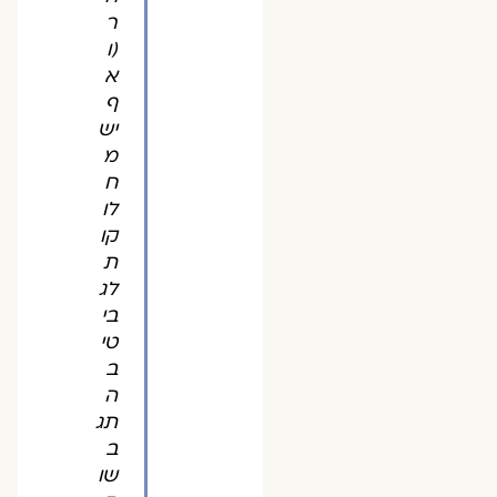
ר
(ו
א
ף
יש
מ
ח
לו
קו
ת
לג
בי
טי
ב
ה
תג
ב
שו