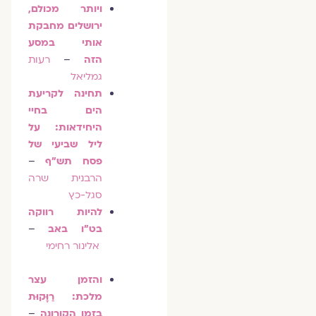
ויותר מכולם,
ירושלים מחבקת
אותי במסע
הזה
–
רעות
גמליאל
תחינה לקריעת
הים בחיי
היחידאות: על
ליל שביעי של
פסח תש״ף
–
הרבנית שרה
סגל-כץ
להיות רווקה
בט"ו באב
–
אלינור רחימי
והזמן עצר
מלכת: רַוָּקוּת
בזמן הקורונה
–