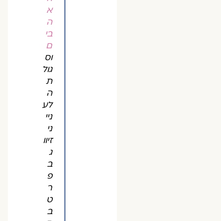
א
ה
בי
ם
וס
גול
ת
ה
לע
ניי
ני
זיוו
ג
ב
פ
ר
ט
ב