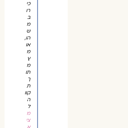
כי
רו
ב
מ
ש
הו,
או
מ
ץ
מ
תו
ך
ת
קוו
ה
ל
מ
צי
א