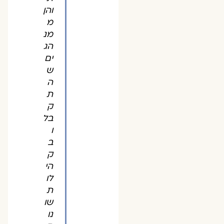
והן
מ
מנ
הג
ים
ש
ה
ת
ק
בל
ו
ב
ק
הי
לו
ת
שו
נו