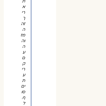
ת
א
רי
ך
זה
ה
מז
וה
ה
ע
ם
ק
רי
ע
ת
ים
סו
ף.
ל