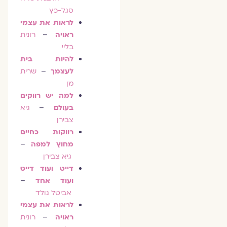
סגל-כץ
לראות את עצמי
ראויה
–
רונית
בליי
להיות בית
לעצמך
–
שרית
מן
למה יש רווקים
בעולם
–
גיא
צבירן
רווקות כחיים
מחוץ למפה
–
גיא צבירן
דייט ועוד דייט
ועוד אחד
–
אביטל גולד
לראות את עצמי
ראויה
–
רונית