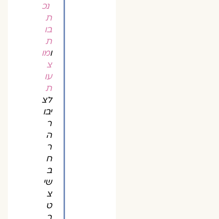
נכ
ת
בו
ת
ו
מו
צ
עו
ת
לצ
יבו
ר
ה
ר
ח
ב
שי
צ
ט
ר