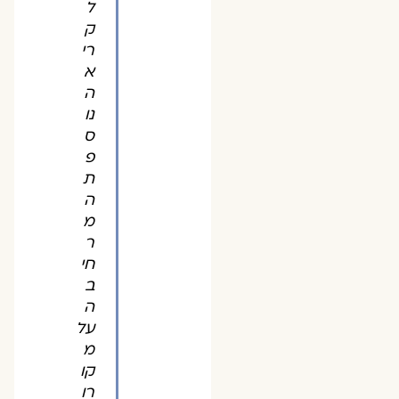
ל
ק
רי
א
ה
נו
ס
פ
ת
ה
מ
ר
חי
ב
ה
על
מ
קו
רו