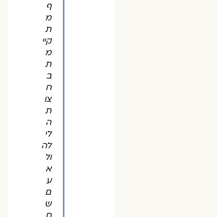
ף
מ
ת
קיי
מ
ת
ב
ח
צו
ת
ה
לי
לה
ול
א
ע
ם
ש
ח