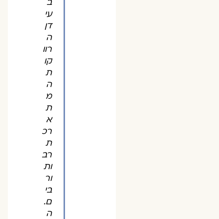
ב
עי
דן
ה
רוו
קו
ת
ה
מ
ת
א
רכ
ת
רב
ות
ור
בי
ם.
ה