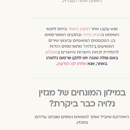
האוניברסיטה העברית.
אנא עקבו אחר
תקנון האתר
ביחס לתנאי
השימוש ב
מגזין גלויה
ובתכנים המפורסמים
בו. הטקסטים הפואטיים וביצועי שירים
המופיעים ב׳גלויה׳ מתפרסמים הודות
להסדרת זכויות היוצרות והיוצרים ב
אקו״ם
.
באם נפלה שגגה ויש לתקן פרסום כלשהו
באתר, אנא
שלחו לנו הודעה
.
במילון המונחים של מגזין
גלויה כבר ביקרת?
האינדקס שיוביל אותך לנושאים נוספים שנכתב עליהם
במגזין.