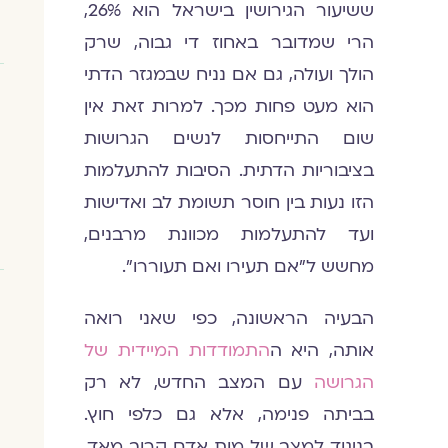
ששיעור הגירושין בישראל הוא 26%,
הרי שמדובר באחוז די גבוה, שרק
הולך ועולה, גם אם נניח שבמגזר הדתי
הוא מעט פחות מכך. למרות זאת אין
שום התייחסות לנשים הגרושות
בציבוריות הדתית. הסיבות להתעלמות
הזו נעות בין חוסר תשומת לב ואדישות
ועד להתעלמות מכוונת מרבנים,
מחשש ל"אם תעירו ואם תעוררו".
הבעיה הראשונה, כפי שאני רואה
אותה, היא ה
התמודדות המיידית של
הגרושה
עם המצב החדש, לא רק
בביתה פנימה, אלא גם כלפי חוץ.
בניגוד למצב של מות אדם קרוב מאד,