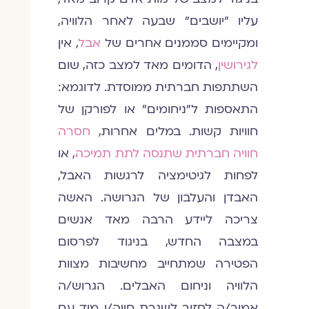
עליו "יושבים" שבעה לאחר הלוויה,
ומקיימים סממנים אחרים של
אבל
, אין
לגירושין
, הדומים מאד למצב כזה, שום
השתתפות חברתית ממוסדת. לדוגמא:
התאספות ל"ניחומים" או לפורקן של
חוויות קשות. במלים אחרות,
חסרה
חוויה חברתית שתנסה לתת תמיכה
, או
לפחות לגיטימציה לרגשות האבל,
האבדן והעלבון של הגרושה. האשה
צריכה ליידע הרבה מאד אנשים
במצבה החדש, בניגוד לפרסום
הפטירה שמתחייב מחשיבות מצוות
הלוויה וניחום האבלים. הגרוש/ה
אמור/ה לחזור לשגרת חייה/ו מיד עם