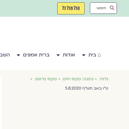
ילוג
Search
תוכן
הַכֹּל מִכֹּל כֹּל
...
⌂ בית
אודות
ברית אמונים
השבע
גלויה
נחוגה: טקסי חיים
טקסי גירושין
ט"ו באב תש"ף 5.8.2020