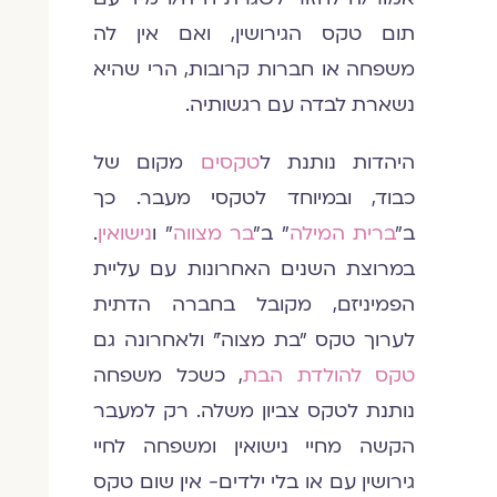
תום טקס הגירושין, ואם אין לה
משפחה או חברות קרובות, הרי שהיא
נשארת לבדה עם רגשותיה.
היהדות נותנת ל
טקסים
מקום של
כבוד, ובמיוחד לטקסי מעבר. כך
ב״
ברית המילה
״ ב״
בר מצווה
״ ו
נישואין
.
במרוצת השנים האחרונות עם עליית
הפמיניזם, מקובל בחברה הדתית
לערוך טקס ״בת מצוה״ֿ ולאחרונה גם
טקס להולדת הבת
, כשכל משפחה
נותנת לטקס צביון משלה. רק למעבר
הקשה מחיי נישואין ומשפחה לחיי
גירושין עם או בלי ילדים- אין שום טקס