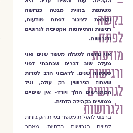
–
הקהילה עמו והשיח עליו. היא
משתפת בזווית מבטה כגרושה
בקשה
וקוראת לציבור לפתח מודעות,
רגישות והתייחסות אקטיבית לגרושים
לפתח
ולגרושות.
מודעות
אני גרושה למעלה מעשר שנים ואני
מעלה שוב דברים שכתבתי לפני
ורגישות
כשמונה שנים. לדאבוני הרב למרות
שאחוז הגירושין רק עולה, וגיל
לגרושים
המתגרשים הולך ויורד- אין שינויים
ממשיים בקהילה הדתית.
ולגרושות
ברצוני להעלות מספר בעיות הקשורות
לנשים הגרושות הדתיות. מאחר