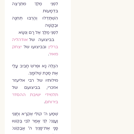
לִפְנֵי מֶלֶךְ מִתְרַצֶּה
בִּדְמָעוֹת
הִשְׁתַּדְּלוּ וְהַרְבּוּ תְּחִנָּה
וּבַקָּשָׁה
לִפְנֵי מֶלֶךְ אֵל רָם וְנִשָּׂא
בביצועה של
אודהליה
ברלין
ובביצועו של
יצחק
מאיר
.
הִגָּלֶה נָא וּפְרֹשׂ חָבִיב עָלַי
אֶת סֻכַּת שְׁלוֹמָךְ.
מילותיו של רבי אליעזר
אזכרי, בביצועם של
תלמידי ישיבת ההסדר
בירוחם
.
שְׁמַע ה' קוֹלִי אֶקְרָא וְחָנֵּנִי
וַעֲנֵנִי׃ לְךָ אָמַר לִבִּי בַּקְּשׁוּ
פָנָי אֶת־פָּנֶיךָ ה' אֲבַקֵּשׁ׃