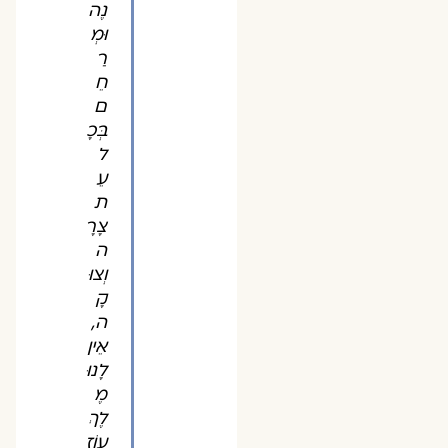
נֶה
וּמְ
רַ
חֵ
ם
בְּכָ
ל
עֵ
ת
צָרָ
ה
וְצוּ
קָ
ה,
אֵין
לָנוּ
מֶ
לֶךְ
עוֹזֵ