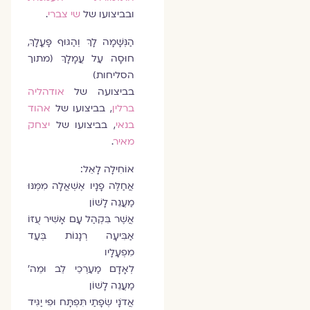
ובביצועו של
שי צברי
.
הַנְּשָׁמָה לָךְ וְהַגּוּף פָּעֳלָךְ,
חוּסָה עַל עֲמָלָךְ (מתוך
הסליחות)
בביצועה של
אודהליה
ברלין
, בביצועו של
אהוד
בנאי
, בביצועו של
יצחק
מאיר
.
אוֹחִילָה לָאֵל:
אֲחַלֶּה פָנָיו אֶשְׁאֲלָה מִמֶּנּוּ
מַעֲנֵה לָשׁוֹן
אֲשֶׁר בִּקְהַל עָם אָשִׁיר עֻזּוֹ
אַבִּיעָה רְנָנוֹת בְּעַד
מִפְעָלָיו
לְאָדָם מַעַרְכֵי לֵב וּמֵה'
מַעֲנֵה לָשׁוֹן
אֲדֹנָי שְׂפָתַי תִּפְתָּח וּפִי יַגִּיד