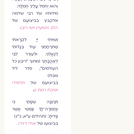
וְהוּא יַחְמֹל עָלַיִךְ חֶמְלָה
מילותיו של רבי שלמה
אלקבץ בביצועם של
הלב והמעיין וישי ריבו
.
וְשִׁוִּיתִי יְיָ לִקְרָאתִי
שֶׁתְּרַחֲמֵנִי עוד בְּגָלוּתִי
לְגָאֳלֵנִי. וּלְעורֵר לִבִּי
לְאַהֲבָתֶךָ (מתוך "ריבון כל
העולמים", סדר ליל
שבת)
בביצועם של
תלמידי
ישיבת רמת גן
.
תְּרַנֵּנָּה שְׂפָתַי כִּי
אֲזַמְּרָה־לָּךְ וְנַפְשִׁי אֲשֶׁר
פָּדִיתָ׃ (תהילים ע"א, כ"ג)
בביצועו של
אודי דוידי
.