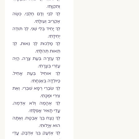
וְתִקְוָתִי.
לְךָ לִבִּי וְדַם חֶלְבִּי. כְּשֶׂה
אַקְרִיב וְעולָתִי.
לְךָ יָחִיד בְּלִי שֵׁנִי. לְךָ תּודֶה
יְחִידָתִי.
לְךָ מַלְכוּת לְךָ גֵּאוּת. לְךָ
תֵּאות תְּהִלָּתִי.
לְךָ עֶזְרָה בְּעֵת צָרָה. הֱיֵה
עֶזְרִי בְּצָרָתִי.
לְךָ אוחִיל בְּעֵת אָחִיל.
כַּיּולֵדָה בְאַנְחָתִי.
לְךָ שִׂבְרִי רְפָא שִׁבְרִי. וְאֶת
צִירִי וּמַכָּתִי.
לְךָ אֶהֱמֶה וְלא אֶדְמֶה.
עֲדֵי תָאִיר אֲפֵלָתִי.
לְךָ נֶצַח בְּךָ אֶבְטָח. וְאַתָּה
הוּא אֱיָלוּתִי.
לְךָ אֶזְעַק בְּךָ אֶדְבַּק. עֲדֵי