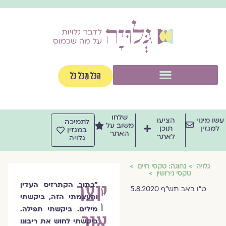
ילוג
תוכן
תפריט
הַכֹּל מִכֹּל כֹּל
שלחו
עשו מינוי
הציעו
לתמיכה
משוב על
למגזין
תוכן
במגזין
האתר
לאתר
גלויה
גלויה
נחוגה: טקסי חיים
טקסי גירושין
יוצר
"בתוך הקתרזיס העדין
רות
ט"ו באב תש"ף 5.8.2020
והעצמתי הזה, ביקשתי
חסין
מילים. ביקשתי תפילה.
אור
ביקשתי לחוש את ריבונו