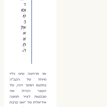
ר
וְסוֹ
מֵ
ךְ
אֶלָּ
א
אָ
תָּ
ה.
אני מרגישה שיש גילוי
מיוחד של הקב"ה
במקום הנמוך הזה, של
השבר הגדול. איני
מבקשת לצייר תמונה
אידיאלית של "ואני קרבת