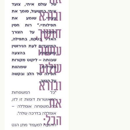
של עולם איתי, צועד
ובורא
איתי במשעול, סומך את
צעדיי, שומע את
תפילותיי." רות חסין
חושך,
מסבירה על הצורך
האדיר בטקס, בתפילה,
עושה
המיועדים לעת הגירושין
ומשתפת בהצעה
שבנתה – ליקוט מקורות
שלום
ותפילות, שמהוות
תפילה של הלב ובקשה
ובורא
על הטוב.
"כל המשפחות
את
המאושרות דומות זו לזו,
כל משפחה אומללה –
אומללה בדרכה שלה".
הכל:
ההגעה למעמד מתן הגט