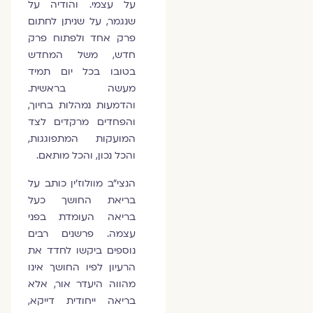
על עצמי. והודיה על
שנגמר, על שניתן לחתום
פרק אחד ולפתוח פרק
חדש, משל המחדש
בטובו בכל יום תמיד
מעשה בראשית.
והדמעות נמהלות בחיוך,
והפחדים מרקדים לצד
המועקות המתפוגגות,
והכל נכון, והכל מותאם.
הנצי"ב מוולוז'ין כותב על
בריאת החושך כעל
בריאה העומדת בפני
עצמה. פרשנים רבים
נוספים ביקשו לחדד את
הרעיון לפיו החושך אינו
מהווה היעדר אור, אלא
בריאה ייחודית דייקא,