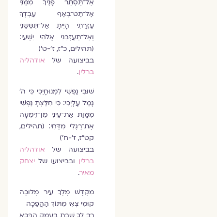
אַל־תַּסְתֵּר פָּנֶיךָ מִמֶּנִּי
אַל־תַּט־בְּאַף עַבְדֶּךָ
עֶזְרָתִי הָיִיתָ אַל־תִּטְּשֵׁנִי
וְאַל־תַּעַזְבֵנִי אֱלֹהֵי יִשְׁעִי׃
(תהילים, כ"ז, ז'-ט')
בביצועה של
אודהליה
ברלין
.
שׁוּבִי נַפְשִׁי לִמְנוּחָיְכִי כִּי ה'
גָּמַל עָלָיְכִי׃ כִּי חִלַּצְתָּ נַפְשִׁי
מִמָּוֶת אֶת־עֵינִי מִן־דִּמְעָה
אֶת־רַגְלִי מִדֶּחִי׃ (תהילים,
קט"ז, ז'-ח')
בביצועה של
אודהליה
ברלין
ובביצועו של
יצחק
מאיר
.
מִקְדָּשׁ מֶלֶךְ עִיר מְלוּכָה
קוּמִי צְאִי מִתּוֹךְ הַהֲפֵכָה
רַב לָךְ שֶׁבֶת בְּעֵמֶק הַבָּכָא