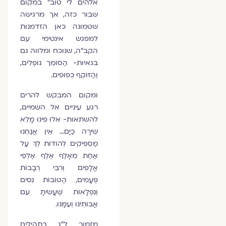
אלהים לי טוב" במקום
שבור כזה, אך מרגישה
שטמונה כאן הזדמנות
למפגש אינטימי עם
הקב"ה, שנוכח ומלווה גם
בגאיות- הַסּוֹמֵך נוֹפְלִים,
וְהַזּוֹקֵף כְּפוּפִים.
ומקום המבקש להרים
רגע עיניים אל השמיים,
להשתאות- אִלוּ פִינוּ מָלֵא
שִירָה כַיָּם… אֵין אֲנַחְנוּ
מַסְפִּיקִים לְהוֹדוֹת לְךָ עַל
אַחַת מֵאָלֶף אֶלֶף אַלְפֵי
אֲלָפִים וְרִבֵּי רְבָבוֹת
פְּעָמִים, הַטּוֹבוֹת נִסִּים
וְנִפְלָאוֹת שֶׁעָשִׂיתָ עִם
אֲבוֹתֵינוּ וְעִמָּנוּ.
מזמור ל"ג בתהילים