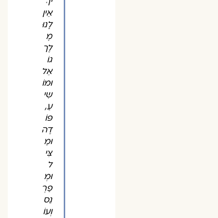
יךָ
אֵין
לָנוּ
מֶ
לֶך
גוֹ
אֵל
וּמוֹ
שִי
עַ,
פּוֹ
דֶה
וּמַ
צִּי
ל
וּמְ
פַרְ
נֵס
וְעוֹ