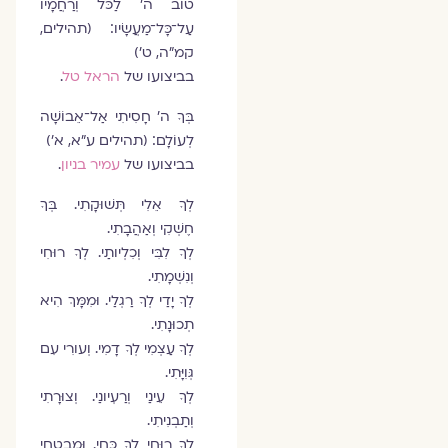
טוֹב ה' לַכֹּל וְרַחֲמָיו
עַל־כָּל־מַעֲשָׂיו׃ (תהילים,
קמ"ה, ט')
בביצועו של
הראל טל
.
בְּךָ ה' חָסִיתִי אַל־אֵבוֹשָׁה
לְעוֹלָם׃ (תהילים ע"א, א')
בביצועו של
עמיר בניון
.
לְךָ אֵלִי תְּשׁוּקָתִי. בְּךָ
חֶשְׁקִי וְאַהֲבָתִי.
לְךָ לִבִּי וְכִלְיותַי. לְךָ רוּחִי
וְנִשְׁמָתִי.
לְךָ יָדַי לְךָ רַגְלַי. וּמִמָּךְ הִיא
תְכוּנָתִי.
לְךָ עַצְמִי לְךָ דָמִי. וְעורִי עִם
גְּוִיָּתִי.
לְךָ עֵינַי וְרַעְיונַי. וְצוּרָתִי
וְתַבְנִיתִי.
לְךָ רוּחִי לְךָ כּחִי. וּמִבְטָחִי