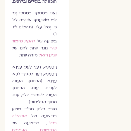
הנכון לך, במילים ובלחנים.
וַאֲנִי בְּחַסְדְּךָ בָטַחְתִּי יָגֵל
לִבִּי בִּישׁוּעָתֶךָ אָשִׁירָה לַה'
כִּי גָמַל עָלָי׃ (תהילים י"ג,
ו')
ביצועה של
להקת מזמור
שיר
נוגה יותר, לחנו של
יונתן רזאל
מודה יותר.
רַחֲמָנָא, דְעָנֵי לַעֲנִיֵּי עֲנֵינָא.
רַחֲמָנָא, דְעָנֵי לִתְבִירֵי לִבָּא,
עֲנֵינָא (הרחמן, העונה
לעניים, עננו. הרחמן,
העונה לשבורי הלב, עננו.
מתוך הסליחות).
מוכר בלחן חב"ד, מוצע
בביצועה של
אודהליה
ברלין
, בביצועה של
התזמורת העממית