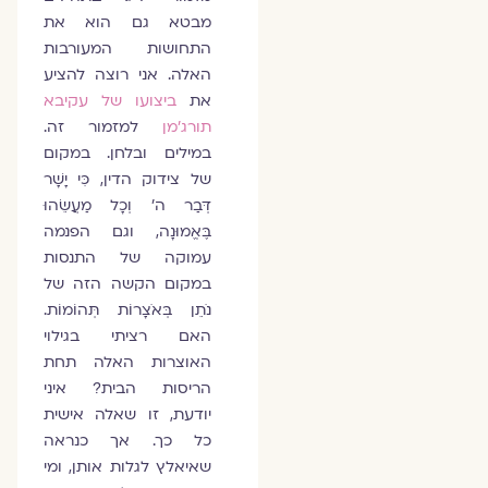
מבטא גם הוא את
התחושות המעורבות
האלה. אני רוצה להציע
את
ביצועו של עקיבא
תורג'מן
למזמור זה.
במילים ובלחן. במקום
של צידוק הדין, כִּי יָשָׁר
דְּבַר ה' וְכָל מַעֲשֵׂהוּ
בֶּאֱמוּנָה, וגם הפנמה
עמוקה של התנסות
במקום הקשה הזה של
נֹתֵן בְּאֹצָרוֹת תְּהוֹמוֹת.
האם רציתי בגילוי
האוצרות האלה תחת
הריסות הבית? איני
יודעת, זו שאלה אישית
כל כך. אך כנראה
שאיאלץ לגלות אותן, ומי