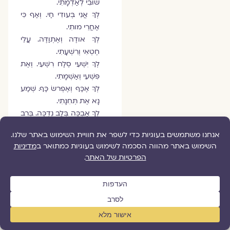
שׁוּבִי לְאַדְמָתִי.
לְךָ אֲנִי בְּעודִי חַי. וְאַף כִּי
אַחֲרֵי מותִי.
לְךָ אודֶה וְאֶתְוַדֶּה. עֲלֵי
חֶטְאִי וְרִשְׁעָתִי.
לְךָ יִשְׁעִי סְלַח רִשְׁעִי. וְאֶת
פִּשְׁעִי וְאַשְׁמָתִי.
לְךָ אֶכַּף וְאֶפְרשׂ כַּף. שְׁמַע
נָא אֶת תְּחִנָּתִי.
לְךָ אֶבְכֶּה בְּלֵב נִדְכֶּה. בְּרב
שִׂיחִי וְתוּגָתִי.
לְךָ חֶסֶד לְךָ חֶמְלָה. חֲמול
עַל כָּל תְּלָאותִי.
מילותיו של רבי אברהם
אבן עזרא, בביצועו של
מאיר בנאי
, בביצועה של
אודהליה ברלין
ובביצועו
של
ישי ריבו
.