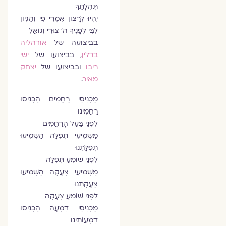
תְּהִלָּתֶךָ
יִהְיוּ לְרָצוֹן אִמְרֵי פִי וְהֶגְיוֹן
לִבִּי לְפָנֶיךָ ה' צוּרִי וְגוֹאֲלִ
בביצועה של
אודהליה
ברלין
, בביצועו של
ישי
ריבו
ובביצועו של
יצחק
מאיר
.
מַכְנִיסֵי רַחֲמִים הַכְנִיסוּ
רַחֲמֵינוּ
לִפְנֵי בַּעַל הָרַחֲמִים
מַשְׁמִיעֵי תְפִלָּה הַשְׁמִיעוּ
תְפִלָּתֵנוּ
לִפְנֵי שׁוֹמֵעַ תְּפִלָּה
מַשְׁמִיעֵי צְעָקָה הַשְׁמִיעוּ
צַעֲקָתֵנוּ
לִפְנֵי שׁוֹמֵעַ צְעָקָה
מַכְנִיסֵי דִּמְעָה הַכְנִיסוּ
דִמְעוֹתֵינוּ