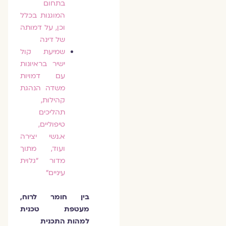
בתחום
המוגנות בכלל
וכן, על דמותה
של דינה
שמיעת קול
ישיר בראיונות
עם דמויות
משדה הנהגת
קהילות,
תהליכים
טיפוליים,
א.נשי יצירה
ועוד, מתוך
מדור ״גלוית
עיניים״
בין חומר לרוח,
מעטפת טכנית
למהות התכנית