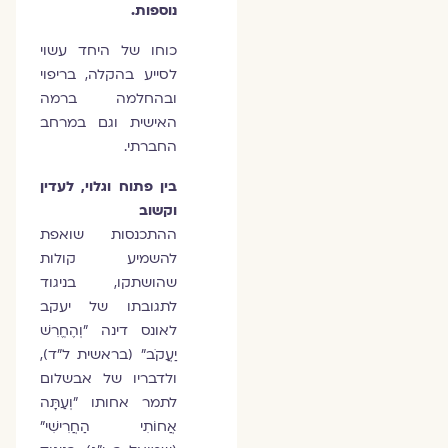
נוספות.
כוחו של היחד עשוי
לסייע בהקלה, בריפוי
ובהחלמה ברמה
האישית וגם במרחב
החברתי.
בין פתוח וגלוי, לעדין
וקשוב
ההתכנסות שואפת
להשמיע קולות
שהושתקו, בניגוד
לתגובתו של יעקב
לאונס דינה ״וְהֶחֱרִשׁ
יַעֲקֹב״ (בראשית ל״ד),
ולדבריו של אבשלום
לתמר אחותו ״וְעַתָּה
אֲחוֹתִי הַחֲרִישִׁי״