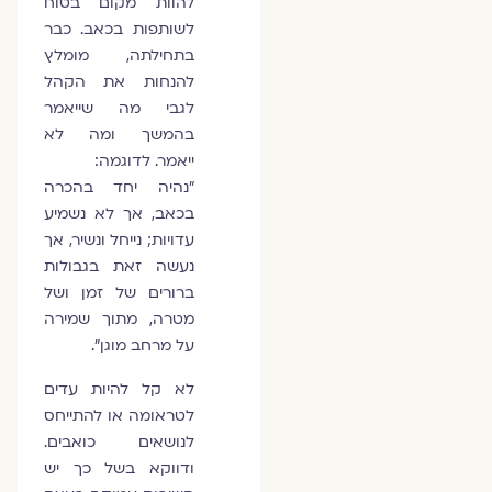
להוות מקום בטוח
לשותפות בכאב. כבר
בתחילתה, מומלץ
להנחות את הקהל
לגבי מה שייאמר
בהמשך ומה לא
ייאמר. לדוגמה:
״נהיה יחד בהכרה
בכאב, אך לא נשמיע
עדויות; נייחל ונשיר, אך
נעשה זאת בגבולות
ברורים של זמן ושל
מטרה, מתוך שמירה
על מרחב מוגן״.
לא קל להיות עדים
לטראומה או להתייחס
לנושאים כואבים.
ודווקא בשל כך יש