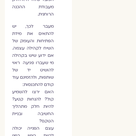
מעבודת ההכנה
הרוחנית.
מעבר לכך, יש
להתאים את מידת
הפתיחות והעומק של
השיח לקהילה עצמה.
אם ידוע שיש בקהילה
מי שעברו פגיעה ראוי
להושיט יד של
שותפות, ולהזמינם עוד
קודם להתכנסות:
האם ירצו להשמיע
קול? להנחות קטע?
להיות חלק מתהליך
החשיבה ובניית
הטקס?
עצם הפנייה יכולה
להיות ריפוי בפני