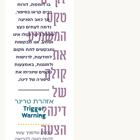
בו דוממת. דורות
טקס
רבים קראו בסיפור,
אך כאב הפגיעה
נדמה לעתים כעץ
המשמיע
שנופל ביער וקולו אינו
נשמע. אנו מבקשות
את
ומבקשים לתת מקום
למודעות, לרגישות
ולמוגנות, באמצעות
קולה
טקסים שינכיחו את
סיפורה של דינה.
של
אזהרת טריגר
דינה?:
Trigger
Warning
הצעה
התוכן שלפניך עשוי
להיות קשה לקריאה