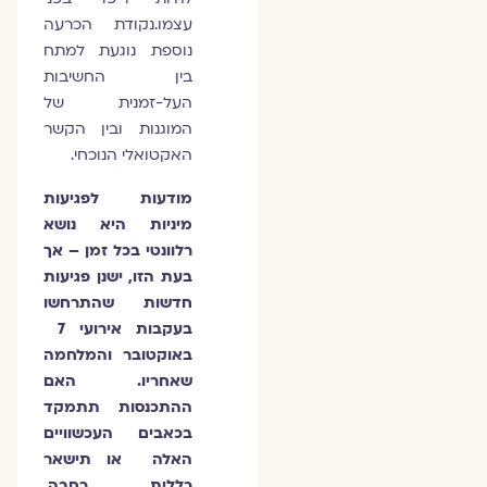
עצמו.נקודת הכרעה
נוספת נוגעת למתח
בין החשיבות
העל-זמנית של
המוגנות ובין הקשר
האקטואלי הנוכחי.
מודעות לפגיעות
מיניות היא נושא
רלוונטי בכל זמן – אך
בעת הזו, ישנן פגיעות
חדשות שהתרחשו
בעקבות אירועי 7
באוקטובר והמלחמה
שאחריו. האם
ההתכנסות תתמקד
בכאבים העכשוויים
האלה או תישאר
כללית, רחבה,