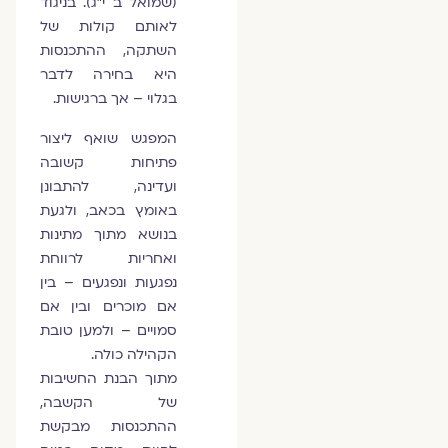
(שמואל ב י״ג). בניגוד
לאותם קולות של
השתקה, ההתכנסות
היא בחירה לדבר
בגלוי – אך ברגישות.
המפגש שואף ליצור
פתיחות קשובה
ועדינה, להתבונן
באומץ בכאב, ולגעת
בנושא מתוך מתינות
ואחריות לרווחת
נפגעות ונפגעים – בין
אם מוכרים ובין אם
סמויים – ולמען טובת
הקהילה כולה.
מתוך הבנת החשיבות
של הקשבה,
ההתכנסות מבקשת