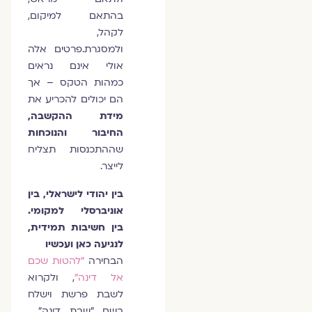
בהתאם למיקום,
לקהל,
ולמסגרת.פרטים אלה
אולי אינם נראים
כמהות הטקס – אך
הם יכולים להכריע את
מידת ההקשבה,
החיבור והנוכחות
שההתכנסות תצליח
לייצר.
בין יהודי לישראלי, בין
אוניברסלי למקומי.
בין חשיבות תמידית,
לנגיעה כאן ועכשיו
הבחירה
"להטות שכם
אל דינה"
, ולקרוא
לשבת פרשת וישלח
בשם ״שבת דינה״,