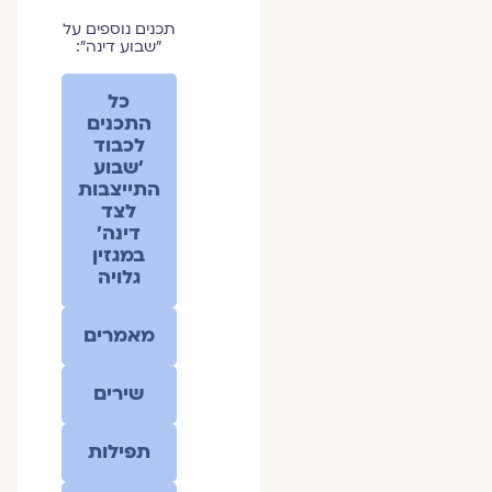
תכנים נוספים על
״שבוע דינה״:
כל
התכנים
לכבוד
׳שבוע
התייצבות
לצד
דינה׳
במגזין
גלויה
מאמרים
שירים
תפילות