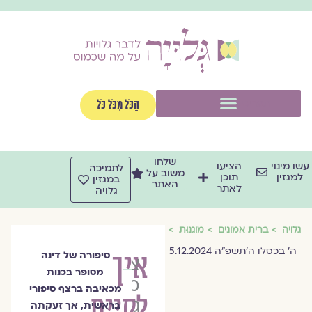
וג
וכן
תפריט
הַכֹּל מִכֹּל כֹּל
שלחו
שו מינוי
הציעו
לתמיכה
משוב על
למגזין
תוכן
במגזין
האתר
לאתר
גלויה
גלויה
ברית אמונים
מוגנוּת
ה׳ בכסלו ה׳תשפ״ה 5.12.2024
איך
סיפורה של דינה
צוות
מסופר בכנות
מגזין
מכאיבה ברצף סיפורי
לקיים
גלויה
בראשית, אך זעקתה