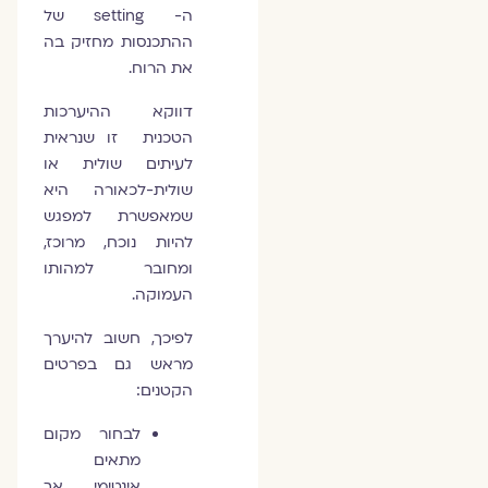
ה- setting של
ההתכנסות מחזיק בה
את הרוח.
דווקא ההיערכות
הטכנית זו שנראית
לעיתים שולית או
שולית-לכאורה היא
שמאפשרת למפגש
להיות נוכח, מרוכז,
ומחובר למהותו
העמוקה.
לפיכך, חשוב להיערך
מראש גם בפרטים
הקטנים:
לבחור מקום
מתאים
אינטימי אך