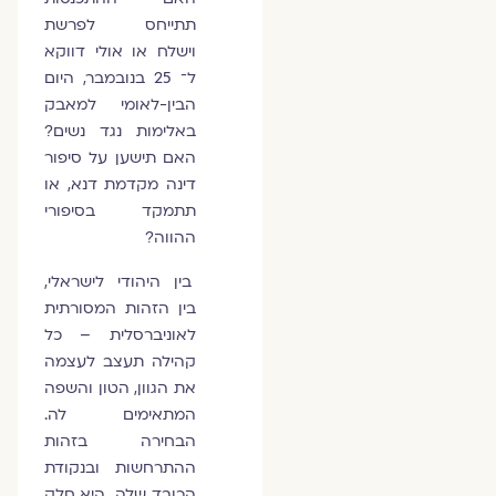
תתייחס לפרשת
וישלח או אולי דווקא
ל־ 25 בנובמבר, היום
הבין-לאומי למאבק
באלימות נגד נשים?
האם תישען על סיפור
דינה מקדמת דנא, או
תתמקד בסיפורי
ההווה?
בין היהודי לישראלי,
בין הזהות המסורתית
לאוניברסלית – כל
קהילה תעצב לעצמה
את הגוון, הטון והשפה
המתאימים לה.
הבחירה בזהות
ההתרחשות ובנקודת
הכובד שלה היא חלק