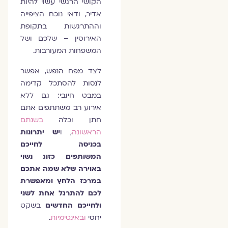
הקושי הרגשי עשוי להיות
אדיר, ודאי נוכח הציפייה
וההתרגשות בתקופת
האירוסין – שלכם ושל
המשפחות המעורבות.
לצד מפח הנפש, אפשר
לנסות להסתכל קדימה
במבט חיובי: גם ללא
אירוע רב משתתפים אתם
חתן וכלה
בשנתם
הראשונה
, ו
יש יתרונות
בכניסה לחייכם
המשותפים כזוג נשוי
באוירה שלא שמה אתכם
במרכז הלחץ ומאפשרת
לכם להתרגל אחת לשני
ולחייכם החדשים
בשקט
יחסי
ובאינטימיות
.