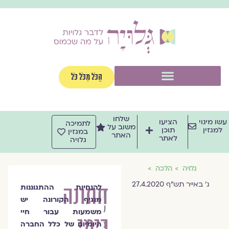
וג
וכן
תפריט
הַכֹּל מִכֹּל כֹּל
שלחו
שו מינוי
הציעו
לתמיכה
משוב על
למגזין
תוכן
במגזין
האתר
לאתר
גלויה
גלויה
הלכה
ג' באייר תש"ף 27.4.2020
חתונה
להנחיות ההתגוננות
הרבנית
מנגיף הקורונה יש
שרה
משמעות עבור חיי
בימי
סגל־כץ
היומיום של כלל החברה