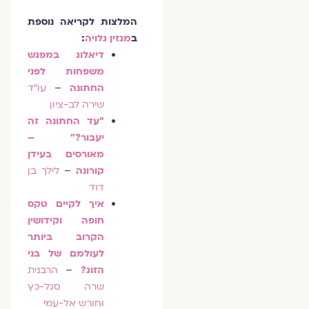
המלצות לקריאה נוספת
ב
מגזין גלויה
:
דיאלוג במפגש
משפחות לפני
החתונה
–
עו"ד
שירה לב-ציון
"עד החתונה זה
יעבור?" –
מאורסים בעידן
קורונה
–
לילך בן
דוד
איך לקיים טקס
חופה וקידושין
הקרוב ביותר
לעולמם של בני
הזוג?
–
הרבנית
שרה סגל-כץ
וחורש אל-עמי