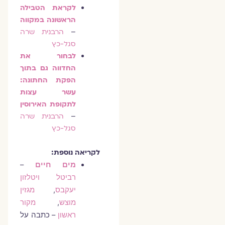
לקראת הטבילה
הראשונה במקווה
–
הרבנית שרה
סגל-כץ
לבחור את
החדווה גם בתוך
הפקת החתונה:
עשר עצות
לתקופת האירוסין
–
הרבנית שרה
סגל-כץ
לקריאה נוספת:
מים חיים
–
רביטל ויטלזון
יעקבס
,
מגזין
מוצש
,
מקור
ראשון
– כתבה על