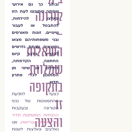
ובתוך כך גם אירועי
קורונה
שמחה שתוכננו לעת הזו
ונאלצו להידחות,
להתבטל או לעבור
–
שינויים. זוגות מאורסים
ובני משפחותיהם מצאו
השאלות
ומוצאים עצמם נדרשים
להכריע בדבר קיום
החתונה, הקדמתה,
שמלוות
דחייתה או שינוי מן
המתוכנן לכדי פתרון
חדש.
בתקופה
כצעד למניעת
זו
ההתפשטות של נגיף
הקורונה ובעקבות
ההנחיות המשתנות תדיר
והצעה
של משרד הבריאות,
אנו
נאלצים ונאלצות לשנות