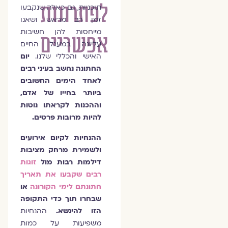
לפתרונות
תוכניות, גם כאלה שנקבעו
זמן רב מראש ושאנו
מייחסות להן חשיבות
אפשריים
עליונה במעגל החיים
האישי והכללי שלנו.
יום
החתונה נחשב בעיני רבים
לאחד הימים החשובים
ביותר בחייו של אדם,
וההכנות לקראתו נוטות
להיות מרובות פרטים.
ההנחיות לקיום אירועים
ולשמירת מרחק מציבות
דילמות רבות מול
זוגות
רבים שקבעו את תאריך
חתונתם לימי הקורונה
או
שבחרו תוך כדי התקופה
הזו להינשא.
ההנחיות
משפיעות על כמות