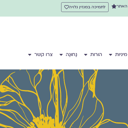
 האתר
לתמיכה במגזין גלויה
מיניות
הורות
נָחוּגָה
צרו קשר