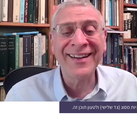
ות מסוג {צד שלישי} ולטעון תוכן זה.