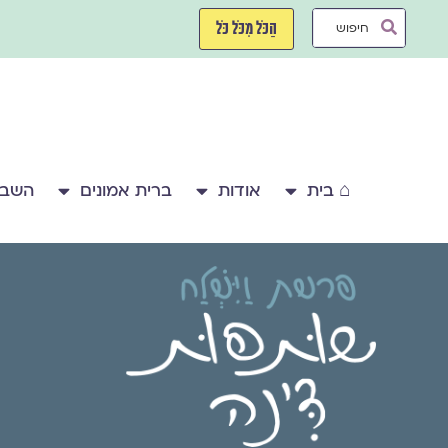
ילוג
Search
תוכן
הַכֹּל מִכֹּל כֹּל
...
⌂ בית
אודות
ברית אמונים
השבע