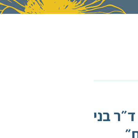
״ר בני
ח״