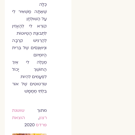
כַּלָּה
שֶׁאַתָּה מַשְׁאִיר לִי
עַל הַשּׁוּלְחָן
קוֹרֵא לִי לְהַאֲזִין
לִתְבוּנַת הַטְּיוּטוֹת
לְהַרְגִּישׁ קִרְבָה
וּנְיוּאַנְסִים שֶׁל בְּרִית
הַיּוֹמְיוֹם
מְגַלֶּה לִי אֵיךְ
הַחוֹשֵׁךְ יָכוֹל
לִפְעָמִים לִהְיוֹת
שִׂרְטוּטִים שֶׁל אוֹר
בִּלְתִּי מְמֻמָּשׁ
מתוך
שושנת
רצון
,
הוצאת
פרדס
2020