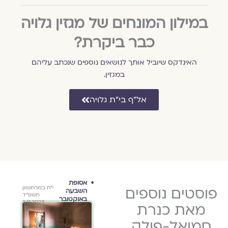
במילון המונחים של מגזין גלויה
כבר ביקרת?
האינדקס שיוביל אותך לנושאים נוספים שנכתב עליהם
במגזין.
אל״ף בי״ת גלויה
ספרות ורוח
אסופת
גוף
כ״ז באלול
פוסטים נוספים
כ"ד בכסלו
י״ח במרחשוון
השבעה
ה׳תשפ״ד
תשפ"א
תשפ״ד
באוקטובר
ל-פולק
2.11.2023
10.12.2020
30.9.2024
מאת כנרת
 אלול)
סמואל-פולק