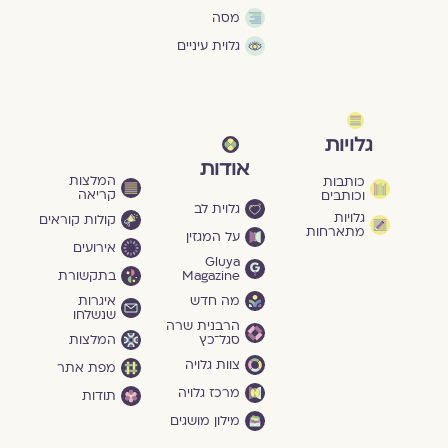
מסה
גלוית עיניים
גלויות
אודות
המלצות
כותבות
קריאה
וכותבים
גלוית לב
גלויות
קולות קוראים
מתארחות
על המגזין
אירועים
Gluya
Magazine
בתקשורת
מה חדש
איגרות
שנשלחו
הרבנית שרה
סגל־כץ
המלצות
צוות גלויה
מפת אתר
מרכז גלויה
תודות
מילון מושגים