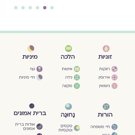
6
5
4
3
2
1
מיניות
זוגיות
הלכה
גוף
רווקות
אישות
חיי מיניות
אירוסין
נידה
נישואין
מקווה
ברית אמונים
הורות
נָחוּגָה
אודות ברית
טקסים
חיי משפחה
אמונים
וטקסיות