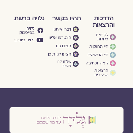
הדרכות
תהיו בקשר
גלויה ברשת
והרצאות
גלויה
דברו איתנו
בפייסבוק
לקראת
הצטרפו אלינו
כלולות
גלויה ביוטיוב
תמכו בנו
חיי הרווקות
הציעו לנו תוכן
חיי הנישואים
שלחו לנו
לימוד וכתיבה
משוב
הרצאות
ושיעורים