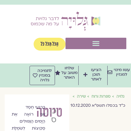
וג
וכן
תפריט
הַכֹּל מִכֹּל כֹּל
שלחו
שו מינוי
הציעו
לתמיכה
משוב על
למגזין
תוכן
במגזין
האתר
לאתר
גלויה
גלויה
ספרות ורוח
שירה
כ"ד בכסלו תשפ"א 10.12.2020
טיוטה
בְּרִגְעֵי חֶסֶד
כנרת
אֲנִי רוֹאָה אֶת
סמואל-פולק
הַיָּמִים הַנְּפוּלִים
סְקִיצוֹת לְשִׂמְלַת