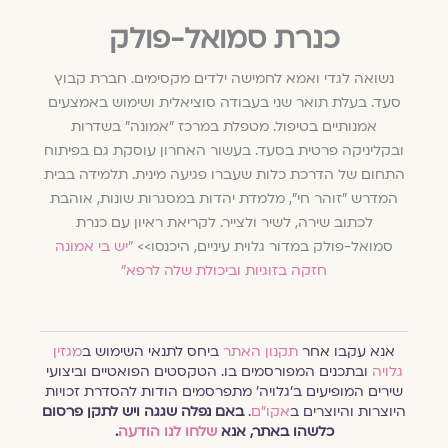
כנרת סמואל-פולק
נשואה לגדי ואמא לחמישה ילדים מקסימים. חברת קבוץ
סעד. בעלת תואר שני בעבודה סוציאלית ושימוש באמצעים
אמנותיים בטיפול. מטפלת במרכז "אמונה" בשדרות
ובקליניקה פרטית בסעד. בעשור האחרון עוסקת גם בפיתוח
התחום של הדרכת כלות שעברו פגיעה מינית. תלמידה בבית
המדרש "זוהר חי", מלמדת יהדות במסגרות שונות, אוהבת
לכתוב שירה, לשיר ולצייר. לקריאת ראיון עם כנרת
סמואל-פולק במדור גלוית עיניים, היכנסו>>
"יש בי אמונה
חזקה בזוגיות וביכולת שלה לרפא"
אנא עקבו אחר
תקנון האתר
ביחס לתנאי השימוש ב
מגזין
גלויה
ובתכנים המפורסמים בו. הטקסטים הפואטיים וביצועי
שירים המופיעים ב׳גלויה׳ מתפרסמים הודות להסדרת זכויות
היוצרות והיוצרים ב
אקו״ם
.
באם נפלה שגגה ויש לתקן פרסום
כלשהו באתר, אנא
שלחו לנו הודעה
.