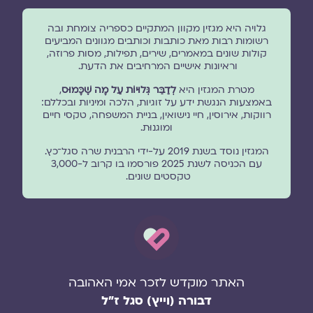
גלויה היא מגזין מקוון המתקיים כספריה צומחת ובה
רשומות רבות מאת כותבות וכותבים מגוונים המביעים
קולות שונים במאמרים, שירים, תפילות, מסות פרוזה,
וראיונות אישיים המרחיבים את הדעת.
מטרת המגזין היא
לְדַבֵּר גְּלוּיוֹת עַל מָה שֶׁכָּמוּס
,
באמצעות הנגשת ידע על זוגיות, הלכה ומיניות ובכללם:
רווקות, אירוסין, חיי נישואין, בניית המשפחה, טקסי חיים
ומוגנוּת.
המגזין נוסד בשנת 2019 על-ידי הרבנית שרה סגל־כץ.
עם הכניסה לשנת 2025 פורסמו בו קרוב ל-3,000
טקסטים שונים.
האתר מוקדש לזכר אמי האהובה
דבורה (וייץ) סגל ז"ל