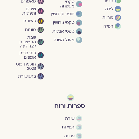
הריון
מאמרים
טקסי
משפחה
שירים
לידה
ותפילות
חופה וקידושין
פוריות
ראיונות
טקסי גירושין
הפלה
מוגנוּת
טקסי אבלות
שבת
מעגל השנה
התייצבות
לצד דינה
כנס ברית
אמונים
תוכנית כנס
2023
בתקשורת
ספרות ורוח
שירה
תפילות
פרוזה