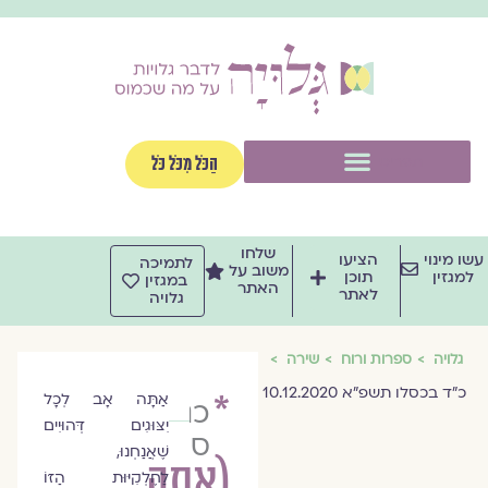
וג
וכן
תפריט
הַכֹּל מִכֹּל כֹּל
שלחו
שו מינוי
הציעו
לתמיכה
משוב על
למגזין
תוכן
במגזין
האתר
לאתר
גלויה
גלויה
ספרות ורוח
שירה
כ"ד בכסלו תשפ"א 10.12.2020
*
אַתָּה אָב לְכָל
כנרת
יִצּוּגִים דְּהוּיִים
סמואל-פולק
שֶׁאֲנַחְנוּ,
(אתה
לַחֶלְקִיּוּת הַזּוֹ