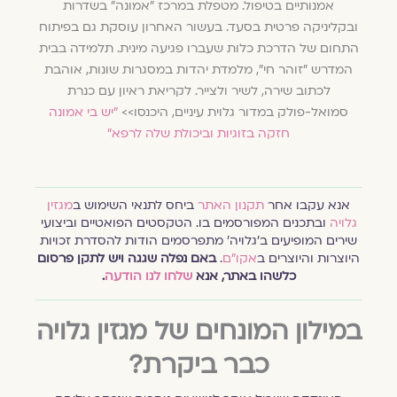
אמנותיים בטיפול. מטפלת במרכז "אמונה" בשדרות
ובקליניקה פרטית בסעד. בעשור האחרון עוסקת גם בפיתוח
התחום של הדרכת כלות שעברו פגיעה מינית. תלמידה בבית
המדרש "זוהר חי", מלמדת יהדות במסגרות שונות, אוהבת
לכתוב שירה, לשיר ולצייר. לקריאת ראיון עם כנרת
סמואל-פולק במדור גלוית עיניים, היכנסו>>
"יש בי אמונה
חזקה בזוגיות וביכולת שלה לרפא"
אנא עקבו אחר
תקנון האתר
ביחס לתנאי השימוש ב
מגזין
גלויה
ובתכנים המפורסמים בו. הטקסטים הפואטיים וביצועי
שירים המופיעים ב׳גלויה׳ מתפרסמים הודות להסדרת זכויות
היוצרות והיוצרים ב
אקו״ם
.
באם נפלה שגגה ויש לתקן פרסום
כלשהו באתר, אנא
שלחו לנו הודעה
.
במילון המונחים של מגזין גלויה
כבר ביקרת?