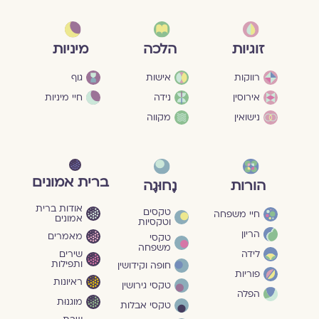
מיניות
זוגיות
הלכה
גוף
רווקות
אישות
חיי מיניות
אירוסין
נידה
נישואין
מקווה
ברית אמונים
הורות
נָחוּגָה
אודות ברית
טקסים
חיי משפחה
אמונים
וטקסיות
הריון
מאמרים
טקסי
משפחה
שירים
לידה
ותפילות
חופה וקידושין
פוריות
ראיונות
טקסי גירושין
הפלה
מוגנוּת
טקסי אבלות