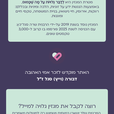
מטרת המגזין היא
לְדַבֵּר גְּלוּיוֹת עַל מָה שֶׁכָּמוּס
,
באמצעות הנגשת ידע על זוגיות, הלכה ומיניות ובכללם:
רווקות, אירוסין, חיי נישואין, בניית המשפחה, טקסי חיים
ומוגנוּת.
המגזין נוסד בשנת 2019 על-ידי הרבנית שרה סגל־כץ.
עם הכניסה לשנת 2025 פורסמו בו קרוב ל-3,000
טקסטים שונים.
האתר מוקדש לזכר אמי האהובה
דבורה (וייץ) סגל ז"ל
רוצה לקבל את מגזין גלויה למייל?
הפרטים שלך ישארו כמוסים וישמשו רק למשלוח מאמרים