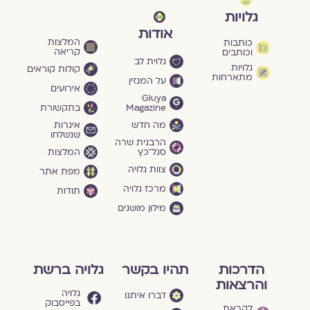
גלויות
אודות
המלצות
כותבות
קריאה
וכותבים
גלוית לב
גלויות
קולות קוראים
מתארחות
על המגזין
אירועים
Gluya
Magazine
בתקשורת
מה חדש
איגרות
שנשלחו
הרבנית שרה
סגל־כץ
המלצות
צוות גלויה
מפת אתר
מרכז גלויה
תודות
מילון מושגים
הדרכות
תהיו בקשר
גלויה ברשת
והרצאות
גלויה
דברו איתנו
בפייסבוק
לקראת