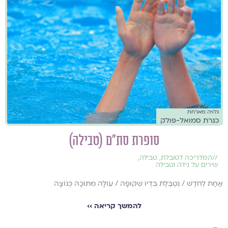
גלויה מארחת
כנרת סמואל-פולק
סופרת סת"ם (טבילה)
//
המדריכה לטובלת
,
טבילה
,
שירים על נידה וטבילה
אַחַת לְחֹדֶשׁ / נִטְבֶּלֶת בִּדְיוֹ שְׁקוּפָה / עוֹלָה מִתּוֹכָהּ כְּנוֹצָה
להמשך קריאה ››