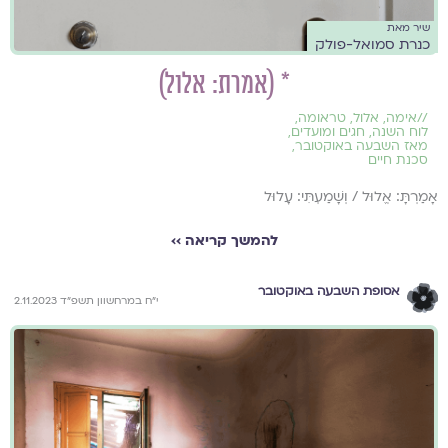
שיר מאת
כנרת סמואל-פולק
* (אמרת: אלול)
//
אימה
,
אלול
,
טראומה
,
לוח השנה, חגים ומועדים
,
מאז השבעה באוקטובר
,
סכנת חיים
אָמַרְתָּ: אֱלוּל / וְשָׁמַעְתִּי: עָלוּל
להמשך קריאה ››
אסופת השבעה באוקטובר
י״ח במרחשוון תשפ״ד 2.11.2023