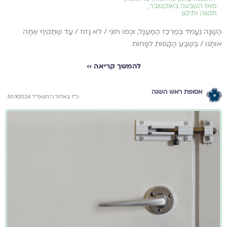
מאז השבעה באוקטובר
,
תקווה ותיקון
הַשָּׁנָה נַעֲמֹד בְּמֶרְכַּז הַמַּעְגָּל, וּכְמוֹ חוֹנִי / לֹא נָזוּז / עַד שֶׁתַּקִּיף אַתָּה
אוֹתָנוּ / בְּשֶׁבַע הַקָּפוֹת לְפָחוֹת
להמשך קריאה ››
אסופת ראש השנה
כ״ז באלול ה׳תשפ״ד 30.9.2024