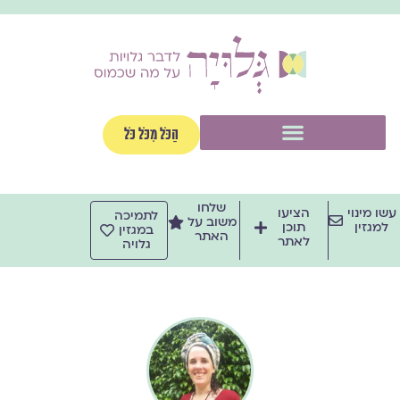
ילוג
תוכן
תפריט
הַכֹּל מִכֹּל כֹּל
שלחו
עשו מינוי
הציעו
לתמיכה
משוב על
למגזין
תוכן
במגזין
האתר
לאתר
גלויה