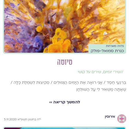
גלויה מארחת
כנרת סמואל-פולק
טיוטה
//
שירי יומיום
,
שירים על קושי
בְּרִגְעֵי חֶסֶד / אֲנִי רוֹאָה אֶת הַיָּמִים הַנְּפוּלִים / סְקִיצוֹת לְשִׂמְלַת כַּלָּה /
שֶׁאַתָּה מַשְׁאִיר לִי עַל הַשּׁוּלְחָן
להמשך קריאה ››
אירוסין
י"ח בחשון תשפ"א 5.11.2020