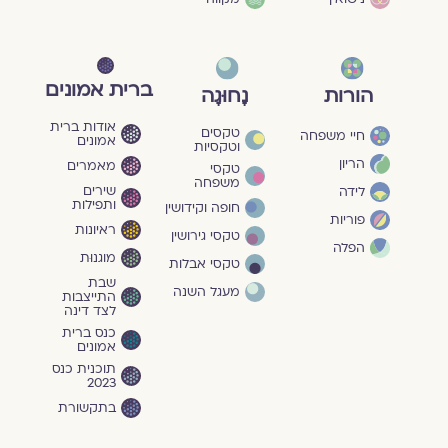
ברית אמונים
הורות
נָחוּגָה
אודות ברית
טקסים
חיי משפחה
אמונים
וטקסיות
הריון
מאמרים
טקסי
משפחה
שירים
לידה
ותפילות
חופה וקידושין
פוריות
ראיונות
טקסי גירושין
הפלה
מוגנוּת
טקסי אבלות
שבת
מעגל השנה
התייצבות
לצד דינה
כנס ברית
אמונים
תוכנית כנס
2023
בתקשורת