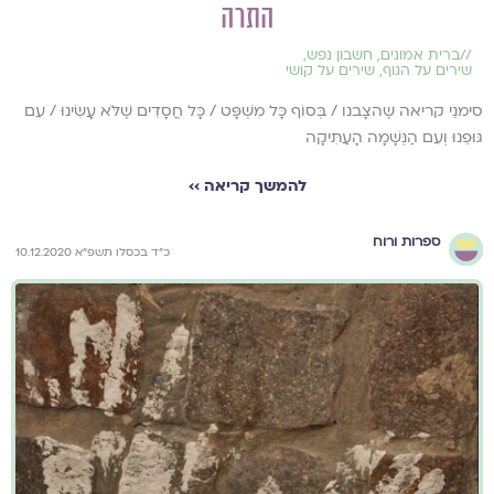
התרה
//
ברית אמונים
,
חשבון נפש
,
שירים על הגוף
,
שירים על קושי
סימנֵי קריאה שֶהצָבנו / בְּסוֹף כָּל מִשְׁפָּט / כָּל חֲסָדִים שֶׁלֹּא עָשִׂינוּ / עִם
גּוּפֵנוּ וְעִם הַנְּשָׁמָה הָעַתִּיקָה
להמשך קריאה ››
ספרות ורוח
כ"ד בכסלו תשפ"א 10.12.2020