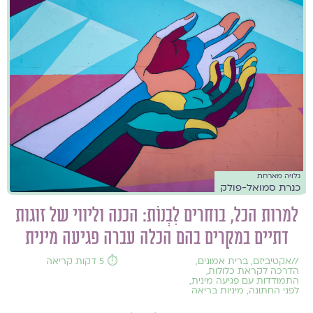
גלויה מארחת
כנרת סמואל-פולק
למרות הכל, בוחרים לִבְנוֹת: הכנה וליווי של זוגות
דתיים במקרים בהם הכלה עברה פגיעה מינית
//
אקטיביזם
,
ברית אמונים
,
⏱️ 5 דקות קריאה
הדרכה לקראת כלולות
,
התמודדות עם פגיעה מינית
,
לפני החתונה
,
מיניות בריאה