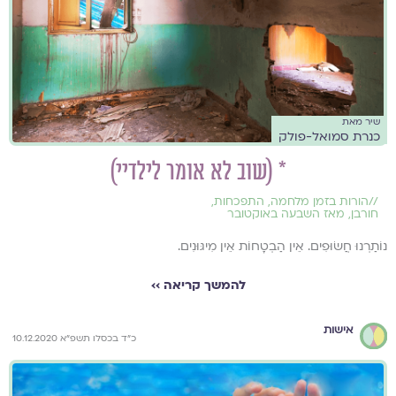
שיר מאת
כנרת סמואל-פולק
* (שוב לא אומר לילדיי)
//
הורות בזמן מלחמה
,
התפכחות
,
חורבן
,
מאז השבעה באוקטובר
נוֹתַרְנוּ חֲשׂוּפִים. אֵין הַבְטָחוֹת אֵין מִיגּוּנִים.
להמשך קריאה ››
אישות
כ"ד בכסלו תשפ"א 10.12.2020