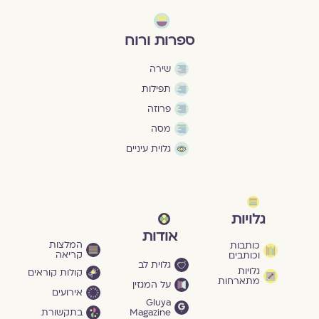
ספרות ורוח
שירה
תפילות
פרוזה
מסה
גלוית עיניים
גלויות
אודות
המלצות
כותבות
קריאה
וכותבים
גלוית לב
גלויות
קולות קוראים
מתארחות
על המגזין
אירועים
Gluya
Magazine
בתקשורת