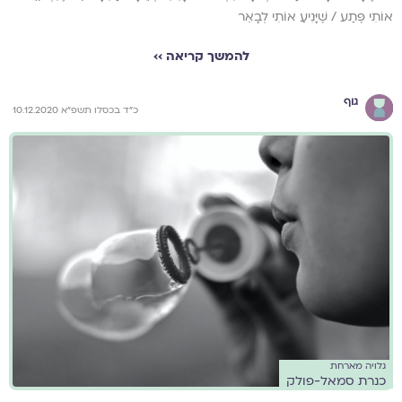
אוֹתִי פֶּתַע / שֶׁיָּנִיעַ אוֹתִי לְבָאֵר
להמשך קריאה ››
גוף
כ"ד בכסלו תשפ"א 10.12.2020
גלויה מארחת
כנרת סמאל-פולק