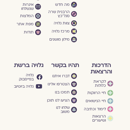
מה חדש
איגרות
שנשלחו
הרבנית שרה
סגל־כץ
המלצות
צוות גלויה
מפת אתר
מרכז גלויה
תודות
מילון מושגים
הדרכות
תהיו בקשר
גלויה ברשת
והרצאות
גלויה
דברו איתנו
בפייסבוק
לקראת
הצטרפו אלינו
כלולות
גלויה ביוטיוב
תמכו בנו
חיי הרווקות
הציעו לנו תוכן
חיי הנישואים
שלחו לנו
לימוד וכתיבה
משוב
הרצאות
ושיעורים