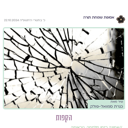
אסופת שמחת תורה
כ׳ בתשרי ה׳תשפ״ה 22.10.2024
שיר מאת
כנרת סמואל-פולק
הקפות
//
אמונה בזמן מלחמה
,
טראומה
,