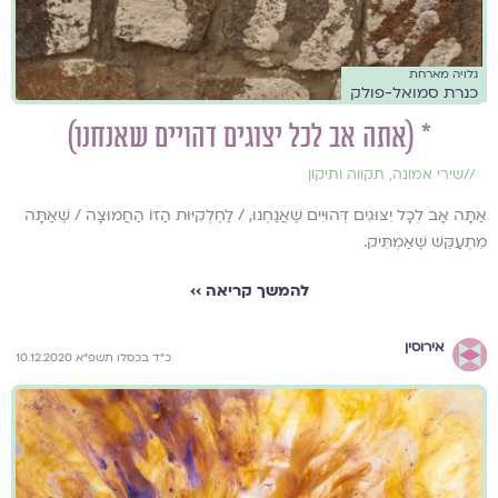
גלויה מארחת
כנרת סמואל-פולק
* (אתה אב לכל יצוגים דהויים שאנחנו)
//
שירי אמונה
,
תקווה ותיקון
אַתָּה אָב לְכָל יִצּוּגִים דְּהוּיִים שֶׁאֲנַחְנוּ, / לַחֶלְקִיּוּת הַזּוֹ הַחֲמוּצָה / שֶׁאַתָּה
מִתְעַקֵּשׁ שֶׁאַמְתִּיק.
להמשך קריאה ››
אירוסין
כ"ד בכסלו תשפ"א 10.12.2020