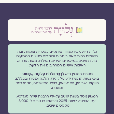
גלויה היא מגזין מקוון המתקיים כספריה צומחת ובה
רשומות רבות מאת כותבות וכותבים מגוונים המביעים
קולות שונים במאמרים, שירים, תפילות, מסות פרוזה,
וראיונות אישיים המרחיבים את הדעת.
מטרת המגזין היא
לְדַבֵּר גְּלוּיוֹת עַל מָה שֶׁכָּמוּס
,
באמצעות הנגשת ידע על זוגיות, הלכה ומיניות ובכללם:
רווקות, אירוסין, חיי נישואין, בניית המשפחה, טקסי חיים
ומוגנוּת.
המגזין נוסד בשנת 2019 על-ידי הרבנית שרה סגל־כץ.
עם הכניסה לשנת 2025 פורסמו בו קרוב ל-3,000
טקסטים שונים.