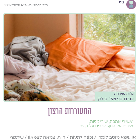
גוף
כ״ד בכסלו תשפ״א 10.12.2020
גלויה מארחת
כנרת סמואל-פולק
התעוררות הרצון
//
שירי אהבה
,
שירי זוגיות
,
שירים על הגוף
,
שירים על קושי
אוֹ שֶׁמָּא מוּטָב לוֹמַר: / נְכוֹנָה לִתְעוֹת / הָיִיתִי צְמֵאָה לַצִּמָּאוֹן / שֶׁיִּתְקֹף