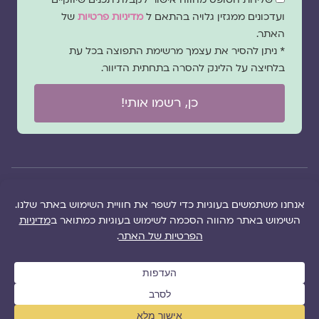
הסכמה
ועדכונים ממגזין גלויה בהתאם ל
מדיניות פרטיות
של
האתר.
* ניתן להסיר את עצמך מרשימת התפוצה בכל עת
בלחיצה על הלינק להסרה בתחתית הדיוור.
כן, רשמו אותי!
© 2026 כל
במקרה
הוקם ב ❤ על ידי –
הזכויות של מגזין
של
לימונדה 2.0
| מיתוג:
מפת אתר
|
גלויה שמורות
שגגה
סטודיו נופר דסקל
תקנון אתר
|
למרכז "גלויה"
אנא
(2019), פיתוח מיתוג:
מדיניות פרטיות
|
ושרה סגל־כץ אלא
צרו
שרה סגל־כץ
ו
לימונדה
הציעו תוכן
אם צויין אחרת |
עימנו
2.0
(2020-2026)
לאתר
|
משבו
קשר
אותנו
|
תמכו בנו